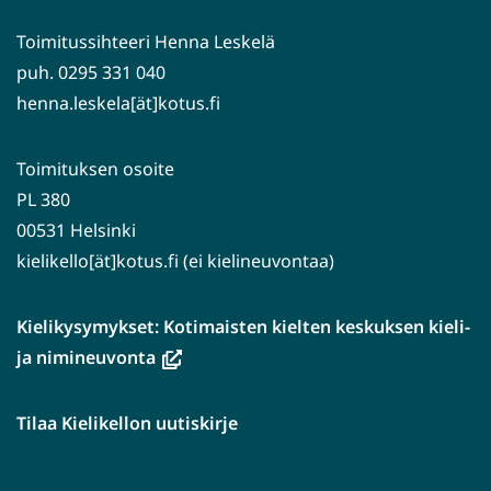
Toimitussihteeri Henna Leskelä
puh. 0295 331 040
henna.leskela[ät]kotus.fi
Toimituksen osoite
PL 380
00531 Helsinki
kielikello[ät]kotus.fi (ei kielineuvontaa)
Kielikysymykset: Kotimaisten kielten keskuksen kieli-
(avautuu
ja nimineuvonta
uuteen
ikkunaan,
Tilaa Kielikellon uutiskirje
siirryt
toiseen