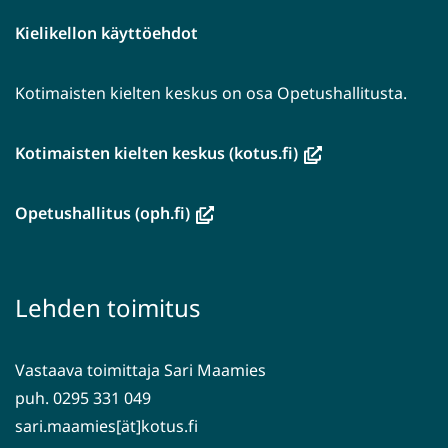
Kielikellon käyttöehdot
Kotimaisten kielten keskus on osa Opetushallitusta.
(avautuu
Kotimaisten kielten keskus (kotus.fi)
uuteen
ikkunaan,
(avautuu
Opetushallitus (oph.fi)
siirryt
uuteen
toiseen
ikkunaan,
palveluun)
siirryt
Lehden toimitus
toiseen
palveluun)
Vastaava toimittaja Sari Maamies
puh. 0295 331 049
sari.maamies[ät]kotus.fi