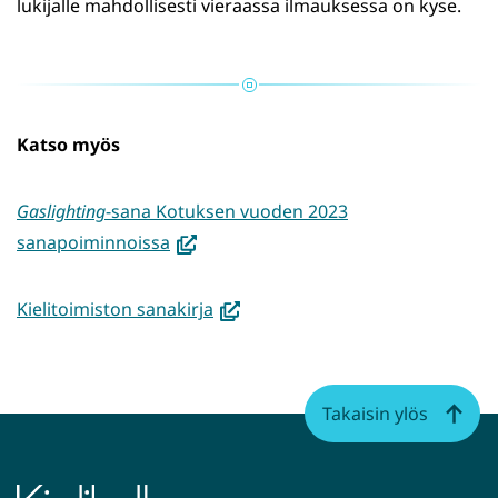
lukijalle mahdollisesti vieraassa ilmauksessa on kyse.
Katso myös
Gaslighting
-sana Kotuksen vuoden 2023
(avautuu
sanapoiminnoissa
uuteen
ikkunaan,
(avautuu
Kielitoimiston sanakirja
siirryt
uuteen
toiseen
ikkunaan,
palveluun)
siirryt
Takaisin ylös
toiseen
palveluun)