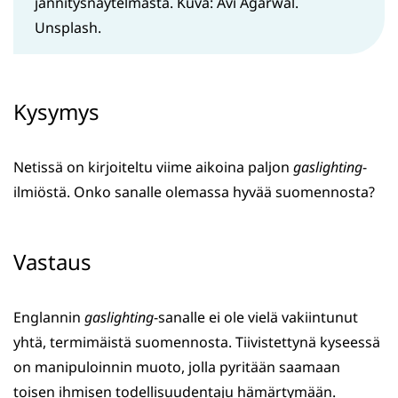
jännitysnäytelmästä. Kuva: Avi Agarwal.
Unsplash.
Kysymys
Netissä on kirjoiteltu viime aikoina paljon
gaslighting
-
ilmiöstä. Onko sanalle olemassa hyvää suomennosta?
Vastaus
Englannin
gaslighting
-sanalle ei ole vielä vakiintunut
yhtä, termimäistä suomennosta. Tiivistettynä kyseessä
on manipuloinnin muoto, jolla pyritään saamaan
toisen ihmisen todellisuudentaju hämärtymään.