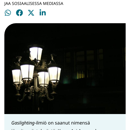
JAA SOSIAALISESSA MEDIASSA
Jaa
Jaa
Jaa
Jaa
WhatsApissa
Facebookissa
Twitterissä
LinkedInissä
Gaslighting
-ilmiö on saanut nimensä