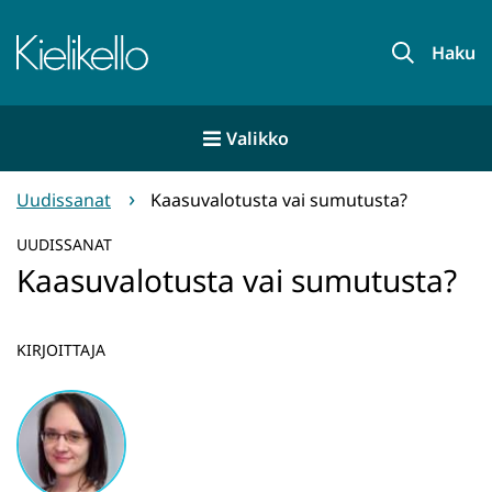
Siirry
sisältöön
Etusivu
Haku
Valikko
Uudissanat
Kaasuvalotusta vai sumutusta?
UUDISSANAT
Kaasuvalotusta vai sumutusta?
KIRJOITTAJA