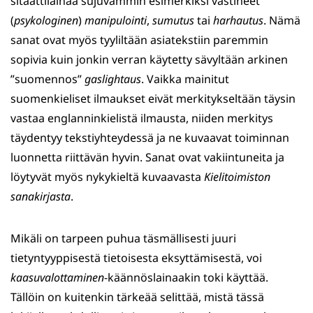
sitaattilainaa sujuvammin esimerkiksi vastineet
(
psykologinen
)
manipulointi
,
sumutus
tai
harhautus
. Nämä
sanat ovat myös tyyliltään asiatekstiin paremmin
sopivia kuin jonkin verran käytetty sävyltään arkinen
”suomennos”
gaslightaus
. Vaikka mainitut
suomenkieliset ilmaukset eivät merkitykseltään täysin
vastaa englanninkielistä ilmausta, niiden merkitys
täydentyy tekstiyhteydessä ja ne kuvaavat toiminnan
luonnetta riittävän hyvin. Sanat ovat vakiintuneita ja
löytyvät myös nykykieltä kuvaavasta
Kielitoimiston
sanakirjasta
.
Mikäli on tarpeen puhua täsmällisesti juuri
tietyntyyppisestä tietoisesta eksyttämisestä, voi
kaasuvalottaminen
-käännöslainaakin toki käyttää.
Tällöin on kuitenkin tärkeää selittää, mistä tässä