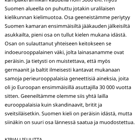
Suomen alueella on puhuttu jotakin uralilaisen
kielikunnan kielimuotoa. Osa geeneistämme periytyy
Suomen kamaran ensimmäisiltä jääkauden jälkeisiltä
asukkailta, pieni osa on tullut kielen mukana idästä.
Osan on sulauttanut yhteiseen keitokseen se
indoeurooppalainen väki, jolta lainasanamme ovat
peräisin. Ja tietysti on muistettava, että myös
germaanit ja baltit ilmeisesti kantavat mukanaan
samoja perieurooppalaisia geneettisiä aineksia, joita
oli jo Euroopan ensimmäisillä asuttajilla 30 000 vuotta
sitten. Geeneiltämme olemme siis yhtä lailla
eurooppalaisia kuin skandinaavit, britit ja
sveitsiläisetkin. Suomen kieli on peräisin idästä, mutta
siinäkin on suuri osa lännessä saatua ja muodostettua.
KIRJALLISUUTTA