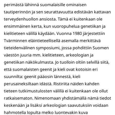
perimästä lähinnä suomalaisille ominaisen
tautiperinnön ja sen seurattavuutta edistävän kattavan
terveydenhuollon ansiosta. Tämä ei kuitenkaan ole
ensimmäinen kerta, kun vuoropuhelua genetiikan ja
kielitieteen välillä käydään. Vuonna 1980 järjestettiin
Tvärminnen eläintieteellisellä asemalla merkittävä
tieteidenvälinen symposiumi, jossa pohdittiin Suomen
väestön juuria mm. kielitieteen, arkeologian ja
genetiikan näkökulmasta. Jo tuolloin oltiin selvillä siitä,
että suomalaisten geenit ja kieli ovat kotoisin eri
suunnilta: geenit pääosin lännestä, kieli
perusaineksiltaan idästä. Ristiriita näiden kahden
tieteen tutkimustulosten välillä ei kuitenkaan ole ollut
ratkaisematon. Nimenomaan yhdistämällä nämä tiedot
keskenään ja lisäksi arkeologian saavutuksiin voidaan
hahmotella lopulta melko luontevakin kuva