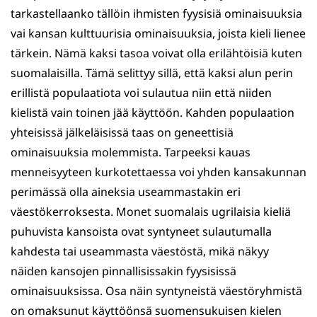
tarkastellaanko tällöin ihmisten fyysisiä ominaisuuksia
vai kansan kulttuurisia ominaisuuksia, joista kieli lienee
tärkein. Nämä kaksi tasoa voivat olla erilähtöisiä kuten
suomalaisilla. Tämä selittyy sillä, että kaksi alun perin
erillistä populaatiota voi sulautua niin että niiden
kielistä vain toinen jää käyttöön. Kahden populaation
yhteisissä jälkeläisissä taas on geneettisiä
ominaisuuksia molemmista. Tarpeeksi kauas
menneisyyteen kurkotettaessa voi yhden kansakunnan
perimässä olla aineksia useammastakin eri
väestökerroksesta. Monet suomalais ugrilaisia kieliä
puhuvista kansoista ovat syntyneet sulautumalla
kahdesta tai useammasta väestöstä, mikä näkyy
näiden kansojen pinnallisissakin fyysisissä
ominaisuuksissa. Osa näin syntyneistä väestöryhmistä
on omaksunut käyttöönsä suomensukuisen kielen