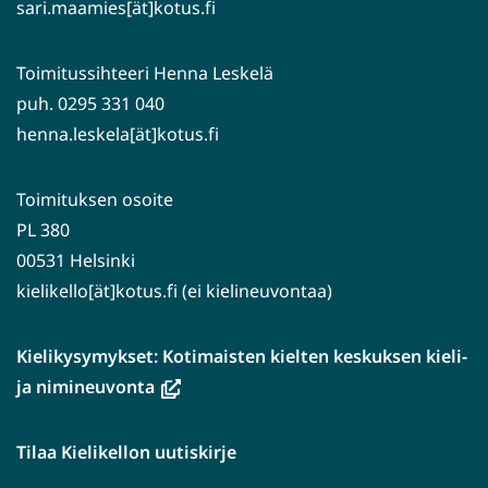
sari.maamies[ät]kotus.fi
Toimitussihteeri Henna Leskelä
puh. 0295 331 040
henna.leskela[ät]kotus.fi
Toimituksen osoite
PL 380
00531 Helsinki
kielikello[ät]kotus.fi (ei kielineuvontaa)
Kielikysymykset: Kotimaisten kielten keskuksen kieli-
(avautuu
ja nimineuvonta
uuteen
ikkunaan,
Tilaa Kielikellon uutiskirje
siirryt