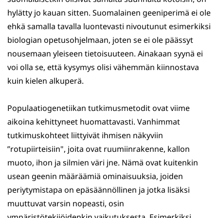
hylätty jo kauan sitten. Suomalainen geeniperimä ei ole
ehkä samalla tavalla luontevasti nivoutunut esimerkiksi
biologian opetusohjelmaan, joten se ei ole päässyt
nousemaan yleiseen tietoisuuteen. Ainakaan syynä ei
voi olla se, että kysymys olisi vähemmän kiinnostava
kuin kielen alkuperä.
Populaatiogenetiikan tutkimusmetodit ovat viime
aikoina kehittyneet huomattavasti. Vanhimmat
tutkimuskohteet liittyivät ihmisen näkyviin
”rotupiirteisiin", joita ovat ruumiinrakenne, kallon
muoto, ihon ja silmien väri jne. Nämä ovat kuitenkin
usean geenin määräämiä ominaisuuksia, joiden
periytymistapa on epäsäännöllinen ja jotka lisäksi
muuttuvat varsin nopeasti, osin
ympäristötekijöidenkin vaikutuksesta. Esimerkiksi