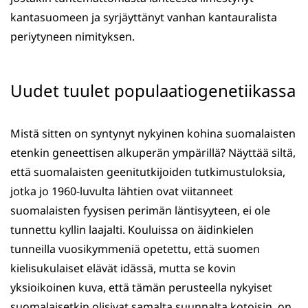
kantasuomeen ja syrjäyttänyt vanhan kantauralista
periytyneen nimityksen.
Uudet tuulet populaatiogenetiikassa
Mistä sitten on syntynyt nykyinen kohina suomalaisten
etenkin geneettisen alkuperän ympärillä? Näyttää siltä,
että suomalaisten geenitutkijoiden tutkimustuloksia,
jotka jo 1960-luvulta lähtien ovat viitanneet
suomalaisten fyysisen perimän läntisyyteen, ei ole
tunnettu kyllin laajalti. Kouluissa on äidinkielen
tunneilla vuosikymmeniä opetettu, että suomen
kielisukulaiset elävät idässä, mutta se kovin
yksioikoinen kuva, että tämän perusteella nykyiset
suomalaisetkin olisivat samalta suunnalta kotoisin, on