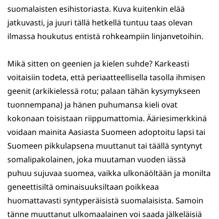
suomalaisten esihistoriasta. Kuva kuitenkin elää
jatkuvasti, ja juuri tällä hetkellä tuntuu taas olevan
ilmassa houkutus entistä rohkeampiin linjanvetoihin.
Mikä sitten on geenien ja kielen suhde? Karkeasti
voitaisiin todeta, että periaatteellisella tasolla ihmisen
geenit (arkikielessä rotu; palaan tähän kysymykseen
tuonnempana) ja hänen puhumansa kieli ovat
kokonaan toisistaan riippumattomia. Ääriesimerkkinä
voidaan mainita Aasiasta Suomeen adoptoitu lapsi tai
Suomeen pikkulapsena muuttanut tai täällä syntynyt
somalipakolainen, joka muutaman vuoden iässä
puhuu sujuvaa suomea, vaikka ulkonäöltään ja monilta
geneettisiltä ominaisuuksiltaan poikkeaa
huomattavasti syntyperäisistä suomalaisista. Samoin
tänne muuttanut ulkomaalainen voi saada jälkeläisiä