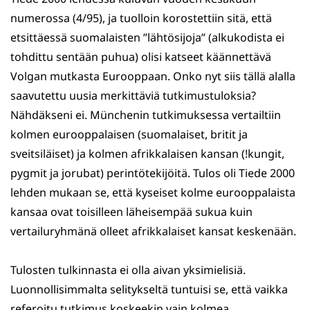
numerossa (4/95), ja tuolloin korostettiin sitä, että
etsittäessä suomalaisten ”lähtösijoja” (alkukodista ei
tohdittu sentään puhua) olisi katseet käännettävä
Volgan mutkasta Eurooppaan. Onko nyt siis tällä alalla
saavutettu uusia merkittäviä tutkimustuloksia?
Nähdäkseni ei. Münchenin tutkimuksessa vertailtiin
kolmen eurooppalaisen (suomalaiset, britit ja
sveitsiläiset) ja kolmen afrikkalaisen kansan (!kungit,
pygmit ja jorubat) perintötekijöitä. Tulos oli Tiede 2000
lehden mukaan se, että kyseiset kolme eurooppalaista
kansaa ovat toisilleen läheisempää sukua kuin
vertailuryhmänä olleet afrikkalaiset kansat keskenään.
Tulosten tulkinnasta ei olla aivan yksimielisiä.
Luonnollisimmalta selitykseltä tuntuisi se, että vaikka
referoitu tutkimus koskeekin vain kolmea