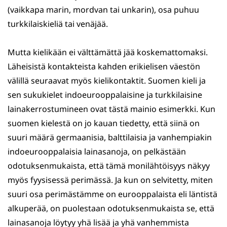
(vaikkapa marin, mordvan tai unkarin), osa puhuu
turkkilaiskieliä tai venäjää.
Mutta kielikään ei välttämättä jää koskemattomaksi.
Läheisistä kontakteista kahden erikielisen väestön
välillä seuraavat myös kielikontaktit. Suomen kieli ja
sen sukukielet indoeurooppalaisine ja turkkilaisine
lainakerrostumineen ovat tästä mainio esimerkki. Kun
suomen kielestä on jo kauan tiedetty, että siinä on
suuri määrä germaanisia, balttilaisia ja vanhempiakin
indoeurooppalaisia lainasanoja, on pelkästään
odotuksenmukaista, että tämä monilähtöisyys näkyy
myös fyysisessä perimässä. Ja kun on selvitetty, miten
suuri osa perimästämme on eurooppalaista eli läntistä
alkuperää, on puolestaan odotuksenmukaista se, että
lainasanoja löytyy yhä lisää ja yhä vanhemmista