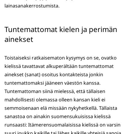
lainasanakerrostumista.
Tuntemattomat kielen ja perimän
ainekset
Toistaiseksi ratkaisematon kysymys on se, ovatko
kielissä tavattavat alkuperältään tuntemattomat
ainekset (sanat) osoitus kontakteista jonkin
tuntemattomaksi jääneen väestön kanssa.
Tuntemattoman siinä mielessä, että tällaisen
mahdollisesti olemassa olleen kansan kieli ei
semmoisenaan elä missään nykyhetkellä. Tällaista
sanastoa on ainakin suomensukuisissa kielissä
runsaasti: Itämerensuomalaisissa kielissä on varsin
suuri joukko kaikille tai lähes kaikille yhteisiä sanoja,