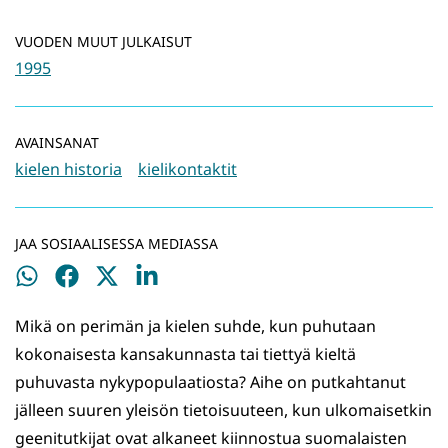
VUODEN MUUT JULKAISUT
1995
AVAINSANAT
kielen historia
kielikontaktit
JAA SOSIAALISESSA MEDIASSA
Jaa
Jaa
Jaa
Jaa
WhatsApissa
Facebookissa
Twitterissä
LinkedInissä
Mikä on perimän ja kielen suhde, kun puhutaan
kokonaisesta kansakunnasta tai tiettyä kieltä
puhuvasta nykypopulaatiosta? Aihe on putkahtanut
jälleen suuren yleisön tietoisuuteen, kun ulkomaisetkin
geenitutkijat ovat alkaneet kiinnostua suomalaisten