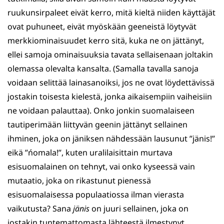
ruukunsirpaleet eivät kerro, mitä kieltä niiden käyttäjät
ovat puhuneet, eivät myöskään geeneistä löytyvät
merkkiominaisuudet kerro sitä, kuka ne on jättänyt,
ellei samoja ominaisuuksia tavata sellaisenaan joltakin
olemassa olevalta kansalta. (Samalla tavalla sanoja
voidaan selittää lainasanoiksi, jos ne ovat löydettävissä
jostakin toisesta kielestä, jonka aikaisempiin vaiheisiin
ne voidaan palauttaa). Onko jonkin suomalaiseen
tautiperimään liittyvän geenin jättänyt sellainen
ihminen, joka on jäniksen nähdessään lausunut ”jänis!”
eikä ”ńomala!”, kuten uralilaisittain murtava
esisuomalainen on tehnyt, vai onko kyseessä vain
mutaatio, joka on rikastunut pienessä
esisuomalaisessa populaatiossa ilman vierasta
vaikutusta? Sana
jänis
on juuri sellainen, joka on
jostakin tuntemattomasta lähteestä ilmestynyt