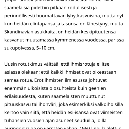
saamelaisia pidettiin pitkään rodullisesti ja
perinnöllisesti huomattavan lyhytkasvuisina, mutta nyt
kun heidän elintapansa ja tasonsa on lähestynyt muita
Skandinavian asukkaita, on heidän keskipituutensa
kasvanut muutamassa kymmenessä vuodessa, parissa
sukupolvessa, 5–10 cm.
Uusin rotutkimus väittää, että ihmisrotuja ei itse
asiassa olekaan; että kaikki ihmiset ovat oikeastaan
samaa rotua. Erot ihmisten ilmiasussa johtuvat
enemmän ulkoisista olosuhteista kuin geenien
erilaisuudesta, kuten saamelaisten muuttunut
pituuskasvu tai ihonväri, joka esimerkiksi valkoihoisilla
kertoo vain siitä, että heidän esi-isänsä ovat viimeisten
tuhansien vuosien ajan asuneet seuduilla, joilla
auringonvaloa on verraten vähän. 1960-luvulla alettiin