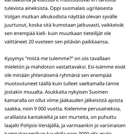
tulevista aineksista. Oppi suomalais ugrilaisesta
Volgan mutkan alkukodista näyttää olevan syvälle
juurtunut, koska sitä kumotaan jatkuvasti, vaikkeivät
sen enempää kieli- kuin muutkaan tieteilijät ole
väittäneet 20 vuoteen sen pitävän paikkaansa.
Kysymys ”mistä me tulemme?” on siis tavallaan
mieletön ja mahdoton vastattavaksi. Esi-isämme eivät
ole minään yhtenäisenä ryhmänä sen enempää
muotoutuneet täällä kuin tulleet vaeltamalla tänne
jostakin muualta. Asukkaita nykyisen Suomen
kamaralla on ollut viime jääkauden jälkeisistä ajoista
saakka, noin 9 000 vuotta. Kielemme perusaineksia,
uralilaista kantakieltä ja sen murteita, on puhuttu
laajalti Pohjois-Venäjällä, ja varmaankin jo varsinaisen
kampakeramiikan kaudella noin 3000 eKr. myös