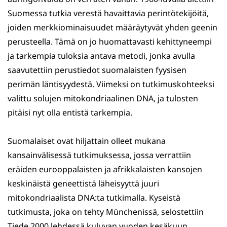
Suomessa tutkia verestä havaittavia perintötekijöitä,
joiden merkkiominaisuudet määräytyvät yhden geenin
perusteella. Tämä on jo huomattavasti kehittyneempi
ja tarkempia tuloksia antava metodi, jonka avulla
saavutettiin perustiedot suomalaisten fyysisen
perimän läntisyydestä. Viimeksi on tutkimuskohteeksi
valittu solujen mitokondriaalinen DNA, ja tulosten
pitäisi nyt olla entistä tarkempia.
Suomalaiset ovat hiljattain olleet mukana
kansainvälisessä tutkimuksessa, jossa verrattiin
eräiden eurooppalaisten ja afrikkalaisten kansojen
keskinäistä geneettistä läheisyyttä juuri
mitokondriaalista DNA:ta tutkimalla. Kyseistä
tutkimusta, joka on tehty Münchenissä, selostettiin
Tiede 2000 lehdessä kuluvan vuoden kesäkuun