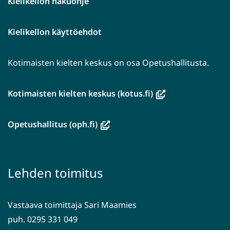
Kielikellon hakuohje
Kielikellon käyttöehdot
Kotimaisten kielten keskus on osa Opetushallitusta.
(avautuu
Kotimaisten kielten keskus (kotus.fi)
uuteen
ikkunaan,
(avautuu
Opetushallitus (oph.fi)
siirryt
uuteen
toiseen
ikkunaan,
palveluun)
siirryt
Lehden toimitus
toiseen
palveluun)
Vastaava toimittaja Sari Maamies
puh. 0295 331 049