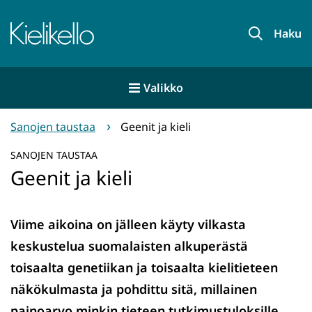
Siirry
sisältöön
Etusivu
Haku
Valikko
Sanojen taustaa
Geenit ja kieli
SANOJEN TAUSTAA
Geenit ja kieli
Viime aikoina on jälleen käyty vilkasta
keskustelua suomalaisten alkuperästä
toisaalta genetiikan ja toisaalta kielitieteen
näkökulmasta ja pohdittu sitä, millainen
painoarvo minkin tieteen tutkimustuloksille