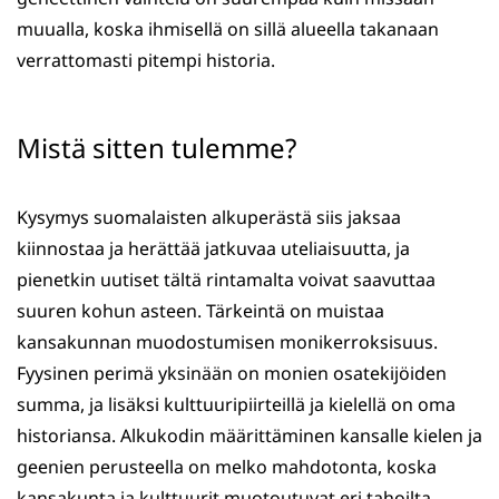
muualla, koska ihmisellä on sillä alueella takanaan
verrattomasti pitempi historia.
Mistä sitten tulemme?
Kysymys suomalaisten alkuperästä siis jaksaa
kiinnostaa ja herättää jatkuvaa uteliaisuutta, ja
pienetkin uutiset tältä rintamalta voivat saavuttaa
suuren kohun asteen. Tärkeintä on muistaa
kansakunnan muodostumisen monikerroksisuus.
Fyysinen perimä yksinään on monien osatekijöiden
summa, ja lisäksi kulttuuripiirteillä ja kielellä on oma
historiansa. Alkukodin määrittäminen kansalle kielen ja
geenien perusteella on melko mahdotonta, koska
kansakunta ja kulttuurit muotoutuvat eri tahoilta