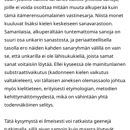
joille ei voida osoittaa mitään muuta alkuperää kuin
tämä itämerensuomalainen vastinesarja. Niistä monet
kuuluvat lisäksi kielen keskeiseen sanavarastoon.
Samanlaisia, alkuperältään tuntemattomia sanoja on
suuri osa unkarin sanastosta, ja periaatteellisella
tasolla ero näiden kahden sanaryhmän välillä on vain
se, että unkarilla ei ole lähisukukieliä, joista samat
sanat voitaisiin löytää. Ellei kyseessä ole mainitunlainen
substraattivaikutus (kadonneen kielen vaikutus
valtakieleen), voi tällaisen aineksen olemassaolo johtua
myös kielitieteen, erityisesti etymologian, metodien
kehittymättömyydestä, mikä on vähintään yhtä
todennäköinen selitys.
Tätä kysymystä ei ilmeisesti voi ratkaista geenejä
tutkimalla, sillä aivan samoin kuin maasta löytyvät