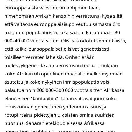
eurooppalaista väestöä, on pohjimmiltaan,
nimenomaan Afrikan kansoihin verrattuna, kyse siitä,
että valtaosa eurooppalaisia polveutuu samasta Cro
magnon -populaatiosta, joka saapui Eurooppaan 30
000–40 000 vuotta sitten. Olisi siis odotuksenmukaista,
että kaikki eurooppalaiset olisivat geneettisesti
toisilleen verraten läheisiä. Onhan erään
molekyyligenetiikkaan perustuvan teorian mukaan
koko Afrikan ulkopuolinen maapallo melko myöhään
asutettu ja koko nykyinen ihmispopulaatio voisi
palautua noin 200 000–300 000 vuotta sitten Afrikassa
eläneeseen ”kantaäitiin”. Tähän viittavat juuri koko
ihmiskunnan geneettinen yhdenmukaisuus ja
rotupiirteinä pidettyjen ulkoisten ominaisuuksien
nuoruus. Saharan eteläpuoleisessa Afrikassa
geneettinen vaihtelu on suurempaa kuin missään