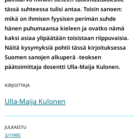
tässä suhteessa tulisi antaa. Toisin sanoen:
mikä on ihmisen fyysisen perimän suhde
hänen puhumaansa kieleen ja ovatko nämä
kaksi asiaa ylipäätään toisistaan riippuvaisia.
Näitä kysymyksiä pohtii tässä kirjoituksessa
Suomen sanojen alkuperä ‑teoksen
päätoimittaja dosentti Ulla‑Maija Kulonen.
KIRJOITTAJA
Ulla-Maija Kulonen
JULKAISTU
3/1995