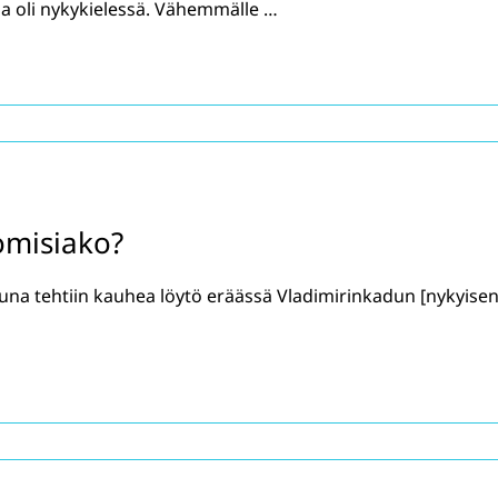
a oli nykykielessä. Vähemmälle …
uomisiako?
a tehtiin kauhea löytö eräässä Vladimirinkadun [nykyise