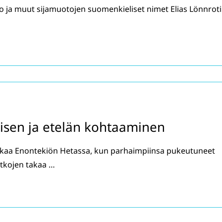
o ja muut sijamuotojen suomenkieliset nimet Elias Lönnrot
oisen ja etelän kohtaaminen
ikaa Enontekiön Hetassa, kun parhaimpiinsa pukeutuneet
tkojen takaa …