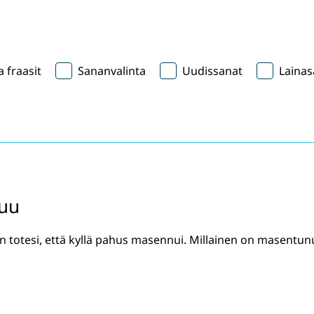
 fraasit
Sananvalinta
Uudissanat
Lainas
tuu
hän totesi, että kyllä pahus masennui. Millainen on masentun