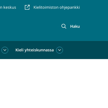
en keskus
Kielitoimiston ohjepankki
Haku
Kieli yhteiskunnassa
Kieli
Kieli
käytössä
yhteiskunnassa
alasivut
alasivut