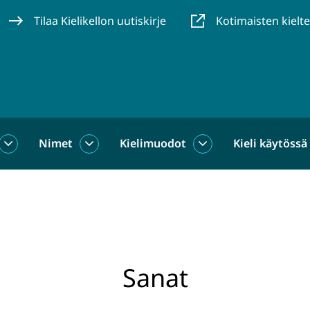
Tilaa Kielikellon uutiskirje
Kotimaisten kielt
Nimet
Kielimuodot
Kieli käytössä
us
Sanat
Nimet
Kielimuodot
alasivut
alasivut
alasivut
Sanat