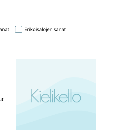
anat
Erikoisalojen sanat
ut