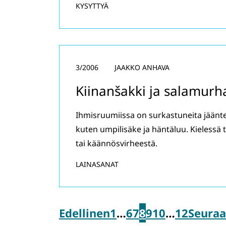
KYSYTTYÄ
3/2006
JAAKKO ANHAVA
Kiinanšakki ja salamurha 
Ihmisruumiissa on surkastuneita jääntei
kuten umpilisäke ja häntäluu. Kielessä
tai käännösvirheestä.
LAINASANAT
Edellinen
1
…
6
7
8
9
10
…
12
Seura