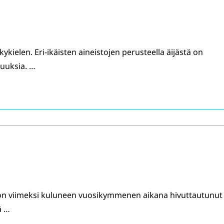
a
ykielen. Eri-ikäisten aineistojen perusteella äijästä on
suuksia. …
on viimeksi kuluneen vuosikymmenen aikana hivuttautunut
ä …