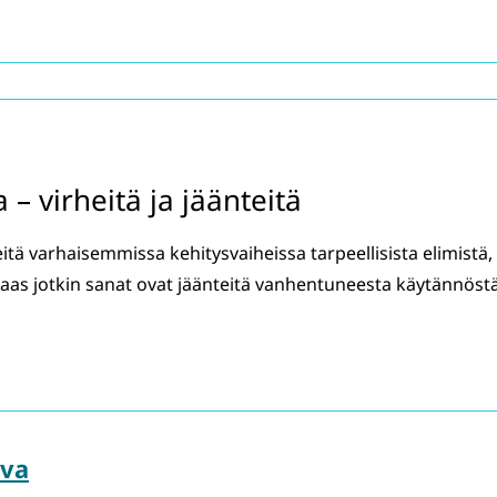
– virheitä ja jäänteitä
tä varhaisemmissa kehitysvaiheissa tarpeellisista elimistä,
 taas jotkin sanat ovat jäänteitä vanhentuneesta käytännöst
ava