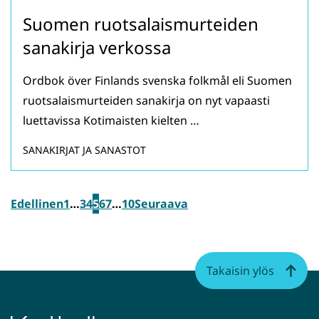
Suomen ruotsalaismurteiden
sanakirja verkossa
Ordbok över Finlands svenska folkmål eli Suomen
ruotsalaismurteiden sanakirja on nyt vapaasti
luettavissa Kotimaisten kielten …
SANAKIRJAT JA SANASTOT
Edellinen
1
…
3
4
5
6
7
…
10
Seuraava
Takaisin ylös