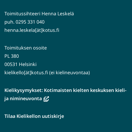
Toimitussihteeri Henna Leskelä
puh. 0295 331 040
henna.leskela[ät]kotus.fi
Toimituksen osoite
PL 380
00531 Helsinki
kielikello[ät]kotus.fi (ei kielineuvontaa)
Kielikysymykset: Kotimaisten kielten keskuksen kieli-
(avautuu
ja nimineuvonta
uuteen
ikkunaan,
Tilaa Kielikellon uutiskirje
siirryt
toiseen