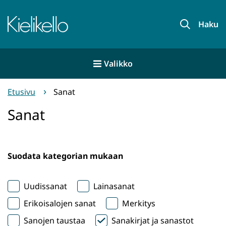
Siirry
sisältöön
Etusivu
Haku
Valikko
Etusivu
Sanat
Sanat
Suodata kategorian mukaan
Uudissanat
Lainasanat
Erikoisalojen sanat
Merkitys
Sanojen taustaa
Sanakirjat ja sanastot