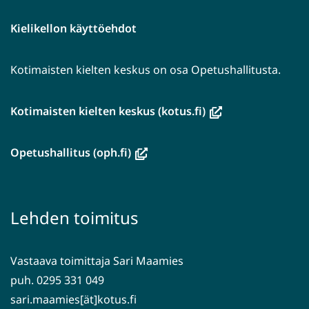
Kielikellon käyttöehdot
Kotimaisten kielten keskus on osa Opetushallitusta.
(avautuu
Kotimaisten kielten keskus (kotus.fi)
uuteen
ikkunaan,
(avautuu
Opetushallitus (oph.fi)
siirryt
uuteen
toiseen
ikkunaan,
palveluun)
siirryt
Lehden toimitus
toiseen
palveluun)
Vastaava toimittaja Sari Maamies
puh. 0295 331 049
sari.maamies[ät]kotus.fi