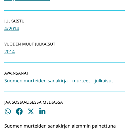
JULKAISTU
4/2014
VUODEN MUUT JULKAISUT
2014
AVAINSANAT
Suomen murteiden sanakirja
murteet
julkaisut
JAA SOSIAALISESSA MEDIASSA
Jaa
Jaa
Jaa
Jaa
WhatsApissa
Facebookissa
Twitterissä
LinkedInissä
Suomen murteiden sanakirjan aiemmin painettuna