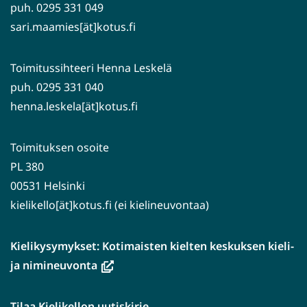
puh. 0295 331 049
sari.maamies[ät]kotus.fi
Toimitussihteeri Henna Leskelä
puh. 0295 331 040
henna.leskela[ät]kotus.fi
Toimituksen osoite
PL 380
00531 Helsinki
kielikello[ät]kotus.fi (ei kielineuvontaa)
Kielikysymykset: Kotimaisten kielten keskuksen kieli-
(avautuu
ja nimineuvonta
uuteen
ikkunaan,
Tilaa Kielikellon uutiskirje