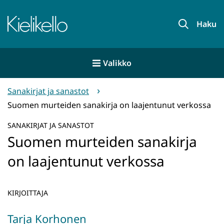
Siirry
sisältöön
Etusivu
Haku
Valikko
Sanakirjat ja sanastot
Suomen murteiden sanakirja on laajentunut verkossa
SANAKIRJAT JA SANASTOT
Suomen murteiden sanakirja
on laajentunut verkossa
KIRJOITTAJA
Tarja Korhonen