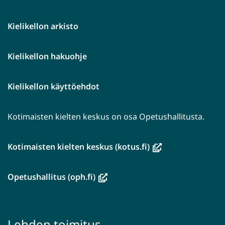
Kielikellon arkisto
Kielikellon hakuohje
Kielikellon käyttöehdot
Kotimaisten kielten keskus on osa Opetushallitusta.
(avautuu
Kotimaisten kielten keskus (kotus.fi)
uuteen
ikkunaan,
(avautuu
Opetushallitus (oph.fi)
siirryt
uuteen
toiseen
ikkunaan,
palveluun)
siirryt
Lehden toimitus