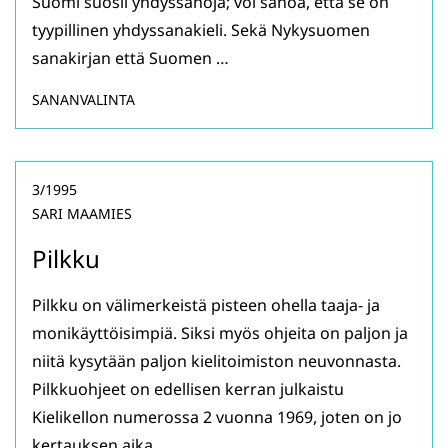
Suomi suosii yhdyssanoja; voi sanoa, että se on
tyypillinen yhdyssanakieli. Sekä Nykysuomen
sanakirjan että Suomen …
SANANVALINTA
3/1995
SARI MAAMIES
Pilkku
Pilkku on välimerkeistä pisteen ohella taaja- ja
monikäyttöisimpiä. Siksi myös ohjeita on paljon ja
niitä kysytään paljon kielitoimiston neuvonnasta.
Pilkkuohjeet on edellisen kerran julkaistu
Kielikellon numerossa 2 vuonna 1969, joten on jo
kertauksen aika.