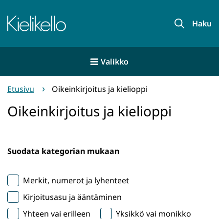
Siirry
sisältöön
Etusivu
Haku
Valikko
Etusivu
Oikeinkirjoitus ja kielioppi
Oikeinkirjoitus ja kielioppi
Suodata kategorian mukaan
Merkit, numerot ja lyhenteet
Kirjoitusasu ja ääntäminen
Yhteen vai erilleen
Yksikkö vai monikko