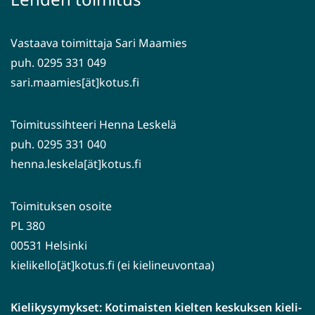
toiseen
palveluun)
Vastaava toimittaja Sari Maamies
puh. 0295 331 049
sari.maamies[ät]kotus.fi
Toimitussihteeri Henna Leskelä
puh. 0295 331 040
henna.leskela[ät]kotus.fi
Toimituksen osoite
PL 380
00531 Helsinki
kielikello[ät]kotus.fi (ei kielineuvontaa)
Kielikysymykset: Kotimaisten kielten keskuksen kieli-