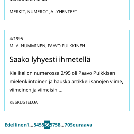
MERKIT, NUMEROT JA LYHENTEET
4/1995
M. A. NUMMINEN, PAAVO PULKKINEN
Saako lyhyesti ihmetellä
Kielikellon numerossa 2/95 oli Paavo Pulkkisen
mielenkiintoinen ja hauska artikkeli sanojen viime,
viimeinen ja viimeisin …
KESKUSTELUA
Edellinen
1
…
54
55
56
57
58
…
70
Seuraava