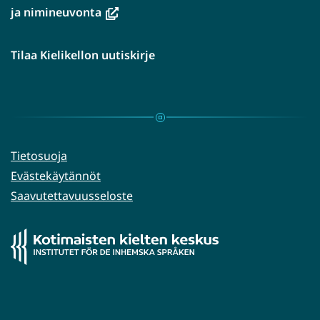
(avautuu
ja nimineuvonta
uuteen
ikkunaan,
Tilaa Kielikellon uutiskirje
siirryt
toiseen
palveluun)
Tietosuoja
Evästekäytännöt
Saavutettavuusseloste