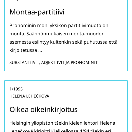
Montaa-partitiivi
Pronominin moni yksikön partitiivimuoto on
monta. Säännönmukaisen monta-muodon
asemesta esiintyy kuitenkin sekä puhutussa että
kirjoitetussa …
SUBSTANTIIVIT, ADJEKTIIVIT JA PRONOMINIT
1/1995
HELENA LEHEČKOVÁ
Oikea oikeinkirjoitus
Helsingin yliopiston tšekin kielen lehtori Helena
Lehečková kirjoitti Kielikellossa 4/94 tšekin eri