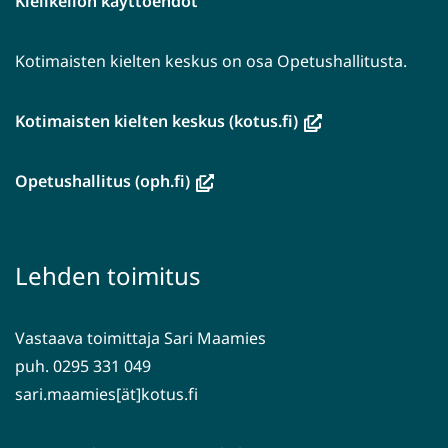
Kielikellon käyttöehdot
Kotimaisten kielten keskus on osa Opetushallitusta.
(avautuu
Kotimaisten kielten keskus (kotus.fi)
uuteen
ikkunaan,
(avautuu
Opetushallitus (oph.fi)
siirryt
uuteen
toiseen
ikkunaan,
palveluun)
siirryt
Lehden toimitus
toiseen
palveluun)
Vastaava toimittaja Sari Maamies
puh. 0295 331 049
sari.maamies[ät]kotus.fi