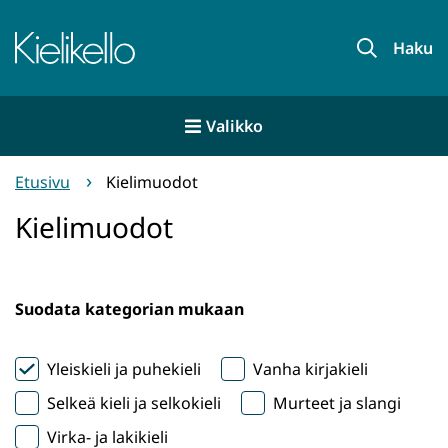
Siirry
sisältöön
Etusivu
Haku
Valikko
Etusivu
Kielimuodot
Kielimuodot
Suodata kategorian mukaan
Yleiskieli ja puhekieli
Vanha kirjakieli
Selkeä kieli ja selkokieli
Murteet ja slangi
Virka- ja lakikieli