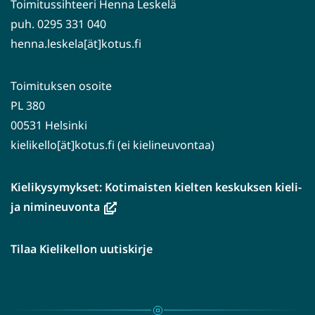
Toimitussihteeri Henna Leskelä
puh. 0295 331 040
henna.leskela[ät]kotus.fi
Toimituksen osoite
PL 380
00531 Helsinki
kielikello[ät]kotus.fi (ei kielineuvontaa)
Kielikysymykset: Kotimaisten kielten keskuksen kieli-
(avautuu
ja nimineuvonta
uuteen
ikkunaan,
Tilaa Kielikellon uutiskirje
siirryt
toiseen
palveluun)