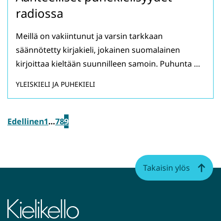
radiossa
Meillä on vakiintunut ja varsin tarkkaan
säännötetty kirjakieli, jokainen suomalainen
kirjoittaa kieltään suunnilleen samoin. Puhunta …
YLEISKIELI JA PUHEKIELI
Edellinen
1
…
7
8
9
Takaisin ylös