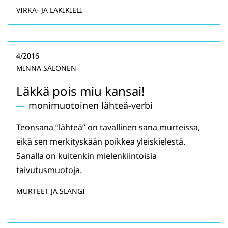
VIRKA- JA LAKIKIELI
4/2016
MINNA SALONEN
Läkkä pois miu kansai!
monimuotoinen lähteä-verbi
Teonsana ”lähteä” on tavallinen sana murteissa,
eikä sen merkityskään poikkea yleiskielestä.
Sanalla on kuitenkin mielenkiintoisia
taivutusmuotoja.
MURTEET JA SLANGI