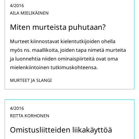
4/2016
AILA MIELIKÄINEN
Miten murteista puhutaan?
Murteet kiinnostavat kielentutkijoiden ohella
myös ns. maallikoita, joiden tapa nimetä murteita
ja luonnehtia niiden ominaispiirteitä ovat oma
mielenkiintoinen tutkimuskohteensa.
MURTEET JA SLANGI
4/2016
RIITTA KORHONEN
Omistusliitteiden liikakäyttöä