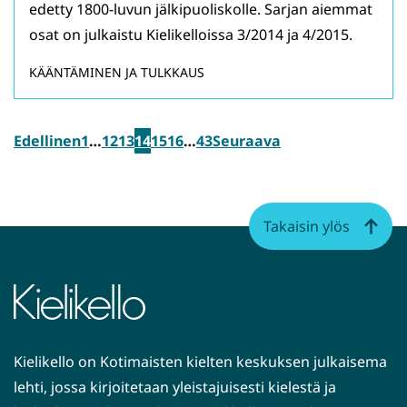
edetty 1800-luvun jälkipuoliskolle. Sarjan aiemmat
osat on julkaistu Kielikelloissa 3/2014 ja 4/2015.
KÄÄNTÄMINEN JA TULKKAUS
Edellinen
1
…
12
13
14
15
16
…
43
Seuraava
Takaisin ylös
Kielikello on Kotimaisten kielten keskuksen julkaisema
lehti, jossa kirjoitetaan yleistajuisesti kielestä ja