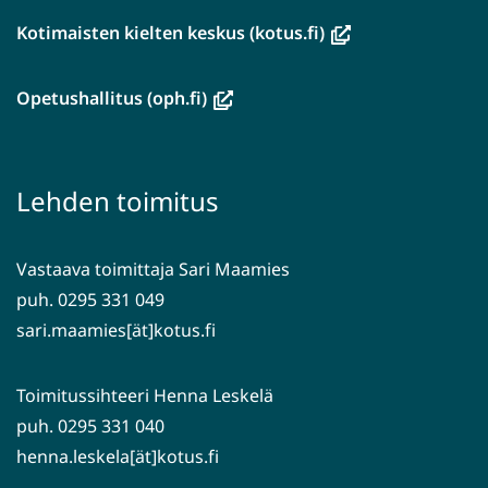
(avautuu
Kotimaisten kielten keskus (kotus.fi)
uuteen
ikkunaan,
(avautuu
Opetushallitus (oph.fi)
siirryt
uuteen
toiseen
ikkunaan,
palveluun)
siirryt
Lehden toimitus
toiseen
palveluun)
Vastaava toimittaja Sari Maamies
puh. 0295 331 049
sari.maamies[ät]kotus.fi
Toimitussihteeri Henna Leskelä
puh. 0295 331 040
henna.leskela[ät]kotus.fi