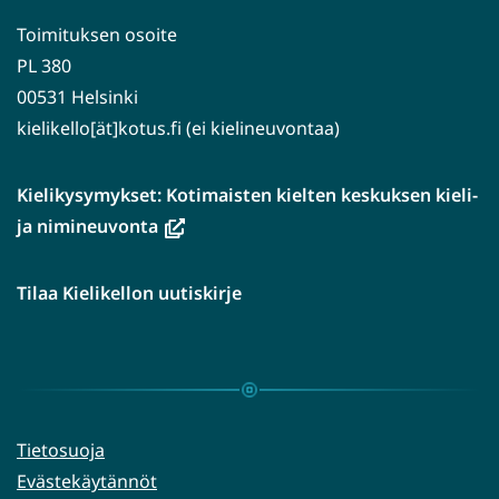
Toimituksen osoite
PL 380
00531 Helsinki
kielikello[ät]kotus.fi (ei kielineuvontaa)
Kielikysymykset: Kotimaisten kielten keskuksen kieli-
(avautuu
ja nimineuvonta
uuteen
ikkunaan,
Tilaa Kielikellon uutiskirje
siirryt
toiseen
palveluun)
Tietosuoja
Evästekäytännöt