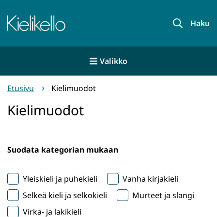
Siirry
sisältöön
Etusivu
Haku
Valikko
Etusivu
Kielimuodot
Kielimuodot
Suodata kategorian mukaan
Yleiskieli ja puhekieli
Vanha kirjakieli
Selkeä kieli ja selkokieli
Murteet ja slangi
Virka- ja lakikieli