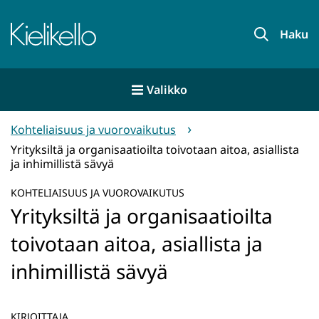
Siirry
sisältöön
Etusivu
Haku
Valikko
Kohteliaisuus ja vuorovaikutus
Yrityksiltä ja organisaatioilta toivotaan aitoa, asiallista
ja inhimillistä sävyä
KOHTELIAISUUS JA VUOROVAIKUTUS
Yrityksiltä ja organisaatioilta
toivotaan aitoa, asiallista ja
inhimillistä sävyä
KIRJOITTAJA