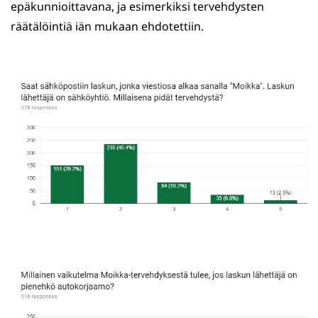
epäkunnioittavana, ja esimerkiksi tervehdysten
räätälöintiä iän mukaan ehdotettiin.