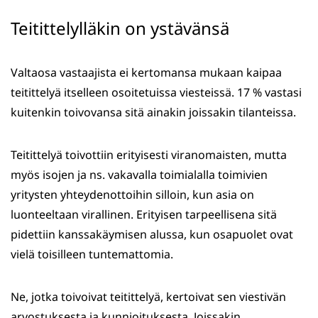
Teitittelylläkin on ystävänsä
Valtaosa vastaajista ei kertomansa mukaan kaipaa
teitittelyä itselleen osoitetuissa viesteissä. 17 % vastasi
kuitenkin toivovansa sitä ainakin joissakin tilanteissa.
Teitittelyä toivottiin erityisesti viranomaisten, mutta
myös isojen ja ns. vakavalla toimialalla toimivien
yritysten yhteydenottoihin silloin, kun asia on
luonteeltaan virallinen. Erityisen tarpeellisena sitä
pidettiin kanssakäymisen alussa, kun osapuolet ovat
vielä toisilleen tuntemattomia.
Ne, jotka toivoivat teitittelyä, kertoivat sen viestivän
arvostuksesta ja kunnioituksesta. Joissakin