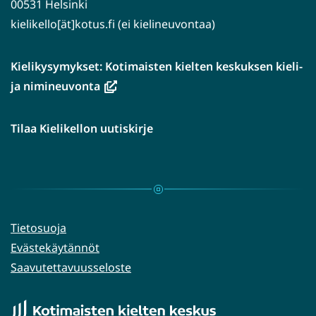
00531 Helsinki
kielikello[ät]kotus.fi (ei kielineuvontaa)
Kielikysymykset: Kotimaisten kielten keskuksen kieli-
(avautuu
ja nimineuvonta
uuteen
ikkunaan,
Tilaa Kielikellon uutiskirje
siirryt
toiseen
palveluun)
Tietosuoja
Evästekäytännöt
Saavutettavuusseloste