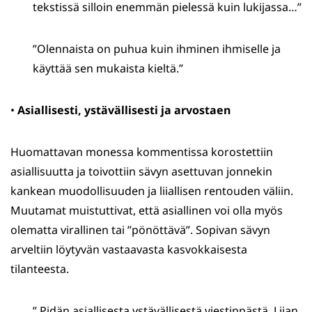
tekstissä silloin enemmän pielessä kuin lukijassa…”
”Olennaista on puhua kuin ihminen ihmiselle ja
käyttää sen mukaista kieltä.”
•
Asiallisesti, ystävällisesti ja arvostaen
Huomattavan monessa kommentissa korostettiin
asiallisuutta ja toivottiin sävyn asettuvan jonnekin
kankean muodollisuuden ja liiallisen rentouden väliin.
Muutamat muistuttivat, että asiallinen voi olla myös
olematta virallinen tai ”pönöttävä”. Sopivan sävyn
arveltiin löytyvän vastaavasta kasvokkaisesta
tilanteesta.
” Pidän asiallisesta ystävällisestä viestinnästä. Liian