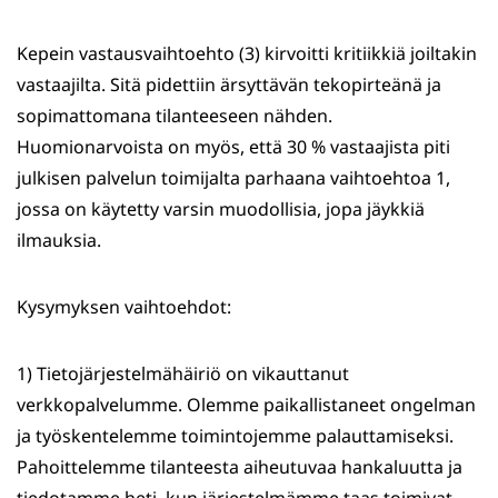
Kepein vastausvaihtoehto (3) kirvoitti kritiikkiä joiltakin
vastaajilta. Sitä pidettiin ärsyttävän tekopirteänä ja
sopimattomana tilanteeseen nähden.
Huomionarvoista on myös, että 30 % vastaajista piti
julkisen palvelun toimijalta parhaana vaihtoehtoa 1,
jossa on käytetty varsin muodollisia, jopa jäykkiä
ilmauksia.
Kysymyksen vaihtoehdot:
1) Tietojärjestelmähäiriö on vikauttanut
verkkopalvelumme. Olemme paikallistaneet ongelman
ja työskentelemme toimintojemme palauttamiseksi.
Pahoittelemme tilanteesta aiheutuvaa hankaluutta ja
tiedotamme heti, kun järjestelmämme taas toimivat