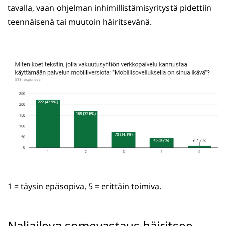
tavalla, vaan ohjelman inhimillistämisyritystä pidettiin
teennäisenä tai muutoin häiritsevänä.
1 = täysin epäsopiva, 5 = erittäin toimiva.
Naljaileva somevastaus häiritsee