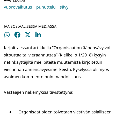
AVAINSANAT
vuorovaikutus
puhuttelu
sävy
JAA SOSIAALISESSA MEDIASSA
Jaa
Jaa
Jaa
Jaa
WhatsApissa
Facebookissa
Twitterissä
LinkedInissä
Kirjoittaessani artikkelia ”Organisaation äänensävy voi
sitouttaa tai vieraannuttaa” (Kielikello 1/2018) kysyin
netinkäyttäjiltä mielipiteitä muutamista kirjoitetun
viestinnän äänensävyesimerkeistä. Kyselyssä oli myös
avoimen kommentoinnin mahdollisuus.
Vastaajien näkemyksiä tiivistettynä:
Organisaatioiden toivotaan viestivän asialliseen