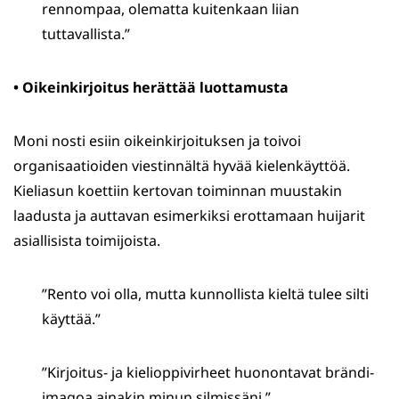
rennompaa, olematta kuitenkaan liian
tuttavallista.”
• Oikeinkirjoitus herättää luottamusta
Moni nosti esiin oikeinkirjoituksen ja toivoi
organisaatioiden viestinnältä hyvää kielenkäyttöä.
Kieliasun koettiin kertovan toiminnan muustakin
laadusta ja auttavan esimerkiksi erottamaan huijarit
asiallisista toimijoista.
”Rento voi olla, mutta kunnollista kieltä tulee silti
käyttää.”
”Kirjoitus- ja kielioppivirheet huonontavat brändi-
imagoa ainakin minun silmissäni.”