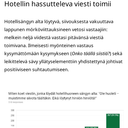
Hotellin hassutteleva viesti toimii
Hotellisängyn alta löytyvä, siivouksesta vakuuttava
lappunen mörköviittauksineen vetosi vastaajiin:
melkein neljä viidestä vastasi pitävänsä viestiä
toimivana. Ilmeisesti myönteinen vastaus
kysymättömään kysymykseen (
Onko täällä siistiä?
) sekä
leikittelevä sävy yllätyselementtiin yhdistettynä johtivat
positiiviseen suhtautumiseen.