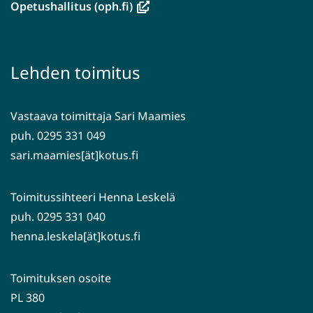
ikkunaan,
(avautuu
Opetushallitus (oph.fi)
siirryt
uuteen
toiseen
ikkunaan,
palveluun)
siirryt
Lehden toimitus
toiseen
palveluun)
Vastaava toimittaja Sari Maamies
puh. 0295 331 049
sari.maamies[ät]kotus.fi
Toimitussihteeri Henna Leskelä
puh. 0295 331 040
henna.leskela[ät]kotus.fi
Toimituksen osoite
PL 380