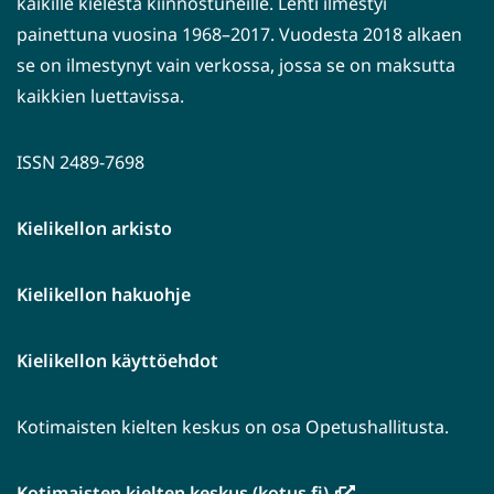
kaikille kielestä kiinnostuneille. Lehti ilmestyi
painettuna vuosina 1968–2017. Vuodesta 2018 alkaen
se on ilmestynyt vain verkossa, jossa se on maksutta
kaikkien luettavissa.
ISSN 2489-7698
Kielikellon arkisto
Kielikellon hakuohje
Kielikellon käyttöehdot
Kotimaisten kielten keskus on osa Opetushallitusta.
(avautuu
Kotimaisten kielten keskus (kotus.fi)