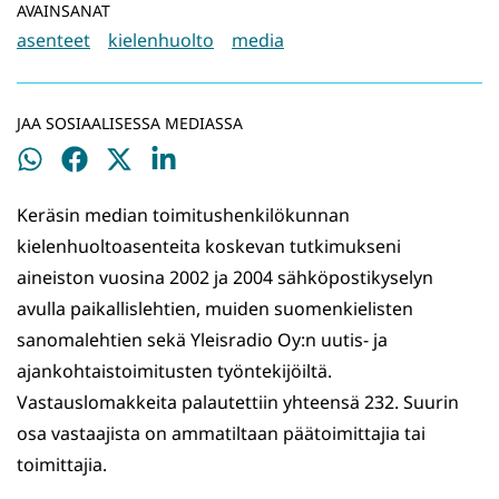
AVAINSANAT
asenteet
kielenhuolto
media
JAA SOSIAALISESSA MEDIASSA
Jaa
Jaa
Jaa
Jaa
WhatsApissa
Facebookissa
Twitterissä
LinkedInissä
Keräsin median toimitushenkilökunnan
kielenhuoltoasenteita koskevan tutkimukseni
aineiston vuosina 2002 ja 2004 sähköpostikyselyn
avulla paikallislehtien, muiden suomenkielisten
sanomalehtien sekä Yleisradio Oy:n uutis- ja
ajankohtaistoimitusten työntekijöiltä.
Vastauslomakkeita palautettiin yhteensä 232. Suurin
osa vastaajista on ammatiltaan päätoimittajia tai
toimittajia.