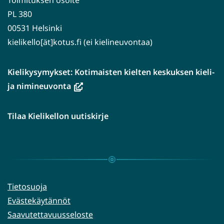
Toimituksen osoite
PL 380
00531 Helsinki
kielikello[ät]kotus.fi (ei kielineuvontaa)
Kielikysymykset: Kotimaisten kielten keskuksen kieli-
(avautuu
ja nimineuvonta
uuteen
ikkunaan,
Tilaa Kielikellon uutiskirje
siirryt
toiseen
palveluun)
Tietosuoja
Evästekäytännöt
Saavutettavuusseloste