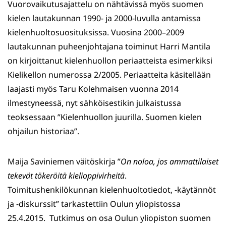
Vuorovaikutusajattelu on nähtävissä myös suomen
kielen lautakunnan 1990- ja 2000-luvulla antamissa
kielenhuoltosuosituksissa. Vuosina 2000–2009
lautakunnan puheenjohtajana toiminut Harri Mantila
on kirjoittanut kielenhuollon periaatteista esimerkiksi
Kielikellon numerossa 2/2005. Periaatteita käsitellään
laajasti myös Taru Kolehmaisen vuonna 2014
ilmestyneessä, nyt sähköisestikin julkaistussa
teoksessaan ”Kielenhuollon juurilla. Suomen kielen
ohjailun historiaa”.
Maija Saviniemen väitöskirja ”
On noloa, jos ammattilaiset
tekevät tökeröitä kielioppivirheitä
.
Toimitushenkilökunnan kielenhuoltotiedot, -käytännöt
ja -diskurssit” tarkastettiin Oulun yliopistossa
25.4.2015. Tutkimus on osa Oulun yliopiston suomen