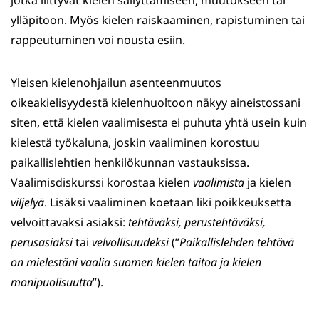
jotka liittyvät kielen säilyttämiseen, muutokseen tai
ylläpitoon. Myös kielen raiskaaminen, rapistuminen tai
rappeutuminen voi nousta esiin.
Yleisen kielenohjailun asenteenmuutos
oikeakielisyydestä kielenhuoltoon näkyy aineistossani
siten, että kielen vaalimisesta ei puhuta yhtä usein kuin
kielestä työkaluna, joskin vaaliminen korostuu
paikallislehtien henkilökunnan vastauksissa.
Vaalimisdiskurssi korostaa kielen
vaalimista
ja kielen
viljelyä
. Lisäksi vaaliminen koetaan liki poikkeuksetta
velvoittavaksi asiaksi:
tehtäväksi, perustehtäväksi,
perusasiaksi
tai
velvollisuudeksi
(”
Paikallislehden tehtävä
on mielestäni vaalia suomen kielen taitoa ja kielen
monipuolisuutta
”).