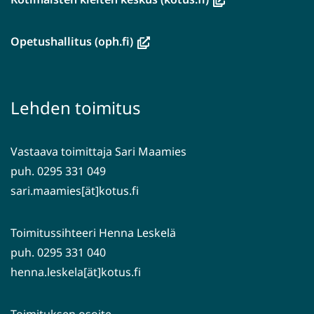
uuteen
ikkunaan,
(avautuu
Opetushallitus (oph.fi)
siirryt
uuteen
toiseen
ikkunaan,
palveluun)
siirryt
Lehden toimitus
toiseen
palveluun)
Vastaava toimittaja Sari Maamies
puh. 0295 331 049
sari.maamies[ät]kotus.fi
Toimitussihteeri Henna Leskelä
puh. 0295 331 040
henna.leskela[ät]kotus.fi