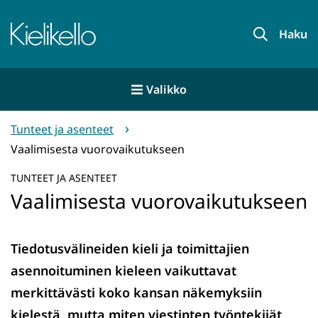
Siirry
sisältöön
Etusivu
Haku
Valikko
Tunteet ja asenteet
Vaalimisesta vuorovaikutukseen
TUNTEET JA ASENTEET
Vaalimisesta vuorovaikutukseen
Tiedotusvälineiden kieli ja toimittajien
asennoituminen kieleen vaikuttavat
merkittävästi koko kansan näkemyksiin
kielestä, mutta miten viestinten työntekijät