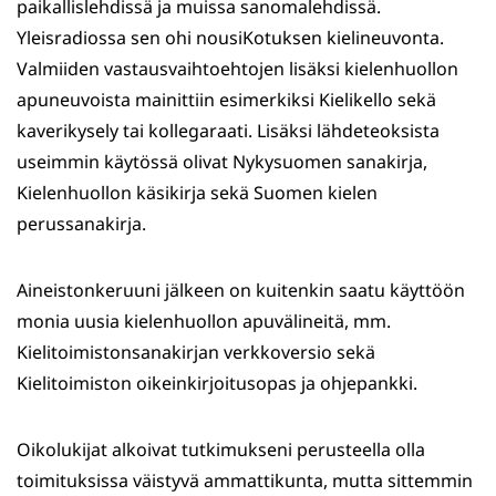
paikallislehdissä ja muissa sanomalehdissä.
Yleisradiossa sen ohi nousiKotuksen kielineuvonta.
Valmiiden vastausvaihtoehtojen lisäksi kielenhuollon
apuneuvoista mainittiin esimerkiksi Kielikello sekä
kaverikysely tai kollegaraati. Lisäksi lähdeteoksista
useimmin käytössä olivat Nykysuomen sanakirja,
Kielenhuollon käsikirja sekä Suomen kielen
perussanakirja.
Aineistonkeruuni jälkeen on kuitenkin saatu käyttöön
monia uusia kielenhuollon apuvälineitä, mm.
Kielitoimistonsanakirjan verkkoversio sekä
Kielitoimiston oikeinkirjoitusopas ja ohjepankki.
Oikolukijat alkoivat tutkimukseni perusteella olla
toimituksissa väistyvä ammattikunta, mutta sittemmin