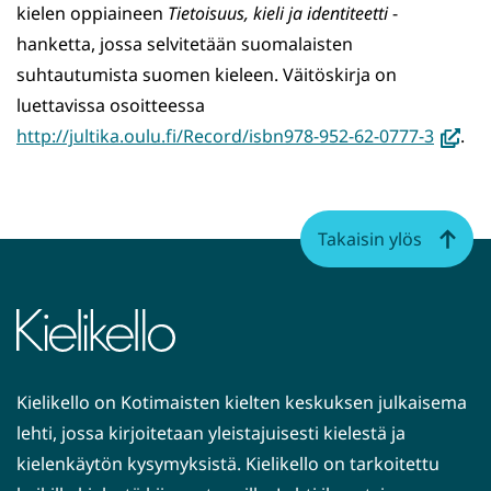
kielen oppiaineen
Tietoisuus, kieli ja identiteetti
-
hanketta, jossa selvitetään suomalaisten
suhtautumista suo­men kieleen. Väitöskirja on
luettavissa osoitteessa
(avaut
http://jultika.oulu.fi/Record/isbn978-952-62-0777-3
.
uutee
ikkuna
siirryt
Takaisin ylös
toisee
palvel
Kielikello on Kotimaisten kielten keskuksen julkaisema
lehti, jossa kirjoitetaan yleistajuisesti kielestä ja
kielenkäytön kysymyksistä. Kielikello on tarkoitettu