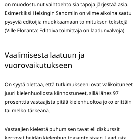
on muodostunut vaihtoehtoisia tapoja järjestää asia.
Esimerkiksi Helsingin Sanomiin on viime aikoina saatu
pysyviä editoijia muokkaamaan toimituksen tekstejä
(Ville Eloranta: Editoiva toimittaja on laadunvalvoja).
Vaalimisesta laatuun ja
vuorovaikutukseen
On syytä olettaa, että tutkimukseeni ovat valikoituneet
juuri kielenhuollosta kiinnostuneet, sillä lähes 97
prosenttia vastaajista pitää kielenhuoltoa joko erittäin
tai melko tärkeänä.
Vastaajien kielestä puhumisen tavat eli diskurssit
kertovat heidän kielenhuoltoasenteistaan. Laadusta