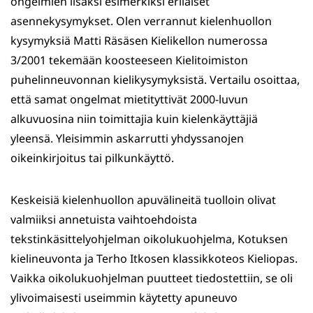
ongelmien lisäksi esimerkiksi erilaiset
asennekysymykset. Olen verrannut kielenhuollon
kysymyksiä Matti Räsäsen Kielikellon numerossa
3/2001 tekemään koosteeseen Kielitoimiston
puhelinneuvonnan kielikysymyksistä. Vertailu osoittaa,
että samat ongelmat mietityttivät 2000-luvun
alkuvuosina niin toimittajia kuin kielenkäyttäjiä
yleensä. Yleisimmin askarrutti yhdyssanojen
oikeinkirjoitus tai pilkunkäyttö.
Keskeisiä kielenhuollon apuvälineitä tuolloin olivat
valmiiksi annetuista vaihtoehdoista
tekstinkäsittelyohjelman oikolukuohjelma, Kotuksen
kielineuvonta ja Terho Itkosen klassikkoteos Kieliopas.
Vaikka oikolukuohjelman puutteet tiedostettiin, se oli
ylivoimaisesti useimmin käytetty apuneuvo