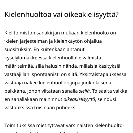
Kielenhuoltoa vai oikeakielisyyttä?
Kielitoimiston sanakirjan mukaan kielenhuolto on
’kielen järjestelmän ja kielenkäytön ohjailua
suosituksin’. En kuitenkaan antanut
kyselylomakkeessa kielenhuollolle valmista
määritelmää, sillä halusin nähdä, millaisia käsityksiä
vastaajillani spontaanisti on siitä. Yksittäistapauksessa
vastaaja näkee kielenhuollon jopa jonkinlaisena
paikkana, johon viitataan sanalla
siellä
. Toisaalta vaikka
en sanallakaan maininnut
oikeakielisyyttä
, se nousi
vastauksissa toisinaan puheeksi.
Toimituksissa mietityttävät varsinaisten kielenhuolto-