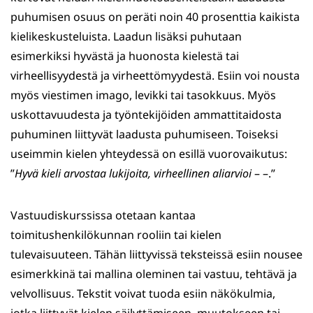
puhumisen osuus on peräti noin 40 prosenttia kaikista
kielikeskusteluista. Laadun lisäksi puhutaan
esimerkiksi hyvästä ja huonosta kielestä tai
virheellisyydestä ja virheettömyydestä. Esiin voi nousta
myös viestimen imago, levikki tai tasokkuus. Myös
uskottavuudesta ja työntekijöiden ammattitaidosta
puhuminen liittyvät laadusta puhumiseen. Toiseksi
useimmin kielen yhteydessä on esillä vuorovaikutus:
”
Hyvä kieli arvostaa lukijoita, virheellinen aliarvioi
– –.”
Vastuudiskurssissa otetaan kantaa
toimitushenkilökunnan rooliin tai kielen
tulevaisuuteen. Tähän liittyvissä teksteissä esiin nousee
esimerkkinä tai mallina oleminen tai vastuu, tehtävä ja
velvollisuus. Tekstit voivat tuoda esiin näkökulmia,