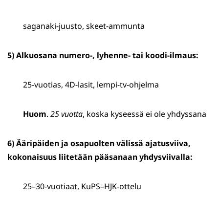
saganaki-juusto, skeet-ammunta
5) Alkuosana numero-, lyhenne- tai koodi-ilmaus:
25-vuotias, 4D-lasit, lempi-tv-ohjelma
Huom
.
25 vuotta
, koska kyseessä ei ole yhdyssana
6) Ääripäiden ja osapuolten välissä ajatusviiva,
kokonaisuus liitetään pääsanaan yhdysviivalla:
25–30-vuotiaat, KuPS–HJK-ottelu