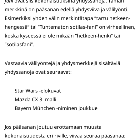
fani
ovat siis kokonaisuuksina yhdyssanoja. Tämän
merkkinä on pääsanan edellä yhdysviiva ja välilyönti.
Esimerkiksi yhden välin merkintätapa ”tartu hetkeen-
hengessä” tai ”Tuntematon sotilas-fani” on virheellinen,
koska kyseessä ei ole mikään ”hetkeen-henki” tai
”sotilasfani”.
Vastaavia välilyöntejä ja yhdysmerkkejä sisältäviä
yhdyssanoja ovat seuraavat:
Star Wars -elokuvat
Mazda CX-3 -malli
Bayern München -niminen joukkue
Jos pääsanan joutuu erottamaan muusta
kokonaisuudesta eri riville, viivaa seuraa pääsanaa: