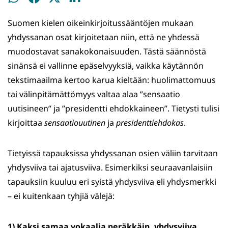
WhatsApissa
Facebookissa
Twitterissä
LinkedInissä
Suomen kielen oikeinkirjoitussääntöjen mukaan
yhdyssanan osat kirjoitetaan niin, että ne yhdessä
muodostavat sanakokonaisuuden. Tästä säännöstä
sinänsä ei vallinne epäselvyyksiä, vaikka käytännön
tekstimaailma kertoo karua kieltään: huolimattomuus
tai välinpitämättömyys valtaa alaa ”sensaatio
uutisineen” ja ”presidentti ehdokkaineen”. Tietysti tulisi
kirjoittaa
sensaatiouutinen
ja
presidenttiehdokas
.
Tietyissä tapauksissa yhdyssanan osien väliin tarvitaan
yhdysviiva tai ajatusviiva. Esimerkiksi seuraavanlaisiin
tapauksiin kuuluu eri syistä yhdysviiva eli yhdysmerkki
– ei kuitenkaan tyhjiä välejä:
1) Kaksi samaa vokaalia peräkkäin, yhdysviiva