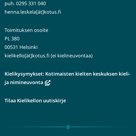
puh. 0295 331 040
henna.leskela[ät]kotus.fi
Toimituksen osoite
PL 380
00531 Helsinki
kielikello[ät]kotus.fi (ei kielineuvontaa)
Kielikysymykset: Kotimaisten kielten keskuksen kieli-
(avautuu
ja nimineuvonta
uuteen
ikkunaan,
Tilaa Kielikellon uutiskirje
siirryt
toiseen
palveluun)