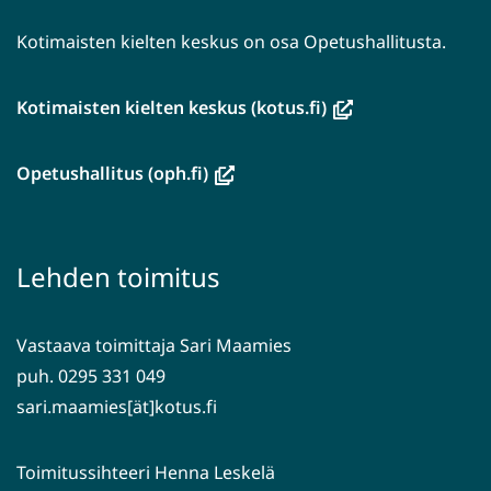
Kotimaisten kielten keskus on osa Opetushallitusta.
(avautuu
Kotimaisten kielten keskus (kotus.fi)
uuteen
ikkunaan,
(avautuu
Opetushallitus (oph.fi)
siirryt
uuteen
toiseen
ikkunaan,
palveluun)
siirryt
Lehden toimitus
toiseen
palveluun)
Vastaava toimittaja Sari Maamies
puh. 0295 331 049
sari.maamies[ät]kotus.fi
Toimitussihteeri Henna Leskelä