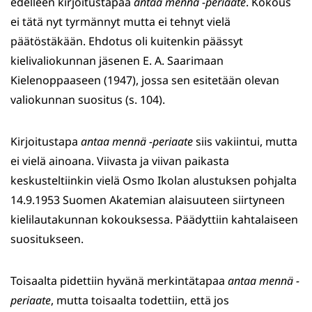
edelleen kirjoitustapaa
antaa mennä -periaate
. Kokous
ei tätä nyt tyrmännyt mutta ei tehnyt vielä
päätöstäkään. Ehdotus oli kuitenkin päässyt
kielivaliokunnan jäsenen E. A. Saarimaan
Kielenoppaaseen (1947), jossa sen esitetään olevan
valiokunnan suositus (s. 104).
Kirjoitustapa
antaa mennä -periaate
siis vakiintui, mutta
ei vielä ainoana. Viivasta ja viivan paikasta
keskusteltiinkin vielä Osmo Ikolan alustuksen pohjalta
14.9.1953 Suomen Akatemian alaisuuteen siirtyneen
kielilautakunnan kokouksessa. Päädyttiin kahtalaiseen
suositukseen.
Toisaalta pidettiin hyvänä merkintätapaa
antaa mennä -
periaate
, mutta toisaalta todettiin, että jos