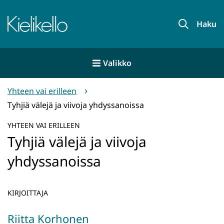
Siirry
sisältöön
Etusivu
Haku
Valikko
Yhteen vai erilleen
Tyhjiä välejä ja viivoja yhdyssanoissa
YHTEEN VAI ERILLEEN
Tyhjiä välejä ja viivoja
yhdyssanoissa
KIRJOITTAJA
Riitta Korhonen