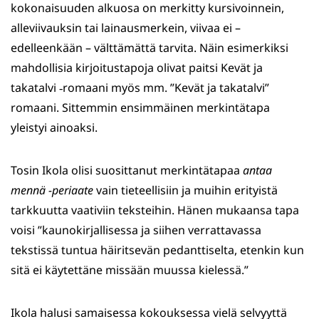
kokonaisuuden alkuosa on merkitty kursivoinnein,
alleviivauksin tai lainausmerkein, viivaa ei –
edelleenkään – välttämättä tarvita. Näin esimerkiksi
mahdollisia kirjoitustapoja olivat paitsi Kevät ja
takatalvi ‑romaani myös mm. ”Kevät ja takatalvi”
romaani. Sittemmin ensimmäinen merkintätapa
yleistyi ainoaksi.
Tosin Ikola olisi suosittanut merkintätapaa
antaa
mennä -periaate
vain tieteellisiin ja muihin erityistä
tarkkuutta vaativiin teksteihin. Hänen mukaansa tapa
voisi ”kaunokirjallisessa ja siihen verrattavassa
tekstissä tuntua häiritsevän pedanttiselta, etenkin kun
sitä ei käytettäne missään muussa kielessä.”
Ikola halusi samaisessa kokouksessa vielä selvyyttä