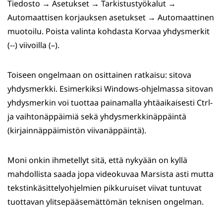
Tiedosto → Asetukset → Tarkistustyökalut →
Automaattisen korjauksen asetukset → Automaattinen
muotoilu. Poista valinta kohdasta Korvaa yhdysmerkit
(--) viivoilla (–).
Toiseen ongelmaan on osittainen ratkaisu: sitova
yhdysmerkki. Esimerkiksi Windows-ohjelmassa sitovan
yhdysmerkin voi tuottaa painamalla yhtäaikaisesti Ctrl-
ja vaihtonäppäimiä sekä yhdysmerkkinäppäintä
(kirjainnäppäimistön viivanäppäintä).
Moni onkin ihmetellyt sitä, että nykyään on kyllä
mahdollista saada jopa videokuvaa Marsista asti mutta
tekstinkäsittelyohjelmien pikkuruiset viivat tuntuvat
tuottavan ylitsepääsemättömän teknisen ongelman.