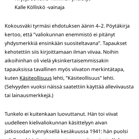
Kalle Kölliskö -vainaja
Kokousväki tyrmäsi ehdotuksen äänin 4–2. Pöytäkirja
kertoo, että ”valiokunnan enemmistö ei pitänyt
yhdysmerkkiä ensinkään suositeltavana”. Tapaukset
kehotettiin siis kirjoittamaan ilman viivaa. Noihin
aikoihinhan oli vielä yksinkertaisemmissakin
tapauksissa tavallinen myös viivaton merkintätapa,
kuten
Käsiteollisuus
lehti, ”Käsiteollisuus” lehti.
(Selvyyden vuoksi näissä saatettiin käyttää alleviivausta
tai lainausmerkkejä.)
Tunkelo ei kuitenkaan luovuttanut. Hän toi viivat
uudelleen kielivaliokunnan käsittelyyn aivan
jatkosodan kynnyksellä kesäkuussa 1941: hän puolsi