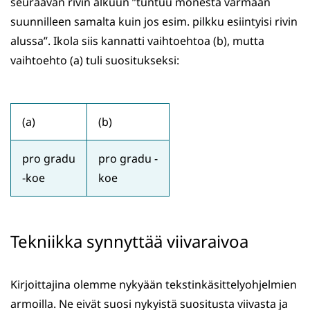
seuraavan rivin alkuun ”tuntuu monesta varmaan
suunnilleen samalta kuin jos esim. pilkku esiintyisi rivin
alussa”. Ikola siis kannatti vaihtoehtoa (b), mutta
vaihtoehto (a) tuli suositukseksi:
(a)
(b)
pro gradu
pro gradu -
-koe
koe
Tekniikka synnyttää viivaraivoa
Kirjoittajina olemme nykyään tekstinkäsittelyohjelmien
armoilla. Ne eivät suosi nykyistä suositusta viivasta ja