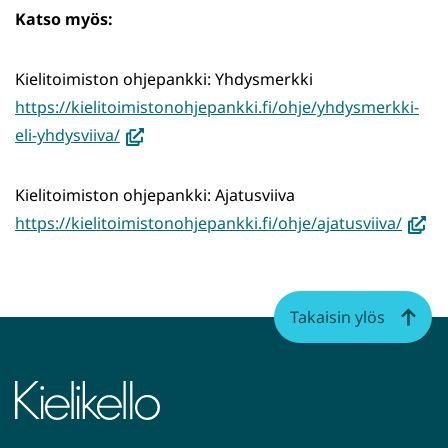
Katso myös:
Kielitoimiston ohjepankki: Yhdysmerkki
https://kielitoimistonohjepankki.fi/ohje/yhdysmerkki-
(avautuu
eli-yhdysviiva/
uuteen
ikkunaan,
Kielitoimiston ohjepankki: Ajatusviiva
siirryt
(avau
https://kielitoimistonohjepankki.fi/ohje/ajatusviiva/
toiseen
uutee
palveluun)
ikkun
siirryt
Takaisin ylös
toise
palve