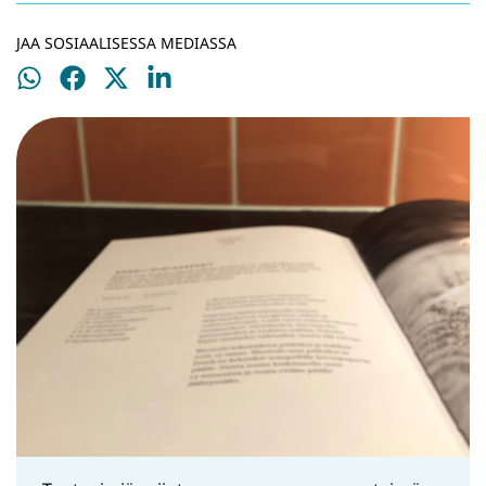
JAA SOSIAALISESSA MEDIASSA
Jaa
Jaa
Jaa
Jaa
WhatsApissa
Facebookissa
Twitterissä
LinkedInissä