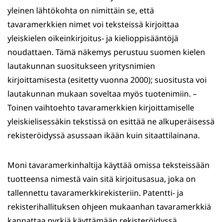
yleinen lähtökohta on nimittäin se, että
tavaramerkkien nimet voi teksteissä kirjoittaa
yleiskielen oikeinkirjoitus- ja kielioppisääntöjä
noudattaen. Tämä näkemys perustuu suomen kielen
lautakunnan suositukseen yritysnimien
kirjoittamisesta (esitetty vuonna 2000); suositusta voi
lautakunnan mukaan soveltaa myös tuotenimiin. –
Toinen vaihtoehto tavaramerkkien kirjoittamiselle
yleiskielisessäkin tekstissä on esittää ne alkuperäisessä
rekisteröidyssä asussaan ikään kuin sitaattilainana.
Moni tavaramerkinhaltija käyttää omissa teksteissään
tuotteensa nimestä vain sitä kirjoitusasua, joka on
tallennettu tavaramerkkirekisteriin. Patentti- ja
rekisterihallituksen ohjeen mukaanhan tavaramerkkiä
kannattaa pyrkiä käyttämään rekisteröidyssä