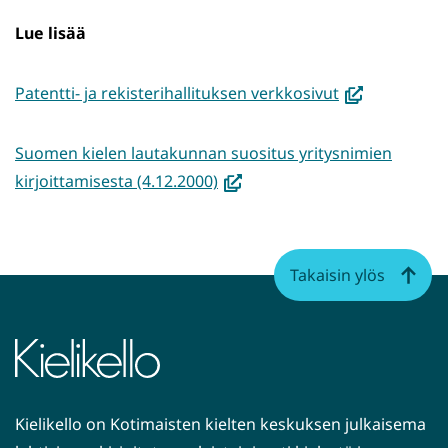
Lue lisää
(avautuu
Patentti- ja rekisterihallituksen verkkosivut
uuteen
ikkunaan,
Suomen kielen lautakunnan suositus yritysnimien
siirryt
(avautuu
kirjoittamisesta (4.12.2000)
toiseen
uuteen
palveluun)
ikkunaan,
siirryt
Takaisin ylös
toiseen
palveluun)
Kielikello on Kotimaisten kielten keskuksen julkaisema