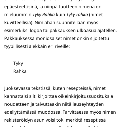
epäesteettisinä, ja niinpä tuotteen nimenä on
mieluummin
Tyky Rahka
kuin
Tyky-rahka
(nimet
kuvitteellisia). Nimiähän suunnitellaan myös
esimerkiksi logoa tai pakkauksen ulkoasua ajatellen.
Pakkauksessa moniosaiset nimet onkin sijoitettu
tyypillisesti alekkain eri riveille:
Tyky
​​​​​​​Rahka
Juoksevassa tekstissä, kuten resepteissä, nimet
kannattaisi silti kirjoittaa oikeinkirjoitussuosituksia
noudattaen ja taivuttaakin niitä lauseyhteyden
edellyttämässä muodossa. Tarvittaessa myös nimen
rekisteröidyn asun voisi toki merkitä reseptissä