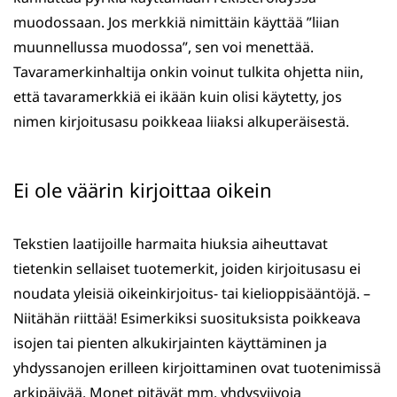
muodossaan. Jos merkkiä nimittäin käyttää ”liian
muunnellussa muodossa”, sen voi menettää.
Tavaramerkinhaltija onkin voinut tulkita ohjetta niin,
että tavaramerkkiä ei ikään kuin olisi käytetty, jos
nimen kirjoitusasu poikkeaa liiaksi alkuperäisestä.
Ei ole väärin kirjoittaa oikein
Tekstien laatijoille harmaita hiuksia aiheuttavat
tietenkin sellaiset tuotemerkit, joiden kirjoitusasu ei
noudata yleisiä oikeinkirjoitus- tai kielioppisääntöjä. –
Niitähän riittää! Esimerkiksi suosituksista poikkeava
isojen tai pienten alkukirjainten käyttäminen ja
yhdyssanojen erilleen kirjoittaminen ovat tuotenimissä
arkipäivää. Monet pitävät mm. yhdysviivoja