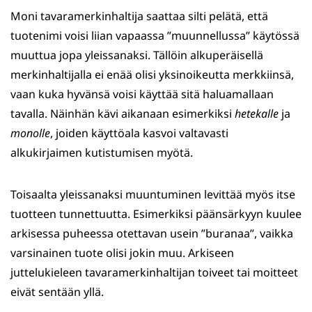
Moni tavaramerkinhaltija saattaa silti pelätä, että
tuotenimi voisi liian vapaassa ”muunnellussa” käytössä
muuttua jopa yleissanaksi. Tällöin alkuperäisellä
merkinhaltijalla ei enää olisi yksinoikeutta merkkiinsä,
vaan kuka hyvänsä voisi käyttää sitä haluamallaan
tavalla. Näinhän kävi aikanaan esimerkiksi
hetekalle
ja
monolle
, joiden käyttöala kasvoi valtavasti
alkukirjaimen kutistumisen myötä.
Toisaalta yleissanaksi muuntuminen levittää myös itse
tuotteen tunnettuutta. Esimerkiksi päänsärkyyn kuulee
arkisessa puheessa otettavan usein ”buranaa”, vaikka
varsinainen tuote olisi jokin muu. Arkiseen
juttelukieleen tavaramerkinhaltijan toiveet tai moitteet
eivät sentään yllä.