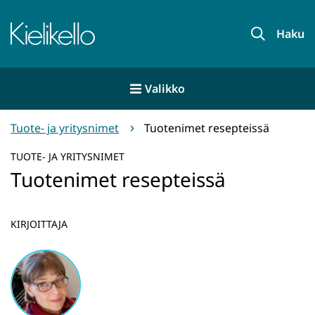
Siirry
sisältöön
Etusivu
Haku
Valikko
Tuote- ja yritysnimet
Tuotenimet resepteissä
TUOTE- JA YRITYSNIMET
Tuotenimet resepteissä
KIRJOITTAJA