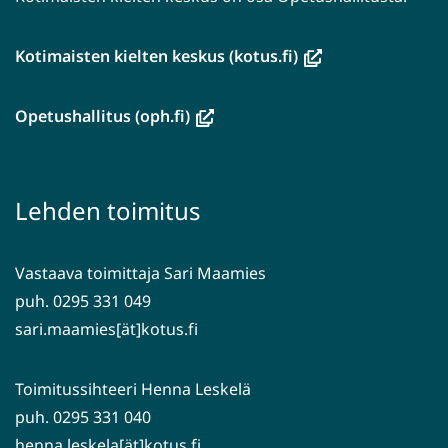
(avautuu
Kotimaisten kielten keskus (kotus.fi)
uuteen
ikkunaan,
(avautuu
Opetushallitus (oph.fi)
siirryt
uuteen
toiseen
ikkunaan,
palveluun)
siirryt
Lehden toimitus
toiseen
palveluun)
Vastaava toimittaja Sari Maamies
puh. 0295 331 049
sari.maamies[ät]kotus.fi
Toimitussihteeri Henna Leskelä
puh. 0295 331 040
henna.leskela[ät]kotus.fi