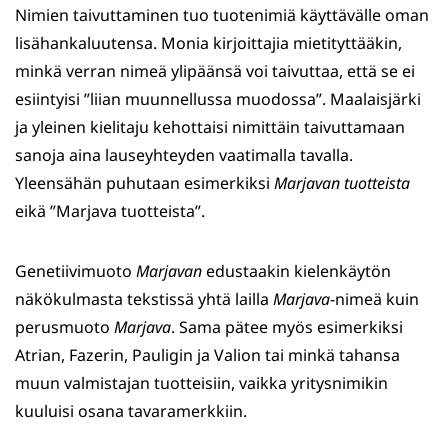
Nimien taivuttaminen tuo tuotenimiä käyttävälle oman
lisähankaluutensa. Monia kirjoittajia mietityttääkin,
minkä verran nimeä ylipäänsä voi taivuttaa, että se ei
esiintyisi ”liian muunnellussa muodossa”. Maalaisjärki
ja yleinen kielitaju kehottaisi nimittäin taivuttamaan
sanoja aina lauseyhteyden vaatimalla tavalla.
Yleensähän puhutaan esimerkiksi
Marjavan tuotteista
eikä ”Marjava tuotteista”.
Genetiivimuoto
Marjavan
edustaakin kielenkäytön
näkökulmasta tekstissä yhtä lailla
Marjava
-nimeä kuin
perusmuoto
Marjava
. Sama pätee myös esimerkiksi
Atrian, Fazerin, Pauligin ja Valion tai minkä tahansa
muun valmistajan tuotteisiin, vaikka yritysnimikin
kuuluisi osana tavaramerkkiin.