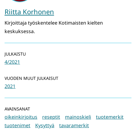
Riitta Korhonen
Kirjoittaja työskentelee Kotimaisten kielten
keskuksessa.
JULKAISTU
4/2021
VUODEN MUUT JULKAISUT
2021
AVAINSANAT
oikeinkirjoitus
reseptit
mainoskieli
tuotemerkit
tuotenimet
Kysyttyä
tavaramerkit