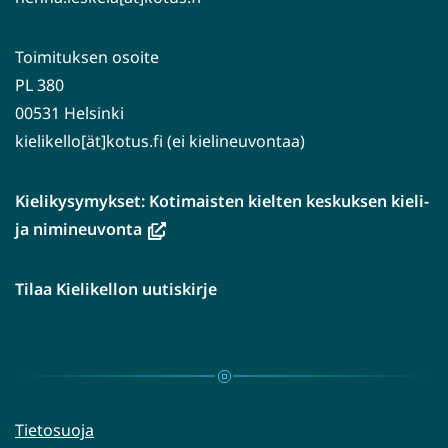
Toimituksen osoite
PL 380
00531 Helsinki
kielikello[ät]kotus.fi (ei kielineuvontaa)
Kielikysymykset: Kotimaisten kielten keskuksen kieli-
(avautuu
ja nimineuvonta
uuteen
ikkunaan,
Tilaa Kielikellon uutiskirje
siirryt
toiseen
palveluun)
Tietosuoja