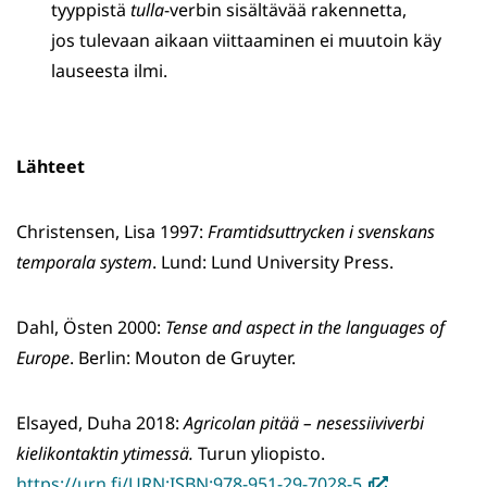
tyyppistä
tulla
-verbin sisältävää rakennetta,
jos tulevaan aikaan viittaaminen ei muutoin käy
lauseesta ilmi.
Lähteet
Christensen, Lisa 1997:
Framtidsuttrycken i svenskans
temporala system
. Lund: Lund University Press.
Dahl, Östen 2000:
Tense and aspect in the languages of
Europe
. Berlin: Mouton de Gruyter.
Elsayed, Duha 2018:
Agricolan pitää – nesessiiviverbi
kielikontaktin ytimessä.
Turun yliopisto.
(avautuu
https://urn.fi/URN:ISBN:978-951-29-7028-5