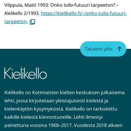
ikkunaan
Vilppula, Matti 1993: Onko
tulla
-futuuri tarpeeton? –
Kielikello
2/1993.
https://kielikello.fi/-/onko-tulla-futuuri-
(avautuu
tarpeeton-
uuteen
ikkunaan)
Takaisin ylös
Kielikello on Kotimaisten kielten keskuksen julkaisema
lehti, jossa kirjoitetaan yleistajuisesti kielestä ja
kielenkäytön kysymyksistä. Kielikello on tarkoitettu
kaikille kielestä kiinnostuneille. Lehti ilmestyi
painettuna vuosina 1968–2017. Vuodesta 2018 alkaen