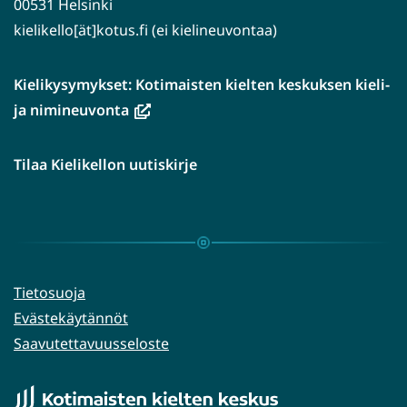
00531 Helsinki
kielikello[ät]kotus.fi (ei kielineuvontaa)
Kielikysymykset: Kotimaisten kielten keskuksen kieli-
(avautuu
ja nimineuvonta
uuteen
ikkunaan,
Tilaa Kielikellon uutiskirje
siirryt
toiseen
palveluun)
Tietosuoja
Evästekäytännöt
Saavutettavuusseloste