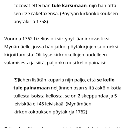
cocovat ettei hän
tule kärsimään
, nijn hän otta
sen itze raketaxensa. (Pöytyän kirkonkokouksen
pöytäkirja 1758)
Vuonna 1762 Lizelius oli siirtynyt lääninrovastiksi
Mynämäelle, jossa hän jatkoi pöytäkirjojen suomeksi
kirjoittamista. Oli kyse kirkonkellojen uudelleen
valamisesta ja siitä, paljonko uusi kello painaisi:
[S]iehen lisätän kuparia nijn paljo, että
se kello
tule painamaan
neljännen osan siitä äsköin kotia
tullesta isoista kellosta, se on 2 skeppundaa ja 5
leiviskää eli 45 leiviskää. (Mynämäen
kirkonkokouksen pöytäkirja 1762)