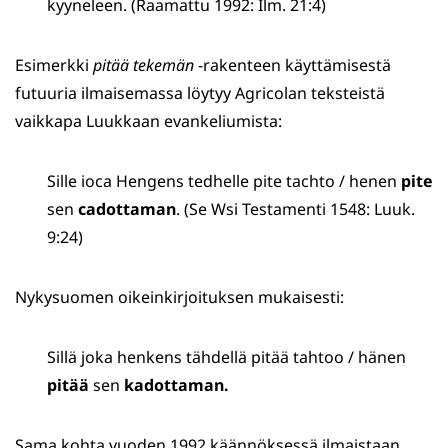
kyyneleen. (Raamattu 1992: Ilm. 21:4)
Esimerkki
pitää tekemän
-rakenteen käyttämisestä
futuuria ilmaisemassa löytyy Agricolan teksteistä
vaikkapa Luukkaan evankeliumista:
Sille ioca Hengens tedhelle pite tachto / henen
pite
sen
cadottaman
. (Se Wsi Testamenti 1548: Luuk.
9:24)
Nykysuomen oikeinkirjoituksen mukaisesti:
Sillä joka henkens tähdellä pitää tahtoo / hänen
pitää
sen
kadottaman.
Sama kohta vuoden 1992 käännöksessä ilmaistaan