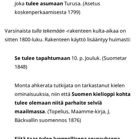
joka
tulee asumaan
Turusa. (Asetus
koskenperkaamisesta 1799)
Varsinaista
tulla
tekemään
-rakenteen kulta-aikaa on
sitten 1800-luku. Rakenteen käyttö lisääntyy huimasti:
Se tulee tapahtumaan
10. p. Jouluk. (Suometar
1848)
Monta ahkerata tutkijata on tarkastanut kielen
ominaisuuksia, niin että
Suomen kielioppi kohta
tulee olemaan
niitä parhaite selviä
maailmassa
. (Topelius, Maamme-kirja, J.
Bäckvallin suomennos 1876)
Siitä taas tulee luonnollisena seurauksena