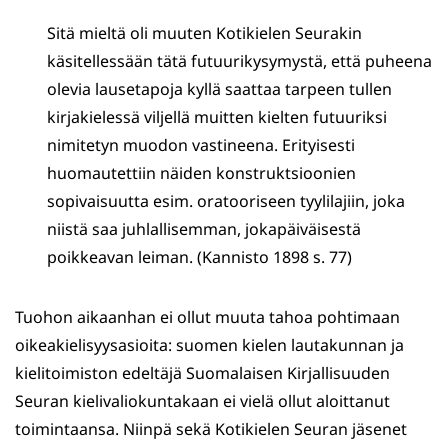
Sitä mieltä oli muuten Kotikielen Seurakin
käsitellessään tätä futuurikysymystä, että puheena
olevia lausetapoja kyllä saattaa tarpeen tullen
kirjakielessä viljellä muitten kielten futuuriksi
nimitetyn muodon vastineena. Erityisesti
huomautettiin näiden konstruktsioonien
sopivaisuutta esim. oratooriseen tyylilajiin, joka
niistä saa juhlallisemman, jokapäiväisestä
poikkeavan leiman. (Kannisto 1898 s. 77)
Tuohon aikaanhan ei ollut muuta tahoa pohtimaan
oikeakielisyysasioita: suomen kielen lautakunnan ja
kielitoimiston edeltäjä Suomalaisen Kirjallisuuden
Seuran kielivaliokuntakaan ei vielä ollut aloittanut
toimintaansa. Niinpä sekä Kotikielen Seuran jäsenet