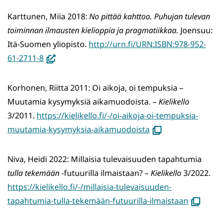
uutee
ikkuna
Karttunen, Miia 2018:
No pittää kahttoo.
Puhujan tulevan
siirryt
toiminnan ilmausten kielioppia ja pragmatiikkaa.
Joensuu:
toisee
Itä-Suomen yliopisto.
http://urn.fi/URN:ISBN:978-952-
palvel
(avautuu
61-2711-8
uuteen
ikkunaan,
Korhonen, Riitta 2011: Oi aikoja, oi tempuksia –
siirryt
Muutamia kysymyksiä aikamuodoista. –
Kielikello
toiseen
3/2011.
https://kielikello.fi/-/oi-aikoja-oi-tempuksia-
palveluun)
(avautuu
muutamia-kysymyksia-aikamuodoista
uuteen
ikkunaan)
Niva, Heidi 2022: Millaisia tulevaisuuden tapahtumia
tulla tekemään
-futuurilla ilmaistaan? –
Kielikell​​​​​​​o
3/2022.
https://kielikello.fi/-/millaisia-tulevaisuuden-
(avautuu
tapahtumia-tulla-tekemään-futuurilla-ilmaistaan
uuteen