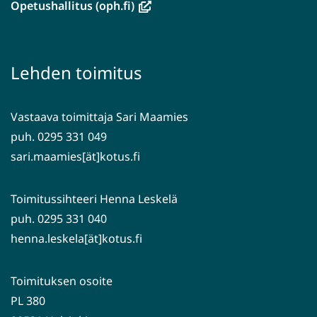
ikkunaan,
(avautuu
Opetushallitus (oph.fi)
siirryt
uuteen
toiseen
ikkunaan,
palveluun)
siirryt
Lehden toimitus
toiseen
palveluun)
Vastaava toimittaja Sari Maamies
puh. 0295 331 049
sari.maamies[ät]kotus.fi
Toimitussihteeri Henna Leskelä
puh. 0295 331 040
henna.leskela[ät]kotus.fi
Toimituksen osoite
PL 380