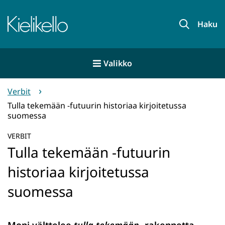
Siirry
sisältöön
Etusivu
Haku
Valikko
Verbit
Tulla tekemään -futuurin historiaa kirjoitetussa
suomessa
VERBIT
Tulla tekemään -futuurin
historiaa kirjoitetussa
suomessa