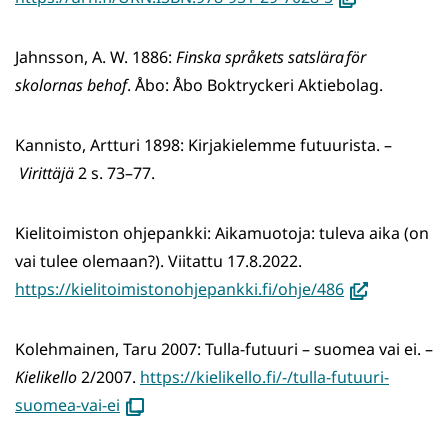
uuteen
ikkunaan,
Jahnsson, A. W. 1886:
Finska språkets satslära för
siirryt
skolornas behof
. Åbo: Åbo Boktryckeri Aktiebolag.
toiseen
palveluun)
Kannisto, Artturi 1898: Kirjakielemme futuurista. –
Virittäjä
2 s. 73–77.
Kielitoimiston ohjepankki: Aikamuotoja: tuleva aika (on
vai tulee olemaan?). Viitattu 17.8.2022. ​
(avautuu
https://kielitoimistonohjepankki.fi/ohje/486
uuteen
ikkunaan,
Kolehmainen, Taru 2007: Tulla-futuuri – suomea vai ei. –
siirryt
Kielikello
2/2007.
https://kielikello.fi/-/tulla-futuuri-
toiseen
(avautuu
suomea-vai-ei
palveluun)
uuteen