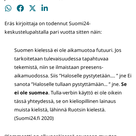
Jaa
Jaa
Jaa
Jaa
WhatsApissa
Facebookissa
Twitterissä
LinkedInissä
Eräs kirjoittaja on todennut Suomi24-
keskustelupalstalla pari vuotta sitten näin:
Suomen kielessä ei ole aikamuotoa futuuri. Jos
tarkoitetaan tulevaisuudessa tapahtuvaa
tekemistä, niin se ilmaistaan preesens-
aikamuodossa. Siis ”Haloselle pystytetään.... ” jne Ei
sanota ”Haloselle tullaan pystyttämään... ” jne.
Se
ei ole suomea
. Tulla-verbin käyttö ei ole oikein
tässä yhteydessä, se on kieliopillinen lainaus
muista kielistä, lähinnä Ruotsin kielestä.
(Suomi24.fi 2020)