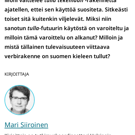
Moni välttelee
tulla
tekemään
-rakennetta
ajatellen, ettei sen käyttöä suositeta. Sitkeästi
toiset sitä kuitenkin viljelevät. Miksi niin
sanotun
tulla
-futuurin käytöstä on varoiteltu ja
milloin tämä varoittelu on alkanut? Milloin ja
mistä tällainen tulevaisuuteen viittaava
verbirakenne on suomen kieleen tullut?
KIRJOITTAJA
Mari Siiroinen