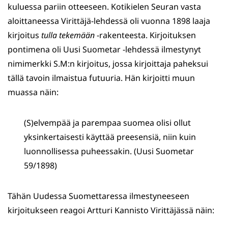
kuluessa pariin otteeseen. Kotikielen Seuran vasta
aloittaneessa Virittäjä-lehdessä oli vuonna 1898 laaja
kirjoitus
tulla
tekemään
-rakenteesta. Kirjoituksen
pontimena oli Uusi Suometar -lehdessä ilmestynyt
nimimerkki S.M:n kirjoitus, jossa kirjoittaja paheksui
tällä tavoin ilmaistua futuuria. Hän kirjoitti muun
muassa näin:
(S)elvempää ja parempaa suomea olisi ollut
yksinkertaisesti käyttää preesensiä, niin kuin
luonnollisessa puheessakin. (Uusi Suometar
59/1898)
Tähän Uudessa Suomettaressa ilmestyneeseen
kirjoitukseen reagoi Artturi Kannisto Virittäjässä näin: