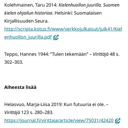
ikkunaan)
Kolehmainen, Taru 2014:
Kielenhuollon juurilla. Suomen
kielen ohjailun historiaa
. Helsinki: Suomalaisen
Kirjallisuuden Seura.
http://scripta.kotus.fi/www/verkkojulkaisut/julk41/Kiel
(avautuu
enhuollon_juurilla.pdf
uuteen
ikkunaan,
Teppo, Hannes 1944: ”Tulen tekemään” –
Virittäjä
48 s.
siirryt
302–303.
toiseen
palveluun)
​​​​​​​Aiheesta lisää
Helasvuo, Marja-Liisa 2019: Kun futuuria ei ole. –
Virittäjä
123 s. 280–283.
(avaut
https://journal.fi/virittaja/article/view/75031/42420