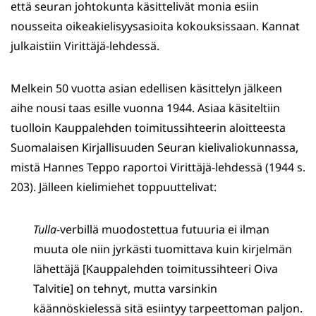
että seuran johtokunta käsittelivät monia esiin
nousseita oikeakielisyysasioita kokouksissaan. Kannat
julkaistiin Virittäjä-lehdessä.
Melkein 50 vuotta asian edellisen käsittelyn jälkeen
aihe nousi taas esille vuonna 1944. Asiaa käsiteltiin
tuolloin Kauppalehden toimitussihteerin aloitteesta
Suomalaisen Kirjallisuuden Seuran kielivaliokunnassa,
mistä Hannes Teppo raportoi Virittäjä-lehdessä (1944 s.
203). Jälleen kielimiehet toppuuttelivat:
Tulla
-verbillä muodostettua futuuria ei ilman
muuta ole niin jyrkästi tuomittava kuin kirjelmän
lähettäjä [Kauppalehden toimitussihteeri Oiva
Talvitie] on tehnyt, mutta varsinkin
käännöskielessä sitä esiintyy tarpeettoman paljon.