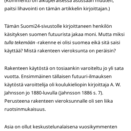
(Kommentti on alkuperäisessä asussaan muuten,
paitsi lihavointi on tämän artikkelin kirjoittajan.)
Tämän Suomi24-sivustolle kirjoittaneen henkilön
käsityksen suomen futuurista jakaa moni. Mutta miksi
tulla
tekemään
-rakenne ei olisi suomea eikä sitä saisi
käyttää? Mistä rakenteen vieroksunta on peräisin?
Rakenteen käytöstä on tosiaankin varoiteltu jo yli sata
vuotta. Ensimmäinen tällaisen futuuri-ilmauksen
käytöstä varoittelija oli koulukieliopin kirjoittaja A. W.
Jahnsson jo 1880-luvulla (Jahnsson 1886 s. 7).
Perusteena rakenteen vieroksunnalle oli sen liika
ruotsinmukaisuus.
Asia on ollut keskustelunalaisena vuosikymmenten