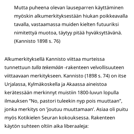
Mutta puheena olevan lauseparren käyttäminen
myöskin alkumerkityksestään hiukan poikkeavalla
tavalla, vastaamassa muiden kielten futuuriksi
nimitettyä muotoa, täytyy pitää hyväksyttävänä.
(Kannisto 1898 s. 76)
Alkumerkityksellä Kannisto viittaa murteissa
tunnettuun
tulla tekemään
-rakenteen velvollisuuteen
viittaavaan merkitykseen. Kannisto (1898 s. 74) on itse
Urjalassa, Kylmäkoskella ja Akaassa aineistoa
kerätessään merkinnyt muistiin 1800-luvun lopulla
ilmauksen ”No, pastori tuleekin nyp pois muuttaan”,
jonka merkitys on ’joutuu muuttamaan’. Asiaa oli puitu
myös Kotikielen Seuran kokouksessa. Rakenteen
käytön suhteen oltiin aika liberaaleja: