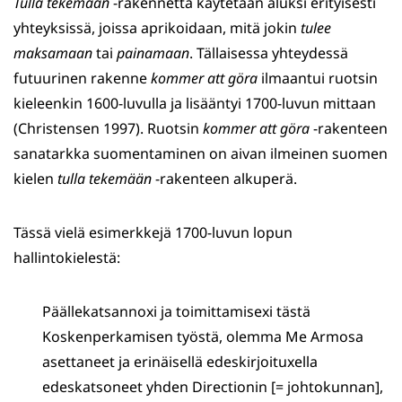
Tulla
tekemään
-rakennetta käytetään aluksi erityisesti
yhteyksissä, joissa aprikoidaan, mitä jokin
tulee
maksamaan
tai
painamaan
. Tällaisessa yhteydessä
futuurinen rakenne
kommer att göra
ilmaantui ruotsin
kieleenkin 1600-luvulla ja lisääntyi 1700-luvun mittaan
(Christensen 1997). Ruotsin
kommer att göra
-rakenteen
sanatarkka suomentaminen on aivan ilmeinen suomen
kielen
tulla tekemään
-rakenteen alkuperä.
Tässä vielä esimerkkejä 1700-luvun lopun
hallintokielestä:
Päällekatsannoxi ja toimittamisexi tästä
Koskenperkamisen työstä, olemma Me Armosa
asettaneet ja erinäisellä edeskirjoituxella
edeskatsoneet yhden Directionin [= johtokunnan],