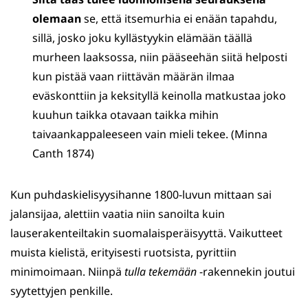
olemaan
se, että itsemurhia ei enään tapahdu,
sillä, josko joku kyllästyykin elämään täällä
murheen laaksossa, niin pääseehän siitä helposti
kun pistää vaan riittävän määrän ilmaa
eväskonttiin ja keksityllä keinolla matkustaa joko
kuuhun taikka otavaan taikka mihin
taivaankappaleeseen vain mieli tekee. (Minna
Canth 1874)
Kun puhdaskielisyysihanne 1800-luvun mittaan sai
jalansijaa, alettiin vaatia niin sanoilta kuin
lauserakenteiltakin suomalaisperäisyyttä. Vaikutteet
muista kielistä, erityisesti ruotsista, pyrittiin
minimoimaan. Niinpä
tulla
tekemään
-rakennekin joutui
syytettyjen penkille.