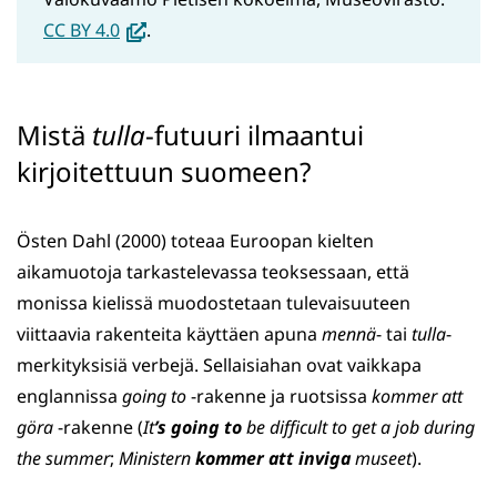
(avautuu
CC BY 4.0
.
uuteen
ikkunaan,
siirryt
Mistä
tulla
-futuuri ilmaantui
toiseen
kirjoitettuun suomeen?
palveluun)
Östen Dahl (2000) toteaa Euroopan kielten
aikamuotoja tarkastelevassa teoksessaan, että
monissa kielissä muodostetaan tulevaisuuteen
viittaavia rakenteita käyttäen apuna
mennä
- tai
tulla
-
merkityksisiä verbejä. Sellaisiahan ovat vaikkapa
englannissa
going to
-rakenne ja ruotsissa
kommer att
göra
-rakenne (
It
’s going to
be difficult to get a job during
the summer
;
Ministern
kommer att inviga
museet
).