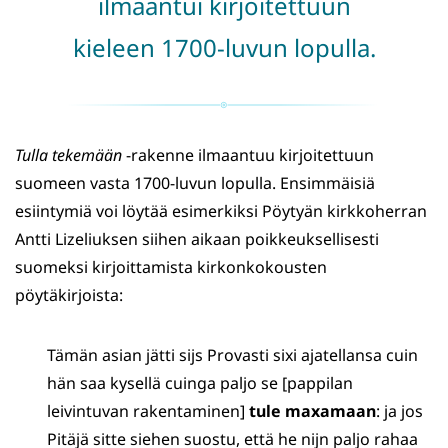
ilmaantui kirjoitettuun
kieleen 1700-luvun lopulla.
Tulla
tekemään
-rakenne ilmaantuu kirjoitettuun
suomeen vasta 1700-luvun lopulla. Ensimmäisiä
esiintymiä voi löytää esimerkiksi Pöytyän kirkkoherran
Antti Lizeliuksen siihen aikaan poikkeuksellisesti
suomeksi kirjoittamista kirkonkokousten
pöytäkirjoista:
Tämän asian jätti sijs Provasti sixi ajatellansa cuin
hän saa kysellä cuinga paljo se [pappilan
leivintuvan rakentaminen]
tule maxamaan
: ja jos
Pitäjä sitte siehen suostu, että he nijn paljo rahaa