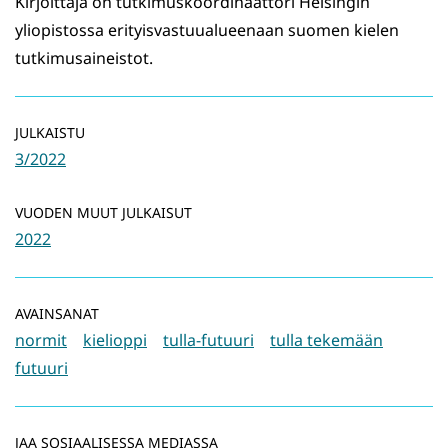
Kirjoittaja on tutkimuskoordinaattori Helsingin
yliopistossa erityisvastuualueenaan suomen kielen
tutkimusaineistot.
JULKAISTU
3/2022
VUODEN MUUT JULKAISUT
2022
AVAINSANAT
normit
kielioppi
tulla-futuuri
tulla tekemään
futuuri
JAA SOSIAALISESSA MEDIASSA