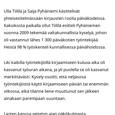
Ulla Tiililä ja Saija Pyhäniemi käsittelivät
yhteisesitelmässään kirjausten roolia päiväkodeissa.
Kaksikosta paikalla ollut Tiililä esitteli Pyhäniemen
vuonna 2009 tekemää valtakunnallista kyselyä, johon
oli vastannut lähes 1 300 päiväkotien työntekijää.
Heistä 98 % työskenteli kunnallisessa päivähoidossa.
Liki kaikilla työntekijöillä kirjaamiseen kuluva aika oli
kasvanut työuran aikana, ja yli puolella se oli kasvanut
merkittävästi. Kysely osoitti, että neljäsosa
työntekijöistä käytti kirjaamiseen päivän tai enemmän
viikossa, eikä tilanne liene muuttunut sen jälkeen
ainakaan parempaan suuntaan.
Lasten kanssa vietetyn ajan näkökulmasta