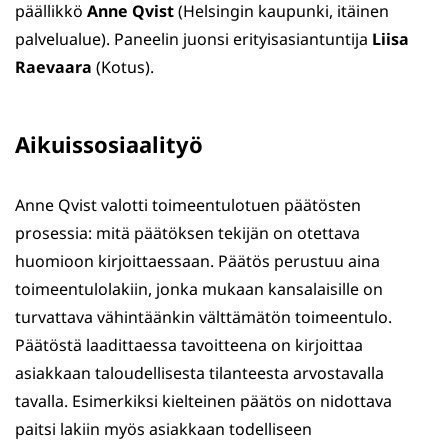
päällikkö
Anne Qvist
(Helsingin kaupunki, itäinen
palvelualue). Paneelin juonsi erityisasiantuntija
Liisa
Raevaara
(Kotus).
Aikuissosiaalityö
Anne Qvist valotti toimeentulotuen päätösten
prosessia: mitä päätöksen tekijän on otettava
huomioon kirjoittaessaan. Päätös perustuu aina
toimeentulolakiin, jonka mukaan kansalaisille on
turvattava vähintäänkin välttämätön toimeentulo.
Päätöstä laadittaessa tavoitteena on kirjoittaa
asiakkaan taloudellisesta tilanteesta arvostavalla
tavalla. Esimerkiksi kielteinen päätös on nidottava
paitsi lakiin myös asiakkaan todelliseen