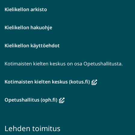
Kielikellon arkisto
Kielikellon hakuohje
Kielikellon käyttöehdot
Kotimaisten kielten keskus on osa Opetushallitusta.
(avautuu
Kotimaisten kielten keskus (kotus.fi)
uuteen
ikkunaan,
(avautuu
Opetushallitus (oph.fi)
siirryt
uuteen
toiseen
ikkunaan,
palveluun)
siirryt
Lehden toimitus
toiseen