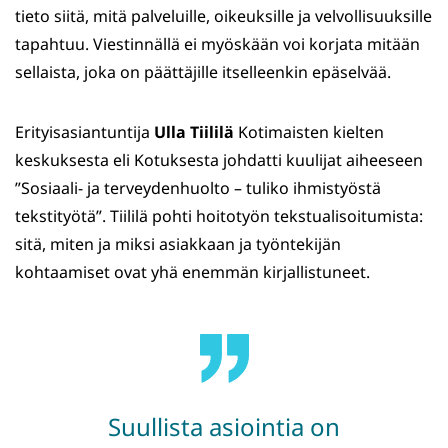
tieto siitä, mitä palveluille, oikeuksille ja velvollisuuksille
tapahtuu. Viestinnällä ei myöskään voi korjata mitään
sellaista, joka on päättäjille itselleenkin epäselvää.
Erityisasiantuntija
Ulla Tiililä
Kotimaisten kielten
keskuksesta eli Kotuksesta johdatti kuulijat aiheeseen
”Sosiaali- ja terveydenhuolto – tuliko ihmistyöstä
tekstityötä”. Tiililä pohti hoitotyön tekstualisoitumista:
sitä, miten ja miksi asiakkaan ja työntekijän
kohtaamiset ovat yhä enemmän kirjallistuneet.
Suullista asiointia on