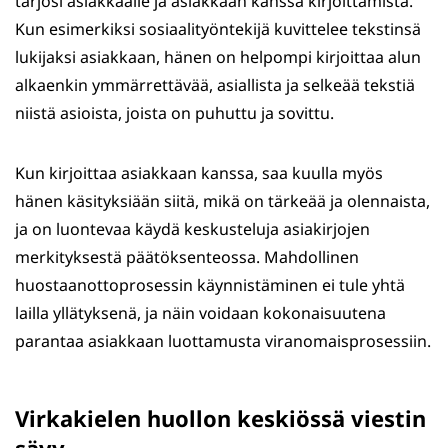
tarjosi asiakkaalle ja asiakkaan kanssa kirjoittamista.
Kun esimerkiksi sosiaalityöntekijä kuvittelee tekstinsä
lukijaksi asiakkaan, hänen on helpompi kirjoittaa alun
alkaenkin ymmärrettävää, asiallista ja selkeää tekstiä
niistä asioista, joista on puhuttu ja sovittu.
Kun kirjoittaa asiakkaan kanssa, saa kuulla myös
hänen käsityksiään siitä, mikä on tärkeää ja olennaista,
ja on luontevaa käydä keskusteluja asiakirjojen
merkityksestä päätöksenteossa. Mahdollinen
huostaanottoprosessin käynnistäminen ei tule yhtä
lailla yllätyksenä, ja näin voidaan kokonaisuutena
parantaa asiakkaan luottamusta viranomaisprosessiin.
Virkakielen huollon keskiössä viestin