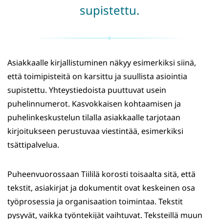
supistettu.
Asiakkaalle kirjallistuminen näkyy esimerkiksi siinä,
että toimipisteitä on karsittu ja suullista asiointia
supistettu. Yhteystiedoista puuttuvat usein
puhelinnumerot. Kasvokkaisen kohtaamisen ja
puhelinkeskustelun tilalla asiakkaalle tarjotaan
kirjoitukseen perustuvaa viestintää, esimerkiksi
tsättipalvelua.
Puheenvuorossaan Tiililä korosti toisaalta sitä, että
tekstit, asiakirjat ja dokumentit ovat keskeinen osa
työprosessia ja organisaation toimintaa. Tekstit
pysyvät, vaikka työntekijät vaihtuvat. Teksteillä muun