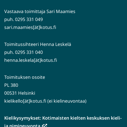
palveluun)
Vastaava toimittaja Sari Maamies
puh. 0295 331 049
sari.maamies[ät]kotus.fi
Toimitussihteeri Henna Leskelä
puh. 0295 331 040
henna.leskela[ät]kotus.fi
Toimituksen osoite
PL 380
00531 Helsinki
kielikello[ät]kotus.fi (ei kielineuvontaa)
Kielikysymykset: Kotimaisten kielten keskuksen kieli-
(avautuu
ja nimineuvonta