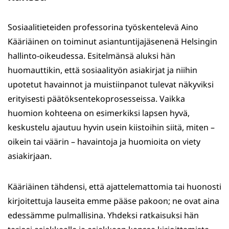
Sosiaalitieteiden professorina työskentelevä Aino
Kääriäinen on toiminut asiantuntijajäsenenä Helsingin
hallinto-oikeudessa. Esitelmänsä aluksi hän
huomauttikin, että sosiaalityön asiakirjat ja niihin
upotetut havainnot ja muistiinpanot tulevat näkyviksi
erityisesti päätöksentekoprosesseissa. Vaikka
huomion kohteena on esimerkiksi lapsen hyvä,
keskustelu ajautuu hyvin usein kiistoihin siitä, miten –
oikein tai väärin – havaintoja ja huomioita on viety
asiakirjaan.
Kääriäinen tähdensi, että ajattelemattomia tai huonosti
kirjoitettuja lauseita emme pääse pakoon; ne ovat aina
edessämme pulmallisina. Yhdeksi ratkaisuksi hän