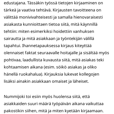
edustajana. Tässäkin työssä tietojen kirjaaminen on
tärkeä ja vaativa tehtävä. Kirjausten tavoitteena on
välittää monivivahteisesti ja samalla hienovaraisesti
asiakasta kunnioittaen tietoa siitä, mitä käynnillä
tehtiin: miten esimerkiksi hoidettiin vanhuksen
sairautta ja mitä asiakkaan ja työntekijän välillä
tapahtui. Ihannetapauksessa kirjaus kiteyttää
olennaiset faktat seuraavalle hoitajalle ja sisältää myös
pohtivaa, laadullista kuvausta siitä, mitä asiakas teki
kohtaamisen aikana (esim. söikö asiakas ja oliko
hänellä ruokahalua). Kirjauksia lukevat kollegojen
lisäksi ainakin asiakkaan omaiset ja läheiset.
Nummijoki toi esiin myös huolensa siitä, että
asiakkaiden suuri määrä työpäivän aikana vaikuttaa
pakostikin siihen, mitä ja miten kyetään kirjaamaan.