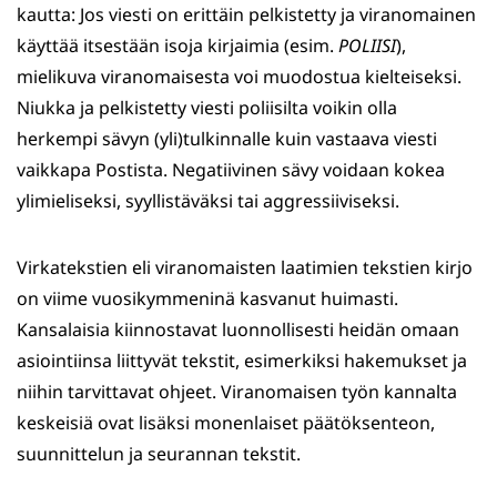
kautta: Jos viesti on erittäin pelkistetty ja viranomainen
käyttää itsestään isoja kirjaimia (esim.
POLIISI
),
mielikuva viranomaisesta voi muodostua kielteiseksi.
Niukka ja pelkistetty viesti poliisilta voikin olla
herkempi sävyn (yli)tulkinnalle kuin vastaava viesti
vaikkapa Postista. Negatiivinen sävy voidaan kokea
ylimieliseksi, syyllistäväksi tai aggressiiviseksi.
Virkatekstien eli viranomaisten laatimien tekstien kirjo
on viime vuosikymmeninä kasvanut huimasti.
Kansalaisia kiinnostavat luonnollisesti heidän omaan
asiointiinsa liittyvät tekstit, esimerkiksi hakemukset ja
niihin tarvittavat ohjeet. Viranomaisen työn kannalta
keskeisiä ovat lisäksi monenlaiset päätöksenteon,
suunnittelun ja seurannan tekstit.