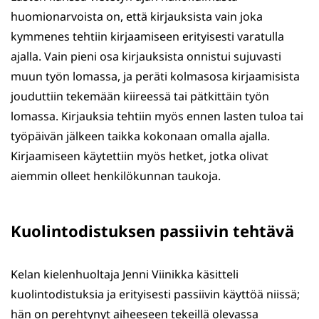
huomionarvoista on, että kirjauksista vain joka
kymmenes tehtiin kirjaamiseen erityisesti varatulla
ajalla. Vain pieni osa kirjauksista onnistui sujuvasti
muun työn lomassa, ja peräti kolmasosa kirjaamisista
jouduttiin tekemään kiireessä tai pätkittäin työn
lomassa. Kirjauksia tehtiin myös ennen lasten tuloa tai
työpäivän jälkeen taikka kokonaan omalla ajalla.
Kirjaamiseen käytettiin myös hetket, jotka olivat
aiemmin olleet henkilökunnan taukoja.
Kuolintodistuksen passiivin tehtävä
Kelan kielenhuoltaja Jenni Viinikka käsitteli
kuolintodistuksia ja erityisesti passiivin käyttöä niissä;
hän on perehtynyt aiheeseen tekeillä olevassa