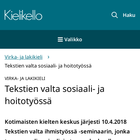
Siirry
sisältöön
Etusivu
Haku
Valikko
Virka- ja lakikieli
Tekstien valta sosiaali- ja hoitotyössä
VIRKA- JA LAKIKIELI
Tekstien valta sosiaali- ja
hoitotyössä
Kotimaisten kielten keskus järjesti 10.4.2018
Tekstien valta ihmistyössä -seminaarin, jonka