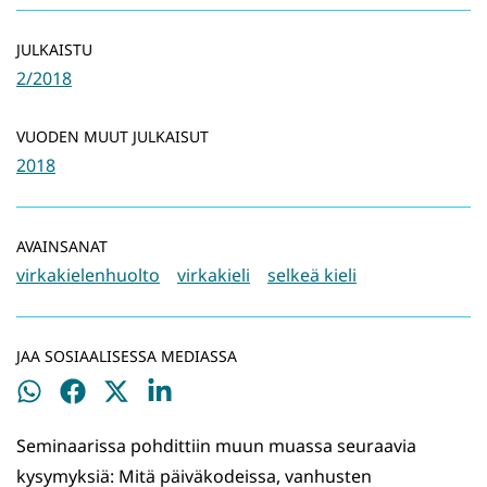
JULKAISTU
2/2018
VUODEN MUUT JULKAISUT
2018
AVAINSANAT
virkakielenhuolto
virkakieli
selkeä kieli
JAA SOSIAALISESSA MEDIASSA
Jaa
Jaa
Jaa
Jaa
WhatsApissa
Facebookissa
Twitterissä
LinkedInissä
Seminaarissa pohdittiin muun muassa seuraavia
kysymyksiä: Mitä päiväkodeissa, vanhusten