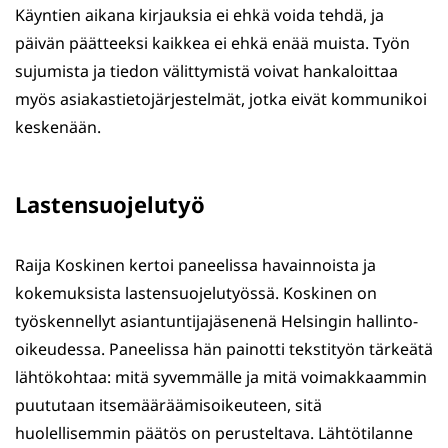
Käyntien aikana kirjauksia ei ehkä voida tehdä, ja
päivän päätteeksi kaikkea ei ehkä enää muista. Työn
sujumista ja tiedon välittymistä voivat hankaloittaa
myös asiakastietojärjestelmät, jotka eivät kommunikoi
keskenään.
Lastensuojelutyö
Raija Koskinen kertoi paneelissa havainnoista ja
kokemuksista lastensuojelutyössä. Koskinen on
työskennellyt asiantuntijajäsenenä Helsingin hallinto-
oikeudessa. Paneelissa hän painotti tekstityön tärkeätä
lähtökohtaa: mitä syvemmälle ja mitä voimakkaammin
puututaan itsemääräämisoikeuteen, sitä
huolellisemmin päätös on perusteltava. Lähtötilanne