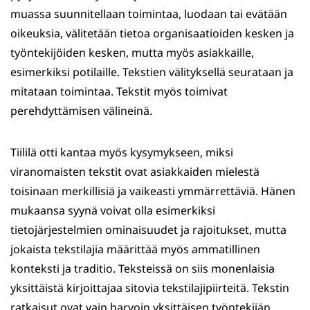
muassa suunnitellaan toimintaa, luodaan tai evätään
oikeuksia, välitetään tietoa organisaatioiden kesken ja
työntekijöiden kesken, mutta myös asiakkaille,
esimerkiksi potilaille. Tekstien välityksellä seurataan ja
mitataan toimintaa. Tekstit myös toimivat
perehdyttämisen välineinä.
Tiililä otti kantaa myös kysymykseen, miksi
viranomaisten tekstit ovat asiakkaiden mielestä
toisinaan merkillisiä ja vaikeasti ymmärrettäviä. Hänen
mukaansa syynä voivat olla esimerkiksi
tietojärjestelmien ominaisuudet ja rajoitukset, mutta
jokaista tekstilajia määrittää myös ammatillinen
konteksti ja traditio. Teksteissä on siis monenlaisia
yksittäistä kirjoittajaa sitovia tekstilajipiirteitä. Tekstin
ratkaisut ovat vain harvoin yksittäisen työntekijän