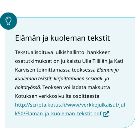
Elämän ja kuoleman tekstit
Tekstualisoituva julkishallinto ‑hankkeen
osatutkimukset on julkaistu Ulla Tiililän ja Kati
Karvisen toimittamassa teoksessa
Elämän ja
kuoleman tekstit: kirjoittaminen sosiaali- ja
hoitotyössä
. Teoksen voi ladata maksutta
Kotuksen verkkosivuilta osoitteesta
http://scripta.kotus.fi/www/verkkojulkaisut/jul
(siirryt
k50/Elaman_ja_kuoleman_tekstit.pdf
.
toiseen
palveluun)