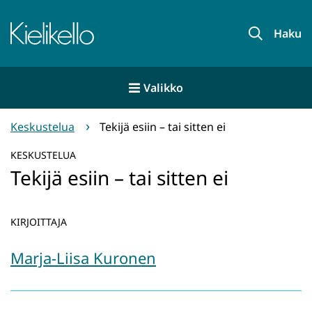
Siirry
sisältöön
Etusivu
Haku
Valikko
Keskustelua
Tekijä esiin – tai sitten ei
KESKUSTELUA
Tekijä esiin – tai sitten ei
KIRJOITTAJA
Marja-Liisa Kuronen