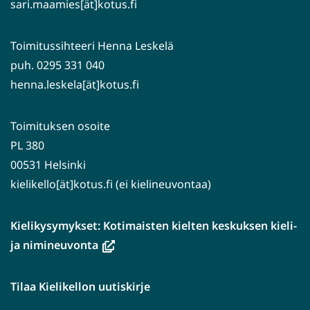
sari.maamies[ät]kotus.fi
Toimitussihteeri Henna Leskelä
puh. 0295 331 040
henna.leskela[ät]kotus.fi
Toimituksen osoite
PL 380
00531 Helsinki
kielikello[ät]kotus.fi (ei kielineuvontaa)
Kielikysymykset: Kotimaisten kielten keskuksen kieli-
(avautuu
ja nimineuvonta
uuteen
ikkunaan,
Tilaa Kielikellon uutiskirje
siirryt