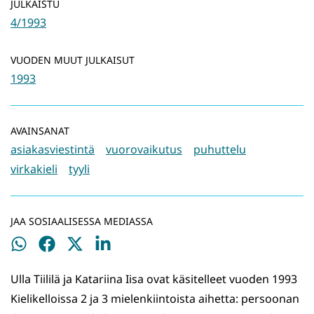
JULKAISTU
4/1993
VUODEN MUUT JULKAISUT
1993
AVAINSANAT
asiakasviestintä
vuorovaikutus
puhuttelu
virkakieli
tyyli
JAA SOSIAALISESSA MEDIASSA
Jaa
Jaa
Jaa
Jaa
WhatsApissa
Facebookissa
Twitterissä
LinkedInissä
Ulla Tiililä ja Katariina Iisa ovat käsitelleet vuoden 1993
Kielikelloissa 2 ja 3 mielenkiintoista aihetta: persoonan