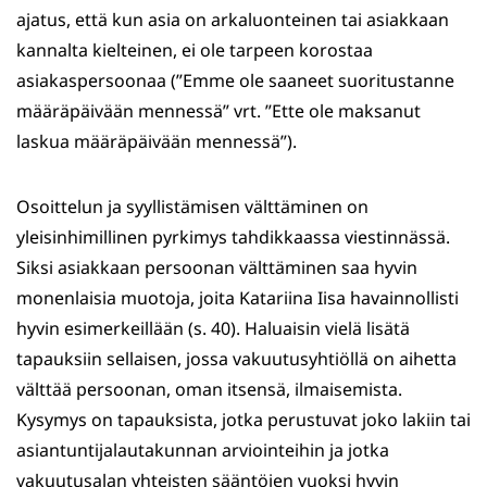
ajatus, että kun asia on arkaluonteinen tai asiakkaan
kannalta kielteinen, ei ole tarpeen korostaa
asiakaspersoonaa (”Emme ole saaneet suoritustanne
määräpäivään mennessä” vrt. ”Ette ole maksanut
laskua määräpäivään mennessä”).
Osoittelun ja syyllistämisen välttäminen on
yleisinhimillinen pyrkimys tahdikkaassa viestinnässä.
Siksi asiakkaan persoonan välttäminen saa hyvin
monenlaisia muotoja, joita Katariina Iisa havainnollisti
hyvin esimerkeillään (s. 40). Haluaisin vielä lisätä
tapauksiin sellaisen, jossa vakuutusyhtiöllä on aihetta
välttää persoonan, oman itsensä, ilmaisemista.
Kysymys on tapauksista, jotka perustuvat joko lakiin tai
asiantuntijalautakunnan arviointeihin ja jotka
vakuutusalan yhteisten sääntöjen vuoksi hyvin