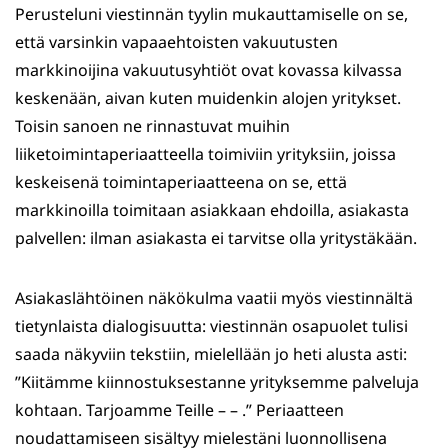
Perusteluni viestinnän tyylin mukauttamiselle on se,
että varsinkin vapaaehtoisten vakuutusten
markkinoijina vakuutusyhtiöt ovat kovassa kilvassa
keskenään, aivan kuten muidenkin alojen yritykset.
Toisin sanoen ne rinnastuvat muihin
liiketoimintaperiaatteella toimiviin yrityksiin, joissa
keskeisenä toimintaperiaatteena on se, että
markkinoilla toimitaan asiakkaan ehdoilla, asiakasta
palvellen: ilman asiakasta ei tarvitse olla yritystäkään.
Asiakaslähtöinen näkökulma vaatii myös viestinnältä
tietynlaista dialogisuutta: viestinnän osapuolet tulisi
saada näkyviin tekstiin, mielellään jo heti alusta asti:
”Kiitämme kiinnostuksestanne yrityksemme palveluja
kohtaan. Tarjoamme Teille – – .” Periaatteen
noudattamiseen sisältyy mielestäni luonnollisena