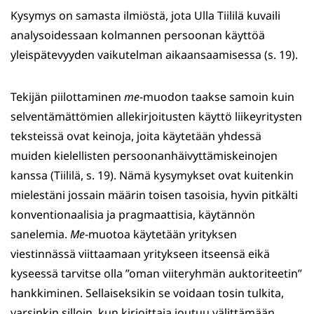
Kysymys on samasta ilmiöstä, jota Ulla Tiililä kuvaili
analysoidessaan kolmannen persoonan käyttöä
yleispätevyyden vaikutelman aikaansaamisessa (s. 19).
Tekijän piilottaminen
me
-muodon taakse samoin kuin
selventämättömien allekirjoitusten käyttö liikeyritysten
teksteissä ovat keinoja, joita käytetään yhdessä
muiden kielellisten persoonanhäivyttämiskeinojen
kanssa (Tiililä, s. 19). Nämä kysymykset ovat kuitenkin
mielestäni jossain määrin toisen tasoisia, hyvin pitkälti
konventionaalisia ja pragmaattisia, käytännön
sanelemia.
Me
-muotoa käytetään yrityksen
viestinnässä viittaamaan yritykseen itseensä eikä
kyseessä tarvitse olla ”oman viiteryhmän auktoriteetin”
hankkiminen. Sellaiseksikin se voidaan tosin tulkita,
varsinkin silloin, kun kirjoittaja joutuu välittämään