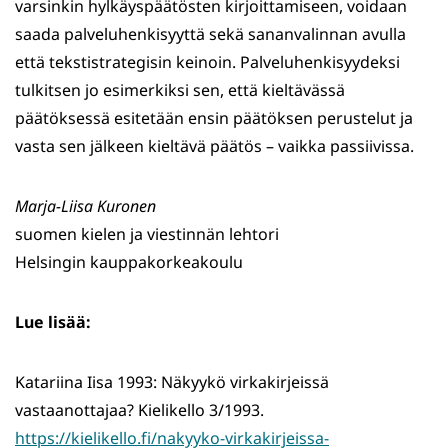
varsinkin hylkäyspäätösten kirjoittamiseen, voidaan
saada palveluhenkisyyttä sekä sananvalinnan avulla
että tekstistrategisin keinoin. Palveluhenkisyydeksi
tulkitsen jo esimerkiksi sen, että kieltävässä
päätöksessä esitetään ensin päätöksen perustelut ja
vasta sen jälkeen kieltävä päätös – vaikka passiivissa.
Marja-Liisa Kuronen
suomen kielen ja viestinnän lehtori
Helsingin kauppakorkeakoulu
Lue lisää:
Katariina Iisa 1993: Näkyykö virkakirjeissä
vastaanottajaa? Kielikello 3/1993.
https://kielikello.fi/nakyyko-virkakirjeissa-