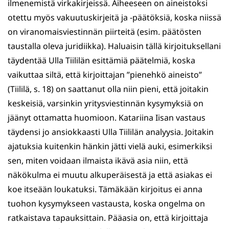
ilmenemistä virkakirjeissä. Aiheeseen on aineistoksi
otettu myös vakuutuskirjeitä ja -päätöksiä, koska niissä
on viranomaisviestinnän piirteitä (esim. päätösten
taustalla oleva juridiikka). Haluaisin tällä kirjoituksellani
täydentää Ulla Tiililän esittämiä päätelmiä, koska
vaikuttaa siltä, että kirjoittajan ”pienehkö aineisto”
(Tiililä, s. 18) on saattanut olla niin pieni, että joitakin
keskeisiä, varsinkin yritysviestinnän kysymyksiä on
jäänyt ottamatta huomioon. Katariina Iisan vastaus
täydensi jo ansiokkaasti Ulla Tiililän analyysia. Joitakin
ajatuksia kuitenkin hänkin jätti vielä auki, esimerkiksi
sen, miten voidaan ilmaista ikävä asia niin, että
näkökulma ei muutu alkuperäisestä ja että asiakas ei
koe itseään loukatuksi. Tämäkään kirjoitus ei anna
tuohon kysymykseen vastausta, koska ongelma on
ratkaistava tapauksittain. Pääasia on, että kirjoittaja