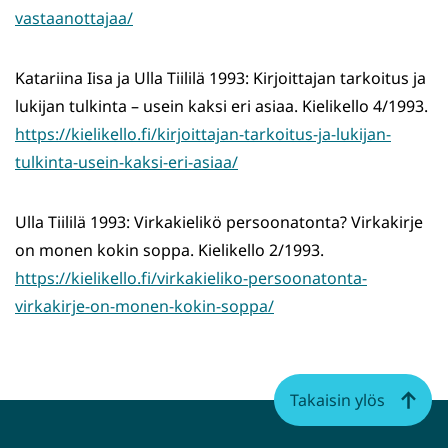
vastaanottajaa/
Katariina Iisa ja Ulla Tiililä 1993: Kirjoittajan tarkoitus ja
lukijan tulkinta – usein kaksi eri asiaa. Kielikello 4/1993.
https://kielikello.fi/kirjoittajan-tarkoitus-ja-lukijan-
tulkinta-usein-kaksi-eri-asiaa/
Ulla Tiililä 1993: Virkakielikö persoonatonta? Virkakirje
on monen kokin soppa. Kielikello 2/1993.
https://kielikello.fi/virkakieliko-persoonatonta-
virkakirje-on-monen-kokin-soppa/
Takaisin ylös