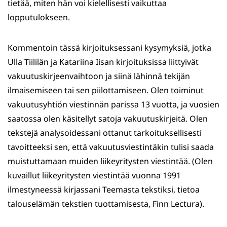
tietää, miten hän voi kielellisesti vaikuttaa
lopputulokseen.
Kommentoin tässä kirjoituksessani kysymyksiä, jotka
Ulla Tiililän ja Katariina Iisan kirjoituksissa liittyivät
vakuutuskirjeenvaihtoon ja siinä lähinnä tekijän
ilmaisemiseen tai sen piilottamiseen. Olen toiminut
vakuutusyhtiön viestinnän parissa 13 vuotta, ja vuosien
saatossa olen käsitellyt satoja vakuutuskirjeitä. Olen
tekstejä analysoidessani ottanut tarkoituksellisesti
tavoitteeksi sen, että vakuutusviestintäkin tulisi saada
muistuttamaan muiden liikeyritysten viestintää. (Olen
kuvaillut liikeyritysten viestintää vuonna 1991
ilmestyneessä kirjassani Teemasta tekstiksi, tietoa
talouselämän tekstien tuottamisesta, Finn Lectura).