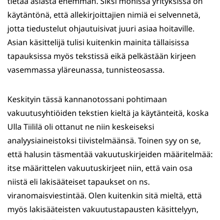
tietää asiasta enemmän. Siksi monissa yrityksissä on
käytäntönä, että allekirjoittajien nimiä ei selvennetä,
jotta tiedustelut ohjautuisivat juuri asiaa hoitaville.
Asian käsittelijä tulisi kuitenkin mainita tällaisissa
tapauksissa myös tekstissä eikä pelkästään kirjeen
vasemmassa yläreunassa, tunnisteosassa.
Keskityin tässä kannanotossani pohtimaan
vakuutusyhtiöiden tekstien kieltä ja käytänteitä, koska
Ulla Tiililä oli ottanut ne niin keskeiseksi
analyysiaineistoksi tiivistelmäänsä. Toinen syy on se,
että halusin täsmentää vakuutuskirjeiden määritelmää:
itse määrittelen vakuutuskirjeet niin, että vain osa
niistä eli lakisääteiset tapaukset on ns.
viranomaisviestintää. Olen kuitenkin sitä mieltä, että
myös lakisääteisten vakuutustapausten käsittelyyn,