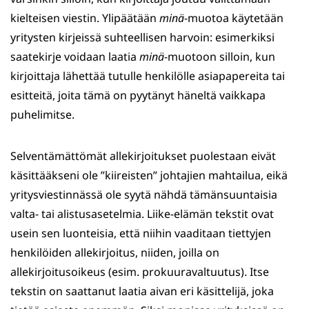
kielteisen viestin. Ylipäätään
minä
-muotoa käytetään
yritysten kirjeissä suhteellisen harvoin: esimerkiksi
saatekirje voidaan laatia
minä
-muotoon silloin, kun
kirjoittaja lähettää tutulle henkilölle asiapapereita tai
esitteitä, joita tämä on pyytänyt häneltä vaikkapa
puhelimitse.
Selventämättömät allekirjoitukset puolestaan eivät
käsittääkseni ole ”kiireisten” johtajien mahtailua, eikä
yritysviestinnässä ole syytä nähdä tämänsuuntaisia
valta- tai alistusasetelmia. Liike-elämän tekstit ovat
usein sen luonteisia, että niihin vaaditaan tiettyjen
henkilöiden allekirjoitus, niiden, joilla on
allekirjoitusoikeus (esim. prokuuravaltuutus). Itse
tekstin on saattanut laatia aivan eri käsittelijä, joka