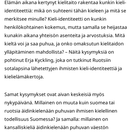
Elämän aikana kertynyt kielitaito rakentaa kunkin kieli-
identiteettiä: mikä on suhteeni tähän kieleen ja mitä se
merkitsee minulle? Kieli-identiteetti on kunkin
henkilökohtainen kokemus, mutta samalla se heijastaa
kunakin aikana yhteisön asenteita ja arvostuksia. Mitä
kieltä voi ja saa puhua, ja onko omaksutun kielitaidon
ylläpitäminen mahdollista? – Näitä kysymyksiä on
pohtinut Erja Kyckling, joka on tutkinut Ruotsiin
sotalapsina lähetettyjen ihmisten kieli-identiteettiä ja
kielielämäkertoja.
Samat kysymykset ovat aivan keskeisiä myös
nykypäivänä. Millainen on muuta kuin suomea tai
ruotsia äidinkielenään puhuvan ihmisen kielellinen
todellisuus Suomessa? Ja samalla: millainen on
kansalliskieliä äidinkielenään puhuvan väestön