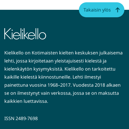
to
Takaisin ylös
pa
Kielikello on Kotimaisten kielten keskuksen julkaisema
lehti, jossa kirjoitetaan yleistajuisesti kielestä ja
kielenkäytön kysymyksistä. Kielikello on tarkoitettu
kaikille kielestä kiinnostuneille. Lehti ilmestyi
painettuna vuosina 1968–2017. Vuodesta 2018 alkaen
se on ilmestynyt vain verkossa, jossa se on maksutta
kaikkien luettavissa.
ISSN 2489-7698