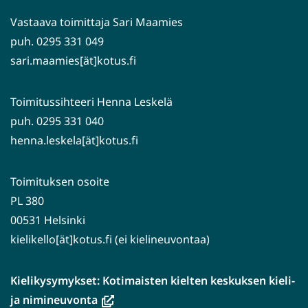
palveluun)
Vastaava toimittaja Sari Maamies
puh. 0295 331 049
sari.maamies[ät]kotus.fi
Toimitussihteeri Henna Leskelä
puh. 0295 331 040
henna.leskela[ät]kotus.fi
Toimituksen osoite
PL 380
00531 Helsinki
kielikello[ät]kotus.fi (ei kielineuvontaa)
Kielikysymykset: Kotimaisten kielten keskuksen kieli-
(avautuu
ja nimineuvonta