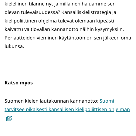
kielellinen tilanne nyt ja millainen haluamme sen
olevan tulevaisuudessa? Kansalliskielistrategia ja
kielipoliittinen ohjelma tulevat olemaan kipeästi
kaivattu valtiovallan kannanotto näihin kysymyksiin.
Periaatteiden vieminen käytäntöön on sen jälkeen oma
lukunsa.
Katso myös
Suomen kielen lautakunnan kannanotto:
Suomi
(a
tarvitsee pikaisesti kansallisen kielipoliittisen ohjelman
uu
ik
sii