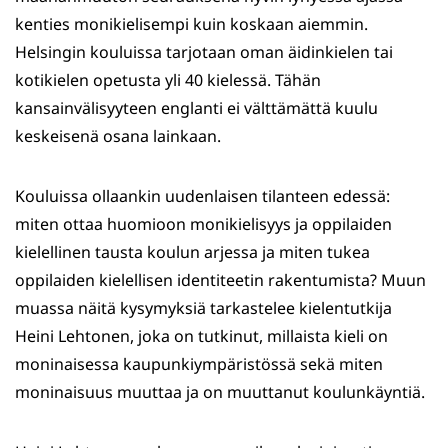
kenties monikielisempi kuin koskaan aiemmin.
Helsingin kouluissa tarjotaan oman äidinkielen tai
kotikielen opetusta yli 40 kielessä. Tähän
kansainvälisyyteen englanti ei välttämättä kuulu
keskeisenä osana lainkaan.
Kouluissa ollaankin uudenlaisen tilanteen edessä:
miten ottaa huomioon monikielisyys ja oppilaiden
kielellinen tausta koulun arjessa ja miten tukea
oppilaiden kielellisen identiteetin rakentumista? Muun
muassa näitä kysymyksiä tarkastelee kielentutkija
Heini Lehtonen, joka on tutkinut, millaista kieli on
moninaisessa kaupunkiympäristössä sekä miten
moninaisuus muuttaa ja on muuttanut koulunkäyntiä.