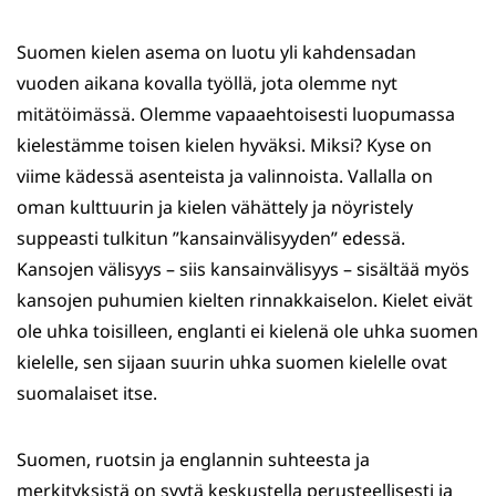
Suomen kielen asema on luotu yli kahdensadan
vuoden aikana kovalla työllä, jota olemme nyt
mitätöimässä. Olemme vapaaehtoisesti luopumassa
kielestämme toisen kielen hyväksi. Miksi? Kyse on
viime kädessä asenteista ja valinnoista. Vallalla on
oman kulttuurin ja kielen vähättely ja nöyristely
suppeasti tulkitun ”kansainvälisyyden” edessä.
Kansojen välisyys – siis kansainvälisyys – sisältää myös
kansojen puhumien kielten rinnakkaiselon. Kielet eivät
ole uhka toisilleen, englanti ei kielenä ole uhka suomen
kielelle, sen sijaan suurin uhka suomen kielelle ovat
suomalaiset itse.
Suomen, ruotsin ja englannin suhteesta ja
merkityksistä on syytä keskustella perusteellisesti ja