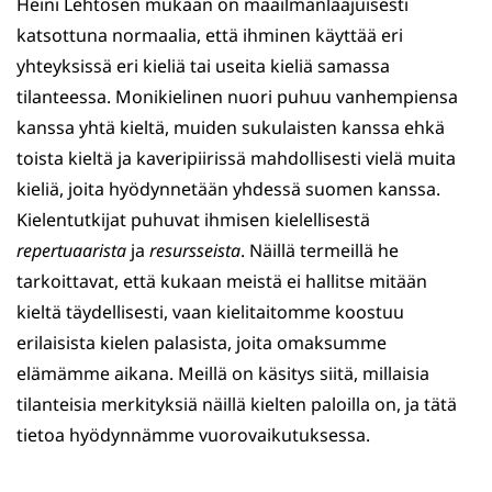
Heini Lehtosen mukaan on maailmanlaajuisesti
katsottuna normaalia, että ihminen käyttää eri
yhteyksissä eri kieliä tai useita kieliä samassa
tilanteessa. Monikielinen nuori puhuu vanhempiensa
kanssa yhtä kieltä, muiden sukulaisten kanssa ehkä
toista kieltä ja kaveripiirissä mahdollisesti vielä muita
kieliä, joita hyödynnetään yhdessä suomen kanssa.
Kielentutkijat puhuvat ihmisen kielellisestä
repertuaarista
ja
resursseista
. Näillä termeillä he
tarkoittavat, että kukaan meistä ei hallitse mitään
kieltä täydellisesti, vaan kielitaitomme koostuu
erilaisista kielen palasista, joita omaksumme
elämämme aikana. Meillä on käsitys siitä, millaisia
tilanteisia merkityksiä näillä kielten paloilla on, ja tätä
tietoa hyödynnämme vuorovaikutuksessa.