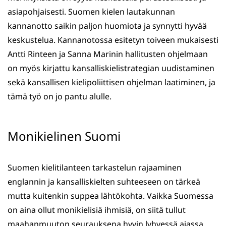
asiapohjaisesti. Suomen kielen lautakunnan
kannanotto saikin paljon huomiota ja synnytti hyvää
keskustelua. Kannanotossa esitetyn toiveen mukaisesti
Antti Rinteen ja Sanna Marinin hallitusten ohjelmaan
on myös kirjattu kansalliskielistrategian uudistaminen
sekä kansallisen kielipoliittisen ohjelman laatiminen, ja
tämä työ on jo pantu alulle.
Monikielinen Suomi
Suomen kielitilanteen tarkastelun rajaaminen
englannin ja kansalliskielten suhteeseen on tärkeä
mutta kuitenkin suppea lähtökohta. Vaikka Suomessa
on aina ollut monikielisiä ihmisiä, on siitä tullut
maahanmuuton seurauksena hyvin lyhyessä ajassa