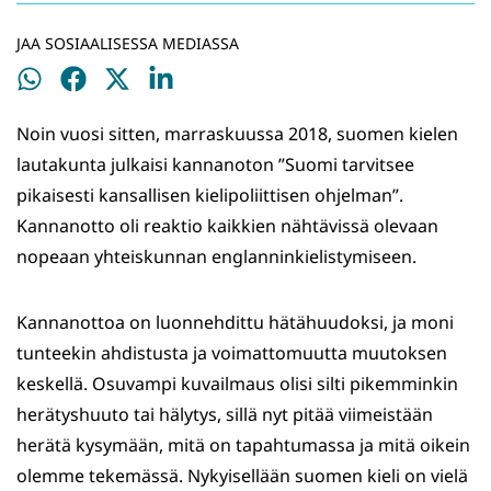
JAA SOSIAALISESSA MEDIASSA
Jaa
Jaa
Jaa
Jaa
WhatsApissa
Facebookissa
Twitterissä
LinkedInissä
Noin vuosi sitten, marraskuussa 2018, suomen kielen
lautakunta julkaisi kannanoton ”Suomi tarvitsee
pikaisesti kansallisen kielipoliittisen ohjelman”.
Kannanotto oli reaktio kaikkien nähtävissä olevaan
nopeaan yhteiskunnan englanninkielistymiseen.
Kannanottoa on luonnehdittu hätähuudoksi, ja moni
tunteekin ahdistusta ja voimattomuutta muutoksen
keskellä. Osuvampi kuvailmaus olisi silti pikemminkin
herätyshuuto tai hälytys, sillä nyt pitää viimeistään
herätä kysymään, mitä on tapahtumassa ja mitä oikein
olemme tekemässä. Nykyisellään suomen kieli on vielä