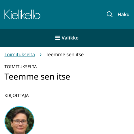
Siirry
sisältöön
Etusivu
Haku
Valikko
Toimitukselta
Teemme sen itse
TOIMITUKSELTA
Teemme sen itse
KIRJOITTAJA