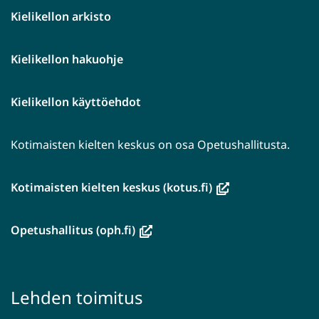
Kielikellon arkisto
Kielikellon hakuohje
Kielikellon käyttöehdot
Kotimaisten kielten keskus on osa Opetushallitusta.
(avautuu
Kotimaisten kielten keskus (kotus.fi)
uuteen
ikkunaan,
(avautuu
Opetushallitus (oph.fi)
siirryt
uuteen
toiseen
ikkunaan,
palveluun)
siirryt
Lehden toimitus
toiseen