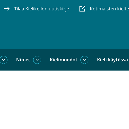
Tilaa Kielikellon uutiskirje
Kotimaisten kielt
Nimet
Kielimuodot
Kieli käytössä
us
Sanat
Nimet
Kielimuodot
alasivut
alasivut
alasivut