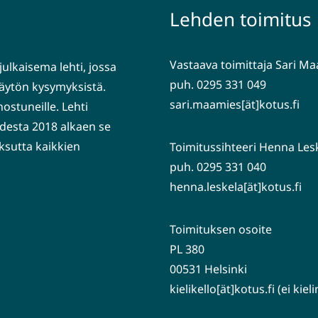
Lehden toimitus
Vastaava toimittaja Sari M
julkaisema lehti, jossa
puh. 0295 331 049
nkäytön kysymyksistä.
sari.maamies[ät]kotus.fi
nostuneille. Lehti
desta 2018 alkaen se
ksutta kaikkien
Toimitussihteeri Henna Les
puh. 0295 331 040
henna.leskela[ät]kotus.fi
Toimituksen osoite
PL 380
00531 Helsinki
kielikello[ät]kotus.fi (ei kie