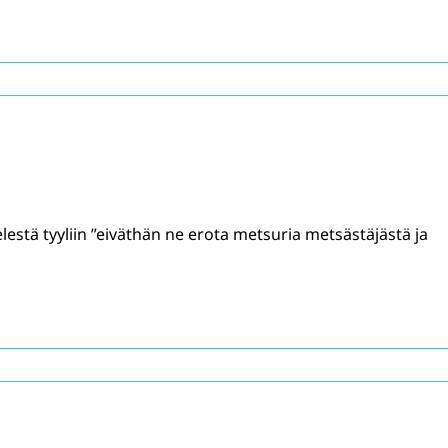
lestä tyyliin ”eiväthän ne erota metsuria metsästäjästä ja