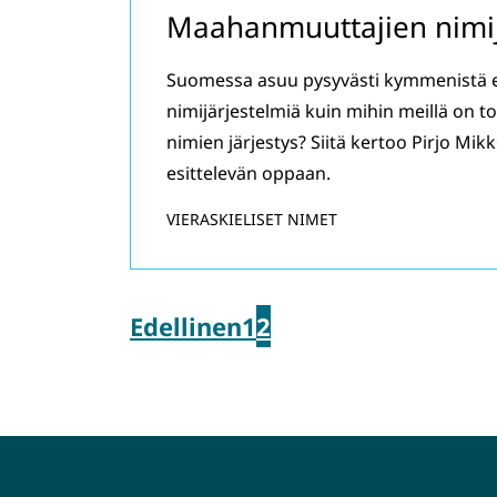
Maahanmuuttajien nimij
Suomessa asuu pysyvästi kymmenistä eri
nimijärjestelmiä kuin mihin meillä on to
nimien järjestys? Siitä kertoo Pirjo Mi
esittelevän oppaan.
VIERASKIELISET NIMET
Edellinen
1
2