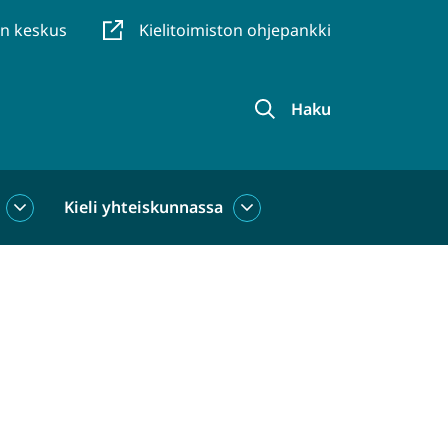
en keskus
Kielitoimiston ohjepankki
Haku
Kieli yhteiskunnassa
Kieli
Kieli
käytössä
yhteiskunnassa
alasivut
alasivut