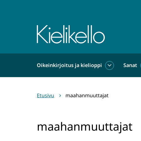
Siirry
sisältöön
Etusivu
Oikeinkirjoitus ja kielioppi
Sanat
Oikeinkirjoit
ja
kielioppi
alasivut
Etusivu
maahanmuuttajat
maahanmuuttajat