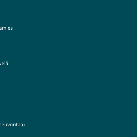
aamies
kelä
lineuvontaa)