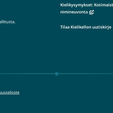
Kielikysymykset: Kotimaiste
(avautuu
nimineuvonta
uuteen
litusta.
ikkunaan,
Tilaa Kielikellon uutiskirje
siirryt
tuu
toiseen
n
palveluun)
aan,
en
luun)
uusseloste