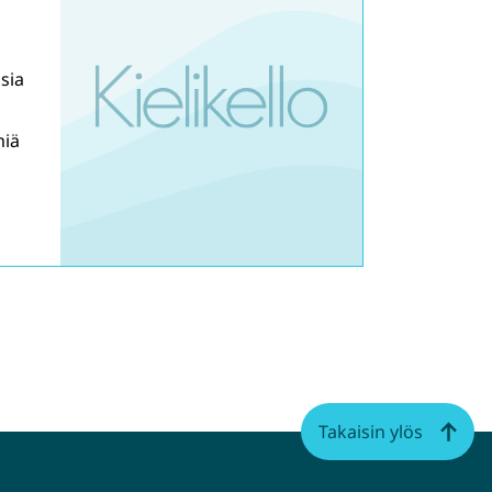
sia
miä
Takaisin ylös