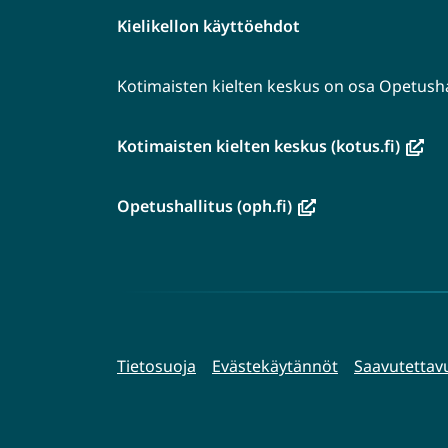
Kielikellon käyttöehdot
Kotimaisten kielten keskus on osa Opetushal
(avau
Kotimaisten kielten keskus (kotus.fi)
uutee
ikkun
(avautuu
Opetushallitus (oph.fi)
siirryt
uuteen
toise
ikkunaan,
palve
siirryt
toiseen
palveluun)
Tietosuoja
Evästekäytännöt
Saavutettav