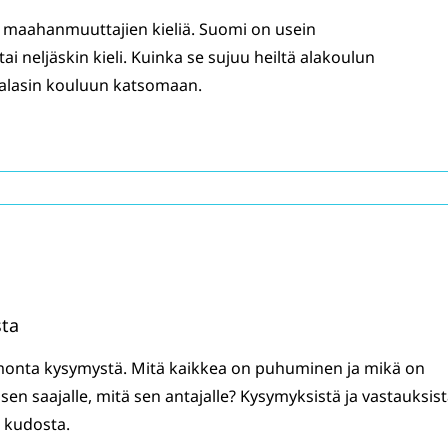
maahanmuuttajien kieliä. Suomi on usein
 neljäskin kieli. Kuinka se sujuu heiltä alakoulun
Palasin kouluun katsomaan.
sta
monta kysymystä. Mitä kaikkea on puhuminen ja mikä on
n saajalle, mitä sen antajalle? Kysymyksistä ja vastauksis
n kudosta.