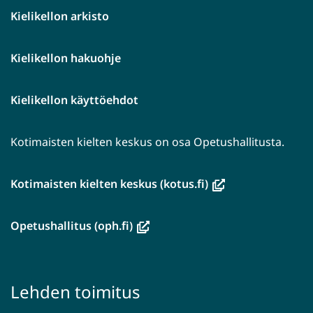
Kielikellon arkisto
Kielikellon hakuohje
Kielikellon käyttöehdot
Kotimaisten kielten keskus on osa Opetushallitusta.
(avautuu
Kotimaisten kielten keskus (kotus.fi)
uuteen
ikkunaan,
(avautuu
Opetushallitus (oph.fi)
siirryt
uuteen
toiseen
ikkunaan,
palveluun)
siirryt
Lehden toimitus
toiseen