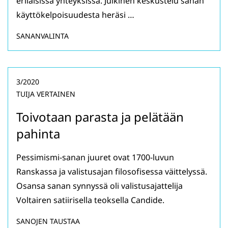
erilaisissa yhteyksissä. Julkinen keskustelu sanan
käyttökelpoisuudesta heräsi …
SANANVALINTA
3/2020
TUIJA VERTAINEN
Toivotaan parasta ja pelätään
pahinta
Pessimismi-sanan juuret ovat 1700-luvun
Ranskassa ja valistusajan filosofisessa väittelyssä.
Osansa sanan synnyssä oli valistusajattelija
Voltairen satiirisella teoksella Candide.
SANOJEN TAUSTAA