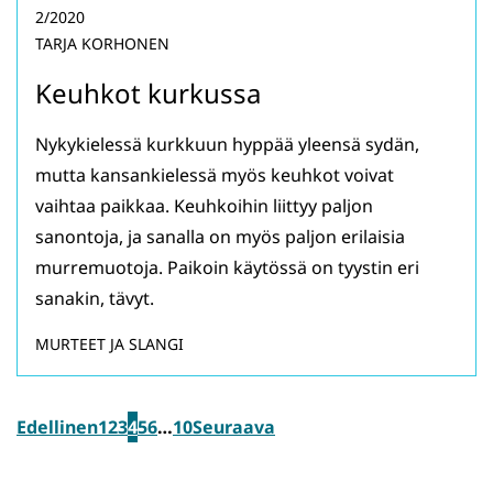
2/2020
TARJA KORHONEN
Keuhkot kurkussa
Nykykielessä kurkkuun hyppää yleensä sydän,
mutta kansankielessä myös keuhkot voivat
vaihtaa paikkaa. Keuhkoihin liittyy paljon
sanontoja, ja sanalla on myös paljon erilaisia
murremuotoja. Paikoin käytössä on tyystin eri
sanakin, tävyt.
MURTEET JA SLANGI
Edellinen
1
2
3
4
5
6
…
10
Seuraava