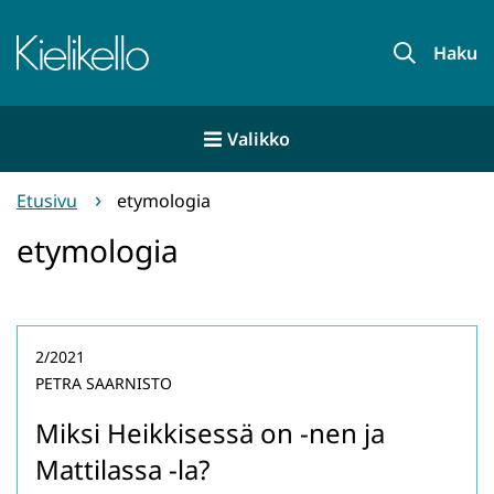
Siirry
sisältöön
Etusivu
Haku
Valikko
Etusivu
etymologia
etymologia
2/2021
PETRA SAARNISTO
Miksi Heikkisessä on -nen ja
Mattilassa -la?