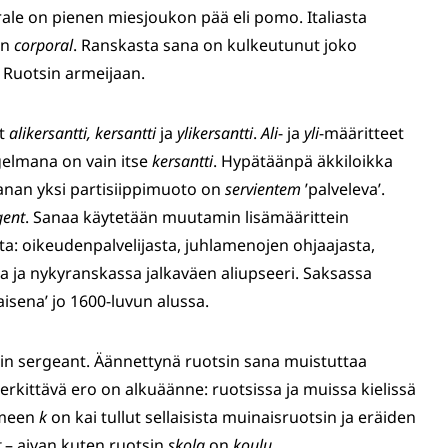
ale on pienen miesjoukon pää eli pomo. Italiasta
on
corporal
. Ranskasta sana on kulkeutunut joko
a Ruotsin armeijaan.
ot
alikersantti, kersantti
ja
ylikersantti
.
Ali
- ja
yli
-määritteet
gelmana on vain itse
kersantti
. Hypätäänpä äkkiloikka
-sanan yksi partisiippimuoto on
servientem
’palveleva’.
gent
. Sanaa käytetään muutamin lisämäärittein
ta: oikeudenpalvelijasta, juhlamenojen ohjaajasta,
ja ja nykyranskassa jalkaväen aliupseeri. Saksassa
isena’ jo 1600-luvun alussa.
in sergeant. Äännettynä ruotsin sana muistuttaa
rkittävä ero on alkuäänne: ruotsissa ja muissa kielissä
omeen
k
on kai tullut sellaisista muinaisruotsin ja eräiden
t
– aivan kuten ruotsin
skola
on
koulu
.