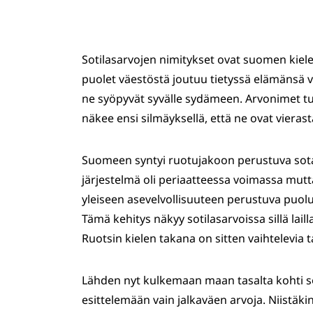
Sotilasarvojen nimitykset ovat suomen kie
puolet väestöstä joutuu tietyssä elämänsä vai
ne syöpyvät syvälle sydämeen. Arvonimet tun
näkee ensi silmäyksellä, että ne ovat vierast
Suomeen syntyi ruotujakoon perustuva sota
järjestelmä oli periaatteessa voimassa mut
yleiseen asevelvollisuuteen perustuva puolu
Tämä kehitys näkyy sotilasarvoissa sillä lailla
Ruotsin kielen takana on sitten vaihtelevia t
Lähden nyt kulkemaan maan tasalta kohti so
esittelemään vain jalkaväen arvoja. Niistäkin 