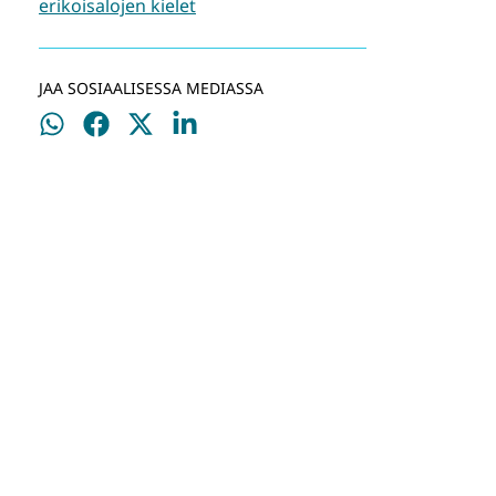
erikoisalojen kielet
JAA SOSIAALISESSA MEDIASSA
Jaa
Jaa
Jaa
Jaa
WhatsApissa
Facebookissa
Twitterissä
LinkedInissä