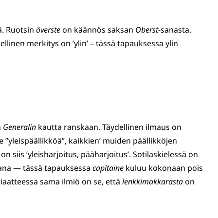
. Ruotsin
överste
on käännös saksan
Oberst
-sanasta.
llinen merkitys on ’ylin’ – tässä tapauksessa ylin
n
Generalin
kautta ranskaan. Täydellinen ilmaus on
 ”yleispäällikköä”, kaikkien’ muiden päällikköjen
on siis ’yleisharjoitus, pääharjoitus’. Sotilaskielessä on
äsana — tässä tapauksessa
capitaine
kuluu kokonaan pois
riaatteessa sama ilmiö on se, että
lenkkimakkarasta
on