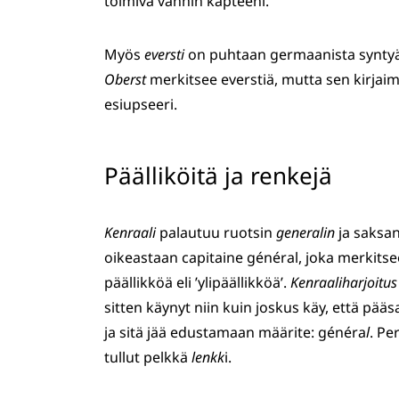
toimiva vanhin kapteeni.
Myös
eversti
on puhtaan germaanista syntyä
Oberst
merkitsee everstiä, mutta sen kirjaime
esiupseeri.
Päälliköitä ja renkejä
Kenraali
palautuu ruotsin
generalin
ja saksa
oikeastaan capitaine général, joka merkitsee
päällikköä eli ’ylipäällikköä’.
Kenraaliharjoitus
sitten käynyt niin kuin joskus käy, että pä
ja sitä jää edustamaan määrite: généra
l
. Pe
tullut pelkkä
lenkk
i.