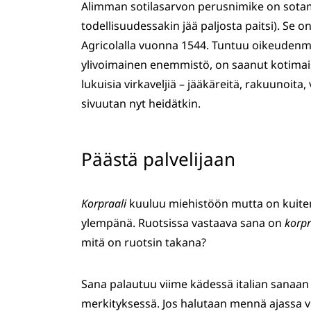
Alimman sotilasarvon perusnimike on sotam
todellisuudessakin jää paljosta paitsi). Se on
Agricolalla vuonna 1544. Tuntuu oikeudenmuk
ylivoimainen enemmistö, on saanut kotimai
lukuisia virkaveljiä – jääkäreitä, rakuunoita,
sivuutan nyt heidätkin.
Päästä palvelijaan
Korpraali
kuuluu miehistöön mutta on kuiten
ylempänä. Ruotsissa vastaava sana on
korpr
mitä on ruotsin takana?
Sana palautuu viime kädessä italian sanaa
merkityksessä. Jos halutaan mennä ajassa v