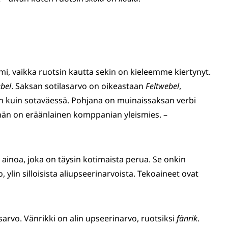
mi, vaikka ruotsin kautta sekin on kieleemme kiertynyt.
bel
. Saksan sotilasarvo on oikeastaan
Feltwebel
,
kin kuin sotaväessä. Pohjana on muinaissaksan verbi
ihän on eräänlainen komppanian yleismies. –
 ainoa, joka on täysin kotimaista perua. Se onkin
, ylin silloisista aliupseerinarvoista. Tekoaineet ovat
arvo. Vänrikki on alin upseerinarvo, ruotsiksi
fänrik
.