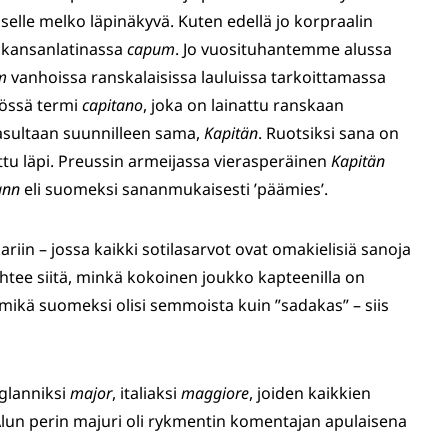
selle melko läpinäkyvä. Kuten edellä jo korpraalin
, kansanlatinassa
capum
. Jo vuosituhantemme alussa
m
vanhoissa ranskalaisissa lauluissa tarkoittamassa
ytössä termi
capitano
, joka on lainattu ranskaan
asultaan suunnilleen sama,
Kapitän
. Ruotsiksi sana on
ljettu läpi. Preussin armeijassa vierasperäinen
Kapitän
ann
eli suomeksi sananmukaisesti ’päämies’.
in – jossa kaikki sotilasarvot ovat omakielisiä sanoja
ähtee siitä, minkä kokoinen joukko kapteenilla on
 mikä suomeksi olisi semmoista kuin ”sadakas” – siis
nglanniksi
major
, italiaksi
maggiore
, joiden kaikkien
Alun perin majuri oli rykmentin komentajan apulaisena