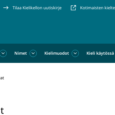
Tilaa Kielikellon uutiskirje
Kotimaisten kielt
Nimet
Kielimuodot
Kieli käytössä
us
Sanat
Nimet
Kielimuodot
alasivut
alasivut
alasivut
vat
t