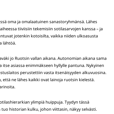
lessä oma ja omalaatuinen sanastoryhmänsä. Lähes
heessa tiiviisiin tekemisiin sotilasarvojen kanssa – ja
tuvat jotenkin kotoisilta, vaikka niiden ulkoasusta
a lähtöä.
väki jo Ruotsin vallan aikana. Autonomian aikana sama
ta itse asiassa enimmäkseen hyllylle pantuna. Nykyinen
stuslaitos perustettiin vasta itsenäisyyden alkuvuosina.
, että ne lähes kaikki ovat lainoja ruotsin kielestä.
arinoita.
tilashierarkian ylimpiä huippuja. Tyydyn tässä
tuo historian kulku, johon viittasin, näkyy selvästi.