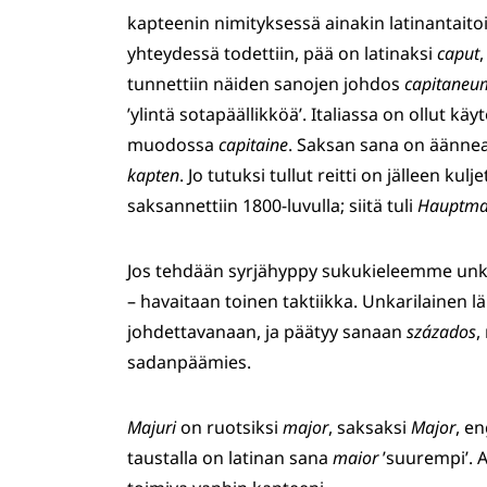
kapteenin nimityksessä ainakin latinantaitoi
yhteydessä todettiin, pää on latinaksi
caput
tunnettiin näiden sanojen johdos
capitaneu
’ylintä sotapäällikköä’. Italiassa on ollut kä
muodossa
capitaine
. Saksan sana on äänne
kapten
. Jo tutuksi tullut reitti on jälleen ku
saksannettiin 1800-luvulla; siitä tuli
Hauptm
Jos tehdään syrjähyppy sukukieleemme unkari
– havaitaan toinen taktiikka. Unkarilainen l
johdettavanaan, ja päätyy sanaan
százados
,
sadanpäämies.
Majuri
on ruotsiksi
major
, saksaksi
Major
, e
taustalla on latinan sana
maior
’suurempi’. 