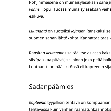
Pohjimmaisena on muinaisyläsaksan sana
f
Fahne
’lippu’. Tuossa muinaisyläsaksan vai
esikuva.
Luutnantti
on ruotsiksi
löjtnant
. Ranskaksi s
suomen sanan lähtökohta. Kannattaa taas ku
Ranskan
lieutenant
sisältää itse asiassa kaks
siis ’paikkaa pitävä’, sellainen joka pitää ha
Luutnantti on päällikkönsä eli kapteenin sij
Sadanpäämies
Kapteenin
tyypillisin tehtävä on komppanian
tehtävässä kuin vanhan raamatunkäännöks