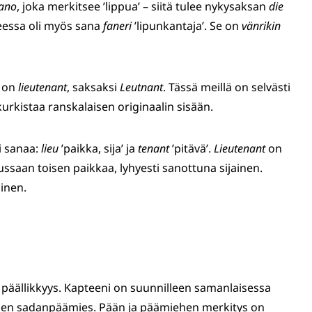
ano
, joka merkitsee ’lippua’ – siitä tulee nykysaksan
die
heessa oli myös sana
faneri
’lipunkantaja’. Se on
vänrikin
e on
lieutenant
, saksaksi
Leutnant
. Tässä meillä on selvästi
rkistaa ranskalaisen originaalin sisään.
i sanaa:
lieu
’paikka, sija’ ja
tenant
’pitävä’.
Lieutenant
on
llussaan toisen paikkaa, lyhyesti sanottuna sijainen.
ainen.
 päällikkyys. Kapteeni on suunnilleen samanlaisessa
en sadanpäämies. Pään ja päämiehen merkitys on