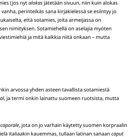
ies (jos nyt
alokas
jätetään sivuun, niin kuin alokas
 vanha, perinteikäs sana kirjakielessä se esiintyy jo
aiselta, että sotamies, joita armeijassa on
sen nimityksen. Sotamiehellä on aselajia myöten
 viestimiehiä ja mitä kaikkia niitä onkaan – mutta
kin arvossa yhden asteen tavallista sotamiestä
al
, ja termi onkin lainattu suomeen ruotsista, mutta
n
caporale
, jota on jo varhain käytetty suomen korpraalin
ielä italiaakin kauemmas, tullaan latinan sanaan
caput