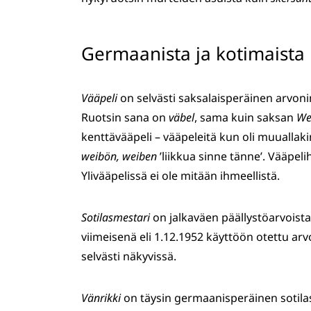
Germaanista ja kotimaista
Vääpeli
on selvästi saksalaisperäinen arvoni
Ruotsin sana on
väbel
, sama kuin saksan
We
kenttävääpeli – vääpeleitä kun oli muualla
weibön, weiben
’liikkua sinne tänne’. Vääpel
Ylivääpelissä ei ole mitään ihmeellistä.
Sotilasmestari
on jalkaväen päällystöarvoista
viimeisenä eli 1.12.1952 käyttöön otettu arvo
selvästi näkyvissä.
Vänrikki
on täysin germaanisperäinen sotilas