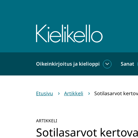
Siirry
sisältöön
Etusivu
Oikeinkirjoitus ja kielioppi
Sanat
Oikeinkirjoit
ja
kielioppi
alasivut
Etusivu
Artikkeli
Sotilasarvot kerto
ARTIKKELI
Sotilasarvot kertova