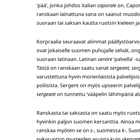
’pää’, jonka johdos italian
caporale
on. Capor
ranskaan lainattuna sana on saanut muod
suoraan tai saksan kautta ruotsin kieleen j
Korpraalia seuraavat alimmat päällystöarv
ovat jokaiselle suomen puhujalle selvät, on
suoraan latinaan. Latinan
servire
’palvella’ 
Tästä on ranskaan saatu sanat
sergeant, ser
varustettuna hyvin monenlaisista palvelijois
poliisista. Sergent on myös upseerin palveli
sergeant
on tunnettu ’vääpelin lähimpänä ala
Ranskasta tai saksasta on saatu myös ruots
hyvinkin paljon suomen kersanttia. Ainoa me
ranskaa myöten se on
s
-, suomessa
k
-. Su
nykyruotsin murteiden asuista kuin
skersan