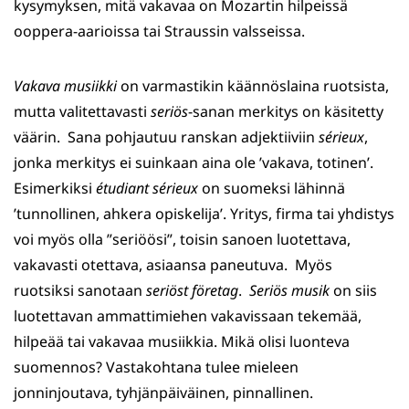
kysymyksen, mitä vakavaa on Mozartin hilpeissä
ooppera-aarioissa tai Straussin valsseissa.
Vakava musiikki
on varmastikin käännöslaina ruotsista,
mutta valitettavasti
seriös
-sanan merkitys on käsitetty
väärin. Sana pohjautuu ranskan adjektiiviin
sérieux
,
jonka merkitys ei suinkaan aina ole ’vakava, totinen’.
Esimerkiksi
étudiant sérieux
on suomeksi lähinnä
’tunnollinen, ahkera opiskelija’. Yritys, firma tai yhdistys
voi myös olla ”seriöösi”, toisin sanoen luotettava,
vakavasti otettava, asiaansa paneutuva. Myös
ruotsiksi sanotaan
seriöst
företag
.
Seriös musik
on siis
luotettavan ammattimiehen vakavissaan tekemää,
hilpeää tai vakavaa musiikkia. Mikä olisi luonteva
suomennos? Vastakohtana tulee mieleen
jonninjoutava, tyhjänpäiväinen, pinnallinen.