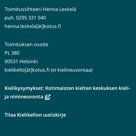
Toimitussihteeri Henna Leskelä
puh. 0295 331 040
henna.leskela[ät]kotus.fi
Toimituksen osoite
PL 380
00531 Helsinki
kielikello[ät]kotus.fi (ei kielineuvontaa)
Kielikysymykset: Kotimaisten kielten keskuksen kieli-
(avautuu
ja nimineuvonta
uuteen
ikkunaan,
Tilaa Kielikellon uutiskirje
siirryt
toiseen