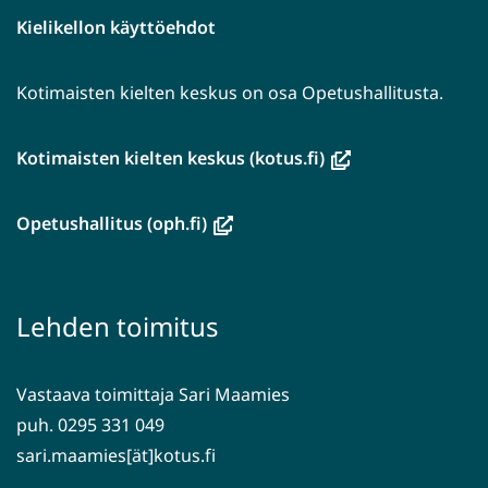
Kielikellon käyttöehdot
Kotimaisten kielten keskus on osa Opetushallitusta.
(avautuu
Kotimaisten kielten keskus (kotus.fi)
uuteen
ikkunaan,
(avautuu
Opetushallitus (oph.fi)
siirryt
uuteen
toiseen
ikkunaan,
palveluun)
siirryt
Lehden toimitus
toiseen
palveluun)
Vastaava toimittaja Sari Maamies
puh. 0295 331 049
sari.maamies[ät]kotus.fi