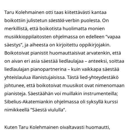
Taru Kolehmainen otti taas kiitettävästi kantaa
boikottiin julistetun
säestää
-verbin puolesta. On
merkillistä, että boikotista huolimatta monien
musiikkioppilaitosten ohjelmassa on edelleen ”vapaa
säestys”, ja aiheesta on kirjoitettu oppikirjojakin.
Boikotoivat pianistit huomauttaisivat arvatenkin, että
on aivan eri asia säestää liedlaulajaa – anteeksi, soittaa
liedlaulajan pianopartnerina – kuin vaikkapa säestää
yhteislaulua illanistujaisissa. Tästä lied-yhteydestäkö
johtunee, että boikotoivat muusikot ovat nimenomaan
pianisteja. Säestäähän voi muillakin instrumenteilla;
Sibelius-Akatemiankin ohjelmassa oli syksyllä kurssi
nimikkeellä ”Säestä viululla”.
Kuten Taru Kolehmainen oivaltavasti huomautti,