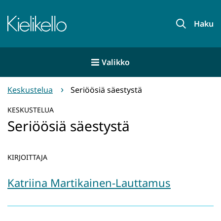
Siirry
sisältöön
Etusivu
Haku
Valikko
Keskustelua
Seriöösiä säestystä
KESKUSTELUA
Seriöösiä säestystä
KIRJOITTAJA
Katriina Martikainen-Lauttamus