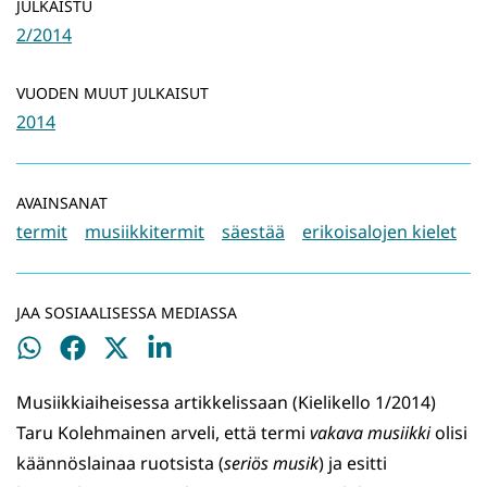
JULKAISTU
2/2014
VUODEN MUUT JULKAISUT
2014
AVAINSANAT
termit
musiikkitermit
säestää
erikoisalojen kielet
JAA SOSIAALISESSA MEDIASSA
Jaa
Jaa
Jaa
Jaa
WhatsApissa
Facebookissa
Twitterissä
LinkedInissä
Musiikkiaiheisessa artikkelissaan (Kielikello 1/2014)
Taru Kolehmainen arveli, että termi
vakava musiikki
olisi
käännöslainaa ruotsista (
seriös musik
) ja esitti