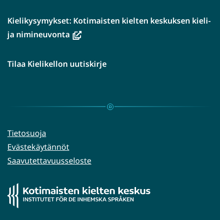
Kielikysymykset: Kotimaisten kielten keskuksen kieli-
(avautuu
ja nimineuvonta
uuteen
ikkunaan,
Tilaa Kielikellon uutiskirje
siirryt
toiseen
palveluun)
Tietosuoja
Evästekäytännöt
Saavutettavuusseloste