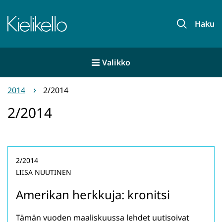
Siirry
sisältöön
Etusivu
Haku
Valikko
2014
2/2014
2/2014
2/2014
LIISA NUUTINEN
Amerikan herkkuja: kronitsi
Tämän vuoden maaliskuussa lehdet uutisoivat