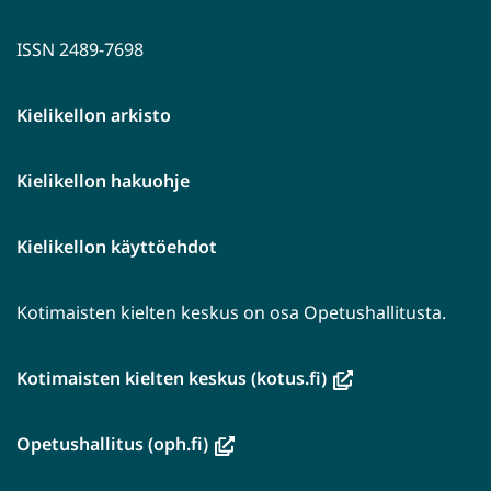
ISSN 2489-7698
Kielikellon arkisto
Kielikellon hakuohje
Kielikellon käyttöehdot
Kotimaisten kielten keskus on osa Opetushallitusta.
(avautuu
Kotimaisten kielten keskus (kotus.fi)
uuteen
ikkunaan,
(avautuu
Opetushallitus (oph.fi)
siirryt
uuteen