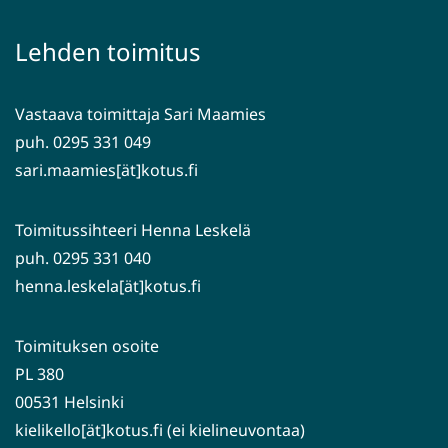
toiseen
ikkunaan,
palveluun)
siirryt
Lehden toimitus
toiseen
palveluun)
Vastaava toimittaja Sari Maamies
puh. 0295 331 049
sari.maamies[ät]kotus.fi
Toimitussihteeri Henna Leskelä
puh. 0295 331 040
henna.leskela[ät]kotus.fi
Toimituksen osoite
PL 380
00531 Helsinki
kielikello[ät]kotus.fi (ei kielineuvontaa)