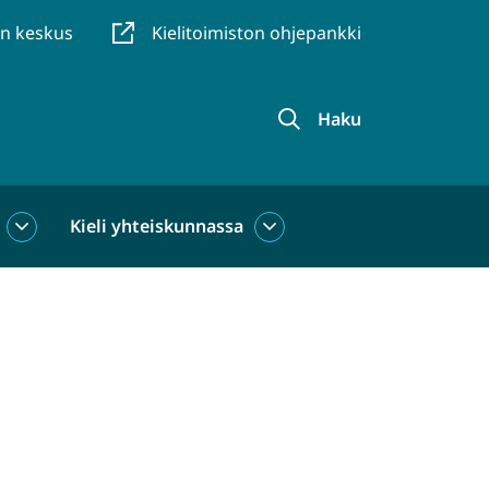
en keskus
Kielitoimiston ohjepankki
Haku
Kieli yhteiskunnassa
Kieli
Kieli
käytössä
yhteiskunnassa
alasivut
alasivut