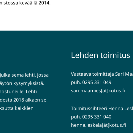
oimistossa keväällä 2014.
Lehden toimitus
Vastaava toimittaja Sari M
julkaisema lehti, jossa
puh. 0295 331 049
nkäytön kysymyksistä.
sari.maamies[ät]kotus.fi
nostuneille. Lehti
desta 2018 alkaen se
ksutta kaikkien
Toimitussihteeri Henna Les
puh. 0295 331 040
henna.leskela[ät]kotus.fi