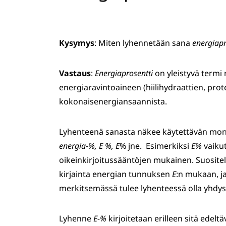
Kysymys
: Miten lyhennetään sana
energiapr
Vastaus
:
Energiaprosentti
on yleistyvä termi r
energiaravintoaineen (hiilihydraattien, prot
kokonaisenergiansaannista.
Lyhenteenä sanasta näkee käytettävän mon
energia-%, E %, E
% jne. Esimerkiksi
E%
vaikut
oikeinkirjoitussääntöjen mukainen. Suosit
kirjainta energian tunnuksen
E
:n mukaan, ja
merkitsemässä tulee lyhenteessä olla yhdy
Lyhenne
E-%
kirjoitetaan erilleen sitä edel