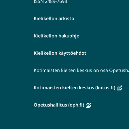
ISSN 2489-7698
Kielikellon arkisto
Kielikellon hakuohje
Kielikellon käyttöehdot
Kotimaisten kielten keskus on osa Opetushal
(avau
Kotimaisten kielten keskus (kotus.fi)
uutee
ikkun
(avautuu
Opetushallitus (oph.fi)
siirryt
uuteen
toise
ikkunaan,
palve
siirryt