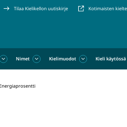
Tilaa Kielikellon uutiskirje
Kotimaisten kielt
Nimet
Kielimuodot
Kieli käytössä
us
Sanat
Nimet
Kielimuodot
alasivut
alasivut
alasivut
Energiaprosentti