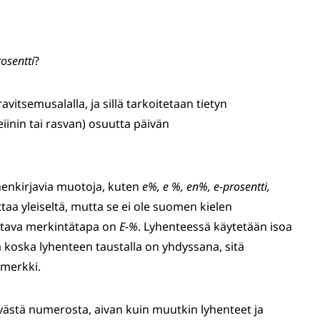
osentti
?
avitsemusalalla, ja sillä tarkoitetaan tietyn
eiinin tai rasvan) osuutta päivän
enkirjavia muotoja, kuten
e%, e %, en%, e-prosentti,
taa yleiseltä, mutta se ei ole suomen kielen
eltava merkintätapa on
E-%
. Lyhenteessä käytetään isoa
 koska lyhenteen taustalla on yhdyssana, sitä
smerkki.
tävästä numerosta, aivan kuin muutkin lyhenteet ja