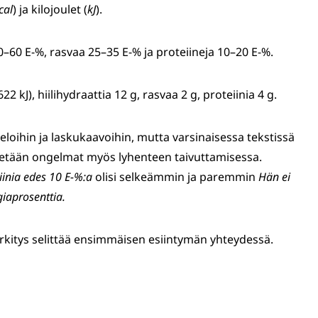
cal
) ja kilojoulet (
kJ
).
0–60 E-%, rasvaa 25–35 E-% ja proteiineja 10–20 E-%.
2 kJ), hiilihydraattia 12 g, rasvaa 2 g, proteiinia 4 g.
teloihin ja laskukaavoihin, mutta varsinaisessa tekstissä
vältetään ongelmat myös lyhenteen taivuttamisessa.
iinia edes 10 E-%:a
olisi selkeämmin ja paremmin
Hän ei
iaprosenttia.
rkitys selittää ensimmäisen esiintymän yhteydessä.