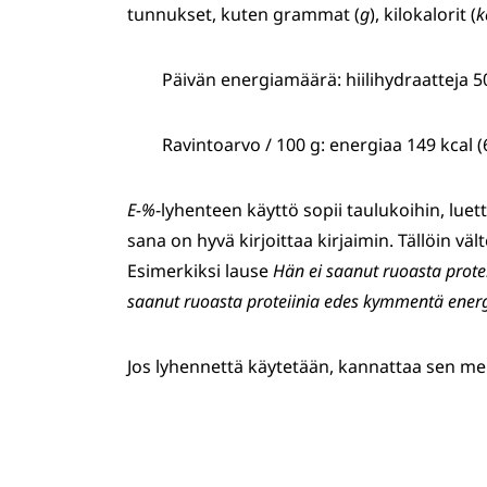
tunnukset, kuten grammat (
g
), kilokalorit (
k
Päivän energiamäärä: hiilihydraatteja 5
Ravintoarvo / 100 g: energiaa 149 kcal (62
E-%
-lyhenteen käyttö sopii taulukoihin, luet
sana on hyvä kirjoittaa kirjaimin. Tällöin 
Esimerkiksi lause
Hän ei saanut ruoasta prote
saanut ruoasta proteiinia edes kymmentä energ
Jos lyhennettä käytetään, kannattaa sen me