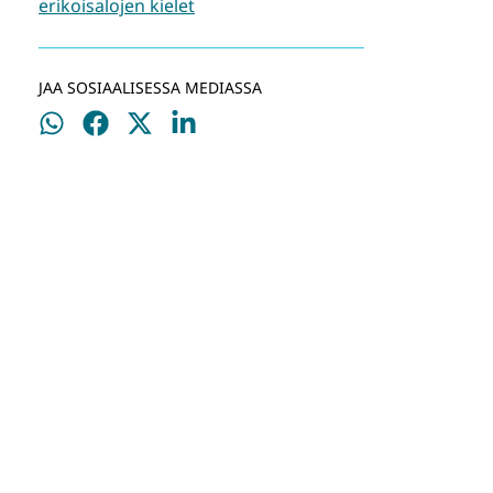
erikoisalojen kielet
JAA SOSIAALISESSA MEDIASSA
Jaa
Jaa
Jaa
Jaa
WhatsApissa
Facebookissa
Twitterissä
LinkedInissä