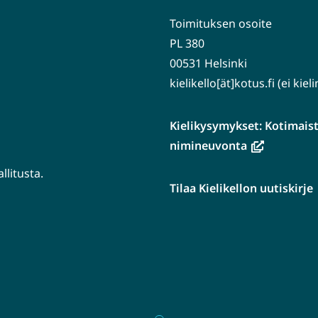
Toimituksen osoite
PL 380
00531 Helsinki
kielikello[ät]kotus.fi (ei kie
Kielikysymykset: Kotimaiste
(avautuu
nimineuvonta
uuteen
litusta.
ikkunaan,
Tilaa Kielikellon uutiskirje
siirryt
tuu
toiseen
n
palveluun)
aan,
en
luun)