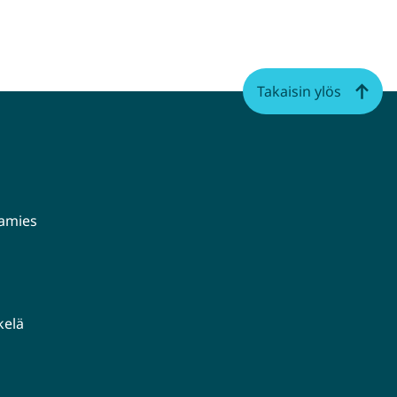
Takaisin ylös
aamies
kelä