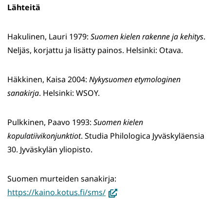
Lähteitä
Hakulinen, Lauri 1979:
Suomen kielen rakenne ja kehitys
.
Neljäs, korjattu ja lisätty painos. Helsinki: Otava.
Häkkinen, Kaisa 2004:
Nykysuomen etymologinen
sanakirja
. Helsinki: WSOY.
Pulkkinen, Paavo 1993:
Suomen kielen
kopulatiivikonjunktiot
. Studia Philologica Jyväskyläensia
30. Jyväskylän yliopisto.
Suomen murteiden sanakirja:
(avautuu
https://kaino.kotus.fi/sms/
uuteen