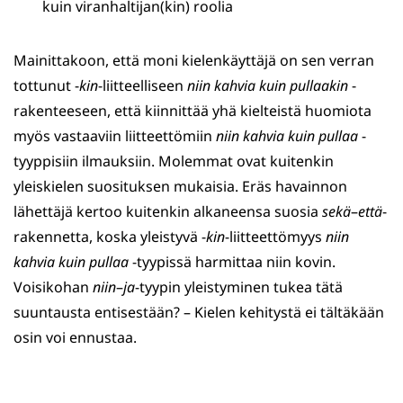
kuin viranhaltijan(kin) roolia
Mainittakoon, että moni kielenkäyttäjä on sen verran
tottunut -
kin
-liitteelliseen
niin kahvia kuin pullaakin
-
rakenteeseen, että kiinnittää yhä kielteistä huomiota
myös vastaaviin liitteettömiin
niin kahvia kuin pullaa
-
tyyppisiin ilmauksiin. Molemmat ovat kuitenkin
yleiskielen suosituksen mukaisia. Eräs havainnon
lähettäjä kertoo kuitenkin alkaneensa suosia
sekä
–
että
-
rakennetta, koska yleistyvä -
kin
-liitteettömyys
niin
kahvia kuin pullaa
-tyypissä harmittaa niin kovin.
Voisikohan
niin
–
ja
-tyypin yleistyminen tukea tätä
suuntausta entisestään? – Kielen kehitystä ei tältäkään
osin voi ennustaa.