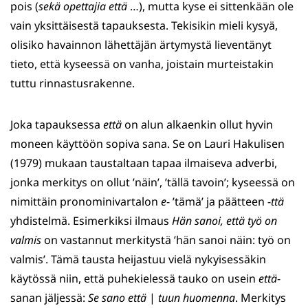
pois (
sekä opettajia että
…), mutta kyse ei sittenkään ole
vain yksittäisestä tapauksesta. Tekisikin mieli kysyä,
olisiko havainnon lähettäjän ärtymystä lieventänyt
tieto, että kyseessä on vanha, joistain murteistakin
tuttu rinnastusrakenne.
Joka tapauksessa
että
on alun alkaenkin ollut hyvin
moneen käyttöön sopiva sana. Se on Lauri Hakulisen
(1979) mukaan taustaltaan tapaa ilmaiseva adverbi,
jonka merkitys on ollut ’näin’, ’tällä tavoin’; kyseessä on
nimittäin pronominivartalon
e
- ’tämä’ ja päätteen -
ttä
yhdistelmä. Esimerkiksi ilmaus
Hän sanoi, että työ on
valmis
on vastannut merkitystä ’hän sanoi näin: työ on
valmis’. Tämä tausta heijastuu vielä nykyisessäkin
käytössä niin, että puhekielessä tauko on usein
että
-
sanan jäljessä:
Se sano että
|
tuun huomenna
. Merkitys