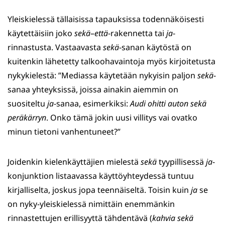
Yleiskielessä tällaisissa tapauksissa todennäköisesti
käytettäisiin joko
sekä
–
että
-rakennetta tai
ja
-
rinnastusta. Vastaavasta
sekä
-sanan käytöstä on
kuitenkin lähetetty talkoohavaintoja myös kirjoitetusta
nykykielestä: ”Mediassa käytetään nykyisin paljon
sekä
-
sanaa yhteyksissä, joissa ainakin aiemmin on
suositeltu
ja
-sanaa, esimerkiksi:
Audi ohitti auton sekä
peräkärryn
. Onko tämä jokin uusi villitys vai ovatko
minun tietoni vanhentuneet?”
Joidenkin kielenkäyttäjien mielestä
sekä
tyypillisessä
ja
-
konjunktion listaavassa käyttöyhteydessä tuntuu
kirjalliselta, joskus jopa teennäiseltä. Toisin kuin
ja
se
on nyky-yleiskielessä nimittäin enemmänkin
rinnastettujen erillisyyttä tähdentävä (
kahvia sekä