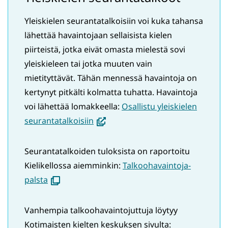
Yleiskielen seurantatalkoisiin voi kuka tahansa
lähettää havaintojaan sellaisista kielen
piirteistä, jotka eivät omasta mielestä sovi
yleiskieleen tai jotka muuten vain
mietityttävät. Tähän mennessä havaintoja on
kertynyt pitkälti kolmatta tuhatta. Havaintoja
voi lähettää lomakkeella:
Osallistu yleiskielen
(avautuu
seurantatalkoisiin
uuteen
ikkunaan,
Seurantatalkoiden tuloksista on raportoitu
siirryt
Kielikellossa aiemminkin:
Talkoohavaintoja-
toiseen
(avautuu
palsta
palveluun)
uuteen
ikkunaan)
Vanhempia talkoohavaintojuttuja löytyy
Kotimaisten kielten keskuksen sivulta: ​​​​​​​