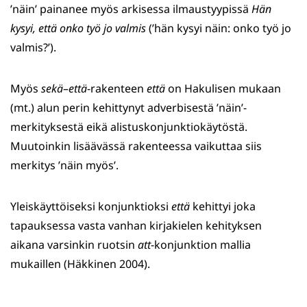
’näin’ painanee myös arkisessa ilmaustyypissä
Hän
kysyi, että onko työ jo valmis
(’hän kysyi näin: onko työ jo
valmis?’).
Myös
sekä
–
että
-rakenteen
että
on Hakulisen mukaan
(mt.) alun perin kehittynyt adverbisestä ’näin’-
merkityksestä eikä alistuskonjunktiokäytöstä.
Muutoinkin lisäävässä rakenteessa vaikuttaa siis
merkitys ’näin myös’.
Yleiskäyttöiseksi konjunktioksi
että
kehittyi joka
tapauksessa vasta vanhan kirjakielen kehityksen
aikana varsinkin ruotsin
att
-konjunktion mallia
mukaillen (Häkkinen 2004).