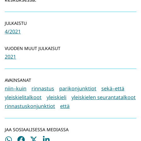
JULKAISTU
4/2021
VUODEN MUUT JULKAISUT
2021
AVAINSANAT
niin–kuin
rinnastus
parikonjunktiot
sekä–että
yleiskielitalkoot
yleiskieli
yleiskielen seurantatalkoot
rinnastuskonjunktiot
että
JAA SOSIAALISESSA MEDIASSA
Jaa
Jaa
Jaa
Jaa