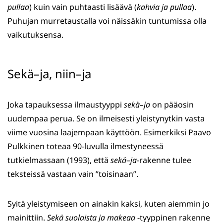
pullaa
) kuin vain puhtaasti lisäävä (
kahvia ja pullaa
).
Puhujan murretaustalla voi näissäkin tuntumissa olla
vaikutuksensa.
Sekä–ja, niin–ja
Joka tapauksessa ilmaustyyppi
sekä–ja
on pääosin
uudempaa perua. Se on ilmeisesti yleistynytkin vasta
viime vuosina laajempaan käyttöön. Esimerkiksi Paavo
Pulkkinen toteaa 90-luvulla ilmestyneessä
tutkielmassaan (1993), että
sekä
–
ja
-rakenne tulee
teksteissä vastaan vain ”toisinaan”.
Syitä yleistymiseen on ainakin kaksi, kuten aiemmin jo
mainittiin.
Sekä suolaista ja makeaa
-tyyppinen rakenne