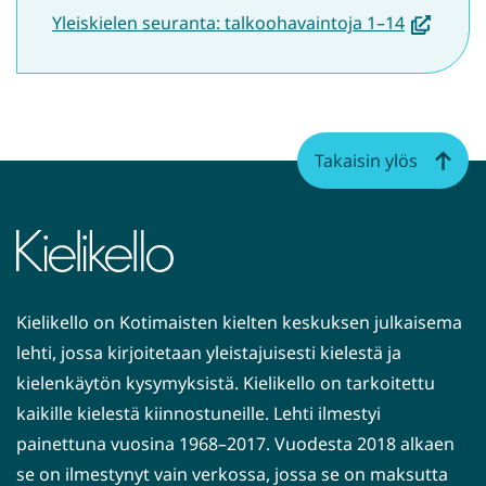
(avautuu
Yleiskielen seuranta: talkoohavaintoja 1–14
uuteen
ikkunaan,
siirryt
toiseen
Takaisin ylös
palveluun
Kielikello on Kotimaisten kielten keskuksen julkaisema
lehti, jossa kirjoitetaan yleistajuisesti kielestä ja
kielenkäytön kysymyksistä. Kielikello on tarkoitettu
kaikille kielestä kiinnostuneille. Lehti ilmestyi
painettuna vuosina 1968–2017. Vuodesta 2018 alkaen
se on ilmestynyt vain verkossa, jossa se on maksutta