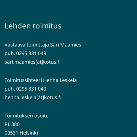
siirryt
uuteen
toiseen
ikkunaan,
palveluun)
siirryt
Lehden toimitus
toiseen
palveluun)
Vastaava toimittaja Sari Maamies
puh. 0295 331 049
sari.maamies[ät]kotus.fi
Toimitussihteeri Henna Leskelä
puh. 0295 331 040
henna.leskela[ät]kotus.fi
Toimituksen osoite
PL 380
00531 Helsinki