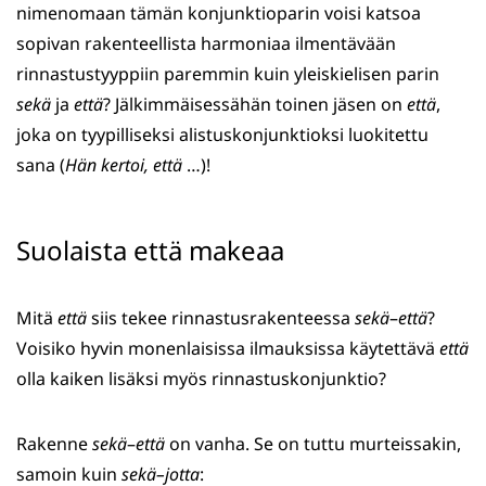
nimenomaan tämän konjunktioparin voisi katsoa
sopivan rakenteellista harmoniaa ilmentävään
rinnastustyyppiin paremmin kuin yleiskielisen parin
sekä
ja
että
? Jälkimmäisessähän toinen jäsen on
että
,
joka on tyypilliseksi alistuskonjunktioksi luokitettu
sana (
Hän kertoi, että
…)!
Suolaista että makeaa
Mitä
että
siis tekee rinnastusrakenteessa
sekä
–
että
?
Voisiko hyvin monenlaisissa ilmauksissa käytettävä
että
olla kaiken lisäksi myös rinnastuskonjunktio?
Rakenne
sekä
–
että
on vanha. Se on tuttu murteissakin,
samoin kuin
sekä–jotta
: