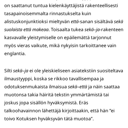
on saattanut tuntua kielenkäyttäjistä rakenteellisesti
tasapainoisemmalta rinnastukselta kuin
alistuskonjunktioksi mieltyvän
että
-sanan sisältävä
sekä
suolaista että makeaa
. Toisaalta tukea
sekä
–
ja
-rakenteen
kasvavalle yleistymiselle on epäilemättä tarjonnut
myös vieras vaikute, mikä nykyisin tarkoittanee vain
englantia.
Silti
sekä–ja
ei ole yleiskieliseen asiatekstiin suositeltava
ilmaustyyppi, koska se rikkoo tavallisempaa ja
odotuksenmukaista ilmaisua
sekä
–
että
ja näin saattaa
muotonsa takia häiritä tekstin ymmärtämistä tai
joskus jopa sisällön hyväksymistä. Eräs
talkoohavainnon lähettäjä kirjoittaakin, että hän ”ei
toivo Kotuksen hyväksyvän tätä muotoa”.