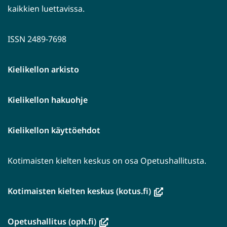
kaikkien luettavissa.
ISSN 2489-7698
Kielikellon arkisto
Kielikellon hakuohje
Kielikellon käyttöehdot
Kotimaisten kielten keskus on osa Opetushallitusta.
(avautuu
Kotimaisten kielten keskus (kotus.fi)
uuteen
ikkunaan,
(avautuu
Opetushallitus (oph.fi)