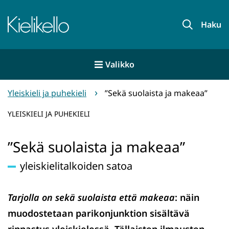
Siirry
sisältöön
Etusivu
Haku
Valikko
Yleiskieli ja puhekieli
”Sekä suolaista ja makeaa”
YLEISKIELI JA PUHEKIELI
”Sekä suolaista ja makeaa”
yleiskielitalkoiden satoa
Tarjolla on sekä suolaista että makeaa
: näin
muodostetaan parikonjunktion sisältävä