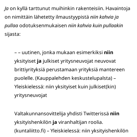
Ja
on kyllä tarttunut muihinkin rakenteisiin. Havaintoja
on nimittäin lähetetty ilmaustyypistä
niin kahvia ja
pullaa
odotuksenmukaisen
niin kahvia kuin pullaakin
sijasta:
– – uutinen, jonka mukaan esimerkiksi
niin
yksityiset
ja
julkiset yritysneuvojat neuvovat
brittiyrityksiä perustamaan yrityksiä mantereen
puolelle. (Kauppalehden keskustelupalsta) –
Yleiskielessä: niin yksityiset kuin julkiset(kin)
yritysneuvojat
Valtakunnansovittelija yhdisti Twitterissä
niin
yksityishenkilön
ja
viranhaltijan roolia.
(kuntaliitto.fi) – Yleiskielessä: niin yksityishenkilön