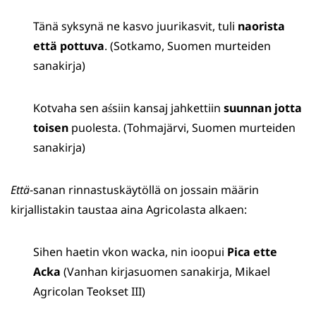
Tänä syksynä ne kasvo juurikasvit, tuli
naorista
että pottuva
. (Sotkamo, Suomen murteiden
sanakirja)
Kotvaha sen aśsiin kansaj jahkettiin
suunnan jotta
toisen
puolesta. (Tohmajärvi, Suomen murteiden
sanakirja)
Että
-sanan rinnastuskäytöllä on jossain määrin
kirjallistakin taustaa aina Agricolasta alkaen:
Sihen haetin vkon wacka, nin ioopui
Pica ette
Acka
(Vanhan kirjasuomen sanakirja, Mikael
Agricolan Teokset III)