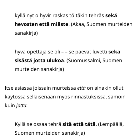
kyllä nyt o hyvir raskas töitäkin tehräs
sekä
hevosten että miäste
. (Akaa, Suomen murteiden
sanakirja)
hyvä opettaja se oli – – se päevät luvetti
sekä
sisästä jotta ulukoa
. (Suomussalmi, Suomen
murteiden sanakirja)
Itse asiassa joissain murteissa
että
on ainakin ollut
käytössä sellaisenaan myös rinnastuksissa, samoin
kuin
jotta
:
Kyllä se ossaa tehrä
sitä että tätä
. (Lempäälä,
Suomen murteiden sanakirja)