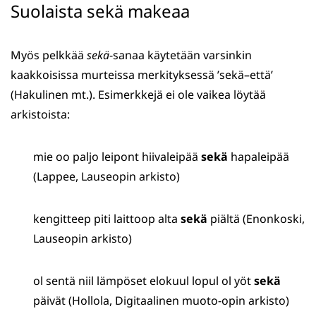
Suolaista sekä makeaa
Myös pelkkää
sekä
-sanaa käytetään varsinkin
kaakkoisissa murteissa merkityksessä ’sekä–että’
(Hakulinen mt.). Esimerkkejä ei ole vaikea löytää
arkistoista:
mie oo paljo leipont hiivaleipää
sekä
hapaleipää
(Lappee, Lauseopin arkisto)
kengitteep piti laittoop alta
sekä
piältä (Enonkoski,
Lauseopin arkisto)
ol sentä niil lämpöset elokuul lopul ol yöt
sekä
päivät (Hollola, Digitaalinen muoto-opin arkisto)