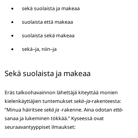
sekä suolaista ja makeaa
suolaista että makeaa
suolaista sekä makeaa
sekä–ja, niin–ja
Sekä suolaista ja makeaa
Eräs talkoohavainnon lähettäjä kiteyttää monien
kielenkäyttäjien tuntemukset
sekä–ja
-rakenteesta:
”Minua häiritsee
sekä ja
-rakenne. Aina odotan
että
-
sanaa ja lukeminen tökkää.” Kyseessä ovat
seuraavantyyppiset ilmaukset: