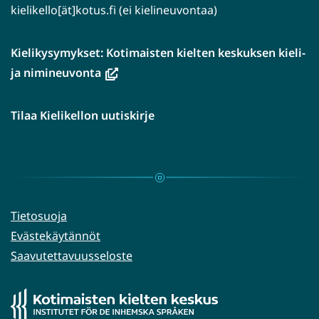
kielikello[ät]kotus.fi (ei kielineuvontaa)
Kielikysymykset: Kotimaisten kielten keskuksen kieli-
(avautuu
ja nimineuvonta
uuteen
ikkunaan,
Tilaa Kielikellon uutiskirje
siirryt
toiseen
palveluun)
Tietosuoja
Evästekäytännöt
Saavutettavuusseloste