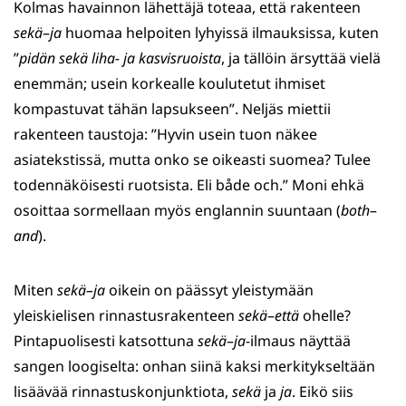
Kolmas havainnon lähettäjä toteaa, että rakenteen
sekä
–
ja
huomaa helpoiten lyhyissä ilmauksissa, kuten
”
pidän sekä liha- ja kasvisruoista
, ja tällöin ärsyttää vielä
enemmän; usein korkealle koulutetut ihmiset
kompastuvat tähän lapsukseen”. Neljäs miettii
rakenteen taustoja: ”Hyvin usein tuon näkee
asiatekstissä, mutta onko se oikeasti suomea? Tulee
todennäköisesti ruotsista. Eli både och.” Moni ehkä
osoittaa sormellaan myös englannin suuntaan (
both
–
and
).
Miten
sekä–ja
oikein on päässyt yleistymään
yleiskielisen rinnastusrakenteen
sekä
–
että
ohelle?
Pintapuolisesti katsottuna
sekä
–
ja
-ilmaus näyttää
sangen loogiselta: onhan siinä kaksi merkitykseltään
lisäävää rinnastuskonjunktiota,
sekä
ja
ja
. Eikö siis