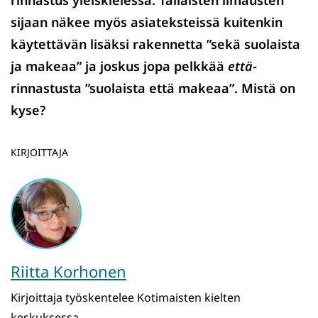
rinnastus yleiskielessä. Tällaisten ilmausten
sijaan näkee myös asiateksteissä kuitenkin
käytettävän lisäksi rakennetta ”sekä suolaista
ja makeaa” ja joskus jopa pelkkää
että
-
rinnastusta ”suolaista että makeaa”. Mistä on
kyse?
KIRJOITTAJA
Riitta Korhonen
Kirjoittaja työskentelee Kotimaisten kielten
keskuksessa.