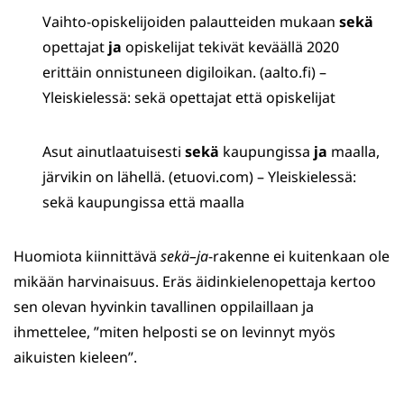
Vaihto-opiskelijoiden palautteiden mukaan
sekä
opettajat
ja
opiskelijat tekivät keväällä 2020
erittäin onnistuneen digiloikan. (aalto.fi) –
Yleiskielessä: sekä opettajat että opiskelijat
Asut ainutlaatuisesti
sekä
kaupungissa
ja
maalla,
järvikin on lähellä. (etuovi.com) – Yleiskielessä:
sekä kaupungissa että maalla
Huomiota kiinnittävä
sekä–ja
-rakenne ei kuitenkaan ole
mikään harvinaisuus. Eräs äidinkielenopettaja kertoo
sen olevan hyvinkin tavallinen oppilaillaan ja
ihmettelee, ”miten helposti se on levinnyt myös
aikuisten kieleen”.