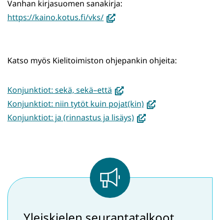
ikkunaan,
Vanhan kirjasuomen sanakirja:
siirryt
(avautuu
https://kaino.kotus.fi/vks/
toiseen
uuteen
palveluun)
ikkunaan,
siirryt
​​​​​​​Katso myös Kielitoimiston ohjepankin ohjeita:
toiseen
palveluun)
(avautuu
Konjunktiot: sekä, sekä–että
uuteen
(avautuu
Konjunktiot: niin tytöt kuin pojat(kin)
ikkunaan,
(avautuu
uuteen
Konjunktiot: ja (rinnastus ja lisäys)
siirryt
uuteen
ikkunaan,
toiseen
ikkunaan,
siirryt
palveluun)
siirryt
toiseen
toiseen
palveluun)
palveluun)
Yleiskielen seurantatalkoot