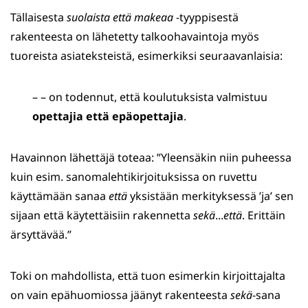
Tällaisesta
suolaista että makeaa
-tyyppisestä
rakenteesta on lähetetty talkoohavaintoja myös
tuoreista asiateksteistä, esimerkiksi seuraavanlaisia:
– – on todennut, että koulutuksista valmistuu
opettajia että epäopettajia
.
Havainnon lähettäjä toteaa: ”Yleensäkin niin puheessa
kuin esim. sanomalehtikirjoituksissa on ruvettu
käyttämään sanaa
että
yksistään merkityksessä ’ja’ sen
sijaan että käytettäisiin rakennetta
sekä
...
että
. Erittäin
ärsyttävää.”
Toki on mahdollista, että tuon esimerkin kirjoittajalta
on vain epähuomiossa jäänyt rakenteesta
sekä
-sana