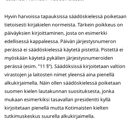
Hyvin harvoissa tapauksissa säädöskielessä poiketaan
tietoisesti kirjakielen normeista. Tärkein poikkeus on
päiväyksien kirjoittaminen, josta on esimerkki
edellisessä kappaleessa. Päivän järjestysnumeron
perässä ei säädöskielessä käytetä pistettä. Pistettä ei
myöskään käytetä pykälien järjestysnumeroiden
perässä (esim. ”11 §”). Säädöksissä kirjoitetaan valtion
virastojen ja laitosten nimet yleensä aina pienellä
alkukirjaimella. Näin ollen säädöskielessä poiketaan
suomen kielen lautakunnan suosituksesta, jonka
mukaan esimerkiksi tasavallan presidentti kyllä
kirjoitetaan pienellä mutta Kotimaisten kielten
tutkimuskeskus suurella alkukirjaimella.