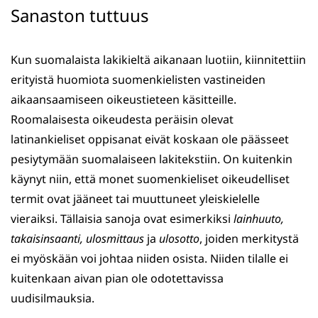
Sanaston tuttuus
Kun suomalaista lakikieltä aikanaan luotiin, kiinnitettiin
erityistä huomiota suomenkielisten vastineiden
aikaansaamiseen oikeustieteen käsitteille.
Roomalaisesta oikeudesta peräisin olevat
latinankieliset oppisanat eivät koskaan ole päässeet
pesiytymään suomalaiseen lakitekstiin. On kuitenkin
käynyt niin, että monet suomenkieliset oikeudelliset
termit ovat jääneet tai muuttuneet yleiskielelle
vieraiksi. Tällaisia sanoja ovat esimerkiksi
lainhuuto,
takaisinsaanti, ulosmittaus
ja
ulosotto
, joiden merkitystä
ei myöskään voi johtaa niiden osista. Niiden tilalle ei
kuitenkaan aivan pian ole odotettavissa
uudisilmauksia.