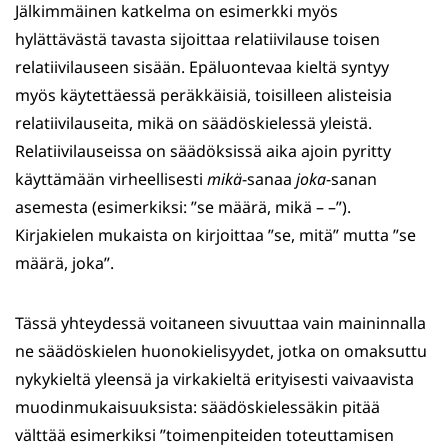
Jälkimmäinen katkelma on esimerkki myös
hylättävästä tavasta sijoittaa relatiivilause toisen
relatiivilauseen sisään. Epäluontevaa kieltä syntyy
myös käytettäessä peräkkäisiä, toisilleen alisteisia
relatiivilauseita, mikä on säädöskielessä yleistä.
Relatiivilauseissa on säädöksissä aika ajoin pyritty
käyttämään virheellisesti
mikä
-sanaa
joka
-sanan
asemesta (esimerkiksi: ”se määrä, mikä – –”).
Kirjakielen mukaista on kirjoittaa ”se, mitä” mutta ”se
määrä, joka”.
Tässä yhteydessä voitaneen sivuuttaa vain maininnalla
ne säädöskielen huonokielisyydet, jotka on omaksuttu
nykykieltä yleensä ja virkakieltä erityisesti vaivaavista
muodinmukaisuuksista: säädöskielessäkin pitää
välttää esimerkiksi ”toimenpiteiden toteuttamisen