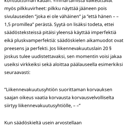
kohtuuttoman kauan. Ymmärtämistä vaikeuttavat
myös pilkkuvirheet: pilkku näyttää jääneen pois
sivulauseiden ”joka ei ole vähäinen” ja ”että hänen – –
1,5 promillea” perästä. Syytä on lisäksi todeta, ettei
säädösteksteissä pitäisi yleensä käyttää imperfektiä
eikä pluskvamperfektiä: säädöskielen aikamuodot ovat
preesens ja perfekti. Jos liikennevakuutuslain 20 §
joskus tulee uudistettavaksi, sen momentin voisi jakaa
useiksi virkkeiksi sekä aloittaa päälauseella esimerkiksi
seuraavasti:
”Liikennevakuutusyhtiön suorittaman korvauksen
saajan oikeus vaatia korvausta korvausvelvolliselta
siirtyy liikennevakuutusyhtiölle, – –”
Kun säädöskieltä usein arvostellaan