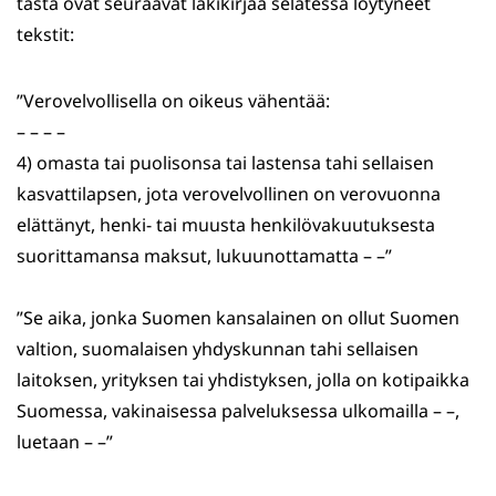
tästä ovat seuraavat lakikirjaa selatessa löytyneet
tekstit:
”Verovelvollisella on oikeus vähentää:
– – – –
4) omasta tai puolisonsa tai lastensa tahi sellaisen
kasvattilapsen, jota verovelvollinen on verovuonna
elättänyt, henki- tai muusta henkilövakuutuksesta
suorittamansa maksut, lukuunottamatta – –”
”Se aika, jonka Suomen kansalainen on ollut Suomen
valtion, suomalaisen yhdyskunnan tahi sellaisen
laitoksen, yrityksen tai yhdistyksen, jolla on kotipaikka
Suomessa, vakinaisessa palveluksessa ulkomailla – –,
luetaan – –”