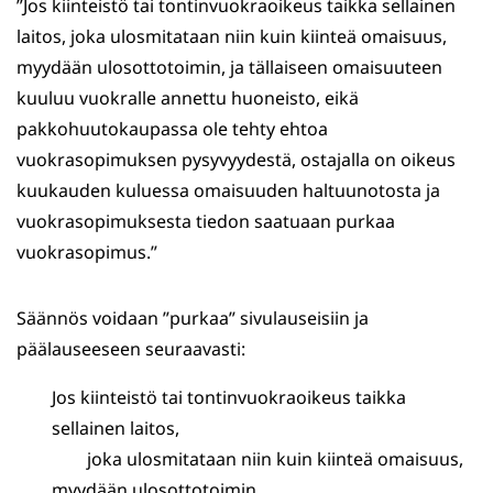
”Jos kiinteistö tai tontinvuokraoikeus taikka sellainen
laitos, joka ulosmitataan niin kuin kiinteä omaisuus,
myydään ulosottotoimin, ja tällaiseen omaisuuteen
kuuluu vuokralle annettu huoneisto, eikä
pakkohuutokaupassa ole tehty ehtoa
vuokrasopimuksen pysyvyydestä, ostajalla on oikeus
kuukauden kuluessa omaisuuden haltuunotosta ja
vuokrasopimuksesta tiedon saatuaan purkaa
vuokrasopimus.”
Säännös voidaan ”purkaa” sivulauseisiin ja
päälauseeseen seuraavasti:
Jos kiinteistö tai tontinvuokraoikeus taikka
sellainen laitos,
joka ulosmitataan niin kuin kiinteä omaisuus,
myydään ulosottotoimin,