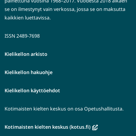
painettuna vuosina 1968–2017. Vuodesta 2018 alkaen
se on ilmestynyt vain verkossa, jossa se on maksutta
kaikkien luettavissa.
ISSN 2489-7698
Kielikellon arkisto
Kielikellon hakuohje
Kielikellon käyttöehdot
Kotimaisten kielten keskus on osa Opetushallitusta.
(avautuu
Kotimaisten kielten keskus (kotus.fi)
uuteen