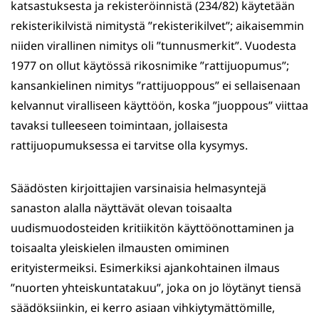
katsastuksesta ja rekisteröinnistä (234/82) käytetään
rekisterikilvistä nimitystä ”rekisterikilvet”; aikaisemmin
niiden virallinen nimitys oli ”tunnusmerkit”. Vuodesta
1977 on ollut käytössä rikosnimike ”rattijuopumus”;
kansankielinen nimitys ”rattijuoppous” ei sellaisenaan
kelvannut viralliseen käyttöön, koska ”juoppous” viittaa
tavaksi tulleeseen toimintaan, jollaisesta
rattijuopumuksessa ei tarvitse olla kysymys.
Säädösten kirjoittajien varsinaisia helmasyntejä
sanaston alalla näyttävät olevan toisaalta
uudismuodosteiden kritiikitön käyttöönottaminen ja
toisaalta yleiskielen ilmausten omiminen
erityistermeiksi. Esimerkiksi ajankohtainen ilmaus
”nuorten yhteiskuntatakuu”, joka on jo löytänyt tiensä
säädöksiinkin, ei kerro asiaan vihkiytymättömille,