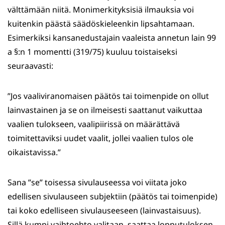
välttämään niitä. Monimerkityksisiä ilmauksia voi
kuitenkin päästä säädöskieleenkin lipsahtamaan.
Esimerkiksi kansanedustajain vaaleista annetun lain 99
a §:n 1 momentti (319/75) kuuluu toistaiseksi
seuraavasti:
”Jos vaaliviranomaisen päätös tai toimenpide on ollut
lainvastainen ja se on ilmeisesti saattanut vaikuttaa
vaalien tulokseen, vaalipiirissä on määrättävä
toimitettaviksi uudet vaalit, jollei vaalien tulos ole
oikaistavissa.”
Sana ”se” toisessa sivulauseessa voi viitata joko
edellisen sivulauseen subjektiin (päätös tai toimenpide)
tai koko edelliseen sivulauseeseen (lainvastaisuus).
Sillä kumpi vaihtoehto valitaan, saattaa lopputuloksen