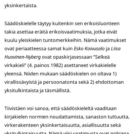
yksinkertaista.
Säädöskielelle täytyy kuitenkin sen erikoisluonteen
takia asettaa eräitä erikoisvaatimuksia, jotka eivät
kuulu yleiskielen tuntomerkkeihin. Nämä vaatimukset
ovat periaatteessa samat kuin
Esko Koivusalo
ja
Liisa
Huovinen-Nyberg
ovat opaskirjasessaan ”Selkeä
virkakieli” (4. painos 1982) asettaneet virkakielelle
yleensä. Niiden mukaan säädöskielen on oltava 1)
virallissävyistä ja persoonatonta sekä 2) ehdottoman
yksitulkintaista ja täsmällistä.
Tiivistäen voi sanoa, että säädöskieleltä vaaditaan
kirjakielen normien noudattamista, sanaston tuttuutta,
virkerakenteen yksinkertaisuutta, asiallisuutta sekä
yksitulkintaisuutta. Nämä viisi vaatimusta ovat pohjana