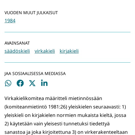
VUODEN MUUT JULKAISUT
1984
AVAINSANAT
säädöskieli
virkakieli
kirjakieli
JAA SOSIAALISESSA MEDIASSA
Jaa
Jaa
Jaa
Jaa
WhatsApissa
Facebookissa
Twitterissä
LinkedInissä
Virkakielikomitea määritteli mietinnössään
(komiteanmietintö 1981:26) yleiskielen seuraavasti: 1)
yleiskieli on kirjakielen normien mukaista kieltä, jossa
2) käytetään vain yleisesti tunnetuksi tiedettyä
sanastoa ja joka kirjoitettuna 3) on virkerakenteeltaan