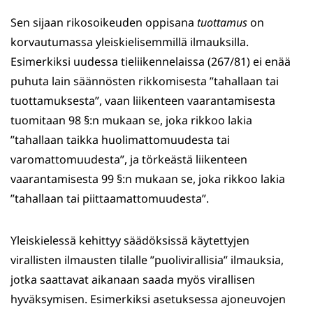
Sen sijaan rikosoikeuden oppisana
tuottamus
on
korvautumassa yleiskielisemmillä ilmauksilla.
Esimerkiksi uudessa tieliikennelaissa (267/81) ei enää
puhuta lain säännösten rikkomisesta ”tahallaan tai
tuottamuksesta”, vaan liikenteen vaarantamisesta
tuomitaan 98 §:n mukaan se, joka rikkoo lakia
”tahallaan taikka huolimattomuudesta tai
varomattomuudesta”, ja törkeästä liikenteen
vaarantamisesta 99 §:n mukaan se, joka rikkoo lakia
”tahallaan tai piittaamattomuudesta”.
Yleiskielessä kehittyy säädöksissä käytettyjen
virallisten ilmausten tilalle ”puolivirallisia” ilmauksia,
jotka saattavat aikanaan saada myös virallisen
hyväksymisen. Esimerkiksi asetuksessa ajoneuvojen