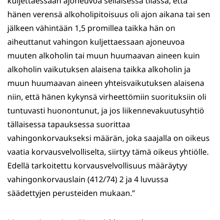
kuljettaessaan ajoneuvoa sellaisessa tilassa, että
hänen verensä alkoholipitoisuus oli ajon aikana tai sen
jälkeen vähintään 1,5 promillea taikka hän on
aiheuttanut vahingon kuljettaessaan ajoneuvoa
muuten alkoholin tai muun huumaavan aineen kuin
alkoholin vaikutuksen alaisena taikka alkoholin ja
muun huumaavan aineen yhteisvaikutuksen alaisena
niin, että hänen kykynsä virheettömiin suorituksiin oli
tuntuvasti huonontunut, ja jos liikennevakuutusyhtiö
tällaisessa tapauksessa suorittaa
vahingonkorvaukseksi määrän, joka saajalla on oikeus
vaatia korvausvelvolliselta, siirtyy tämä oikeus yhtiölle.
Edellä tarkoitettu korvausvelvollisuus määräytyy
vahingonkorvauslain (412/74) 2 ja 4 luvussa
säädettyjen perusteiden mukaan.”