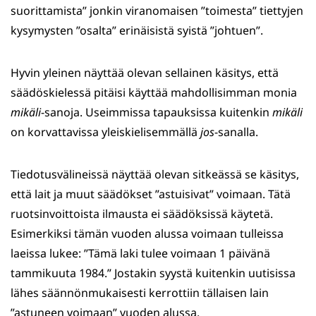
suorittamista” jonkin viranomaisen ”toimesta” tiettyjen
kysymysten ”osalta” erinäisistä syistä ”johtuen”.
Hyvin yleinen näyttää olevan sellainen käsitys, että
säädöskielessä pitäisi käyttää mahdollisimman monia
mikäli
-sanoja. Useimmissa tapauksissa kuitenkin
mikäli
on korvattavissa yleiskielisemmällä
jos
-sanalla.
Tiedotusvälineissä näyttää olevan sitkeässä se käsitys,
että lait ja muut säädökset ”astuisivat” voimaan. Tätä
ruotsinvoittoista ilmausta ei säädöksissä käytetä.
Esimerkiksi tämän vuoden alussa voimaan tulleissa
laeissa lukee: ”Tämä laki tulee voimaan 1 päivänä
tammikuuta 1984.” Jostakin syystä kuitenkin uutisissa
lähes säännönmukaisesti kerrottiin tällaisen lain
”astuneen voimaan” vuoden alussa.