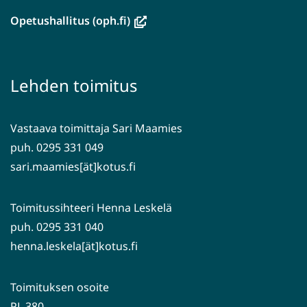
ikkunaan,
(avautuu
Opetushallitus (oph.fi)
siirryt
uuteen
toiseen
ikkunaan,
palveluun)
siirryt
Lehden toimitus
toiseen
palveluun)
Vastaava toimittaja Sari Maamies
puh. 0295 331 049
sari.maamies[ät]kotus.fi
Toimitussihteeri Henna Leskelä
puh. 0295 331 040
henna.leskela[ät]kotus.fi
Toimituksen osoite
PL 380