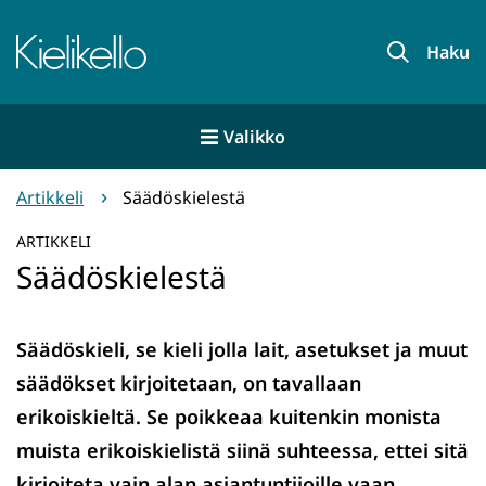
Siirry
sisältöön
Etusivu
Haku
Valikko
Artikkeli
Säädöskielestä
ARTIKKELI
Säädöskielestä
Säädöskieli, se kieli jolla lait, asetukset ja muut
säädökset kirjoitetaan, on tavallaan
erikoiskieltä. Se poikkeaa kuitenkin monista
muista erikoiskielistä siinä suhteessa, ettei sitä
kirjoiteta vain alan asiantuntijoille vaan