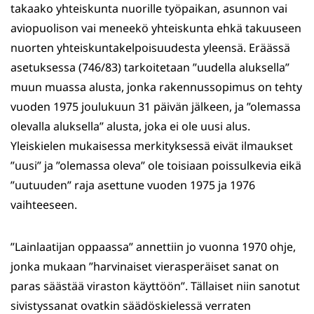
takaako yhteiskunta nuorille työpaikan, asunnon vai
aviopuolison vai meneekö yhteiskunta ehkä takuuseen
nuorten yhteiskuntakelpoisuudesta yleensä. Eräässä
asetuksessa (746/83) tarkoitetaan ”uudella aluksella”
muun muassa alusta, jonka rakennussopimus on tehty
vuoden 1975 joulukuun 31 päivän jälkeen, ja ”olemassa
olevalla aluksella” alusta, joka ei ole uusi alus.
Yleiskielen mukaisessa merkityksessä eivät ilmaukset
”uusi” ja ”olemassa oleva” ole toisiaan poissulkevia eikä
”uutuuden” raja asettune vuoden 1975 ja 1976
vaihteeseen.
”Lainlaatijan oppaassa” annettiin jo vuonna 1970 ohje,
jonka mukaan ”harvinaiset vierasperäiset sanat on
paras säästää viraston käyttöön”. Tällaiset niin sanotut
sivistyssanat ovatkin säädöskielessä verraten