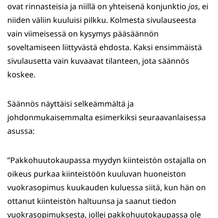
ovat rinnasteisia ja niillä on yhteisenä konjunktio
jos
, ei
niiden väliin kuuluisi pilkku. Kolmesta sivulauseesta
vain viimeisessä on kysymys pääsäännön
soveltamiseen liittyvästä ehdosta. Kaksi ensimmäistä
sivulausetta vain kuvaavat tilanteen, jota säännös
koskee.
Säännös näyttäisi selkeämmältä ja
johdonmukaisemmalta esimerkiksi seuraavanlaisessa
asussa:
”Pakkohuutokaupassa myydyn kiinteistön ostajalla on
oikeus purkaa kiinteistöön kuuluvan huoneiston
vuokrasopimus kuukauden kuluessa siitä, kun hän on
ottanut kiinteistön haltuunsa ja saanut tiedon
vuokrasopimuksesta, jollei pakkohuutokaupassa ole