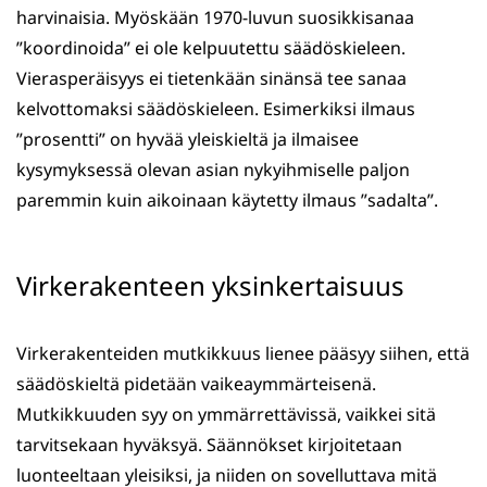
harvinaisia. Myöskään 1970-luvun suosikkisanaa
”koordinoida” ei ole kelpuutettu säädöskieleen.
Vierasperäisyys ei tietenkään sinänsä tee sanaa
kelvottomaksi säädöskieleen. Esimerkiksi ilmaus
”prosentti” on hyvää yleiskieltä ja ilmaisee
kysymyksessä olevan asian nykyihmiselle paljon
paremmin kuin aikoinaan käytetty ilmaus ”sadalta”.
Virkerakenteen yksinkertaisuus
Virkerakenteiden mutkikkuus lienee pääsyy siihen, että
säädöskieltä pidetään vaikeaymmärteisenä.
Mutkikkuuden syy on ymmärrettävissä, vaikkei sitä
tarvitsekaan hyväksyä. Säännökset kirjoitetaan
luonteeltaan yleisiksi, ja niiden on sovelluttava mitä