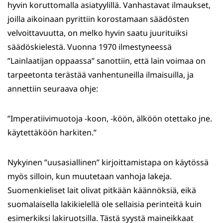
hyvin koruttomalla asiatyylillä. Vanhastavat ilmaukset,
joilla aikoinaan pyrittiin korostamaan säädösten
velvoittavuutta, on melko hyvin saatu juurituiksi
säädöskielestä. Vuonna 1970 ilmestyneessä
”Lainlaatijan oppaassa” sanottiin, että lain voimaa on
tarpeetonta terästää vanhentuneilla ilmaisuilla, ja
annettiin seuraava ohje:
”Imperatiivimuotoja -koon, -köön, älköön otettako jne.
käytettäköön harkiten.”
Nykyinen ”uusasiallinen” kirjoittamistapa on käytössä
myös silloin, kun muutetaan vanhoja lakeja.
Suomenkieliset lait olivat pitkään käännöksiä, eikä
suomalaisella lakikielellä ole sellaisia perinteitä kuin
esimerkiksi lakiruotsilla. Tästä syystä maineikkaat