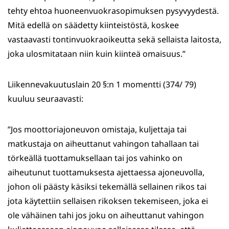
tehty ehtoa huoneenvuokrasopimuksen pysyvyydestä.
Mitä edellä on säädetty kiinteistöstä, koskee
vastaavasti tontinvuokraoikeutta sekä sellaista laitosta,
joka ulosmitataan niin kuin kiinteä omaisuus.”
Liikennevakuutuslain 20 §:n 1 momentti (374/ 79)
kuuluu seuraavasti:
”Jos moottoriajoneuvon omistaja, kuljettaja tai
matkustaja on aiheuttanut vahingon tahallaan tai
törkeällä tuottamuksellaan tai jos vahinko on
aiheutunut tuottamuksesta ajettaessa ajoneuvolla,
johon oli päästy käsiksi tekemällä sellainen rikos tai
jota käytettiin sellaisen rikoksen tekemiseen, joka ei
ole vähäinen tahi jos joku on aiheuttanut vahingon