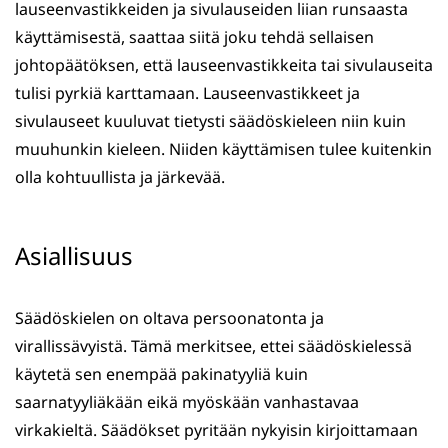
lauseenvastikkeiden ja sivulauseiden liian runsaasta
käyttämisestä, saattaa siitä joku tehdä sellaisen
johtopäätöksen, että lauseenvastikkeita tai sivulauseita
tulisi pyrkiä karttamaan. Lauseenvastikkeet ja
sivulauseet kuuluvat tietysti säädöskieleen niin kuin
muuhunkin kieleen. Niiden käyttämisen tulee kuitenkin
olla kohtuullista ja järkevää.
Asiallisuus
Säädöskielen on oltava persoonatonta ja
virallissävyistä. Tämä merkitsee, ettei säädöskielessä
käytetä sen enempää pakinatyyliä kuin
saarnatyyliäkään eikä myöskään vanhastavaa
virkakieltä. Säädökset pyritään nykyisin kirjoittamaan