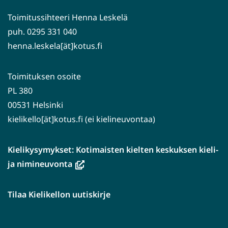
Toimitussihteeri Henna Leskelä
puh. 0295 331 040
henna.leskela[ät]kotus.fi
Toimituksen osoite
PL 380
00531 Helsinki
kielikello[ät]kotus.fi (ei kielineuvontaa)
Kielikysymykset: Kotimaisten kielten keskuksen kieli-
(avautuu
ja nimineuvonta
uuteen
ikkunaan,
Tilaa Kielikellon uutiskirje
siirryt
toiseen