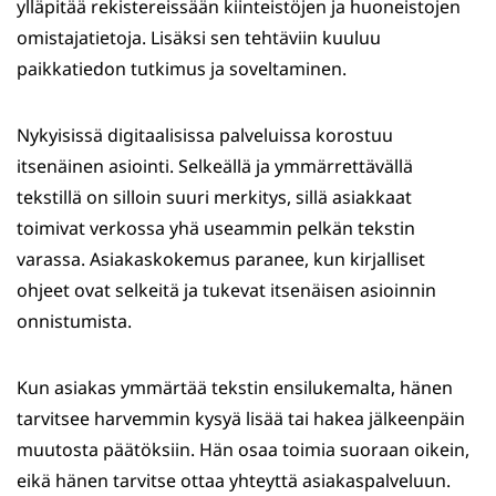
ylläpitää rekistereissään kiinteistöjen ja huoneistojen
omistajatietoja. Lisäksi sen tehtäviin kuuluu
paikkatiedon tutkimus ja soveltaminen.
Nykyisissä digitaalisissa palveluissa korostuu
itsenäinen asiointi. Selkeällä ja ymmärrettävällä
tekstillä on silloin suuri merkitys, sillä asiakkaat
toimivat verkossa yhä useammin pelkän tekstin
varassa. Asiakaskokemus paranee, kun kirjalliset
ohjeet ovat selkeitä ja tukevat itsenäisen asioinnin
onnistumista.
Kun asiakas ymmärtää tekstin ensilukemalta, hänen
tarvitsee harvemmin kysyä lisää tai hakea jälkeenpäin
muutosta päätöksiin. Hän osaa toimia suoraan oikein,
eikä hänen tarvitse ottaa yhteyttä asiakaspalveluun.