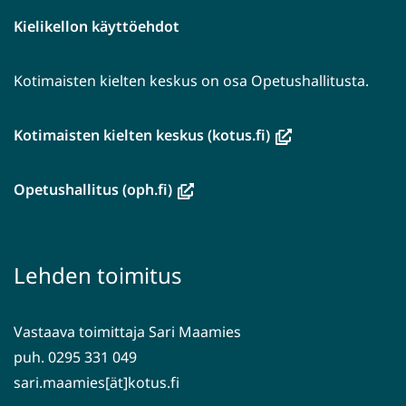
Kielikellon käyttöehdot
Kotimaisten kielten keskus on osa Opetushallitusta.
(avautuu
Kotimaisten kielten keskus (kotus.fi)
uuteen
ikkunaan,
(avautuu
Opetushallitus (oph.fi)
siirryt
uuteen
toiseen
ikkunaan,
palveluun)
siirryt
Lehden toimitus
toiseen
palveluun)
Vastaava toimittaja Sari Maamies
puh. 0295 331 049
sari.maamies[ät]kotus.fi