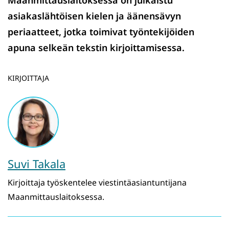
Maanmittauslaitoksessa on julkaistu
asiakaslähtöisen kielen ja äänensävyn
periaatteet, jotka toimivat työntekijöiden
apuna selkeän tekstin kirjoittamisessa.
KIRJOITTAJA
Suvi Takala
Kirjoittaja työskentelee viestintäasiantuntijana
Maanmittauslaitoksessa.