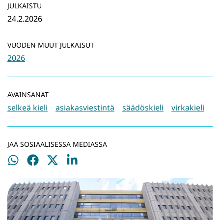
JULKAISTU
24.2.2026
VUODEN MUUT JULKAISUT
2026
AVAINSANAT
selkeä kieli
asiakasviestintä
säädöskieli
virkakieli
JAA SOSIAALISESSA MEDIASSA
Jaa
Jaa
Jaa
Jaa
WhatsApissa
Facebookissa
Twitterissä
LinkedInissä