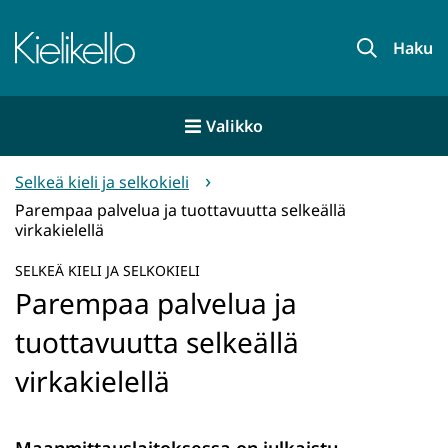
Siirry
sisältöön
Etusivu
Haku
Valikko
Selkeä kieli ja selkokieli
Parempaa palvelua ja tuottavuutta selkeällä
virkakielellä
SELKEÄ KIELI JA SELKOKIELI
Parempaa palvelua ja
tuottavuutta selkeällä
virkakielellä