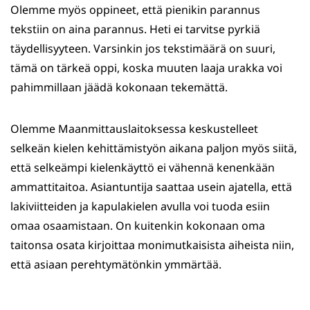
Olemme myös oppineet, että pienikin parannus
tekstiin on aina parannus. Heti ei tarvitse pyrkiä
täydellisyyteen. Varsinkin jos tekstimäärä on suuri,
tämä on tärkeä oppi, koska muuten laaja urakka voi
pahimmillaan jäädä kokonaan tekemättä.
Olemme Maanmittauslaitoksessa keskustelleet
selkeän kielen kehittämistyön aikana paljon myös siitä,
että selkeämpi kielenkäyttö ei vähennä kenenkään
ammattitaitoa. Asiantuntija saattaa usein ajatella, että
lakiviitteiden ja kapulakielen avulla voi tuoda esiin
omaa osaamistaan. On kuitenkin kokonaan oma
taitonsa osata kirjoittaa monimutkaisista aiheista niin,
että asiaan perehtymätönkin ymmärtää.