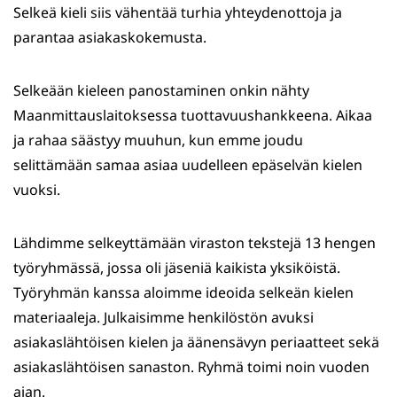
Selkeä kieli siis vähentää turhia yhteydenottoja ja
parantaa asiakaskokemusta.
Selkeään kieleen panostaminen onkin nähty
Maanmittauslaitoksessa tuottavuushankkeena. Aikaa
ja rahaa säästyy muuhun, kun emme joudu
selittämään samaa asiaa uudelleen epäselvän kielen
vuoksi.
Lähdimme selkeyttämään viraston tekstejä 13 hengen
työryhmässä, jossa oli jäseniä kaikista yksiköistä.
Työryhmän kanssa aloimme ideoida selkeän kielen
materiaaleja. Julkaisimme henkilöstön avuksi
asiakaslähtöisen kielen ja äänensävyn periaatteet sekä
asiakaslähtöisen sanaston. Ryhmä toimi noin vuoden
ajan.