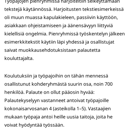
Työpajojen pienryhmissä harjoiteltiin selkeyttämään
tekstejä käytännössä. Harjoitusten tekstiesimerkeissä
oli muun muassa kapulakieleen, passiivin käyttöön,
asiakkaan ohjeistamiseen ja äänensävyyn liittyviä
kielellisiä ongelmia. Pienryhmissä työskentelyn jälkeen
esimerkkitekstit käytiin läpi yhdessä ja osallistujat
saivat muokkausehdotuksistaan palautetta
kouluttajalta.
Koulutuksiin ja työpajoihin on tähän mennessä
osallistunut kohderyhmästä suurin osa, noin 700
henkilöä. Palaute on ollut pääosin hyvää:
Palautekyselyyn vastanneet antoivat työpajoille
kokonaisarvosanan 4 (asteikolla 1–5). Vastaajien
mukaan työpaja antoi heille uusia taitoja, joita he
voivat hyödyntää työssään.