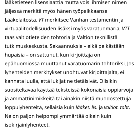
lääketieteen lisensiaattia mutta voisi ihmisen nimen
jäljessä merkitä myös hänen työpaikkaansa
Lääkelaitosta.
VT
merkitsee Vanhan testamentin ja
virtuaalitodellisuuden lisäksi myös varatuomaria,
VTT
taas valtiotieteiden tohtoria ja Valtion teknillistä
tutkimuskeskusta. Sekaannuksia – eikä pelkästään
hupaisia – on sattunut, kun kirjoittaja on
epähuomiossa muuttanut varatuomarin tohtoriksi. Jos
lyhenteiden merkitykset unohtuvat kirjoittajalta, ei
kannata luulla, että lukijat ne tietäisivät. Olisikin
suositeltavaa käyttää teksteissä kokonaisia oppiarvoja
ja ammattinimikkeitä tai ainakin niistä muodostettuja
loppulyhenteitä, sellaisia kuin
lääket. lis.
ja
valtiot. toht
.
Ne on paljon helpompi ymmärtää oikein kuin
isokirjainlyhenteet.