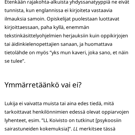
Etenkään rajakohta-alkuista yhdyssanatyyppiä ne eivät
tunnista, kun englannissa ei kirjoiteta vastaavia
ilmauksia samoin. Opiskelijat puolestaan luottavat
kirjoittaessaan, paha kyllä, enemmän
tekstinkäsittelyohjelmien herjauksiin kuin oppikirjojen
tai äidinkielenopettajien sanaan, ja huomattava
tietolähde on myös ”yks mun kaveri, joka sano, et näin
se tulee”.
Ymmärretäänkö vai ei?
Lukija ei vaivatta muista tai aina edes tiedä, mitä
tarkoittavat henkilönnimien edessä olevat oppiarvojen
lyhenteet, esim. ”LL Koivisto on tutkinut [psykoosiin
sairastuneiden kokemuksia]”.
LL
merkitsee tässä