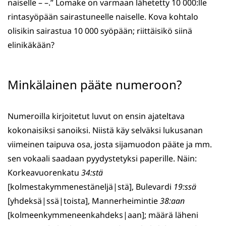
naiselle – –.” Lomake on varmaan lähetetty 10 000:lle
rintasyöpään sairastuneelle naiselle. Kova kohtalo
olisikin sairastua 10 000 syöpään; riittäisikö siinä
elinikäkään?
Minkälainen pääte numeroon?
Numeroilla kirjoitetut luvut on ensin ajateltava
kokonaisiksi sanoiksi. Niistä käy selväksi lukusanan
viimeinen taipuva osa, josta sijamuodon pääte ja mm.
sen vokaali saadaan pyydystetyksi paperille. Näin:
Korkeavuorenkatu
34:stä
[kolmestakymmenestäneljä|stä], Bulevardi
19:ssä
[yhdeksä|ssä|toista], Mannerheimintie
38:aan
[kolmeenkymmeneenkahdeks|aan]; määrä läheni