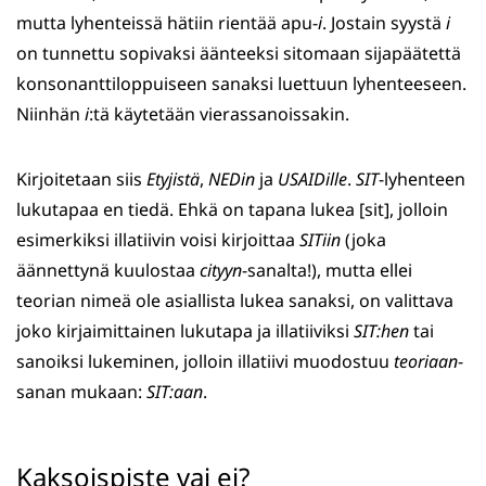
mutta lyhenteissä hätiin rientää apu-
i
. Jostain syystä
i
on tunnettu sopivaksi äänteeksi sitomaan sijapäätettä
konsonanttiloppuiseen sanaksi luettuun lyhenteeseen.
Niinhän
i
:tä käytetään vierassanoissakin.
Kirjoitetaan siis
Etyjistä
,
NEDin
ja
USAIDille
.
SIT
-lyhenteen
lukutapaa en tiedä. Ehkä on tapana lukea [sit], jolloin
esimerkiksi illatiivin voisi kirjoittaa
SITiin
(joka
äännettynä kuulostaa
cityyn
-sanalta!), mutta ellei
teorian nimeä ole asiallista lukea sanaksi, on valittava
joko kirjaimittainen lukutapa ja illatiiviksi
SIT:hen
tai
sanoiksi lukeminen, jolloin illatiivi muodostuu
teoriaan
-
sanan mukaan:
SIT:aan
.
Kaksoispiste vai ei?