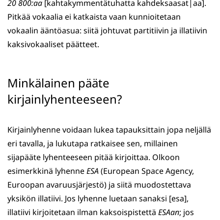
20 800:aa
[kahtakymmentätuhatta kahdeksaasat|aa].
Pitkää vokaalia ei katkaista vaan kunnioitetaan
vokaalin ääntöasua: siitä johtuvat partitiivin ja illatiivin
kaksivokaaliset päätteet.
Minkälainen pääte
kirjainlyhenteeseen?
Kirjainlyhenne voidaan lukea tapauksittain jopa neljällä
eri tavalla, ja lukutapa ratkaisee sen, millainen
sijapääte lyhenteeseen pitää kirjoittaa. Olkoon
esimerkkinä lyhenne
ESA
(European Space Agency,
Euroopan avaruusjärjestö) ja siitä muodostettava
yksikön illatiivi. Jos lyhenne luetaan sanaksi [esa],
illatiivi kirjoitetaan ilman kaksoispistettä
ESAan
; jos