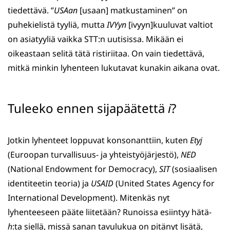
tiedettävä. ”
USAan
[usaan] matkustaminen” on
puhekielistä tyyliä, mutta
IVYyn
[ivyyn]kuuluvat valtiot
on asiatyyliä vaikka STT:n uutisissa. Mikään ei
oikeastaan selitä tätä ristiriitaa. On vain tiedettävä,
mitkä minkin lyhenteen lukutavat kunakin aikana ovat.
Tuleeko ennen sijapäätettä
i
?
Jotkin lyhenteet loppuvat konsonanttiin, kuten
Etyj
(Euroopan turvallisuus- ja yhteistyöjärjestö),
NED
(National Endowment for Democracy),
SIT
(sosiaalisen
identiteetin teoria) ja
USAID
(United States Agency for
International Development). Mitenkäs nyt
lyhenteeseen pääte liitetään? Runoissa esiintyy hätä-
h
:ta siellä, missä sanan tavulukua on pitänyt lisätä,