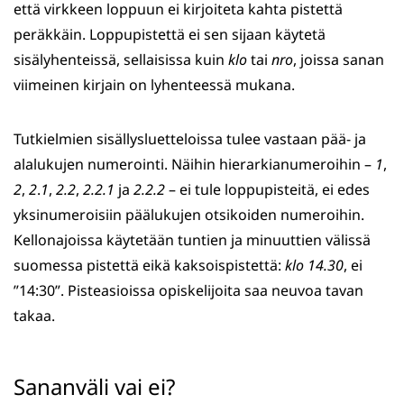
että virkkeen loppuun ei kirjoiteta kahta pistettä
peräkkäin. Loppupistettä ei sen sijaan käytetä
sisälyhenteissä, sellaisissa kuin
klo
tai
nro
, joissa sanan
viimeinen kirjain on lyhenteessä mukana.
Tutkielmien sisällysluetteloissa tulee vastaan pää- ja
alalukujen numerointi. Näihin hierarkianumeroihin –
1
,
2
,
2
.
1
,
2.2
,
2.2.1
ja
2.2.2
– ei tule loppupisteitä, ei edes
yksinumeroisiin päälukujen otsikoiden numeroihin.
Kellonajoissa käytetään tuntien ja minuuttien välissä
suomessa pistettä eikä kaksoispistettä:
klo 14.30
, ei
”14:30”. Pisteasioissa opiskelijoita saa neuvoa tavan
takaa.
Sananväli vai ei?