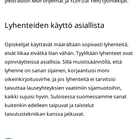
yleisradion
RAIn
ohjelmat ja
YLEn
(tai
Ylen
) työntekijät.
Lyhenteiden käyttö asiallista
Opiskelijat käyttävät määrältään sopivasti lyhenteitä,
eivät liikaa eivätkä liian vähän. Tyyliltään lyhenteet ovat
opinnäytteissä asiallisia. Sillä muistisäännöllä, että
lyhenne on sanan sijainen, korjaantuisi moni
oikeinkirjoitusvirhe. Ja jos lyhenteitä ei tarvitsisi
taivuttaa lauseyhteyksien vaatimiin sijamuotoihin,
kaikki sujuisi hyvin. Suloisessa suomessamme sanat
kuitenkin edelleen taipuvat ja taistelut
taivutustekniikan kanssa jatkuvat.