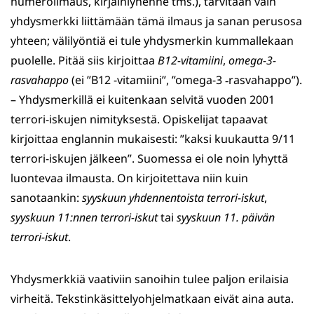
numeroilmaus, kirjainlyhenne tms.), tarvitaan vain
yhdysmerkki liittämään tämä ilmaus ja sanan perusosa
yhteen; välilyöntiä ei tule yhdysmerkin kummallekaan
puolelle. Pitää siis kirjoittaa
B12-vitamiini
,
omega-3-
rasvahappo
(ei ”B12 -vitamiini”, ”omega-3 ‑rasvahappo”).
– Yhdysmerkillä ei kuitenkaan selvitä vuoden 2001
terrori-iskujen nimityksestä. Opiskelijat tapaavat
kirjoittaa englannin mukaisesti: ”kaksi kuukautta 9/11
terrori-iskujen jälkeen”. Suomessa ei ole noin lyhyttä
luontevaa ilmausta. On kirjoitettava niin kuin
sanotaankin:
syyskuun
yhdennentoista terrori-iskut
,
syyskuun 11:nnen terrori-iskut
tai
syyskuun 11. päivän
terrori-iskut
.
Yhdysmerkkiä vaativiin sanoihin tulee paljon erilaisia
virheitä. Tekstinkäsittelyohjelmatkaan eivät aina auta.