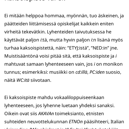
Ei mitään helppoa hommaa, myönnän, tuo äskeinen, ja
päätteiden liittämisessä opiskelijat kaikkein eniten
virheitä tekevätkin. Lyhenteiden taivutuksessa he
käyttävät paljon
i
:tä, mutta hyvin paljon
i
:n lisänä myös
turhaa kaksoispistettä, näin: ”ETYJ:istä”, ”NED:in” jne.
Muistisääntönä voisi pitää sitä, että kaksoispiste ja
i
mahtuvat samaan lyhenteeseen vain, jos
i
on monikon
tunnus; esimerkiksi: musiikki on
cd:illä
,
PC:iden
suosio,
näitä
WC:itä
siivotaan.
Ei kaksoispiste mahdu vokaaliloppuiseenkaan
lyhenteeseen, jos lyhenne luetaan yhdeksi sanaksi.
Oikein ovat siis
AKAVAn
toimeksianto, etnisten
suhteiden neuvottelukunnan
ETNOn
pääsihteeri, Italian