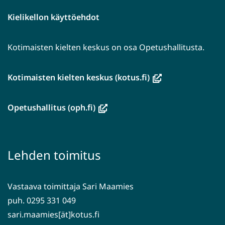
Kielikellon käyttöehdot
Kotimaisten kielten keskus on osa Opetushallitusta.
(avautuu
Kotimaisten kielten keskus (kotus.fi)
uuteen
ikkunaan,
(avautuu
Opetushallitus (oph.fi)
siirryt
uuteen
toiseen
ikkunaan,
palveluun)
siirryt
Lehden toimitus
toiseen
palveluun)
Vastaava toimittaja Sari Maamies
puh. 0295 331 049
sari.maamies[ät]kotus.fi