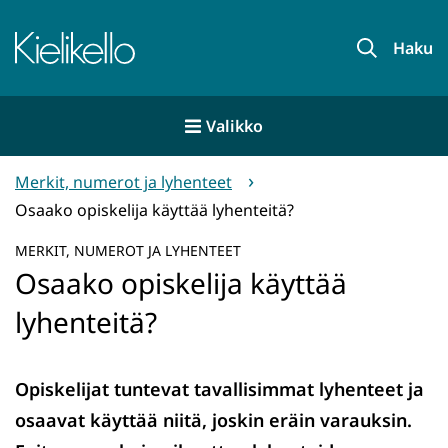
Siirry
sisältöön
Etusivu
Haku
Valikko
Merkit, numerot ja lyhenteet
Osaako opiskelija käyttää lyhenteitä?
MERKIT, NUMEROT JA LYHENTEET
Osaako opiskelija käyttää
lyhenteitä?
Opiskelijat tuntevat tavallisimmat lyhenteet ja
osaavat käyttää niitä, joskin eräin varauksin.