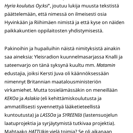
Hyria koulutus Oy:ksi
”, joutuu lukija muusta tekstistä
päättelemään, että nimessä on ilmeisesti osia
Hyvinkään ja Riihimäen nimistä ja että kyse on näiden
paikkakuntien oppilaitosten yhdistymisestä.
Pakinoihin ja hupailuihin näistä nimityksistä ainakin
saa aineksia: Yleisradion kuunnelmasarjassa Knalli ja
sateenvarjo on tänä syksynä kuultu mm.
Matamin
edustajia, joiksi Kersti Juva oli käännöksessään
nimennyt Britannian maatalousministeriön
virkamiehet. Mutta tosielämässäkin on meneillään
KEKOa
ja
Aslakia
(eli kehittämiskoulutusta ja
ammatillisesti syvennettyä lääketieteellistä
kuntoutusta) ja
LASSOa
ja
SYREENIä
(lastensuojelun
laatuprojektia ja syrjäytymistä tutkivaa projektia).
Mahtaako
HATTUkin
vielä toimia? Se oli aikanaan