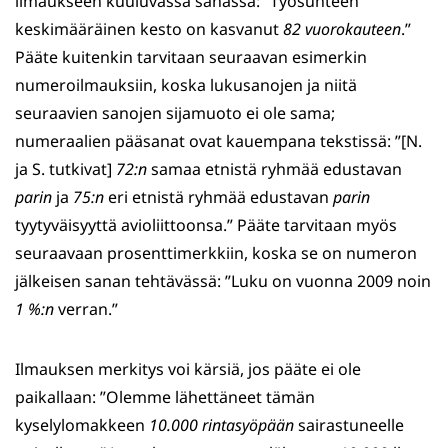
ilmaukseen kuuluvassa sanassa: ”Työsuhteen
keskimääräinen kesto on kasvanut
82 vuorokauteen
.”
Pääte kuitenkin tarvitaan seuraavan esimerkin
numeroilmauksiin, koska lukusanojen ja niitä
seuraavien sanojen sijamuoto ei ole sama;
numeraalien pääsanat ovat kauempana tekstissä: ”[N.
ja S. tutkivat]
72:n
samaa etnistä ryhmää edustavan
parin
ja
75:n
eri etnistä ryhmää edustavan
parin
tyytyväisyyttä avioliittoonsa.” Pääte tarvitaan myös
seuraavaan prosenttimerkkiin, koska se on numeron
jälkeisen sanan tehtävässä: ”Luku on vuonna 2009 noin
1 %:n
verran.”
Ilmauksen merkitys voi kärsiä, jos pääte ei ole
paikallaan: ”Olemme lähettäneet tämän
kyselylomakkeen
10.000 rintasyöpään
sairastuneelle