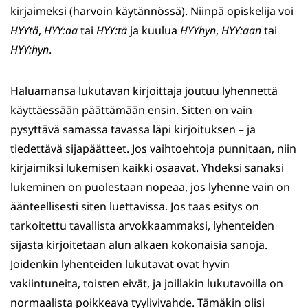
kirjaimeksi (harvoin käytännössä). Niinpä opiskelija voi
HYYtä
,
HYY:aa
tai
HYY:tä
ja kuulua
HYYhyn
,
HYY:aan
tai
HYY:hyn
.
Haluamansa lukutavan kirjoittaja joutuu lyhennettä
käyttäessään päättämään ensin. Sitten on vain
pysyttävä samassa tavassa läpi kirjoituksen – ja
tiedettävä sijapäätteet. Jos vaihtoehtoja punnitaan, niin
kirjaimiksi lukemisen kaikki osaavat. Yhdeksi sanaksi
lukeminen on puolestaan nopeaa, jos lyhenne vain on
äänteellisesti siten luettavissa. Jos taas esitys on
tarkoitettu tavallista arvokkaammaksi, lyhenteiden
sijasta kirjoitetaan alun alkaen kokonaisia sanoja.
Joidenkin lyhenteiden lukutavat ovat hyvin
vakiintuneita, toisten eivät, ja joillakin lukutavoilla on
normaalista poikkeava tyylivivahde. Tämäkin olisi