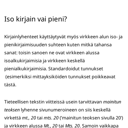
Iso kirjain vai pieni?
Kirjainlyhenteet käyttäytyvät myös virkkeen alun iso- ja
pienikirjaimisuuden suhteen kuten mitkä tahansa
sanat: toisin sanoen ne ovat virkkeen alussa
isoalkukirjaimisia ja virkkeen keskellä
pienialkukirjaimisia. Standardoidut tunnukset
(esimerkiksi mittayksiköiden tunnukset poikkeavat
tästä.
Tieteellisen tekstin viitteissä usein tarvittavan
mainitun
teoksen
lyhenne sivunumeroineen on siis keskellä
virkettä
mt., 20
tai
mts
.
20
(’mainitun teoksen sivulla 20’)
ja virkkeen alussa
Mt.
,
20
tai
Mts.
20
. Samoin vaikkapa