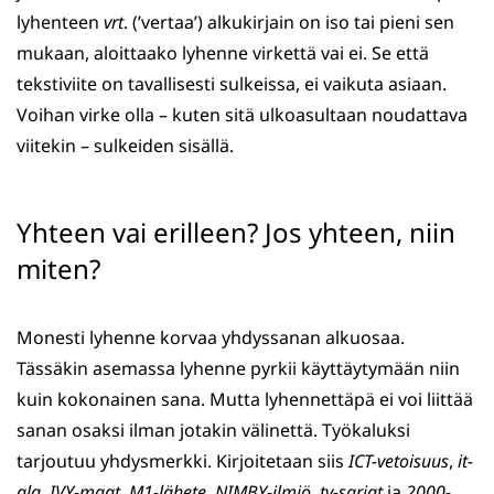
lyhenteen
vrt
. (’vertaa’) alkukirjain on iso tai pieni sen
mukaan, aloittaako lyhenne virkettä vai ei. Se että
tekstiviite on tavallisesti sulkeissa, ei vaikuta asiaan.
Voihan virke olla – kuten sitä ulkoasultaan noudattava
viitekin – sulkeiden sisällä.
Yhteen vai erilleen? Jos yhteen, niin
miten?
Monesti lyhenne korvaa yhdyssanan alkuosaa.
Tässäkin asemassa lyhenne pyrkii käyttäytymään niin
kuin kokonainen sana. Mutta lyhennettäpä ei voi liittää
sanan osaksi ilman jotakin välinettä. Työkaluksi
tarjoutuu yhdysmerkki. Kirjoitetaan siis
ICT-vetoisuus
,
it-
ala
,
IVY-maat
,
M1-lähete,
NIMBY-ilmiö
,
tv-sarjat
ja
2000-