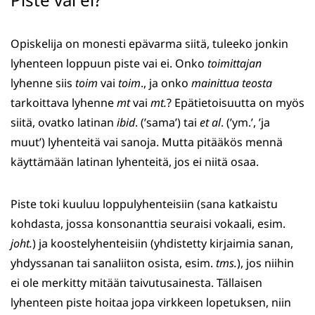
Opiskelija on monesti epävarma siitä, tuleeko jonkin
lyhenteen loppuun piste vai ei. Onko
toimittajan
lyhenne siis
toim
vai
toim
., ja onko
mainittua teosta
tarkoittava lyhenne
mt
vai
mt.
? Epätietoisuutta on myös
siitä, ovatko latinan
ibid
. (’sama’) tai
et al
. (’ym.’, ’ja
muut’) lyhenteitä vai sanoja. Mutta pitääkös mennä
käyttämään latinan lyhenteitä, jos ei niitä osaa.
Piste toki kuuluu loppulyhenteisiin (sana katkaistu
kohdasta, jossa konsonanttia seuraisi vokaali, esim.
joht.
) ja koostelyhenteisiin (yhdistetty kirjaimia sanan,
yhdyssanan tai sanaliiton osista, esim.
tms.
), jos niihin
ei ole merkitty mitään taivutusainesta. Tällaisen
lyhenteen piste hoitaa jopa virkkeen lopetuksen, niin