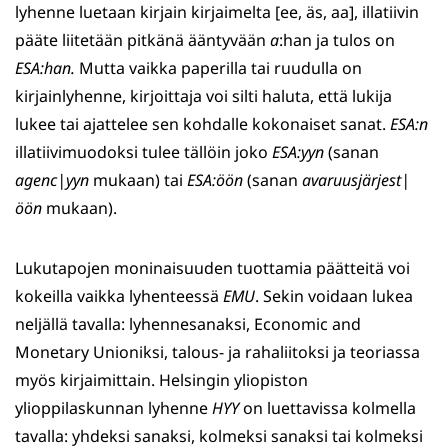
lyhenne luetaan kirjain kirjaimelta [ee, äs, aa], illatiivin
pääte liitetään pitkänä ääntyvään
a
:han ja tulos on
ESA:han.
Mutta vaikka paperilla tai ruudulla on
kirjainlyhenne, kirjoittaja voi silti haluta, että lukija
lukee tai ajattelee sen kohdalle kokonaiset sanat.
ESA:n
illatiivimuodoksi tulee tällöin joko
ESA:yyn
(sanan
agenc|yyn
mukaan) tai
ESA:öön
(sanan
avaruusjärjest|
öön
mukaan).
Lukutapojen moninaisuuden tuottamia päätteitä voi
kokeilla vaikka lyhenteessä
EMU
. Sekin voidaan lukea
neljällä tavalla: lyhennesanaksi, Economic and
Monetary Unioniksi, talous- ja rahaliitoksi ja teoriassa
myös kirjaimittain. Helsingin yliopiston
ylioppilaskunnan lyhenne
HYY
on luettavissa kolmella
tavalla: yhdeksi sanaksi, kolmeksi sanaksi tai kolmeksi