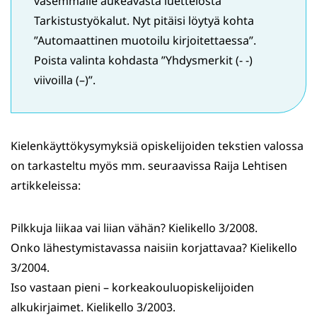
vasemmalle aukeavasta luettelosta
Tarkistustyökalut. Nyt pitäisi löytyä kohta
”Automaattinen muotoilu kirjoitettaessa”.
Poista valinta kohdasta ”Yhdysmerkit (- -)
viivoilla (–)”.
Kielenkäyttökysymyksiä opiskelijoiden tekstien valossa
on tarkasteltu myös mm. seuraavissa Raija Lehtisen
artikkeleissa:
Pilkkuja liikaa vai liian vähän? Kielikello 3/2008.
Onko lähestymistavassa naisiin korjattavaa? Kielikello
3/2004.
Iso vastaan pieni – korkeakouluopiskelijoiden
alkukirjaimet. Kielikello 3/2003.