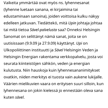
Vaikeita ymmärtää ovat myös ns. lyhennesanat
(lyhenne luetaan sanana, ei kirjaimina tai
edustaminaan sanoina), joiden voittoisa kulku näkyy
edelleen jatkuvan. Tiedättekö, mitä
Upin
johtaja johtaa
tai mitä tietoa
Sävel-palvelusta
saa? Onneksi Helsingin
Sanomat on selittänyt nämä sanat, joita se on
uutisissaan (9.9.09 ja 27.9.09) käyttänyt.
Upi
on
Ulkopoliittinen instituutti ja
Sävel
Helsingin Veden ja
Helsingin Energian rakentama verkkopalvelu, josta voi
seurata kiinteistöjen sähkön, veden ja energian
kulutusta. Niin hauskoja kuin lyhennesananimitykset
ovatkin, niiden merkitys ei tuosta vain aukene lukijalle.
Väärien mielikuvien vaara on erityisen suuri silloin, kun
lyhennesana on jokin kielessä jo ennestään oleva sana
kuten
sävel
.