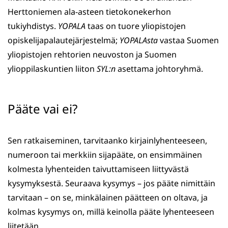
Herttoniemen ala-asteen tietokonekerhon
tukiyhdistys.
YOPALA
taas on tuore yliopistojen
opiskelijapalautejärjestelmä;
YOPALAsta
vastaa Suomen
yliopistojen rehtorien neuvoston ja Suomen
ylioppilaskuntien liiton
SYL:n
asettama johtoryhmä.
Pääte vai ei?
Sen ratkaiseminen, tarvitaanko kirjainlyhenteeseen,
numeroon tai merkkiin sijapääte, on ensimmäinen
kolmesta lyhenteiden taivuttamiseen liittyvästä
kysymyksestä. Seuraava kysymys – jos pääte nimittäin
tarvitaan – on se, minkälainen päätteen on oltava, ja
kolmas kysymys on, millä keinolla pääte lyhenteeseen
liitetään.