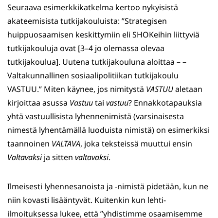
Seuraava esimerkkikatkelma kertoo nykyisistä
akateemisista tutkijakouluista: ”Strategisen
huippuosaamisen keskittymiin eli SHOKeihin liittyviä
tutkijakouluja ovat [3–4 jo olemassa olevaa
tutkijakoulua]. Uutena tutkijakouluna aloittaa – –
Valtakunnallinen sosiaalipolitiikan tutkijakoulu
VASTUU.” Miten käynee, jos nimitystä
VASTUU
aletaan
kirjoittaa asussa
Vastuu
tai
vastuu
? Ennakkotapauksia
yhtä vastuullisista lyhennenimistä (varsinaisesta
nimestä lyhentämällä luoduista nimistä) on esimerkiksi
taannoinen
VALTAVA
, joka teksteissä muuttui ensin
Valtavaksi
ja sitten
valtavaksi
.
Ilmeisesti lyhennesanoista ja -nimistä pidetään, kun ne
niin kovasti lisääntyvät. Kuitenkin kun lehti-
ilmoituksessa lukee, että ”yhdistimme osaamisemme