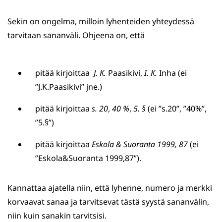
Sekin on ongelma, milloin lyhenteiden yhteydessä
tarvitaan sananväli. Ohjeena on, että
pitää kirjoittaa
J. K.
Paasikivi,
I. K.
Inha (ei
”J.K.Paasikivi” jne.)
pitää kirjoittaa
s. 20
,
40 %
,
5. §
(ei ”s.20”, ”40%”,
”5.§”)
pitää kirjoittaa
Eskola & Suoranta 1999, 87
(ei
”Eskola&Suoranta 1999,87”).
Kannattaa ajatella niin, että lyhenne, numero ja merkki
korvaavat sanaa ja tarvitsevat tästä syystä sananvälin,
niin kuin sanakin tarvitsisi.