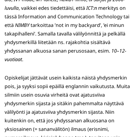
luvulla
, vaikkei edes tiedettäisi, että
ICT:n
merkitys on
tässä Information and Communication Technology tai
että
NIMBY
tarkoittaa ’not in my backyard’, ’ei minun
takapihalleni’. Samalla tavalla välilyönnittä ja pelkällä
yhdysmerkillä liitetään ns. rajakohtia sisältävä
yhdyssanan alkuosa sanan perusosaan, esim.
10–12-
vuotiaat
.
Opiskelijat jättävät usein kaikista näistä yhdysmerkin
pois, ja syyksi sopii epäillä englannin vaikutusta. Muita
silmiin usein osuvia virheitä ovat ajatusviiva
yhdysmerkin sijasta ja sitäkin pahemmalta näyttävä
välilyönti ja ajatusviiva yhdysmerkin sijasta. Niin
kuitenkin on, että jos yhdyssanan alkuosana on
yksiosainen (= sananvälitön) ilmaus (erisnimi,