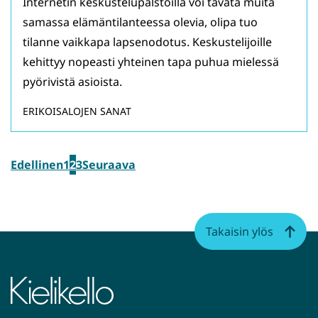
Internetin keskustelupalstoilla voi tavata muita
samassa elämäntilanteessa olevia, olipa tuo
tilanne vaikkapa lapsenodotus. Keskustelijoille
kehittyy nopeasti yhteinen tapa puhua mielessä
pyörivistä asioista.
ERIKOISALOJEN SANAT
Edellinen
1
2
3
Seuraava
Takaisin ylös