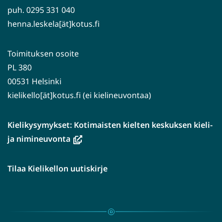
puh. 0295 331 040
henna.leskela[ät]kotus.fi
Toimituksen osoite
PL 380
00531 Helsinki
kielikello[ät]kotus.fi (ei kielineuvontaa)
Kielikysymykset: Kotimaisten kielten keskuksen kieli-
(avautuu
ja nimineuvonta
uuteen
ikkunaan,
Tilaa Kielikellon uutiskirje
siirryt
toiseen
palveluun)