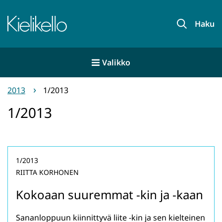
Siirry
sisältöön
Etusivu
Haku
Valikko
2013
1/2013
1/2013
1/2013
RIITTA KORHONEN
Kokoaan suuremmat -kin ja -kaan
Sananloppuun kiinnittyvä liite -kin ja sen kielteinen