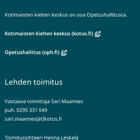
Kotimaisten kielten keskus on osa Opetushallitusta.
(avautuu
Kotimaisten kielten keskus (kotus.fi)
uuteen
ikkunaan,
(avautuu
Opetushallitus (oph.fi)
siirryt
uuteen
toiseen
ikkunaan,
palveluun)
siirryt
Lehden toimitus
toiseen
palveluun)
Vastaava toimittaja Sari Maamies
puh. 0295 331 049
sari.maamies[ät]kotus.fi
Toimitussihteeri Henna Leskelä