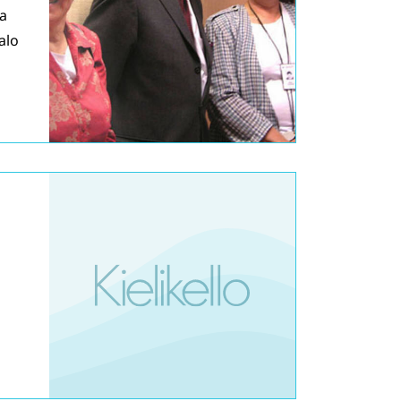
ja
alo