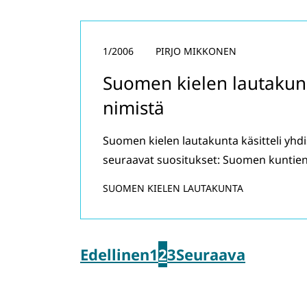
1/2006
PIRJO MIKKONEN
Suomen kielen lautakunn
nimistä
Suomen kielen lautakunta käsitteli yhd
seuraavat suositukset: Suomen kuntie
SUOMEN KIELEN LAUTAKUNTA
Edellinen
1
2
3
Seuraava