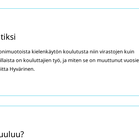
tiksi
onimuotoista kielenkäytön koulutusta niin virastojen kuin
 Millaista on kouluttajien työ, ja miten se on muuttunut vuosi
iitta Hyvärinen.
kuuluu?