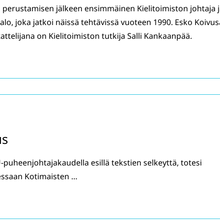
 perustamisen jälkeen ensimmäinen Kielitoimiston johtaja 
salo, joka jatkoi näissä tehtävissä vuoteen 1990. Esko Koivus
ttelijana on Kielitoimiston tutkija Salli Kankaanpää.
us
-puheenjohtajakaudella esillä tekstien selkeyttä, totesi
essaan Kotimaisten …