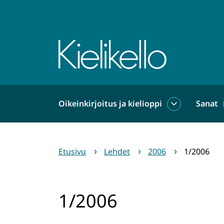
Siirry
sisältöön
Etusivu
Oikeinkirjoitus ja kielioppi
Sanat
Oikeinkirjoit
ja
kielioppi
alasivut
Etusivu
Lehdet
2006
1/2006
1/2006