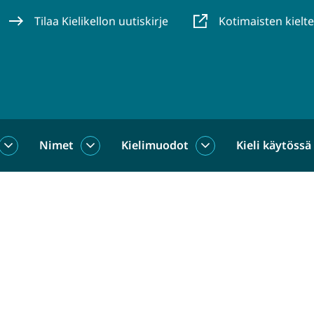
Tilaa Kielikellon uutiskirje
Kotimaisten kielt
Nimet
Kielimuodot
Kieli käytössä
us
Sanat
Nimet
Kielimuodot
alasivut
alasivut
alasivut