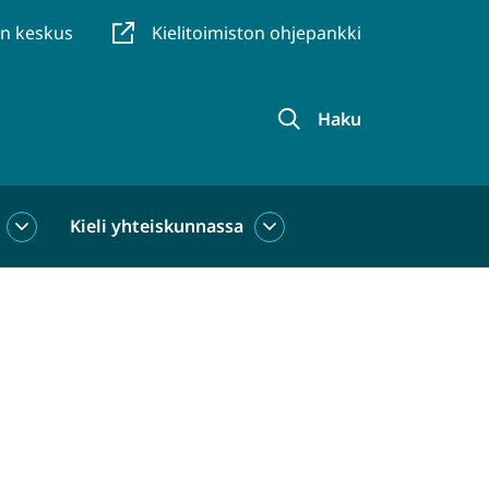
en keskus
Kielitoimiston ohjepankki
Haku
Kieli yhteiskunnassa
Kieli
Kieli
käytössä
yhteiskunnassa
alasivut
alasivut