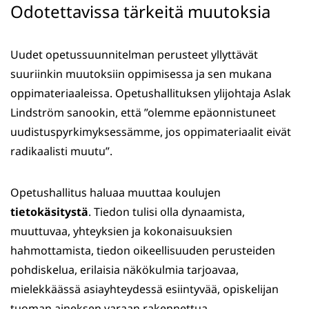
Odotettavissa tärkeitä muutoksia
Uudet opetussuunnitelman perusteet yllyttävät
suuriinkin muutoksiin oppimisessa ja sen mukana
oppimateriaaleissa. Opetushallituksen ylijohtaja Aslak
Lindström sanookin, että ”olemme epäonnistuneet
uudistuspyrkimyksessämme, jos oppimateriaalit eivät
radikaalisti muutu”.
Opetushallitus haluaa muuttaa koulujen
tietokäsitystä
. Tiedon tulisi olla dynaamista,
muuttuvaa, yhteyksien ja kokonaisuuksien
hahmottamista, tiedon oikeellisuuden perusteiden
pohdiskelua, erilaisia näkökulmia tarjoavaa,
mielekkäässä asiayhteydessä esiintyvää, opiskelijan
tuoman aineksen varaan rakennettua.