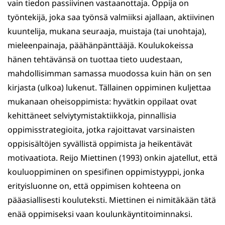
vain tiedon passiivinen vastaanottaja. Oppija on
työntekijä, joka saa työnsä valmiiksi ajallaan, aktiivinen
kuuntelija, mukana seuraaja, muistaja (tai unohtaja),
mieleenpainaja, päähänpänttääjä. Koulukokeissa
hänen tehtävänsä on tuottaa tieto uudestaan,
mahdollisimman samassa muodossa kuin hän on sen
kirjasta (ulkoa) lukenut. Tällainen oppiminen kuljettaa
mukanaan oheisoppimista: hyvätkin oppilaat ovat
kehittäneet selviytymistaktiikkoja, pinnallisia
oppimisstrategioita, jotka rajoittavat varsinaisten
oppisisältöjen syvällistä oppimista ja heikentävät
motivaatiota. Reijo Miettinen (1993) onkin ajatellut, että
kouluoppiminen on spesifinen oppimistyyppi, jonka
erityisluonne on, että oppimisen kohteena on
pääasiallisesti kouluteksti. Miettinen ei nimitäkään tätä
enää oppimiseksi vaan koulunkäyntitoiminnaksi.