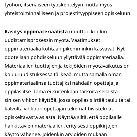
työhön, itsenäiseen työskentelyyn mutta myös
yhteistoiminnalliseen ja projektityyppiseen opiskeluun.
Käsitys oppimateriaalista
muuttuu koulun
uudistamisprosessin myötä. Vaatimukset
oppimateriaalia kohtaan pikemminkin kasvavat. Nyt
odotellaan pohdiskeluun yllyttävää oppimateriaalia.
Materiaalien tuottajien ja tekijöiden myötävaikutus on
koulu-uudistuksessa tärkeää, mutta samalla oman
oppimateriaalinsa tuottajiksi nähdään opettaja ja
oppilas itse. Tämä ei kuitenkaan tarkoita sellaista
sinisen vihkon käyttöä, jossa oppilas siirtää taululta tai
kalvolta vihkoon opettajan tekemät tiivistelmät
opiskeltavasta asiasta. Näyttää siltä, että oppilaalle
hankittavien materiaalien, erityisesti oppikirjojen,
käyttö vähenee. Joidenkin arvioiden mukaan