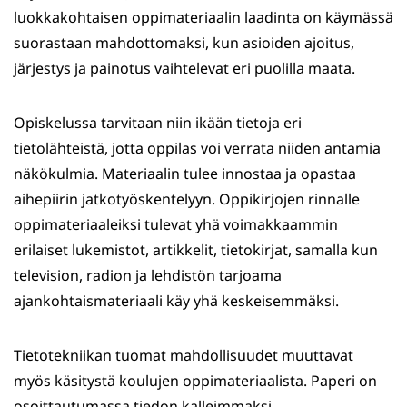
luokkakohtaisen oppimateriaalin laadinta on käymässä
suorastaan mahdottomaksi, kun asioiden ajoitus,
järjestys ja painotus vaihtelevat eri puolilla maata.
Opiskelussa tarvitaan niin ikään tietoja eri
tietolähteistä, jotta oppilas voi verrata niiden antamia
näkökulmia. Materiaalin tulee innostaa ja opastaa
aihepiirin jatkotyöskentelyyn. Oppikirjojen rinnalle
oppimateriaaleiksi tulevat yhä voimakkaammin
erilaiset lukemistot, artikkelit, tietokirjat, samalla kun
television, radion ja lehdistön tarjoama
ajankohtaismateriaali käy yhä keskeisemmäksi.
Tietotekniikan tuomat mahdollisuudet muuttavat
myös käsitystä koulujen oppimateriaalista. Paperi on
osoittautumassa tiedon kalleimmaksi