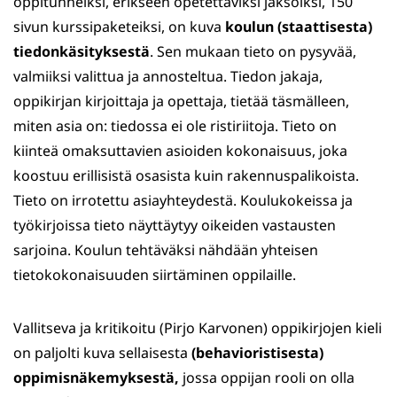
oppitunneiksi, erikseen opetettaviksi jaksoiksi, 150
sivun kurssipaketeiksi, on kuva
koulun (staattisesta)
tiedonkäsityksestä
. Sen mukaan tieto on pysyvää,
valmiiksi valittua ja annosteltua. Tiedon jakaja,
oppikirjan kirjoittaja ja opettaja, tietää täsmälleen,
miten asia on: tiedossa ei ole ristiriitoja. Tieto on
kiinteä omaksuttavien asioiden kokonaisuus, joka
koostuu erillisistä osasista kuin rakennuspalikoista.
Tieto on irrotettu asiayhteydestä. Koulukokeissa ja
työkirjoissa tieto näyttäytyy oikeiden vastausten
sarjoina. Koulun tehtäväksi nähdään yhteisen
tietokokonaisuuden siirtäminen oppilaille.
Vallitseva ja kritikoitu (Pirjo Karvonen) oppikirjojen kieli
on paljolti kuva sellaisesta
(behavioristisesta)
oppimisnäkemyksestä,
jossa oppijan rooli on olla