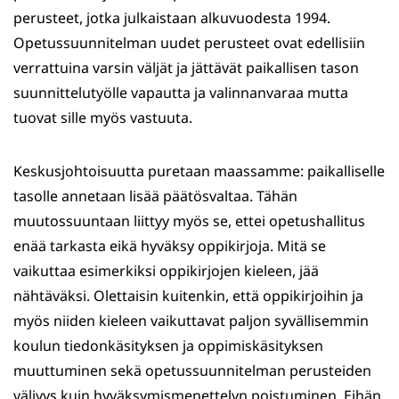
perusteet, jotka julkaistaan alkuvuodesta 1994.
Opetussuunnitelman uudet perusteet ovat edellisiin
verrattuina varsin väljät ja jättävät paikallisen tason
suunnittelutyölle vapautta ja valinnanvaraa mutta
tuovat sille myös vastuuta.
Keskusjohtoisuutta puretaan maassamme: paikalliselle
tasolle annetaan lisää päätösvaltaa. Tähän
muutossuuntaan liittyy myös se, ettei opetushallitus
enää tarkasta eikä hyväksy oppikirjoja. Mitä se
vaikuttaa esimerkiksi oppikirjojen kieleen, jää
nähtäväksi. Olettaisin kuitenkin, että oppikirjoihin ja
myös niiden kieleen vaikuttavat paljon syvällisemmin
koulun tiedonkäsityksen ja oppimiskäsityksen
muuttuminen sekä opetussuunnitelman perusteiden
väljyys kuin hyväksymismenettelyn poistuminen. Eihän