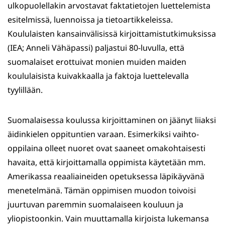
ulkopuolellakin arvostavat faktatietojen luettelemista
esitelmissä, luennoissa ja tietoartikkeleissa.
Koululaisten kansainvälisissä kirjoittamistutkimuksissa
(IEA; Anneli Vähäpassi) paljastui 80-luvulla, että
suomalaiset erottuivat monien muiden maiden
koululaisista kuivakkaalla ja faktoja luettelevalla
tyylillään.
Suomalaisessa koulussa kirjoittaminen on jäänyt liiaksi
äidinkielen oppituntien varaan. Esimerkiksi vaihto-
oppilaina olleet nuoret ovat saaneet omakohtaisesti
havaita, että kirjoittamalla oppimista käytetään mm.
Amerikassa reaaliaineiden opetuksessa läpikäyvänä
menetelmänä. Tämän oppimisen muodon toivoisi
juurtuvan paremmin suomalaiseen kouluun ja
yliopistoonkin. Vain muuttamalla kirjoista lukemansa