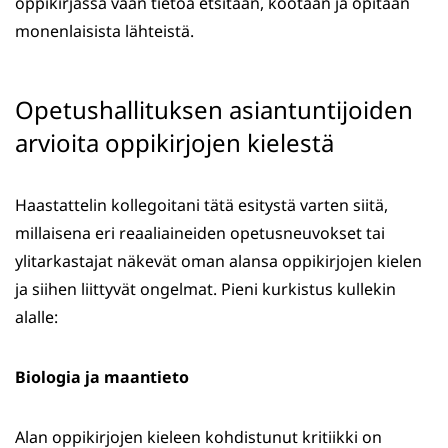
oppikirjassa vaan tietoa etsitään, kootaan ja opitaan
monenlaisista lähteistä.
Opetushallituksen asiantuntijoiden
arvioita oppikirjojen kielestä
Haastattelin kollegoitani tätä esitystä varten siitä,
millaisena eri reaaliaineiden opetusneuvokset tai
ylitarkastajat näkevät oman alansa oppikirjojen kielen
ja siihen liittyvät ongelmat. Pieni kurkistus kullekin
alalle:
Biologia ja maantieto
Alan oppikirjojen kieleen kohdistunut kritiikki on