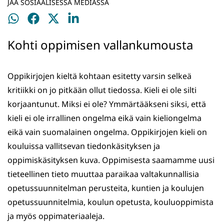
JAA SOSIAALISESSA MEDIASSA
Jaa
Jaa
Jaa
Jaa
WhatsApissa
Facebookissa
Twitterissä
LinkedInissä
Kohti oppimisen vallankumousta
Oppikirjojen kieltä kohtaan esitetty varsin selkeä
kritiikki on jo pitkään ollut tiedossa. Kieli ei ole silti
korjaantunut. Miksi ei ole? Ymmärtääkseni siksi, että
kieli ei ole irrallinen ongelma eikä vain kieliongelma
eikä vain suomalainen ongelma. Oppikirjojen kieli on
kouluissa vallitsevan tiedonkäsityksen ja
oppimiskäsityksen kuva. Oppimisesta saamamme uusi
tieteellinen tieto muuttaa paraikaa valtakunnallisia
opetussuunnitelman perusteita, kuntien ja koulujen
opetussuunnitelmia, koulun opetusta, kouluoppimista
ja myös oppimateriaaleja.