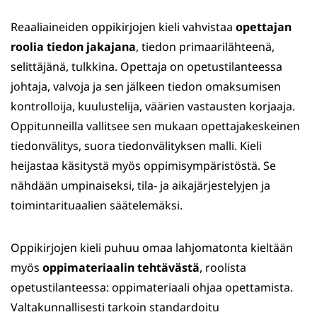
Reaaliaineiden oppikirjojen kieli vahvistaa
opettajan
roolia tiedon jakajana
, tiedon primaarilähteenä,
selittäjänä, tulkkina. Opettaja on opetustilanteessa
johtaja, valvoja ja sen jälkeen tiedon omaksumisen
kontrolloija, kuulustelija, väärien vastausten korjaaja.
Oppitunneilla vallitsee sen mukaan opettajakeskeinen
tiedonvälitys, suora tiedonvälityksen malli. Kieli
heijastaa käsitystä myös oppimisympäristöstä. Se
nähdään umpinaiseksi, tila- ja aikajärjestelyjen ja
toimintarituaalien säätelemäksi.
Oppikirjojen kieli puhuu omaa lahjomatonta kieltään
myös
oppimateriaalin tehtävästä
, roolista
opetustilanteessa: oppimateriaali ohjaa opettamista.
Valtakunnallisesti tarkoin standardoitu