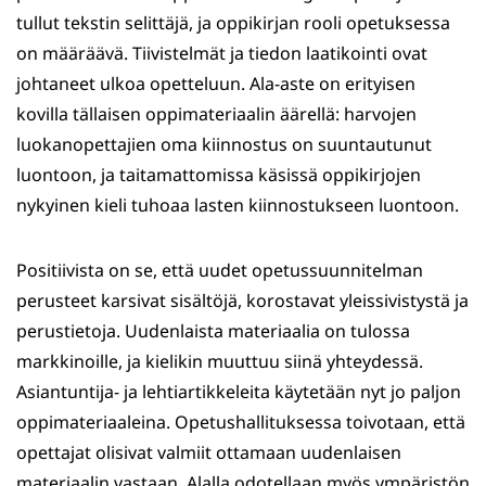
tullut tekstin selittäjä, ja oppikirjan rooli opetuksessa
on määräävä. Tiivistelmät ja tiedon laatikointi ovat
johtaneet ulkoa opetteluun. Ala-aste on erityisen
kovilla tällaisen oppimateriaalin äärellä: harvojen
luokanopettajien oma kiinnostus on suuntautunut
luontoon, ja taitamattomissa käsissä oppikirjojen
nykyinen kieli tuhoaa lasten kiinnostukseen luontoon.
Positiivista on se, että uudet opetussuunnitelman
perusteet karsivat sisältöjä, korostavat yleissivistystä ja
perustietoja. Uudenlaista materiaalia on tulossa
markkinoille, ja kielikin muuttuu siinä yhteydessä.
Asiantuntija- ja lehtiartikkeleita käytetään nyt jo paljon
oppimateriaaleina. Opetushallituksessa toivotaan, että
opettajat olisivat valmiit ottamaan uudenlaisen
materiaalin vastaan. Alalla odotellaan myös ympäristön