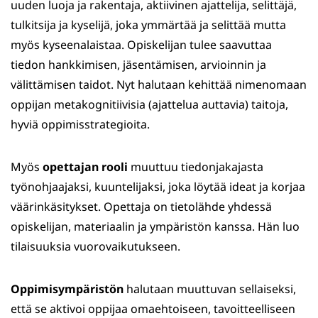
uuden luoja ja rakentaja, aktiivinen ajattelija, selittäjä,
tulkitsija ja kyselijä, joka ymmärtää ja selittää mutta
myös kyseenalaistaa. Opiskelijan tulee saavuttaa
tiedon hankkimisen, jäsentämisen, arvioinnin ja
välittämisen taidot. Nyt halutaan kehittää nimenomaan
oppijan metakognitiivisia (ajattelua auttavia) taitoja,
hyviä oppimisstrategioita.
Myös
opettajan rooli
muuttuu tiedonjakajasta
työnohjaajaksi, kuuntelijaksi, joka löytää ideat ja korjaa
väärinkäsitykset. Opettaja on tietolähde yhdessä
opiskelijan, materiaalin ja ympäristön kanssa. Hän luo
tilaisuuksia vuorovaikutukseen.
Oppimisympäristön
halutaan muuttuvan sellaiseksi,
että se aktivoi oppijaa omaehtoiseen, tavoitteelliseen