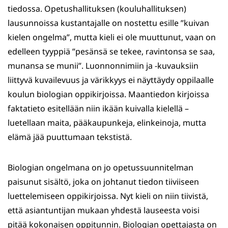
tiedossa. Opetushallituksen (kouluhallituksen)
lausunnoissa kustantajalle on nostettu esille ”kuivan
kielen ongelma”, mutta kieli ei ole muuttunut, vaan on
edelleen tyyppiä ”pesänsä se tekee, ravintonsa se saa,
munansa se munii”. Luonnonnimiin ja -kuvauksiin
liittyvä kuvailevuus ja värikkyys ei näyttäydy oppilaalle
koulun biologian oppikirjoissa. Maantiedon kirjoissa
faktatieto esitellään niin ikään kuivalla kielellä –
luetellaan maita, pääkaupunkeja, elinkeinoja, mutta
elämä jää puuttumaan tekstistä.
Biologian ongelmana on jo opetussuunnitelman
paisunut sisältö, joka on johtanut tiedon tiiviiseen
luettelemiseen oppikirjoissa. Nyt kieli on niin tiivistä,
että asiantuntijan mukaan yhdestä lauseesta voisi
pitää kokonaisen oppitunnin. Biologian opettajasta on