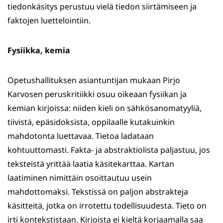
tiedonkäsitys perustuu vielä tiedon siirtämiseen ja
faktojen luettelointiin.
Fysiikka, kemia
Opetushallituksen asiantuntijan mukaan Pirjo
Karvosen peruskritiikki osuu oikeaan fysiikan ja
kemian kirjoissa: niiden kieli on sähkösanomatyyliä,
tiivistä, epäsidoksista, oppilaalle kutakuinkin
mahdotonta luettavaa. Tietoa ladataan
kohtuuttomasti. Fakta- ja abstraktiolista paljastuu, jos
teksteistä yrittää laatia käsitekarttaa. Kartan
laatiminen nimittäin osoittautuu usein
mahdottomaksi. Tekstissä on paljon abstrakteja
käsitteitä, jotka on irrotettu todellisuudesta. Tieto on
irti kontekstistaan. Kirjoista ei kieltä korjaamalla saa