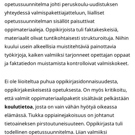
opetussuunnitelma johti peruskoulu-uudistuksen
yhteydessä valmispakettiajatteluun, liialliset
opetussuunnitelman sisällöt paisuttivat
oppimateriaaleja. Oppikirjoista tuli faktakeskeisiä,
materiaalit olivat tuntikohtaisesti strukturoituja. Niihin
kuului usein alkeellisia muistitehtäviä painottavia
työkirjoja, kaiken valmiiksi tarjonneet opettajan oppaat
ja faktatiedon muistamista kontrolloivat valmiskokeet.
Ei ole liioiteltua puhua oppikirjasidonnaisuudesta,
oppikirjakeskeisestä opetuksesta. On myös kritikoitu,
että valmiit oppimateriaalipaketit sisältävät pelkästään
koulutietoa
, josta on vain vähän hyötyä oikeassa
elämässä. Tiukka oppiainejakoisuus on johtanut
tietoaineksen pirstoutuneisuuteen. Oppikirjasta tuli
todellinen opetussuunnitelma. Liian valmiiksi