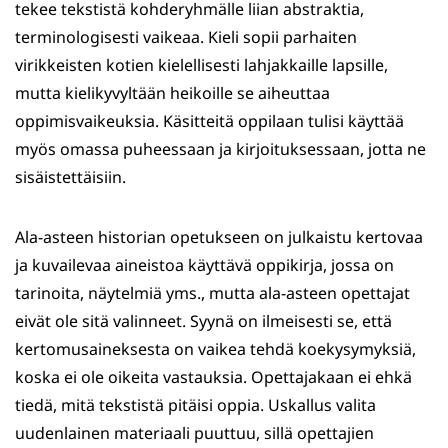
tekee tekstistä kohderyhmälle liian abstraktia,
terminologisesti vaikeaa. Kieli sopii parhaiten
virikkeisten kotien kielellisesti lahjakkaille lapsille,
mutta kielikyvyltään heikoille se aiheuttaa
oppimisvaikeuksia. Käsitteitä oppilaan tulisi käyttää
myös omassa puheessaan ja kirjoituksessaan, jotta ne
sisäistettäisiin.
Ala-asteen historian opetukseen on julkaistu kertovaa
ja kuvailevaa aineistoa käyttävä oppikirja, jossa on
tarinoita, näytelmiä yms., mutta ala-asteen opettajat
eivät ole sitä valinneet. Syynä on ilmeisesti se, että
kertomusaineksesta on vaikea tehdä koekysymyksiä,
koska ei ole oikeita vastauksia. Opettajakaan ei ehkä
tiedä, mitä tekstistä pitäisi oppia. Uskallus valita
uudenlainen materiaali puuttuu, sillä opettajien