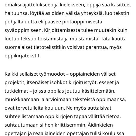
omaksi ajattelukseen ja kielekseen, oppija saa käsitteet
haltuunsa, löytää asioiden välisiä yhteyksiä, luo tekstin
pohjalta uutta eli pääsee pintaoppimisesta
syväoppimiseen. Kirjoittamisesta tulee muutakin kuin
luetun tekstin toistamista ja muistamista. Tätä kautta
suomalaiset tietotekstitkin voisivat parantua, myös
oppikirjatekstit.
Kaikki sellaiset työmuodot – oppiaineiden väliset
projektit, itsenäiset isohkot kirjoitustyöt, esseet ja
tutkielmat – joissa oppilas joutuu käsittelemään,
muokkaamaan ja arvioimaan teksteistä oppimaansa,
ovat tervetulleita kouluun. Ne myös auttaisivat
suhteellistamaan oppikirjojen tapaa välittää tietoa,
suhtautumaan siihen kriittisemmin. Äidinkielen
opettajan ja reaaliaineiden opettajan tulisi kouluissa