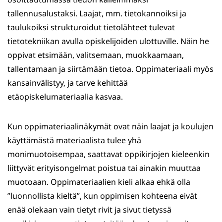
tallennusalustaksi. Laajat, mm. tietokannoiksi ja
taulukoiksi strukturoidut tietolähteet tulevat
tietotekniikan avulla opiskelijoiden ulottuville. Näin he
oppivat etsimään, valitsemaan, muokkaamaan,
tallentamaan ja siirtämään tietoa. Oppimateriaali myös
kansainvälistyy, ja tarve kehittää
etäopiskelumateriaalia kasvaa.
Kun oppimateriaalinäkymät ovat näin laajat ja koulujen
käyttämästä materiaalista tulee yhä
monimuotoisempaa, saattavat oppikirjojen kieleenkin
liittyvät erityisongelmat poistua tai ainakin muuttaa
muotoaan. Oppimateriaalien kieli alkaa ehkä olla
”luonnollista kieltä”, kun oppimisen kohteena eivät
enää olekaan vain tietyt rivit ja sivut tietyssä