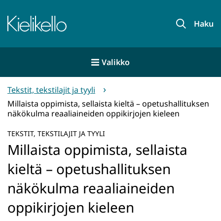
Siirry
sisältöön
Etusivu
Haku
Valikko
Tekstit, tekstilajit ja tyyli
Millaista oppimista, sellaista kieltä – opetushallituksen
näkökulma reaaliaineiden oppikirjojen kieleen
TEKSTIT, TEKSTILAJIT JA TYYLI
Millaista oppimista, sellaista
kieltä – opetushallituksen
näkökulma reaaliaineiden
oppikirjojen kieleen