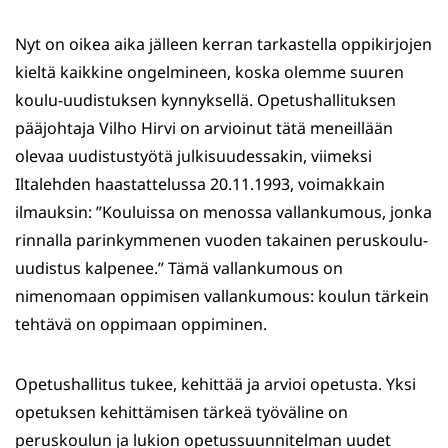
Nyt on oikea aika jälleen kerran tarkastella oppikirjojen
kieltä kaikkine ongelmineen, koska olemme suuren
koulu-uudistuksen kynnyksellä. Opetushallituksen
pääjohtaja Vilho Hirvi on arvioinut tätä meneillään
olevaa uudistustyötä julkisuudessakin, viimeksi
Iltalehden haastattelussa 20.11.1993, voimakkain
ilmauksin: ”Kouluissa on menossa vallankumous, jonka
rinnalla parinkymmenen vuoden takainen peruskoulu-
uudistus kalpenee.” Tämä vallankumous on
nimenomaan oppimisen vallankumous: koulun tärkein
tehtävä on oppimaan oppiminen.
Opetushallitus tukee, kehittää ja arvioi opetusta. Yksi
opetuksen kehittämisen tärkeä työväline on
peruskoulun ja lukion opetussuunnitelman uudet