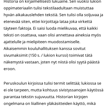
Historia on kirjaimellisesti lukuaine. Sen vuoksi lukion
oppimateriaalin tulisi tekstilaadultaan muistuttaa
hyvän aikakauslehden tekstiä. Sen tulisi olla soljuvaa ja
etenevää siten, ettei kirjoittaja lataa joka virkettä
täyteen faktoja. Ei saisi luoda mielikuvaa, että kaikki
teksti on osattava, vaan olisi annettava aineksia myös
ajattelulle ja mielipiteen muodostamiselle.
Aikaisemmin kouluhallituksen kanssa sovitut
sivumaksimit (150 s. / lukion kurssi) toimivat tätä
näkemystä vastaan, joten nyt niistä olisi syytä päästä
eroon.
Peruskoulun kirjoissa tulisi termit selittää; lukiossa se
ei ole tarpeen, mutta kohtuus sivistyssanojen käytössä
parantaa tekstin sujuvuutta. Historian kirjojen
ongelmana on liiallinen yläkäsitteiden käyttö, mikä