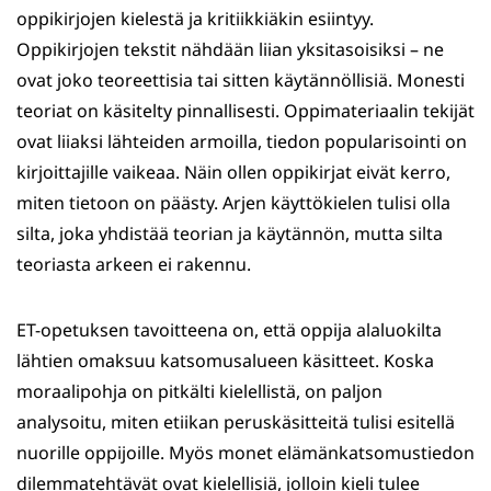
oppikirjojen kielestä ja kritiikkiäkin esiintyy.
Oppikirjojen tekstit nähdään liian yksitasoisiksi – ne
ovat joko teoreettisia tai sitten käytännöllisiä. Monesti
teoriat on käsitelty pinnallisesti. Oppimateriaalin tekijät
ovat liiaksi lähteiden armoilla, tiedon popularisointi on
kirjoittajille vaikeaa. Näin ollen oppikirjat eivät kerro,
miten tietoon on päästy. Arjen käyttökielen tulisi olla
silta, joka yhdistää teorian ja käytännön, mutta silta
teoriasta arkeen ei rakennu.
ET-opetuksen tavoitteena on, että oppija alaluokilta
lähtien omaksuu katsomusalueen käsitteet. Koska
moraalipohja on pitkälti kielellistä, on paljon
analysoitu, miten etiikan peruskäsitteitä tulisi esitellä
nuorille oppijoille. Myös monet elämänkatsomustiedon
dilemmatehtävät ovat kielellisiä, jolloin kieli tulee