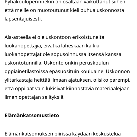
Pyhäkouluperinnekin on osaltaan vaikuttanut siihen,
että meille on muotoutunut kieli puhua uskonnosta
lapsentajuisesti.
Ala-asteella ei ole uskontoon erikoistuneita
luokanopettajia, eivätkä läheskään kaikki
luokanopettajat ole sopusoinnussa itsensä kanssa
uskontotunnilla. Uskonto onkin peruskoulun
oppiainetilastoissa epäsuosituin kouluaine. Uskonnon
ylitarkastaja heittää ilmaan ajatuksen, olisiko parempi,
että oppilaat vain lukisivat kiinnostavia materiaalejaan
ilman opettajan selityksiä.
Elämänkatsomustieto
Elämänkatsomuksen piirissä käydään keskustelua