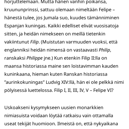
horjuttelemaan. Mutta hänen vanhin poikansa,
kruununprinssi, sattuu olemaan nimeltään Felipe –
hänestä tulee, jos Jumala suo, kuudes tämänniminen
Espanjan kuningas. Kaikki edelliset elivät vuosisatoja
sitten, ja heidän nimekseen on meillä tietenkin
vakiintunut
Filip
. (Muistutan varmuuden vuoksi, että
englanniksi heidän nimensä on vastaavasti
Philip
,
ranskaksi
Philippe
jne.) Kun etenkin Filip II:lla on
maansa historiassa maine sen loistavimman kauden
kuninkaana, hieman kuten Ranskan historiassa
”aurinkokuningas” Ludvig XIV:llä, hän ei ole pelkkä nimi
pölyisessä luettelossa. Filip I, II, III, IV, V – Felipe VI?
Uskoakseni kysymykseen uusien monarkkien
nimiasuista voidaan löytää ratkaisu vain ottamalla
useat tekijät huomioon. Ilmeistä on, että nykyaikana