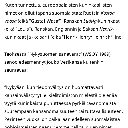
Kuten tunnettua, eurooppalaisten kuninkaallisten
nimet on ollut tapana suomalaistaa: Ruotsin
Kustaa
Vaasa
(eikä ”Gustaf Wasa”), Ranskan
Ludvig
-kuninkaat
(eikä ”Louis”), Ranskan, Englannin ja Saksan
Henrik
-
kuninkaat ja -keisarit (eikä ”Henri/Henry/Heinrich”) jne.
Teoksessa ”Nykysuomen sanavarat” (WSOY 1989)
sanoo edesmennyt Jouko Vesikansa kuitenkin
seuraavaa:
”Nykyään, kun tiedonvälitys on huomattavasti
kansainvälistynyt, ei kielitoimiston mielestä ole enää
’syytä kuninkaista puhuttaessa pyrkiä tavanomaista
suurempaan kansanomaisuuteen tai tuttavallisuuteen.
Perinteen vuoksi on paikallaan edelleen suomalaistaa
pohjoismaisten naapuriemme hallitsijoiden nimet,