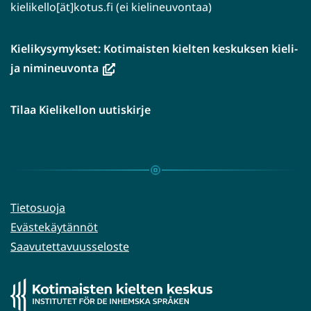
kielikello[ät]kotus.fi (ei kielineuvontaa)
Kielikysymykset: Kotimaisten kielten keskuksen kieli-
(avautuu
ja nimineuvonta
uuteen
ikkunaan,
Tilaa Kielikellon uutiskirje
siirryt
toiseen
palveluun)
Tietosuoja
Evästekäytännöt
Saavutettavuusseloste