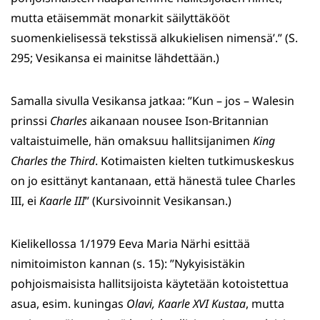
mutta etäisemmät monarkit säilyttäkööt
suomenkielisessä tekstissä alkukielisen nimensä’.” (S.
295; Vesikansa ei mainitse lähdettään.)
Samalla sivulla Vesikansa jatkaa: ”Kun – jos – Walesin
prinssi
Charles
aikanaan nousee Ison-Britannian
valtaistuimelle, hän omaksuu hallitsijanimen
King
Charles the Third
. Kotimaisten kielten tutkimuskeskus
on jo esittänyt kantanaan, että hänestä tulee Charles
III, ei
Kaarle III
” (Kursivoinnit Vesikansan.)
Kielikellossa 1/1979 Eeva Maria Närhi esittää
nimitoimiston kannan (s. 15): ”Nykyisistäkin
pohjoismaisista hallitsijoista käytetään kotoistettua
asua, esim. kuningas
Olavi, Kaarle XVI Kustaa
, mutta