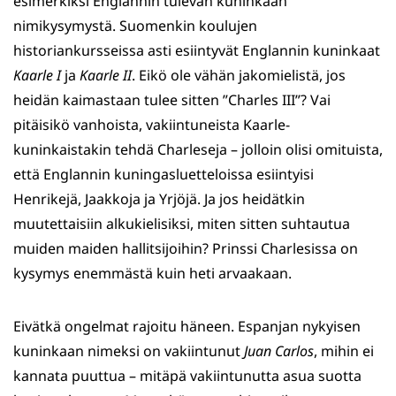
esimerkiksi Englannin tulevan kuninkaan
nimikysymystä. Suomenkin koulujen
historiankursseissa asti esiintyvät Englannin kuninkaat
Kaarle I
ja
Kaarle II
. Eikö ole vähän jakomielistä, jos
heidän kaimastaan tulee sitten ”Charles III”? Vai
pitäisikö vanhoista, vakiintuneista Kaarle-
kuninkaistakin tehdä Charleseja – jolloin olisi omituista,
että Englannin kuningasluetteloissa esiintyisi
Henrikejä, Jaakkoja ja Yrjöjä. Ja jos heidätkin
muutettaisiin alkukielisiksi, miten sitten suhtautua
muiden maiden hallitsijoihin? Prinssi Charlesissa on
kysymys enemmästä kuin heti arvaakaan.
Eivätkä ongelmat rajoitu häneen. Espanjan nykyisen
kuninkaan nimeksi on vakiintunut
Juan Carlos
, mihin ei
kannata puuttua – mitäpä vakiintunutta asua suotta