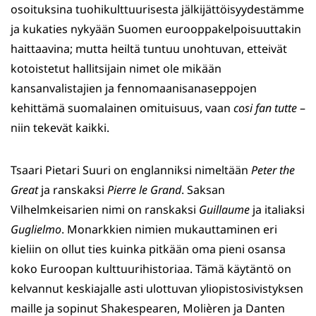
osoituksina tuohikulttuurisesta jälkijättöisyydestämme
ja kukaties nykyään Suomen eurooppakelpoisuuttakin
haittaavina; mutta heiltä tuntuu unohtuvan, etteivät
kotoistetut hallitsijain nimet ole mikään
kansanvalistajien ja fennomaanisanaseppojen
kehittämä suomalainen omituisuus, vaan
cosi fan tutte
–
niin tekevät kaikki.
Tsaari Pietari Suuri on englanniksi nimeltään
Peter the
Great
ja ranskaksi
Pierre le Grand
. Saksan
Vilhelmkeisarien nimi on ranskaksi
Guillaume
ja italiaksi
Guglielmo
. Monarkkien nimien mukauttaminen eri
kieliin on ollut ties kuinka pitkään oma pieni osansa
koko Euroopan kulttuurihistoriaa. Tämä käytäntö on
kelvannut keskiajalle asti ulottuvan yliopistosivistyksen
maille ja sopinut Shakespearen, Molièren ja Danten