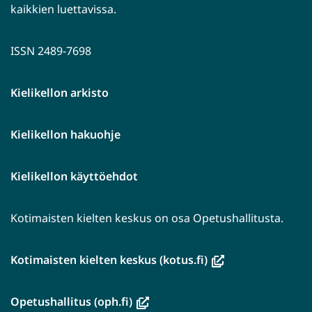
kaikkien luettavissa.
ISSN 2489-7698
Kielikellon arkisto
Kielikellon hakuohje
Kielikellon käyttöehdot
Kotimaisten kielten keskus on osa Opetushallitusta.
(avautuu
Kotimaisten kielten keskus (kotus.fi)
uuteen
ikkunaan,
(avautuu
Opetushallitus (oph.fi)