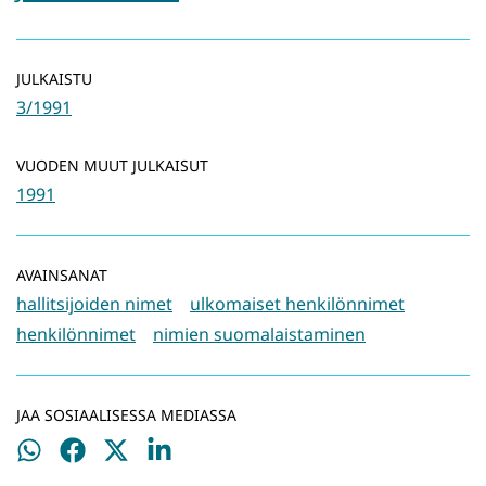
JULKAISTU
3/1991
VUODEN MUUT JULKAISUT
1991
AVAINSANAT
hallitsijoiden nimet
ulkomaiset henkilönnimet
henkilönnimet
nimien suomalaistaminen
JAA SOSIAALISESSA MEDIASSA
Jaa
Jaa
Jaa
Jaa
WhatsApissa
Facebookissa
Twitterissä
LinkedInissä