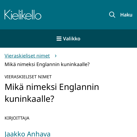
Siirry
sisältöön
Etusivu
Haku
Valikko
Vieraskieliset nimet
Mikä nimeksi Englannin kuninkaalle?
VIERASKIELISET NIMET
Mikä nimeksi Englannin
kuninkaalle?
KIRJOITTAJA
Jaakko Anhava