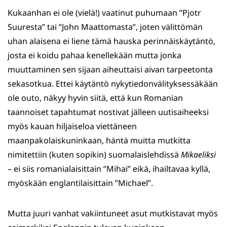
Kukaanhan ei ole (vielä!) vaatinut puhumaan ”Pjotr
Suuresta” tai ”John Maattomasta”, joten välittömän
uhan alaisena ei liene tämä hauska perinnäiskäytäntö,
josta ei koidu pahaa kenellekään mutta jonka
muuttaminen sen sijaan aiheuttaisi aivan tarpeetonta
sekasotkua. Ettei käytäntö nykytiedonvälityksessäkään
ole outo, näkyy hyvin siitä, että kun Romanian
taannoiset tapahtumat nostivat jälleen uutisaiheeksi
myös kauan hiljaiseloa viettäneen
maanpakolaiskuninkaan, häntä muitta mutkitta
nimitettiin (kuten sopikin) suomalaislehdissä
Mikaeliksi
– ei siis romanialaisittain ”Mihai” eikä, ihailtavaa kyllä,
myöskään englantilaisittain ”Michael”.
Mutta juuri vanhat vakiintuneet asut mutkistavat myös