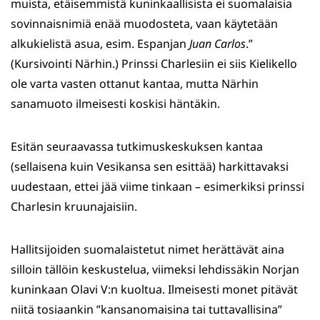
muista, etäisemmistä kuninkaallisista ei suomalaisia
sovinnaisnimiä enää muodosteta, vaan käytetään
alkukielistä asua, esim. Espanjan
Juan Carlos
.”
(Kursivointi Närhin.) Prinssi Charlesiin ei siis Kielikello
ole varta vasten ottanut kantaa, mutta Närhin
sanamuoto ilmeisesti koskisi häntäkin.
Esitän seuraavassa tutkimuskeskuksen kantaa
(sellaisena kuin Vesikansa sen esittää) harkittavaksi
uudestaan, ettei jää viime tinkaan – esimerkiksi prinssi
Charlesin kruunajaisiin.
Hallitsijoiden suomalaistetut nimet herättävät aina
silloin tällöin keskustelua, viimeksi lehdissäkin Norjan
kuninkaan Olavi V:n kuoltua. Ilmeisesti monet pitävät
niitä tosiaankin ”kansanomaisina tai tuttavallisina”