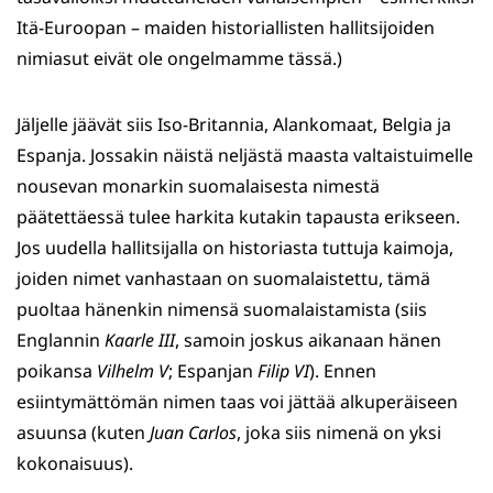
Itä-Euroopan – maiden historiallisten hallitsijoiden
nimiasut eivät ole ongelmamme tässä.)
Jäljelle jäävät siis Iso-Britannia, Alankomaat, Belgia ja
Espanja. Jossakin näistä neljästä maasta valtaistuimelle
nousevan monarkin suomalaisesta nimestä
päätettäessä tulee harkita kutakin tapausta erikseen.
Jos uudella hallitsijalla on historiasta tuttuja kaimoja,
joiden nimet vanhastaan on suomalaistettu, tämä
puoltaa hänenkin nimensä suomalaistamista (siis
Englannin
Kaarle III
, samoin joskus aikanaan hänen
poikansa
Vilhelm V
; Espanjan
Filip VI
). Ennen
esiintymättömän nimen taas voi jättää alkuperäiseen
asuunsa (kuten
Juan Carlos
, joka siis nimenä on yksi
kokonaisuus).