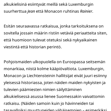
alkukielisinä esiintyvät meillä sekä Luxemburgin
suurherttua
Jean
että Monacon ruhtinas
Rainier
.
Esitän seuraavassa ratkaisua, jonka tarkoituksena on
sovitella jossain määrin ristiin vetäviä periaatteita siten,
että huomioon tulevat otetuksi sekä nykyaikainen
viestintä että historian perintö.
Pohjoismaiden ulkopuolella on Euroopassa seitsemän
monarkiaa, niistä kolme kääpiövaltiota. Luxemburgin,
Monacon ja Liechtensteinin hallitsijat eivät juuri esiinny
yleisessä historiassa, joten näiden maiden nykyisten ja
tulevien päämiesten nimien säilyttäminen
alkukielisessä asussa lienee Suomessakin vaivattomin
ratkaisu. (Näiden samoin kuin jo hävinneiden tai
tasavalloiksi muuttuneiden vähäisempien – esimerkiksi