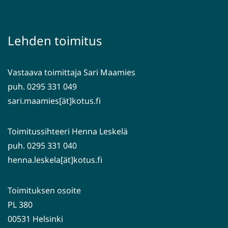
siirryt
uuteen
toiseen
ikkunaan,
palveluun)
siirryt
Lehden toimitus
toiseen
palveluun)
Vastaava toimittaja Sari Maamies
puh. 0295 331 049
sari.maamies[ät]kotus.fi
Toimitussihteeri Henna Leskelä
puh. 0295 331 040
henna.leskela[ät]kotus.fi
Toimituksen osoite
PL 380
00531 Helsinki