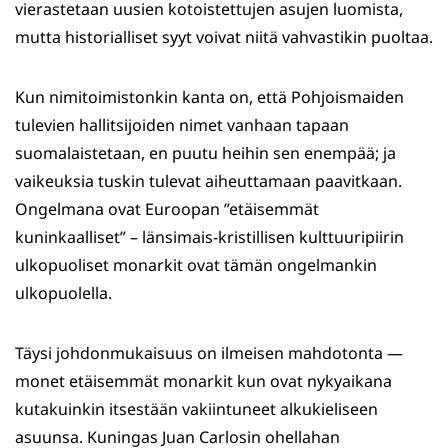
vierastetaan uusien kotoistettujen asujen luomista,
mutta historialliset syyt voivat niitä vahvastikin puoltaa.
Kun nimitoimistonkin kanta on, että Pohjoismaiden
tulevien hallitsijoiden nimet vanhaan tapaan
suomalaistetaan, en puutu heihin sen enempää; ja
vaikeuksia tuskin tulevat aiheuttamaan paavitkaan.
Ongelmana ovat Euroopan ”etäisemmät
kuninkaalliset” – länsimais-kristillisen kulttuuripiirin
ulkopuoliset monarkit ovat tämän ongelmankin
ulkopuolella.
Täysi johdonmukaisuus on ilmeisen mahdotonta —
monet etäisemmät monarkit kun ovat nykyaikana
kutakuinkin itsestään vakiintuneet alkukieliseen
asuunsa. Kuningas Juan Carlosin ohellahan