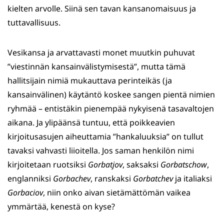
kielten arvolle. Siinä sen tavan kansanomaisuus ja
tuttavallisuus.
Vesikansa ja arvattavasti monet muutkin puhuvat
”viestinnän kansainvälistymisestä”, mutta tämä
hallitsijain nimiä mukauttava perinteikäs (ja
kansainvälinen) käytäntö koskee sangen pientä nimien
ryhmää – entistäkin pienempää nykyisenä tasavaltojen
aikana. Ja ylipäänsä tuntuu, että poikkeavien
kirjoitusasujen aiheuttamia ”hankaluuksia” on tullut
tavaksi vahvasti liioitella. Jos saman henkilön nimi
kirjoitetaan ruotsiksi
Gorbatjov
, saksaksi
Gorbatschow
,
englanniksi
Gorbachev
, ranskaksi
Gorbatchev
ja italiaksi
Gorbaciov
, niin onko aivan sietämättömän vaikea
ymmärtää, kenestä on kyse?