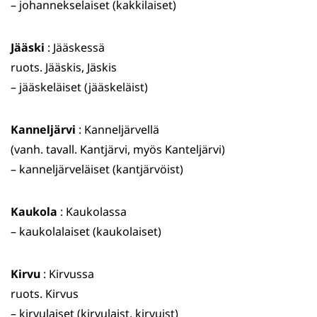
– johannekselaiset (kakkilaiset)
Jääski
: Jääskessä
ruots. Jääskis, Jäskis
– jääskeläiset (jääskeläist)
Kanneljärvi
: Kanneljärvellä
(vanh. tavall. Kantjärvi, myös Kanteljärvi)
– kanneljärveläiset (kantjärvöist)
Kaukola
: Kaukolassa
– kaukolalaiset (kaukolaiset)
Kirvu
: Kirvussa
ruots. Kirvus
– kirvulaiset (kirvulaist, kirvuist)