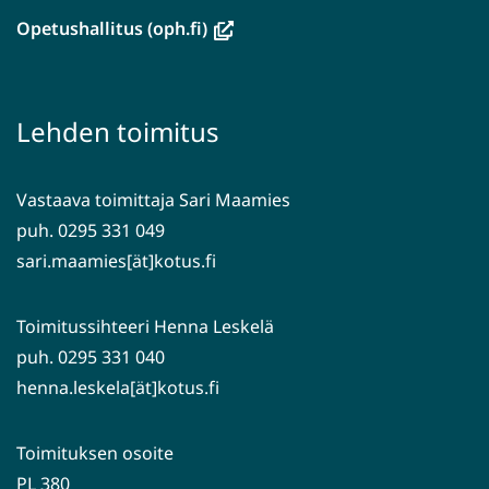
ikkunaan,
(avautuu
Opetushallitus (oph.fi)
siirryt
uuteen
toiseen
ikkunaan,
palveluun)
siirryt
Lehden toimitus
toiseen
palveluun)
Vastaava toimittaja Sari Maamies
puh. 0295 331 049
sari.maamies[ät]kotus.fi
Toimitussihteeri Henna Leskelä
puh. 0295 331 040
henna.leskela[ät]kotus.fi
Toimituksen osoite
PL 380