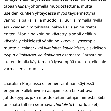
tapaan
lainen
-johtimella muodostettuna, mutta
useiden kuntien yhteydessä myös täydennettynä
vanhoilla paikallisilla muodoilla. Juuri alimmalla rivillä,
asukkaiden nimityksissä, näkyy karjalan murretta
eniten. Monin paikoin on käytetty ja sopii vieläkin
käyttää yleiskielestä vähän poikkeavia, lyhyempiä
muotoja, esimerkiksi
hiitolaiset
,
kaukolaiset
yleiskielisen
tyypin
hiitolalaiset, kaukolalaiset
asemasta. Parasta on
kuitenkin olla käyttämättä lyhyempää muotoa, ellei ole
varma sen aitoudesta.
Laatokan Karjalassa oli ennen vanhaan käytössä
erityinen kollektiivinen asujaimistoa tarkoittava
johdostyyppi, joka muodostettiin pitäjän nimestä. Siitä
on saatu talteen seuraavat:
harlulisto
(= harlulaiset),