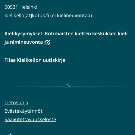
00531 Helsinki
kielikello[ät]kotus.fi (ei kielineuvontaa)
Kielikysymykset: Kotimaisten kielten keskuksen kieli-
(avautuu
ja nimineuvonta
uuteen
ikkunaan,
Tilaa Kielikellon uutiskirje
siirryt
toiseen
palveluun)
Tietosuoja
Evästekäytännöt
Saavutettavuusseloste