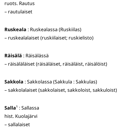
ruots. Rautus
– rautulaiset
Ruskeala
: Ruskealassa (Ruskiilas)
– ruskealalaiset (ruskiilaiset; ruskielisto)
Räisälä
: Räisälässä
– räisäläläiset (räisäläiset, räisäläist, räisälöist)
Sakkola
: Sakkolassa (Sakkula : Sakkulas)
– sakkolalaiset (sakkolaiset, sakkoloist, sakkuloist)
Salla
¹ : Sallassa
hist. Kuolajärvi
– sallalaiset