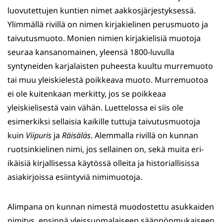
luovutettujen kuntien nimet aakkosjärjestyksessä.
Ylimmällä rivillä on nimen kirjakielinen perusmuoto ja
taivutusmuoto. Monien nimien kirjakielisiä muotoja
seuraa kansanomainen, yleensä 1800-luvulla
syntyneiden karjalaisten puheesta kuultu murremuoto
tai muu yleiskielestä poikkeava muoto. Murremuotoa
ei ole kuitenkaan merkitty, jos se poikkeaa
yleiskielisestä vain vähän. Luettelossa ei siis ole
esimerkiksi sellaisia kaikille tuttuja taivutusmuotoja
kuin
Viipuris
ja
Räisäläs
. Alemmalla rivillä on kunnan
ruotsinkielinen nimi, jos sellainen on, sekä muita eri-
ikäisiä kirjallisessa käytössä olleita ja historiallisissa
asiakirjoissa esiintyviä nimimuotoja.
Alimpana on kunnan nimestä muodostettu asukkaiden
nimitys, ensinnä yleissuomalaiseen säännönmukaiseen