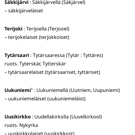
Säkkijärvi
: Säkkijärvellä (Säkjärvel)
– säkkijärveläiset
Terijoki
: Terijoella (Terjooel)
– terijokelaiset (terjokkoiset)
Tytärsaari
: Tytärsaaressa (Tytär : Tyttäres)
ruots. Tyterskär, Tytterskär
– tytärsaarelaiset (tytärsaariset, tyttäriset)
Uukuniemi
¹ : Uukuniemellä (Uutniem, Uupuniemi)
– uukuniemeläiset (uukuniemeläist)
Uusikirkko
: Uudellakirkolla (Uuvelkirkool)
ruots. Nykyrka
– uuskirkkolaiset (uuskirkkost)