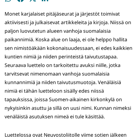
WhatsApissa
Facebookissa
Twitterissä
LinkedInissä
Monet karjalaiset pitäjäseurat ja järjestöt toimivat
aktiivisesti ja julkaisevat artikkeleita ja kirjoja. Niissä on
paljon luovutetun alueen vanhoja suomalaisia
paikannimiä. Koska alue on laaja, ei ole helppo hallita
sen nimistöäkään kokonaisuudessaan, ei edes kaikkien
kuntien nimiä ja niiden perinteistä taivutustapaa.
Seuraava luettelo on tarkoitettu avuksi niille, jotka
tarvitsevat nimenomaan vanhoja suomalaisia
kunnannimiä ja niiden taivutusmuotoja. Venäläisiä
nimiä ei tähän luetteloon sisälly edes niissä
tapauksissa, joissa Suomen-aikainen kirkonkylä on
nykyisinkin asuttu ja sillä on uusi nimi. Kunnan nimeksi
venäläistä asutuksen nimeä ei tule käsittää.
Luettelossa ovat Neuvostoliitolle viime sotien jälkeen