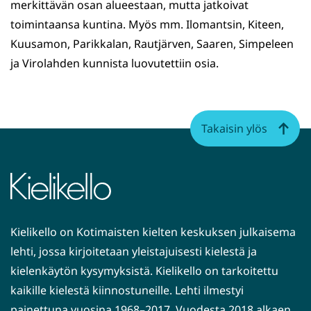
merkittävän osan alueestaan, mutta jatkoivat
toimintaansa kuntina. Myös mm. Ilomantsin, Kiteen,
Kuusamon, Parikkalan, Rautjärven, Saaren, Simpeleen
ja Virolahden kunnista luovutettiin osia.
Takaisin ylös
Kielikello on Kotimaisten kielten keskuksen julkaisema
lehti, jossa kirjoitetaan yleistajuisesti kielestä ja
kielenkäytön kysymyksistä. Kielikello on tarkoitettu
kaikille kielestä kiinnostuneille. Lehti ilmestyi
painettuna vuosina 1968–2017. Vuodesta 2018 alkaen