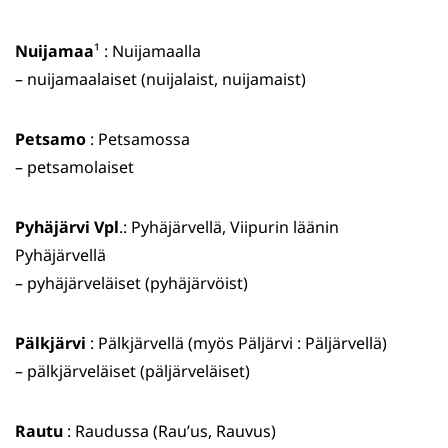
Nuijamaa
¹ : Nuijamaalla
– nuijamaalaiset (nuijalaist, nuijamaist)
Petsamo
: Petsamossa
– petsamolaiset
Pyhäjärvi Vpl
.: Pyhäjärvellä, Viipurin läänin
Pyhäjärvellä
– pyhäjärveläiset (pyhäjärvöist)
Pälkjärvi
: Pälkjärvellä (myös Päljärvi : Päljärvellä)
– pälkjärveläiset (päljärveläiset)
Rautu
: Raudussa (Rau’us, Rauvus)