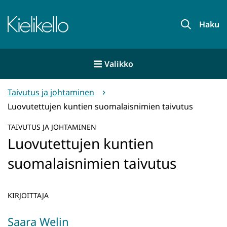
Siirry
sisältöön
Etusivu
Haku
Valikko
Taivutus ja johtaminen
Luovutettujen kuntien suomalaisnimien taivutus
TAIVUTUS JA JOHTAMINEN
Luovutettujen kuntien
suomalaisnimien taivutus
KIRJOITTAJA
Saara Welin