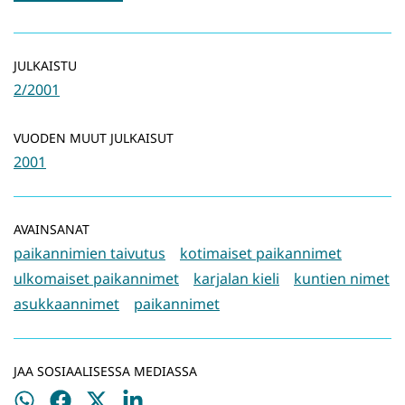
JULKAISTU
2/2001
VUODEN MUUT JULKAISUT
2001
AVAINSANAT
paikannimien taivutus
kotimaiset paikannimet
ulkomaiset paikannimet
karjalan kieli
kuntien nimet
asukkaannimet
paikannimet
JAA SOSIAALISESSA MEDIASSA
Jaa
Jaa
Jaa
Jaa