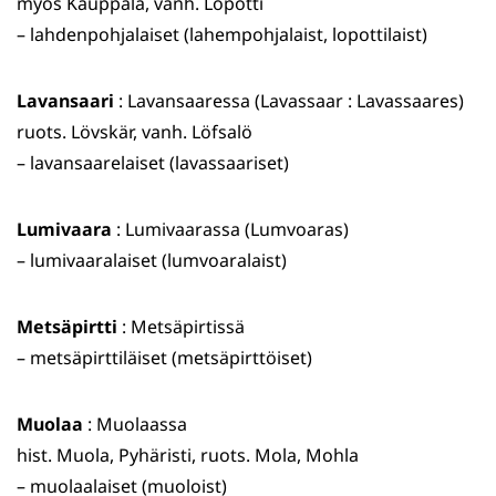
myös Kauppala, vanh. Lopotti
– lahdenpohjalaiset (lahempohjalaist, lopottilaist)
Lavansaari
: Lavansaaressa (Lavassaar : Lavassaares)
ruots. Lövskär, vanh. Löfsalö
– lavansaarelaiset (lavassaariset)
Lumivaara
: Lumivaarassa (Lumvoaras)
– lumivaaralaiset (lumvoaralaist)
Metsäpirtti
: Metsäpirtissä
– metsäpirttiläiset (metsäpirttöiset)
Muolaa
: Muolaassa
hist. Muola, Pyhäristi, ruots. Mola, Mohla
– muolaalaiset (muoloist)