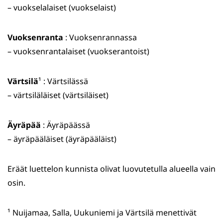
– vuokselalaiset (vuokselaist)
Vuoksenranta
: Vuoksenrannassa
– vuoksenrantalaiset (vuokserantoist)
Värtsilä
¹ : Värtsilässä
– värtsiläläiset (värtsiläiset)
Äyräpää
: Äyräpäässä
– äyräpääläiset (äyräpääläist)
Eräät luettelon kunnista olivat luovutetulla alueella vain
osin.
¹ Nuijamaa, Salla, Uukuniemi ja Värtsilä menettivät