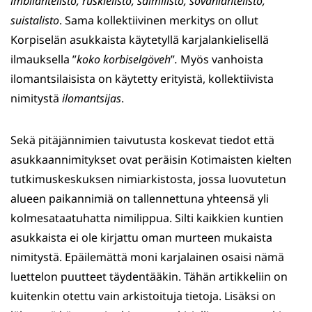
imbilahtelisto, ruskielisto, salmilisto, sovanlahtelisto,
suistalisto
. Sama kollektiivinen merkitys on ollut
Korpiselän asukkaista käytetyllä karjalankielisellä
ilmauksella ”
koko korbiselgöveh
”
.
Myös vanhoista
ilomantsilaisista on käytetty erityistä, kollektiivista
nimitystä
ilomantsijas
.
Sekä pitäjännimien taivutusta koskevat tiedot että
asukkaannimitykset ovat peräisin Kotimaisten kielten
tutkimuskeskuksen nimiarkistosta, jossa luovutetun
alueen paikannimiä on tallennettuna yhteensä yli
kolmesataatuhatta nimilippua. Silti kaikkien kuntien
asukkaista ei ole kirjattu oman murteen mukaista
nimitystä. Epäilemättä moni karjalainen osaisi nämä
luettelon puutteet täydentääkin. Tähän artikkeliin on
kuitenkin otettu vain arkistoituja tietoja. Lisäksi on