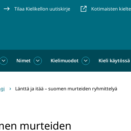
Tilaa Kielikellon uutiskirje
Kotimaisten kielt
Nimet
Kielimuodot
Kieli käytössä
us
Sanat
Nimet
Kielimuodot
alasivut
alasivut
alasivut
ngi
Länttä ja itää – suomen murteiden ryhmittelyä
uomen murteiden