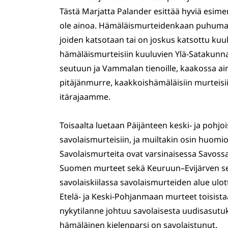
Tästä Marjatta Palander esittää hyviä esim
ole ainoa. Hämäläismurteidenkaan puhuma-a
joiden katsotaan tai on joskus katsottu k
hämäläismurteisiin kuuluvien Ylä-Satakunn
seutuun ja Vammalan tienoille, kaakossa ai
pitäjänmurre, kaakkoishämäläisiin murteisiin
itärajaamme.
Toisaalta luetaan Päijänteen keski- ja pohj
savolaismurteisiin, ja muiltakin osin huom
Savolaismurteita ovat varsinaisessa Savoss
Suomen murteet sekä Keuruun–Evijärven seud
savolaiskiilassa savolaismurteiden alue ulot
Etelä- ja Keski-Pohjanmaan murteet toisista
nykytilanne johtuu savolaisesta uudisasutuk
hämäläinen kielenparsi on savolaistunut.