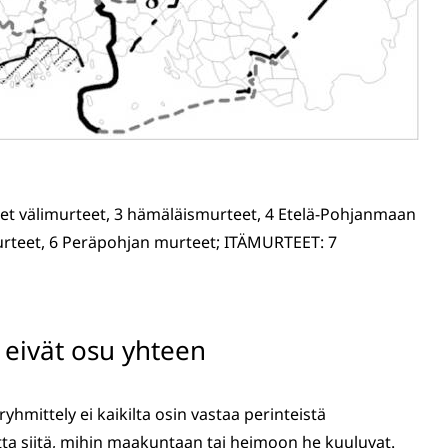
et välimurteet, 3 hämäläismurteet, 4 Etelä-Pohjanmaan
urteet, 6 Peräpohjan murteet; ITÄMURTEET: 7
eivät osu yhteen
mittely ei kaikilta osin vastaa perinteistä
a siitä, mihin maakuntaan tai heimoon he kuuluvat.