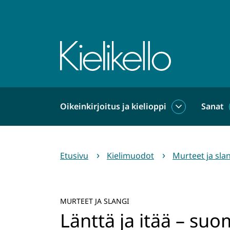
Siirry
sisältöön
Etusivu
Oikeinkirjoitus ja kielioppi
Sanat
Oikeinkirjoit
ja
kielioppi
alasivut
Etusivu
Kielimuodot
Murteet ja sla
MURTEET JA SLANGI
Länttä ja itää – s