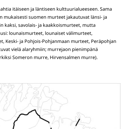
htia itäiseen ja läntiseen kulttuurialueeseen. Sama
un mukaisesti suomen murteet jakautuvat länsi- ja
n kaksi, savolais- ja kaakkoismurteet, mutta
si: lounaismurteet, lounaiset välimurteet,
t, Keski- ja Pohjois-Pohjanmaan murteet, Peräpohjan
tuvat vielä alaryhmiin; murrejaon pienimpänä
erkiksi Someron murre, Hirvensalmen murre).