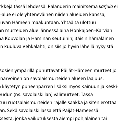
erkkejä tässä lehdessä. Palanderin mainitsema
karjala
ei
lue ei ole yhteneväinen niiden alueiden kanssa,
uuluvan Hämeen maakuntaan. Yhtäältä ulottuu
an murteiden alue lännessä aina Honkajoen–Karvian
na Kouvolan ja Haminan seutuihin; itäisin hämäläinen
 kuuluva Vehkalahti, on siis jo hyvin lähellä nykyistä
oisosien ympärillä puhuttavat Päijät-Hämeen murteet jo
ionarvoinen on savolaismurteiden alueen laajuus.
a käytetyn puheenparren lisäksi myös Kainuun ja Keski-
un (ns. savolaiskiilan) välimurteet. Tässä
tuu ruotsalaismurteiden rajalle saakka ja siten erottaa
an. Sekä savolaiskiilassa että Päijät-Hämeessä
sesta, jonka vaikutuksesta aiempi pohjalainen tai