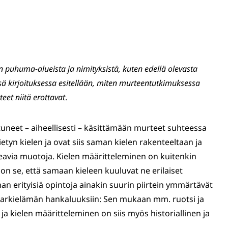
n puhuma-alueista ja nimityksistä, kuten edellä olevasta
sä kirjoituksessa esitellään, miten murteentutkimuksessa
eet niitä erottavat
.
eet – aiheellisesti – käsittämään murteet suhteessa
tyn kielen ja ovat siis saman kielen rakenteeltaan ja
keavia muotoja. Kielen määritteleminen on kuitenkin
 on se, että samaan kieleen kuuluvat ne erilaiset
man erityisiä opintoja ainakin suurin piirtein ymmärtävät
 arkielämän hankaluuksiin: Sen mukaan mm. ruotsi ja
a kielen määritteleminen on siis myös historiallinen ja