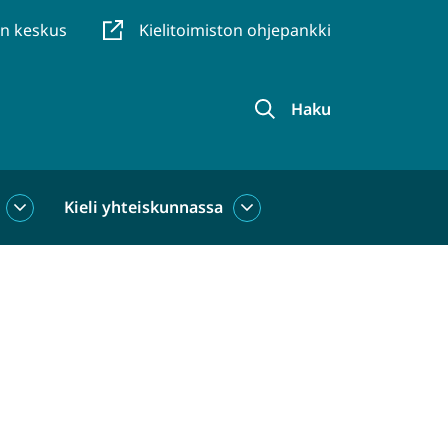
en keskus
Kielitoimiston ohjepankki
Haku
Kieli yhteiskunnassa
Kieli
Kieli
käytössä
yhteiskunnassa
alasivut
alasivut