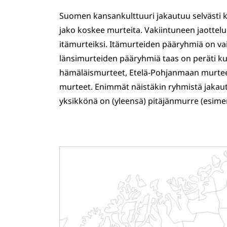
Suomen kansankulttuuri jakautuu selvästi ka
jako koskee murteita. Vakiintuneen jaottel
itämurteiksi. Itämurteiden pääryhmiä on vai
länsimurteiden pääryhmiä taas on peräti kuu
hämäläismurteet, Etelä-Pohjanmaan murtee
murteet. Enimmät näistäkin ryhmistä jakau
yksikkönä on (yleensä) pitäjänmurre (esim