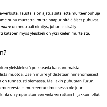
verbistä. Taustalla on ajatus siitä, että murteenpuhuja
mme puhu murretta, mutta naapuripitäjäläiset puhuvat.
:
murre
on neutraali nimitys, johon ei sisälly
i katsoen myös yleiskieli on yksi kielen murteista.
än?
iten yleiskielestä poikkeavia kansanomaisia
rjallista muotoa. Usein murre yhdistetään nimenomaisesti
on tunnetusti olemassa. Meilläkin puhutaan Turun,
n murteesta ei murteentutkimuksessa ole juuri
sinki on ympäristöineen vielä verrattain hiljakkoin ollut