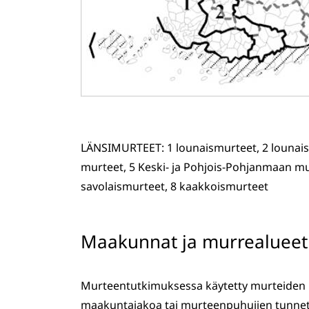
LÄNSIMURTEET: 1 lounaismurteet, 2 lounais
murteet, 5 Keski- ja Pohjois-Pohjanmaan m
savolaismurteet, 8 kaakkoismurteet
Maakunnat ja murrealueet 
Murteentutkimuksessa käytetty murteiden ryh
maakuntajakoa tai murteenpuhujien tunnett