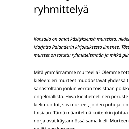
ryhmittelyä
Kansalla on omat käsityksensä murteista, niide
Marjatta Palanderin kirjoituksesta ilmenee. Täs
murteet on totuttu ryhmittelemään ja mitkä piirt
Mitä ymmärrämme murteella? Olemme tottun
kieleen: eri murteet muodostavat yhdessä tie
sanastoltaan jonkin verran toisistaan poik
ongelmallista. Hyvä kielitieteellinen peruste
kielimuodot, siis murteet, joiden puhujat il
toisiaan. Tämä määritelmä kuitenkin johtaa
norja ovat käytännössä sama kieli. Murteen j
poliittinen kysymys.