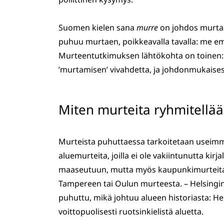
Suomen kielen sana
murre
on johdos murtaa-
puhuu murtaen, poikkeavalla tavalla: me e
Murteentutkimuksen lähtökohta on toinen
’murtamisen’ vivahdetta, ja johdonmukaisest
Miten murteita ryhmitellä
Murteista puhuttaessa tarkoitetaan useimm
aluemurteita, joilla ei ole vakiintunutta ki
maaseutuun, mutta myös kaupunkimurteita 
Tampereen tai Oulun murteesta. – Helsingi
puhuttu, mikä johtuu alueen historiasta: Hel
voittopuolisesti ruotsinkielistä aluetta.