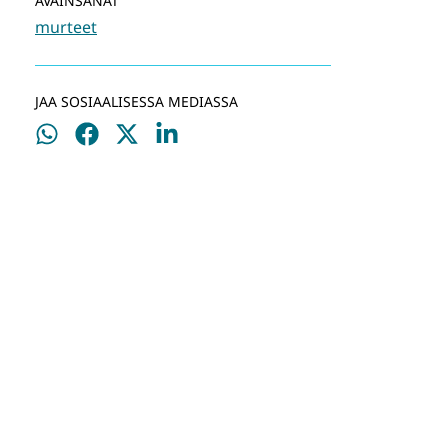
AVAINSANAT
murteet
JAA SOSIAALISESSA MEDIASSA
Jaa
Jaa
Jaa
Jaa
WhatsApissa
Facebookissa
Twitterissä
LinkedInissä