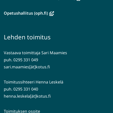
uuteen
ikkunaan,
(avautuu
Opetushallitus (oph.fi)
siirryt
uuteen
toiseen
ikkunaan,
palveluun)
siirryt
Lehden toimitus
toiseen
palveluun)
Vastaava toimittaja Sari Maamies
puh. 0295 331 049
sari.maamies[ät]kotus.fi
Toimitussihteeri Henna Leskelä
puh. 0295 331 040
henna.leskela[ät]kotus.fi
Toimituksen osoite