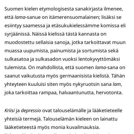
Suomen kielen etymologisesta sanakirjasta ilmenee,
että
lama
-sanue on itämerensuomalainen; lisäksi se
esiintyy saamessa ja etäsukukielessämme komissa eli
syrjäänissä. Näissä kielissä tästä kannasta on
muodostettu sellaisia sanoja, jotka tarkoittavat muun
muassa uupumista, painumista ja sortumista sekä
sulkasatoa ja sulkasadon vuoksi lentokyvyttömäksi
tulemista. On mahdollista, että suomen
lama
-sana on
saanut vaikutusta myös germaanisista kielistä. Tähän
yhteyteen kuuluisi siten myös nykyruotsin sana
lam
,
joka tarkoittaa rampaa, halvaantunutta, hervotonta.
Kriisi
ja
depressio
ovat talouselämälle ja lääketieteelle
yhteisiä termejä. Talouselämän kieleen on lainattu
lääketieteestä myös monia kuvailmauksia.