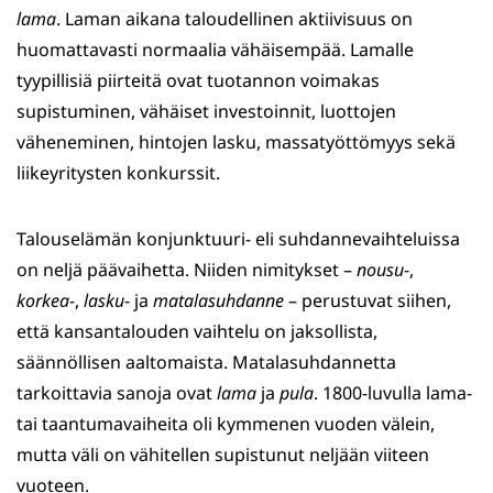
lama
. Laman aikana taloudellinen aktiivisuus on
huomattavasti normaalia vähäisempää. Lamalle
tyypillisiä piirteitä ovat tuotannon voimakas
supistuminen, vähäiset investoinnit, luottojen
väheneminen, hintojen lasku, massatyöttömyys sekä
liikeyritysten konkurssit.
Talouselämän konjunktuuri- eli suhdannevaihteluissa
on neljä päävaihetta. Niiden nimitykset –
nousu
-,
korkea
-,
lasku
- ja
matalasuhdanne
– perustuvat siihen,
että kansantalouden vaihtelu on jaksollista,
säännöllisen aaltomaista. Matalasuhdannetta
tarkoittavia sanoja ovat
lama
ja
pula
. 1800-luvulla lama-
tai taantumavaiheita oli kymmenen vuoden välein,
mutta väli on vähitellen supistunut neljään viiteen
vuoteen.