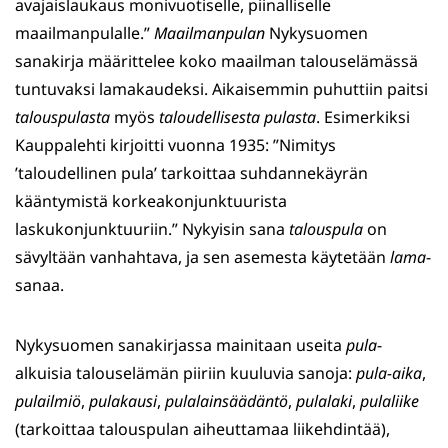
avajaislaukaus monivuotiselle, piinalliselle
maailmanpulalle.”
Maailmanpulan
Nykysuomen
sanakirja määrittelee koko maailman talouselämässä
tuntuvaksi lamakaudeksi. Aikaisemmin puhuttiin paitsi
talouspulasta
myös
taloudellisesta pulasta
. Esimerkiksi
Kauppalehti kirjoitti vuonna 1935: ”Nimitys
’taloudellinen pula’ tarkoittaa suhdannekäyrän
kääntymistä korkeakonjunktuurista
laskukonjunktuuriin.” Nykyisin sana
talouspula
on
sävyltään vanhahtava, ja sen asemesta käytetään
lama
-
sanaa.
Nykysuomen sanakirjassa mainitaan useita
pula
-
alkuisia talouselämän piiriin kuuluvia sanoja:
pula-aika
,
pulailmiö
,
pulakausi
,
pulalainsäädäntö
,
pulalaki
,
pulaliike
(tarkoittaa talouspulan aiheuttamaa liikehdintää),