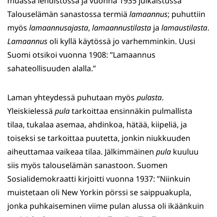
muassa lehdistössä ja vuonna 1935 julkaistussa
Talouselämän sanastossa termiä
lamaannus
; puhuttiin
myös
lamaannusajasta
,
lamaannustilasta
ja
lamaustilasta
.
Lamaannus
oli kyllä käytössä jo varhemminkin. Uusi
Suomi otsikoi vuonna 1908: ”Lamaannus
sahateollisuuden alalla.”
Laman yhteydessä puhutaan myös
pulasta
.
Yleiskielessä
pula
tarkoittaa ensinnäkin pulmallista
tilaa, tukalaa asemaa, ahdinkoa, hätää, kiipeliä, ja
toiseksi se tarkoittaa puutetta, jonkin niukkuuden
aiheuttamaa vaikeaa tilaa. Jälkimmäinen
pula
kuuluu
siis myös talouselämän sanastoon. Suomen
Sosialidemokraatti kirjoitti vuonna 1937: ”Niinkuin
muistetaan oli New Yorkin pörssi se saippuakupla,
jonka puhkaiseminen viime pulan alussa oli ikäänkuin