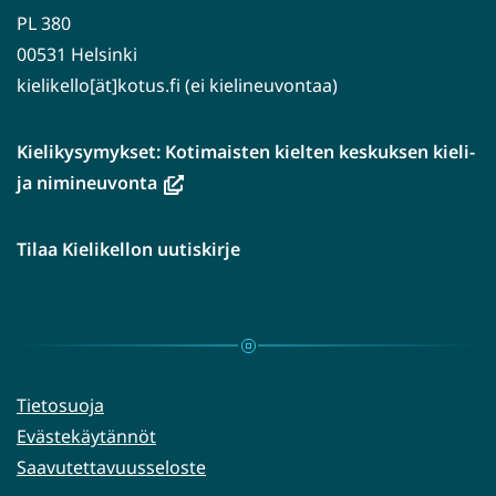
PL 380
00531 Helsinki
kielikello[ät]kotus.fi (ei kielineuvontaa)
Kielikysymykset: Kotimaisten kielten keskuksen kieli-
(avautuu
ja nimineuvonta
uuteen
ikkunaan,
Tilaa Kielikellon uutiskirje
siirryt
toiseen
palveluun)
Tietosuoja
Evästekäytännöt
Saavutettavuusseloste