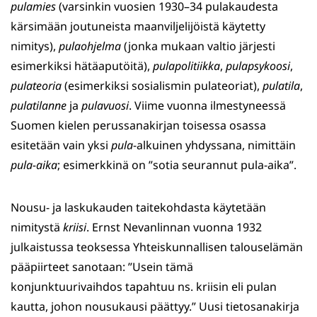
pulamies
(varsinkin vuosien 1930–34 pulakaudesta
kärsimään joutuneista maanviljelijöistä käytetty
nimitys),
pulaohjelma
(jonka mukaan valtio järjesti
esimerkiksi hätäaputöitä),
pulapolitiikka
,
pulapsykoosi
,
pulateoria
(esimerkiksi sosialismin pulateoriat),
pulatila
,
pulatilanne
ja
pulavuosi
. Viime vuonna ilmestyneessä
Suomen kielen perussanakirjan toisessa osassa
esitetään vain yksi
pula
-alkuinen yhdyssana, nimittäin
pula-aika
; esimerkkinä on ”sotia seurannut pula-aika”.
Nousu- ja laskukauden taitekohdasta käytetään
nimitystä
kriisi
. Ernst Nevanlinnan vuonna 1932
julkaistussa teoksessa Yhteiskunnallisen talouselämän
pääpiirteet sanotaan: ”Usein tämä
konjunktuurivaihdos tapahtuu ns. kriisin eli pulan
kautta, johon nousukausi päättyy.” Uusi tietosanakirja