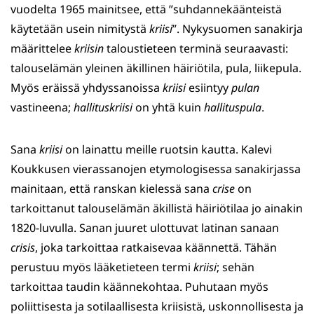
vuodelta 1965 mainitsee, että ”suhdannekäänteistä
käytetään usein nimitystä
kriisi
”. Nykysuomen sanakirja
määrittelee
kriisin
taloustieteen terminä seuraavasti:
talouselämän yleinen äkillinen häiriötila, pula, liikepula.
Myös eräissä yhdyssanoissa
kriisi
esiintyy
pulan
vastineena;
hallituskriisi
on yhtä kuin
hallituspula
.
Sana
kriisi
on lainattu meille ruotsin kautta. Kalevi
Koukkusen vierassanojen etymologisessa sanakirjassa
mainitaan, että ranskan kielessä sana
crise
on
tarkoittanut talouselämän äkillistä häiriötilaa jo ainakin
1820-luvulla. Sanan juuret ulottuvat latinan sanaan
crisis
, joka tarkoittaa ratkaisevaa käännettä. Tähän
perustuu myös lääketieteen termi
kriisi
; sehän
tarkoittaa taudin käännekohtaa. Puhutaan myös
poliittisesta ja sotilaallisesta kriisistä, uskonnollisesta ja