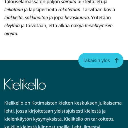
Talouselämässä on paljon
sairaita
piirteitä: etuja
leikataan
ja lapsiperheitä
rokotetaan
. Tarvitaan kovia
lääkkeitä
,
sokkihoitoa
ja jopa
hevoskuuria
. Yritetään
elvyttää
ja toivotaan, että alkaa näkyä
tervehtymisen
oireita
.
Takaisin ylös
Kielikello on Kotimaisten kielten keskuksen julkaisema
lehti, jossa kirjoitetaan yleistajuisesti kielestä ja
kielenkäytön kysymyksistä. Kielikello on tarkoitettu
kaikille kielestä kiinnostuneille. Lehti ilmestyi