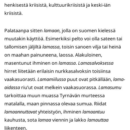
henkisestä kriisistä, kulttuurikriisistä ja keski-iän
kriisistä.
Palataanpa sitten
lamaan
, jolla on suomen kielessä
muutakin käyttöä. Esimerkiksi pelto voi olla sateen tai
tallomisen jäljiltä
lamassa
, toisin sanoen vilja tai heinä
on maahan painuneena, laossa. Alakuloinen,
masentunut ihminen on
lamassa
.
Lamasalvoksessa
hirret liitetään erilaisin nurkkasalvoksin toisiinsa
vaakasuorasti.
Lamamiilussa
puut ovat pitkällään,
lama-
aidassa
riu’ut ovat melkein vaakasuorassa.
Lamasumu
tarkoittaa muun muassa Tyrnävän murteessa
matalalla, maan pinnassa olevaa sumua. Riidat
lamaannuttavat
yhteistyön, ihminen
lamaantuu
kauhusta, sota
lamaa
viennin ja lakko
lamauttaa
liikenteen.