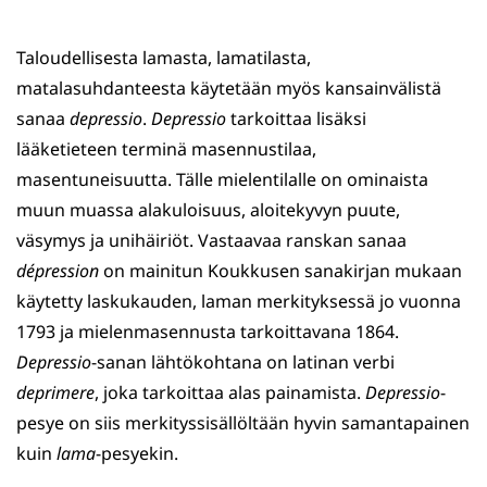
Taloudellisesta lamasta, lamatilasta,
matalasuhdanteesta käytetään myös kansainvälistä
sanaa
depressio
.
Depressio
tarkoittaa lisäksi
lääketieteen terminä masennustilaa,
masentuneisuutta. Tälle mielentilalle on ominaista
muun muassa alakuloisuus, aloitekyvyn puute,
väsymys ja unihäiriöt. Vastaavaa ranskan sanaa
dépression
on mainitun Koukkusen sanakirjan mukaan
käytetty laskukauden, laman merkityksessä jo vuonna
1793 ja mielenmasennusta tarkoittavana 1864.
Depressio
-sanan lähtökohtana on latinan verbi
deprimere
, joka tarkoittaa alas painamista.
Depressio
-
pesye on siis merkityssisällöltään hyvin samantapainen
kuin
lama
-pesyekin.