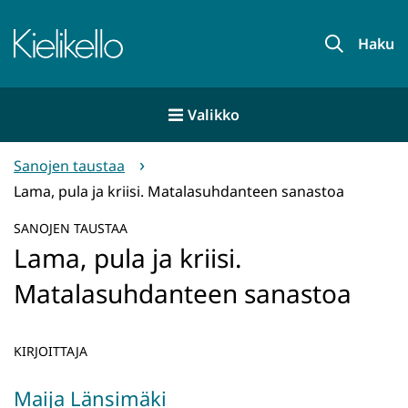
Siirry
sisältöön
Etusivu
Haku
Valikko
Sanojen taustaa
Lama, pula ja kriisi. Matalasuhdanteen sanastoa
SANOJEN TAUSTAA
Lama, pula ja kriisi.
Matalasuhdanteen sanastoa
KIRJOITTAJA
Maija Länsimäki