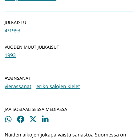
JULKAISTU
4/1993
VUODEN MUUT JULKAISUT
1993
AVAINSANAT
vierassanat
erikoisalojen kielet
JAA SOSIAALISESSA MEDIASSA
Jaa
Jaa
Jaa
Jaa
WhatsApissa
Facebookissa
Twitterissä
LinkedInissä
Näiden aikojen jokapäiväistä sanastoa Suomessa on