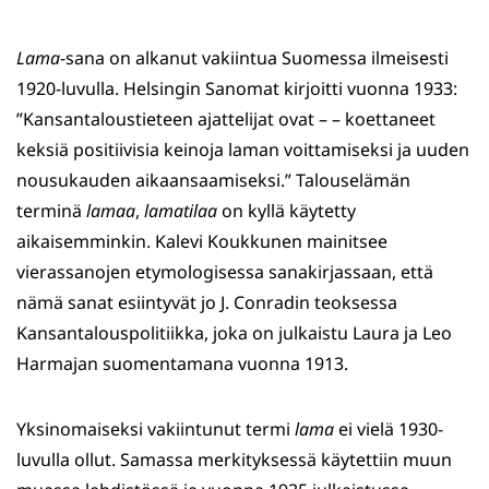
Lama
-sana on alkanut vakiintua Suomessa ilmeisesti
1920-luvulla. Helsingin Sanomat kirjoitti vuonna 1933:
”Kansantaloustieteen ajattelijat ovat – – koettaneet
keksiä positiivisia keinoja laman voittamiseksi ja uuden
nousukauden aikaansaamiseksi.” Talouselämän
terminä
lamaa
,
lamatilaa
on kyllä käytetty
aikaisemminkin. Kalevi Koukkunen mainitsee
vierassanojen etymologisessa sanakirjassaan, että
nämä sanat esiintyvät jo J. Conradin teoksessa
Kansantalouspolitiikka, joka on julkaistu Laura ja Leo
Harmajan suomentamana vuonna 1913.
Yksinomaiseksi vakiintunut termi
lama
ei vielä 1930-
luvulla ollut. Samassa merkityksessä käytettiin muun