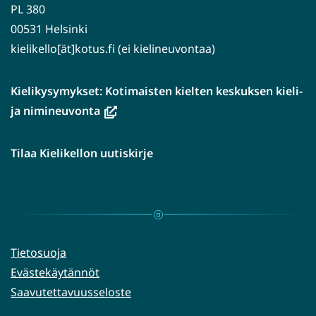
PL 380
00531 Helsinki
kielikello[ät]kotus.fi (ei kielineuvontaa)
Kielikysymykset: Kotimaisten kielten keskuksen kieli-
(avautuu
ja nimineuvonta
uuteen
ikkunaan,
Tilaa Kielikellon uutiskirje
siirryt
toiseen
palveluun)
Tietosuoja
Evästekäytännöt
Saavutettavuusseloste