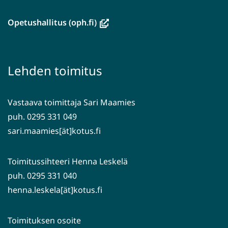
uuteen
ikkunaan,
(avautuu
Opetushallitus (oph.fi)
siirryt
uuteen
toiseen
ikkunaan,
palveluun)
siirryt
Lehden toimitus
toiseen
palveluun)
Vastaava toimittaja Sari Maamies
puh. 0295 331 049
sari.maamies[ät]kotus.fi
Toimitussihteeri Henna Leskelä
puh. 0295 331 040
henna.leskela[ät]kotus.fi
Toimituksen osoite