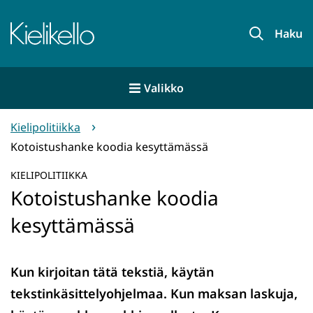
Siirry
sisältöön
Etusivu
Haku
Valikko
Kielipolitiikka
Kotoistushanke koodia kesyttämässä
KIELIPOLITIIKKA
Kotoistushanke koodia
kesyttämässä
Kun kirjoitan tätä tekstiä, käytän
tekstinkäsittelyohjelmaa. Kun maksan laskuja,