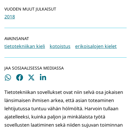
VUODEN MUUT JULKAISUT
2018
AVAINSANAT
tietotekniikan kieli
kotoistus
erikoisalojen kielet
JAA SOSIAALISESSA MEDIASSA
Jaa
Jaa
Jaa
Jaa
WhatsApissa
Facebookissa
Twitterissä
LinkedInissä
Tietotekniikan sovellukset ovat niin selvä osa jokaisen
länsimaisen ihmisen arkea, että asian toteaminen
lehtijutussa tuntuu vähän hölmöltä. Harvoin tullaan
ajatelleeksi, kuinka paljon ja minkälaista työtä
sovellusten laatiminen sekä niiden sujuvan toiminnan