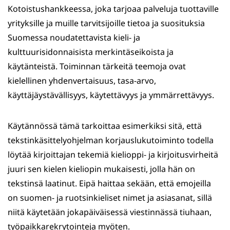
Kotoistushankkeessa, joka tarjoaa palveluja tuottaville
yrityksille ja muille tarvitsijoille tietoa ja suosituksia
Suomessa noudatettavista kieli- ja
kulttuurisidonnaisista merkintäseikoista ja
käytänteistä. Toiminnan tärkeitä teemoja ovat
kielellinen yhdenvertaisuus, tasa-arvo,
käyttäjäystävällisyys, käytettävyys ja ymmärrettävyys.
Käytännössä tämä tarkoittaa esimerkiksi sitä, että
tekstinkäsittelyohjelman korjauslukutoiminto todella
löytää kirjoittajan tekemiä kielioppi- ja kirjoitusvirheitä
juuri sen kielen kieliopin mukaisesti, jolla hän on
tekstinsä laatinut. Eipä haittaa sekään, että emojeilla
on suomen- ja ruotsinkieliset nimet ja asiasanat, sillä
niitä käytetään jokapäiväisessä viestinnässä tiuhaan,
työpaikkarekrytointeja myöten.