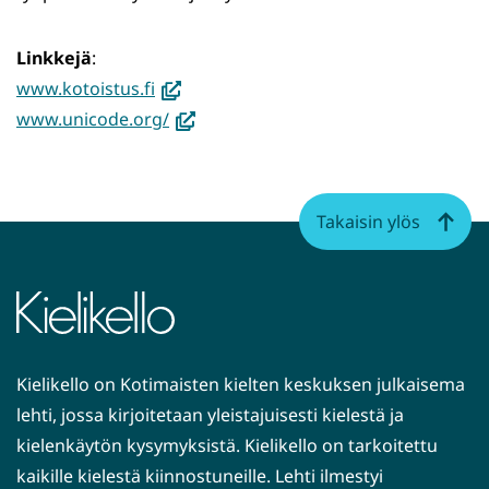
Linkkejä
:
(avautuu
www.kotoistus.fi
uuteen
(avautuu
www.unicode.org/
ikkunaan,
uuteen
siirryt
ikkunaan,
toiseen
siirryt
Takaisin ylös
palveluun)
toiseen
palveluun)
Kielikello on Kotimaisten kielten keskuksen julkaisema
lehti, jossa kirjoitetaan yleistajuisesti kielestä ja
kielenkäytön kysymyksistä. Kielikello on tarkoitettu
kaikille kielestä kiinnostuneille. Lehti ilmestyi