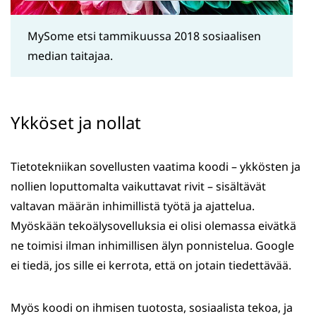
MySome etsi tammikuussa 2018 sosiaalisen
median taitajaa.
Ykköset ja nollat
Tietotekniikan sovellusten vaatima koodi – ykkösten ja
nollien loputtomalta vaikuttavat rivit – sisältävät
valtavan määrän inhimillistä työtä ja ajattelua.
Myöskään tekoälysovelluksia ei olisi olemassa eivätkä
ne toimisi ilman inhimillisen älyn ponnistelua. Google
ei tiedä, jos sille ei kerrota, että on jotain tiedettävää.
Myös koodi on ihmisen tuotosta, sosiaalista tekoa, ja