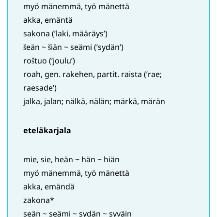
myö mänemmä, työ mänettä
akka, emäntä
sakona (’laki, määräys’)
šeän ~ šiän ~ seämi (’sydän’)
roštuo (’joulu’)
roah, gen. rakehen, partit. raista (’rae;
raesade’)
jalka, jalan; nälkä, nälän; märkä, märän
eteläkarjala
mie, sie, heän ~ hän ~ hiän
myö mänemmä, työ mänettä
akka, emändä
zakona*
seän ~ seämi ~ sydän ~ syväin