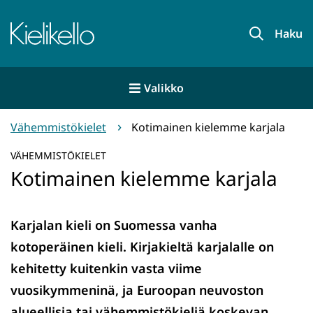
Siirry
sisältöön
Etusivu
Haku
Valikko
Vähemmistökielet
Kotimainen kielemme karjala
VÄHEMMISTÖKIELET
Kotimainen kielemme karjala
Karjalan kieli on Suomessa vanha
kotoperäinen kieli. Kirjakieltä karjalalle on
kehitetty kuitenkin vasta viime
vuosikymmeninä, ja Euroopan neuvoston
alueellisia tai vähemmistökieliä koskevan