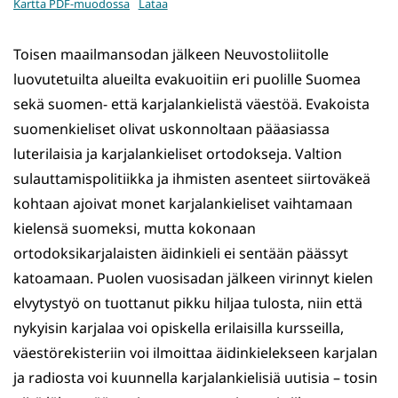
Kartta PDF-muodossa
Lataa
Toisen maailmansodan jälkeen Neuvostoliitolle
luovutetuilta alueilta evakuoitiin eri puolille Suomea
sekä suomen- että karjalankielistä väestöä. Evakoista
suomenkieliset olivat uskonnoltaan pääasiassa
luterilaisia ja karjalankieliset ortodokseja. Valtion
sulauttamispolitiikka ja ihmisten asenteet siirtoväkeä
kohtaan ajoivat monet karjalankieliset vaihtamaan
kielensä suomeksi, mutta kokonaan
ortodoksikarjalaisten äidinkieli ei sentään päässyt
katoamaan. Puolen vuosisadan jälkeen virinnyt kielen
elvytystyö on tuottanut pikku hiljaa tulosta, niin että
nykyisin karjalaa voi opiskella erilaisilla kursseilla,
väestörekisteriin voi ilmoittaa äidinkielekseen karjalan
ja radiosta voi kuunnella karjalankielisiä uutisia – tosin