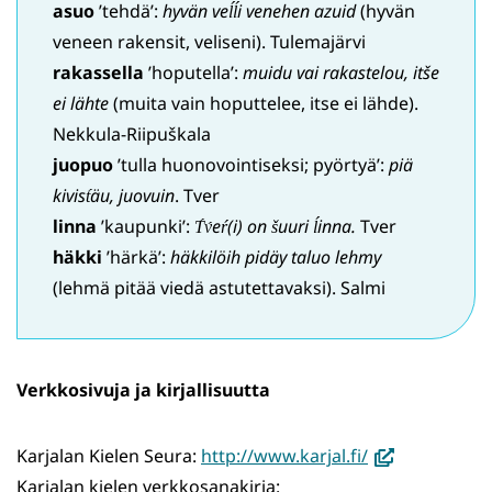
asuo
’tehdä’:
hyvän veĺĺi venehen azuid
(hyvän
veneen rakensit, veliseni). Tulemajärvi
rakassella
’hoputella’:
muidu vai rakastelou, itše
ei lähte
(muita vain hoputtelee, itse ei lähde).
Nekkula-Riipuškala
juopuo
’tulla huonovointiseksi; pyörtyä’:
piä
kivist́äu, juovuin
. Tver
linna
’kaupunki’:
T́v́eŕ(i) on šuuri ĺinna.
Tver
häkki
’härkä’:
häkkilöih pidäy taluo lehmy
(lehmä pitää viedä astutettavaksi). Salmi
Verkkosivuja ja kirjallisuutta
(avautuu
Karjalan Kielen Seura:
http://www.karjal.fi/
uuteen
Karjalan kielen verkkosanakirja: