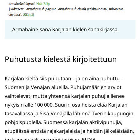
Armahaine-sana Karjalan kielen sanakirjassa.
Puhutusta kielestä kirjoitettuun
Karjalan kieltä siis puhutaan – ja on aina puhuttu –
Suomen ja Venäjän alueilla. Puhujamäärien arviot
vaihtelevat, mutta yhteensä karjalan puhujia lienee
nykyisin alle 100 000. Suurin osa heistä elää Karjalan
tasavallassa ja Sisä-Venäjällä lähinnä Tverin kaupungin
pohjoispuolella. Suomessa karjalan aktiivipuhujia,
etupäässä entisiä rajakarjalaisia ja heidän jälkeläisiään,
on kansainvälisen monitieteisen ELDIA-