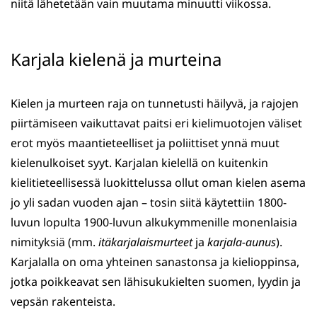
niitä lähetetään vain muutama minuutti viikossa.
Karjala kielenä ja murteina
Kielen ja murteen raja on tunnetusti häilyvä, ja rajojen
piirtämiseen vaikuttavat paitsi eri kielimuotojen väliset
erot myös maantieteelliset ja poliittiset ynnä muut
kielenulkoiset syyt. Karjalan kielellä on kuitenkin
kielitieteellisessä luokittelussa ollut oman kielen asema
jo yli sadan vuoden ajan – tosin siitä käytettiin 1800-
luvun lopulta 1900-luvun alkukymmenille monenlaisia
nimityksiä (mm.
itäkarjalaismurteet
ja
karjala-aunus
).
Karjalalla on oma yhteinen sanastonsa ja kielioppinsa,
jotka poikkeavat sen lähisukukielten suomen, lyydin ja
vepsän rakenteista.