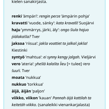
kielen sanakirjasta.
renki
’ämpäri’:
rengin perze
’ämpärin pohja’
kravatti
’vuode, sänky’:
kata kravat́t́i!
Suojärvi
haju
’ymmärrys, järki, äly’:
ongo šiula hajuo
ṕiälakašša?
Tver
jaksoa
’riisua’:
jakša voattiet ta jalkaš jakša!
Kiestinki
syntyö
’mahtua’:
ei synny kengy jalgah.
Vieljärvi
vero
’ateria’:
yhešt́ä kalašta ĺieu
[= tulee]
v́ero
šuuŕi.
Tver
moata
’nukkua’
nukkuo
’torkkua’
äijä, äijän
’paljon’
viikko, viikon
’kauan’
Pannah äijä kattilah ta
keitetäh viikko.
(sanaleikki vienankarjalasta)