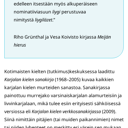
edelleen itsestään myös alkuperäiseen
nominatiiviasuun
liygi
perustuvaa
nimitystä
liygiläzet
.”
Riho Grünthal ja Vesa Koivisto kirjassa
Meijän
hierus
Kotimaisten kielten (tutkimus)keskuksessa laadittu
Karjalan kielen sanakirja
(1968–2005) kuvaa kaikkien
karjalan kielen murteiden sanastoa. Sanakirjassa
painottuu murrejako varsinaiskarjalan alamurteisiin ja
livvinkarjalaan, mikä tulee esiin erityisesti sähköisessä
versiossa eli
Karjalan kielen verkkosanakirjassa
(2009).
Siinä nimittäin pitäjien (tai muiden paikannimien) nimet
tai niiden lyhenteet on merkitty eri värein sen mukaan,