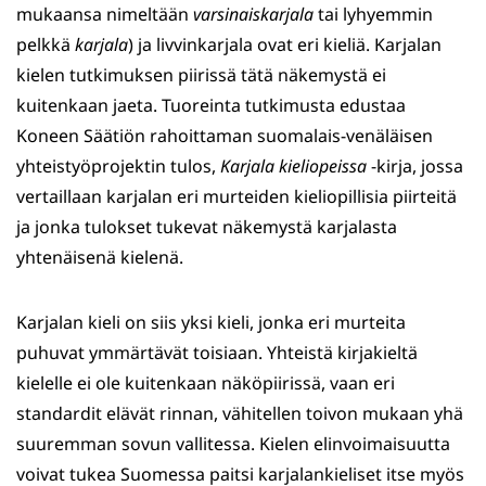
mukaansa nimeltään
varsinaiskarjala
tai lyhyemmin
pelkkä
karjala
) ja livvinkarjala ovat eri kieliä. Karjalan
kielen tutkimuksen piirissä tätä näkemystä ei
kuitenkaan jaeta. Tuoreinta tutkimusta edustaa
Koneen Säätiön rahoittaman suomalais-venäläisen
yhteistyöprojektin tulos,
Karjala kieliopeissa
-kirja, jossa
vertaillaan karjalan eri murteiden kieliopillisia piirteitä
ja jonka tulokset tukevat näkemystä karjalasta
yhtenäisenä kielenä.
Karjalan kieli on siis yksi kieli, jonka eri murteita
puhuvat ymmärtävät toisiaan. Yhteistä kirjakieltä
kielelle ei ole kuitenkaan näköpiirissä, vaan eri
standardit elävät rinnan, vähitellen toivon mukaan yhä
suuremman sovun vallitessa. Kielen elinvoimaisuutta
voivat tukea Suomessa paitsi karjalankieliset itse myös