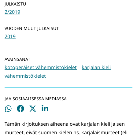
JULKAISTU
2/2019
VUODEN MUUT JULKAISUT
2019
AVAINSANAT
kotoperäiset vähemmistökielet
karjalan kieli
vähemmistökielet
JAA SOSIAALISESSA MEDIASSA
Jaa
Jaa
Jaa
Jaa
WhatsApissa
Facebookissa
Twitterissä
LinkedInissä
Tämän kirjoituksen aiheena ovat karjalan kieli ja sen
murteet, eivät suomen kielen ns. karjalaismurteet (eli