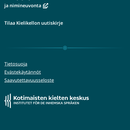
(avautuu
ja nimineuvonta
uuteen
ikkunaan,
Tilaa Kielikellon uutiskirje
siirryt
toiseen
palveluun)
Tietosuoja
Evästekäytännöt
Saavutettavuusseloste