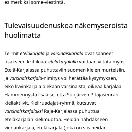
esimerkiksi some-viestintä.
Tulevaisuudenuskoa näkemyseroista
huolimatta
Termit
eteläkarjala
ja
varsinaiskarjala
ovat saaneet
osakseen kritiikkiä:
eteläkarjalalla
voidaan viitata myös
Etelä-Karjalassa puhuttaviin suomen kielen murteisiin,
ja
varsinaiskarjala
-nimitys voi herättää kysymyksen,
eikö livvinkarjala olekaan varsinaista, oikeaa karjalaa.
Hämmennystä lisää se, että Suojärven Pitäjäseuran
kieliaktiivit, Kieliruadajat-ryhmä, kutsuvat
varsinaiskarjalaksi
Raja-Karjalassa puhuttua
eteläkarjalan kielimuotoa. Heidän nähdäkseen
vienankarjala, eteläkarjala (joka on siis heidän