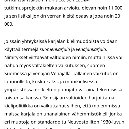
tutkimusprojektin mukaan arvioitu olevan noin 11 000
ja sen lisäksi jonkin verran kieltä osaavia jopa noin 20
000.
Joissain yhteyksissä karjalan kielimuodoista voidaan
käyttää termejä
suomenkarjala
ja
venäjänkarjala
.
Nimitykset viittaavat valtioiden nimiin, mutta niissä voi
nähdä myös valtakielten vaikutuksen, suomen
Suomessa ja venäjän Venäjällä. Tällainen vaikutus on
luonnollista, koska kaksi‑ ja monikielisessä
ympäristössä eri kielten puhujat ovat aina tekemisissä
toistensa kanssa. Sen sijaan valtioiden harjoittama
kielipolitiikka on vaikuttanut siihen, että molemmissa
maissa karjala on uhanalainen vähemmistökieli, jonka
eri muotoja on standardoitu Neuvostoliiton 1930-luvun