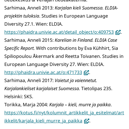
Sarhimaa, Anneli 2013:
Karjalan kieli Suomessa. ELDIA-
projektin tuloksia
. Studies in European Language
Diversity 27.1. Wien: ELDIA.
(avaut
https://phaidra.univie.ac.at/detail_object/o:409753
.
uuteen
Sarhimaa, Anneli 2015:
Karelian in Finland. ELDIA Case
ikkuna
Specific Report.
With contributions by Eva Kühhirt, Sia
siirryt
Spiliopoulou Åkermark and Reetta Toivanen. Studies in
toisee
European Language Diversity 27. Wien: ELDIA.
(avautuu
palvel
http://phaidra.univie.ac.at/o:471733
.
uuteen
Sarhimaa, Anneli 2017:
Vaietut ja vaiennetut.
ikkunaan,
Karjalankieliset karjalaiset Suomessa.
Tietolipas 235.
siirryt
Helsinki: SKS.
toiseen
Torikka, Marja 2004:
Karjala – kieli, murre ja paikka
.
palveluun)
https://kotus.fi/nyt/kolumnit_artikkelit_ja_esitelmat/art
(avautuu
ikkelit/karjala_kieli_murre_ja_paikka
.
uuteen