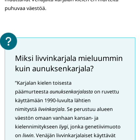
puhuvaa väestöä.
Miksi livvinkarjala mieluummin
kuin aunuksenkarjala?
”Karjalan kielen toisesta
päämurteesta
aunuksenkarjalasta
on ruvettu
käyttämään 1990-luvulta lähtien
nimitystä
livvinkarjala
. Se perustuu alueen
väestön omaan vanhaan kansan- ja
kielennimitykseen
liygi
, jonka genetiivimuoto
on
livvin
. Venäjän livvinkarjalaiset käyttävät