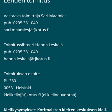
Lehden toimitus
toiseen
palveluun)
Vastaava toimittaja Sari Maamies
puh. 0295 331 049
sari.maamies[ät]kotus.fi
Toimitussihteeri Henna Leskelä
puh. 0295 331 040
henna.leskela[ät]kotus.fi
Toimituksen osoite
PL 380
00531 Helsinki
kielikello[ät]kotus.fi (ei kielineuvontaa)
Kielikysymykset: Kotimaisten kielten keskuksen kieli-