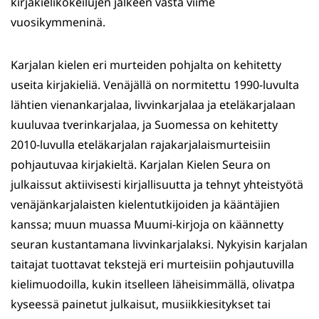
kirjakielikokeilujen jälkeen vasta viime
vuosikymmeninä.
Karjalan kielen eri murteiden pohjalta on kehitetty
useita kirjakieliä. Venäjällä on normitettu 1990-luvulta
lähtien
vienankarjalaa, livvinkarjalaa ja eteläkarjalaan
kuuluvaa tverinkarjalaa, ja Suomessa on kehitetty
2010-luvulla eteläkarjalan rajakarjalaismurteisiin
pohjautuvaa kirjakieltä. Karjalan Kielen Seura on
julkaissut aktiivisesti kirjallisuutta ja tehnyt yhteistyötä
venäjänkarjalaisten kielentutkijoiden ja kääntäjien
kanssa; muun muassa Muumi-kirjoja on käännetty
seuran kustantamana livvinkarjalaksi. Nykyisin karjalan
taitajat tuottavat tekstejä eri murteisiin pohjautuvilla
kielimuodoilla, kukin itselleen läheisimmällä, olivatpa
kyseessä painetut julkaisut, musiikkiesitykset tai