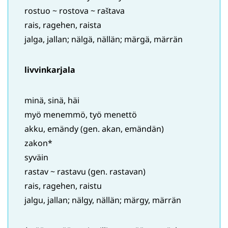
rostuo ~ rostova ~ raštava
rais, ragehen, raista
jalga, jallan; nälgä, nällän; märgä, märrän
livvinkarjala
minä, sinä, häi
myö menemmö, työ menettö
akku, emändy (gen. akan, emändän)
zakon*
syväin
rastav ~ rastavu (gen. rastavan)
rais, ragehen, raistu
jalgu, jallan; nälgy, nällän; märgy, märrän