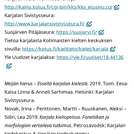
ikkunaan,
(avautuu
http://kaino.kotus.fi/cgi-bin/kks/kks_etusivu.cgi
siirryt
uuteen
Karjalan Sivistysseura:
(avautuu
toiseen
ikkunaan,
http://www.karjalansivistysseura.fi/
uuteen
(avautuu
palveluun)
siirryt
Suojärven Pitäjäseura:
https://suojarvi.fi/
ikkunaan,
uuteen
toiseen
Tietoa karjalasta Kotimaisten kielten keskuksen
siirryt
ikkunaan,
(avautuu
palveluun
sivuilla:
https://kotus.fi/kielitieto/kielet/karjala
toiseen
siirryt
uuteen
(ava
Yle Uudizet karjalakse:
https://yle.fi/uutiset/18-44136
palveluun)
toiseen
ikkunaan,
uute
palveluun)
siirryt
ikku
toiseen
siirr
Meijän hierus – Esseitä karjalan kielestä
. 2019. Toim. Eeva-
palveluun)
tois
Kaisa Linna & Anneli Sarhimaa. Helsinki: Karjalan
palv
Sivistysseura.
Novak, Irina – Penttonen, Martti – Ruuskanen, Aleksi –
Siilin, Lea 2019:
Karjala kieliopeissa. Fonetiikan ja
morfologian vertaileva tutkimus
. Petrozavodsk: Karjalan
tiedekeskus & Venäjän tiedeakatemia.