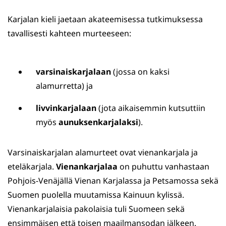
Karjalan kieli jaetaan akateemisessa tutkimuksessa
tavallisesti kahteen murteeseen:
varsinaiskarjalaan
(jossa on kaksi
alamurretta) ja
livvinkarjalaan
(jota aikaisemmin kutsuttiin
myös
aunuksenkarjalaksi
).
Varsinaiskarjalan alamurteet ovat vienankarjala ja
eteläkarjala.
Vienankarjalaa
on puhuttu vanhastaan
Pohjois-Venäjällä Vienan Karjalassa ja Petsamossa sekä
Suomen puolella muutamissa Kainuun kylissä.
Vienankarjalaisia pakolaisia tuli Suomeen sekä
ensimmäisen että toisen maailmansodan jälkeen.