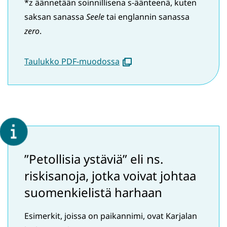
*z äännetään soinnillisena s-äänteenä, kuten
saksan sanassa
Seele
tai englannin sanassa
zero
.
(avautuu
Taulukko PDF-muodossa
uuteen
ikkunaan)
”Petollisia ystäviä” eli ns.
riskisanoja, jotka voivat johtaa
suomenkielistä harhaan
Esimerkit, joissa on paikannimi, ovat Karjalan