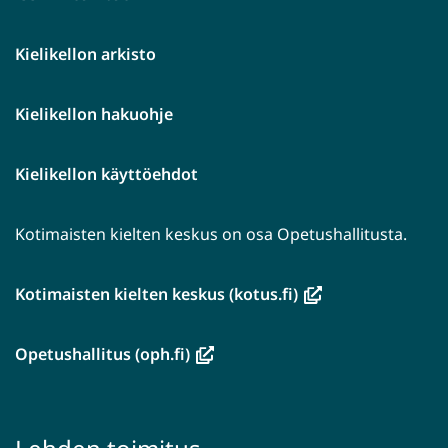
Kielikellon arkisto
Kielikellon hakuohje
Kielikellon käyttöehdot
Kotimaisten kielten keskus on osa Opetushallitusta.
(avautuu
Kotimaisten kielten keskus (kotus.fi)
uuteen
ikkunaan,
(avautuu
Opetushallitus (oph.fi)
siirryt
uuteen
toiseen
ikkunaan,
palveluun)
siirryt