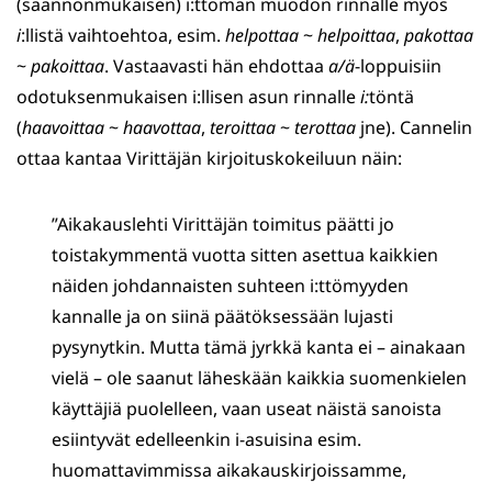
(säännönmukaisen) i:ttömän muodon rinnalle myös
i
:llistä vaihtoehtoa, esim.
helpottaa
~
helpoittaa
,
pakottaa
~
pakoittaa
. Vastaavasti hän ehdottaa
a/ä
-loppuisiin
odotuksenmukaisen i:llisen asun rinnalle
i:
töntä
(
haavoittaa
~
haavottaa
,
teroittaa
~
terottaa
jne). Cannelin
ottaa kantaa Virittäjän kirjoituskokeiluun näin:
”Aikakauslehti Virittäjän toimitus päätti jo
toistakymmentä vuotta sitten asettua kaikkien
näiden johdannaisten suhteen i:ttömyyden
kannalle ja on siinä päätöksessään lujasti
pysynytkin. Mutta tämä jyrkkä kanta ei – ainakaan
vielä – ole saanut läheskään kaikkia suomenkielen
käyttäjiä puolelleen, vaan useat näistä sanoista
esiintyvät edelleenkin i-asuisina esim.
huomattavimmissa aikakauskirjoissamme,