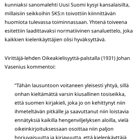
kunniaksi sanomalehti Uusi Suomi kysyi kansalaisilta,
millaisiin seikkoihin SKS:n toivottiin kiinnittävän
huomiota tulevassa toiminnassaan. Yhtenä toiveena
esitettiin laadittavaksi normatiivinen sanaluettelo, joka
kaikkien kielenkäyttäjien olisi hyväksyttävä.
Virittäjä-lehden Oikeakielisyyttä-palstalla (1931) Johan
Vasenius kommentoi:
”Tähän lausuntoon voitaneen yleisesti yhtyä, sillä
onhan kieltämättä varsin kiusallinen tosiseikka,
että suomen kirjakieli, joka jo on kehittynyt niin
ihmeteltävän pitkälle ja saavuttanut niin loistavia
ennätyksiä kaikilla hengenviljelyksen aloilla, vielä
oikeinkirjoituksessaan osoittaa niin paljon
horjuvaisuutta ja kirjavuutta, että kielenkäyttäjä