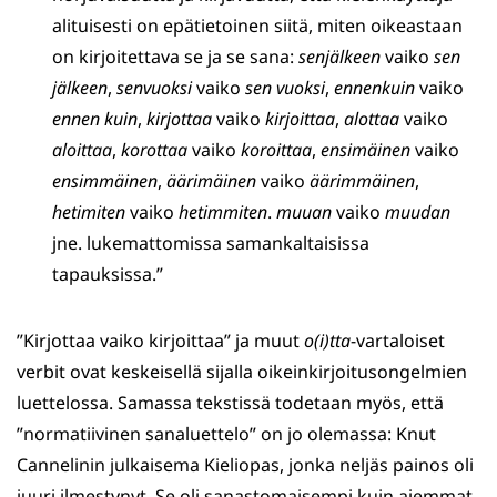
alituisesti on epätietoinen siitä, miten oikeastaan
on kirjoitettava se ja se sana:
senjälkeen
vaiko
sen
jälkeen
,
senvuoksi
vaiko
sen vuoksi
,
ennenkuin
vaiko
ennen kuin
,
kirjottaa
vaiko
kirjoittaa
,
alottaa
vaiko
aloittaa
,
korottaa
vaiko
koroittaa
,
ensimäinen
vaiko
ensimmäinen
,
äärimäinen
vaiko
äärimmäinen
,
hetimiten
vaiko
hetimmiten
.
muuan
vaiko
muudan
jne. lukemattomissa samankaltaisissa
tapauksissa.”
”Kirjottaa vaiko kirjoittaa” ja muut
o(i)tta
-vartaloiset
verbit ovat keskeisellä sijalla oikeinkirjoitusongelmien
luettelossa. Samassa tekstissä todetaan myös, että
”normatiivinen sanaluettelo” on jo olemassa: Knut
Cannelinin julkaisema Kieliopas, jonka neljäs painos oli
juuri ilmestynyt. Se oli sanastomaisempi kuin aiemmat