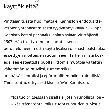
käyttökieltä?
Virittäjän tuesta huolimatta ei Kanniston ehdotus tta-
verbien yhtenäistämisestä tyydyttänyt kaikkia. Niinpä
Kannisto katsoi parhaaksi palata asiaan Virittäjässä
1907. Hän toisti aiemman ehdotuksensa
perusteluineen mutta käytti lisäksi runsaasti palstatilaa
esitettyjen moitteiden ruotimiseen. Tärkein niistä koski
edelleen esteettistä puolta: i:ttömiä muotoja väitettiin
vähemmän sointuviksi, rumemmiksi,
arkipäiväisemmiksi ja epärunollisemmiksi kuin i:llisiä.
Tämä tuntuu erityisesti kismittävän Kannistoa:
”Jos tuo
oi
itsessään sisältäisi jotain runollista, on –
– käsittämätöntä, miksi tuota runouden tuoksua