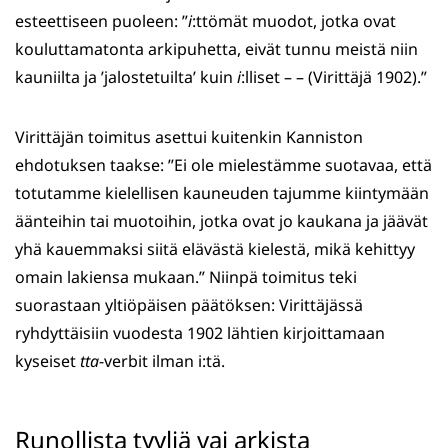
esteettiseen puoleen: ”
i
:ttömät muodot, jotka ovat
kouluttamatonta arkipuhetta, eivät tunnu meistä niin
kauniilta ja ’jalostetuilta’ kuin
i
:lliset – – (Virittäjä 1902).”
Virittäjän toimitus asettui kuitenkin Kanniston
ehdotuksen taakse: ”Ei ole mielestämme suotavaa, että
totutamme kielellisen kauneuden tajumme kiintymään
äänteihin tai muotoihin, jotka ovat jo kaukana ja jäävät
yhä kauemmaksi siitä elävästä kielestä, mikä kehittyy
omain lakiensa mukaan.” Niinpä toimitus teki
suorastaan yltiöpäisen päätöksen: Virittäjässä
ryhdyttäisiin vuodesta 1902 lähtien kirjoittamaan
kyseiset
tta
-verbit ilman i:tä.
Runollista tyyliä vai arkista