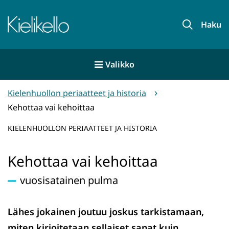
Siirry
sisältöön
Etusivu
Haku
Valikko
Kielenhuollon periaatteet ja historia
Kehottaa vai kehoittaa
KIELENHUOLLON PERIAATTEET JA HISTORIA
Kehottaa vai kehoittaa
vuosisatainen pulma
Lähes jokainen joutuu joskus tarkistamaan,
miten kirjoitetaan sellaiset sanat kuin