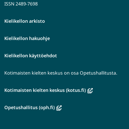
ISSN 2489-7698
Kielikellon arkisto
Kielikellon hakuohje
Kielikellon käyttöehdot
Kotimaisten kielten keskus on osa Opetushallitusta.
(avautuu
Kotimaisten kielten keskus (kotus.fi)
uuteen
ikkunaan,
(avautuu
Opetushallitus (oph.fi)
siirryt
uuteen
toiseen
ikkunaan,