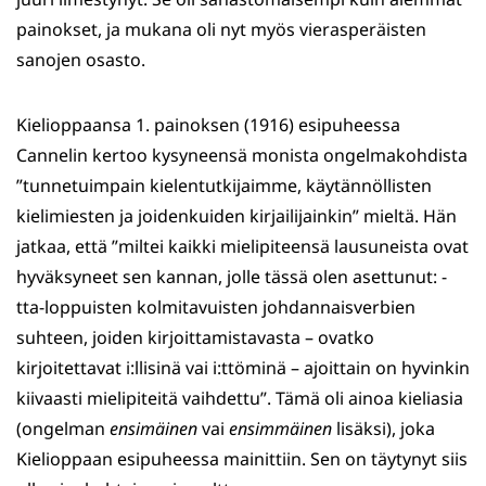
painokset, ja mukana oli nyt myös vierasperäisten
sanojen osasto.
Kielioppaansa 1. painoksen (1916) esipuheessa
Cannelin kertoo kysyneensä monista ongelmakohdista
”tunnetuimpain kielentutkijaimme, käytännöllisten
kielimiesten ja joidenkuiden kirjailijainkin” mieltä. Hän
jatkaa, että ”miltei kaikki mielipiteensä lausuneista ovat
hyväksyneet sen kannan, jolle tässä olen asettunut: -
tta-loppuisten kolmitavuisten johdannaisverbien
suhteen, joiden kirjoittamistavasta – ovatko
kirjoitettavat i:llisinä vai i:ttöminä – ajoittain on hyvinkin
kiivaasti mielipiteitä vaihdettu”. Tämä oli ainoa kieliasia
(ongelman
ensimäinen
vai
ensimmäinen
lisäksi), joka
Kielioppaan esipuheessa mainittiin. Sen on täytynyt siis