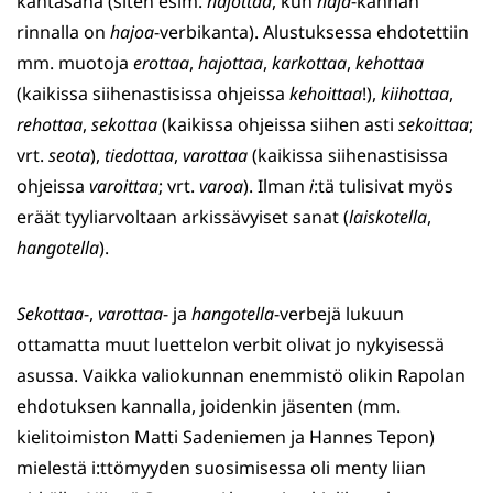
kantasana (siten esim.
hajottaa
, kun
haja
-kannan
rinnalla on
hajoa
-verbikanta). Alustuksessa ehdotettiin
mm. muotoja
erottaa
,
hajottaa
,
karkottaa
,
kehottaa
(kaikissa siihenastisissa ohjeissa
kehoittaa
!),
kiihottaa
,
rehottaa
,
sekottaa
(kaikissa ohjeissa siihen asti
sekoittaa
;
vrt.
seota
),
tiedottaa
,
varottaa
(kaikissa siihenastisissa
ohjeissa
varoittaa
; vrt.
varoa
). Ilman
i
:tä tulisivat myös
eräät tyyliarvoltaan arkissävyiset sanat (
laiskotella
,
hangotella
).
Sekottaa
-,
varottaa
- ja
hangotella
-verbejä lukuun
ottamatta muut luettelon verbit olivat jo nykyisessä
asussa. Vaikka valiokunnan enemmistö olikin Rapolan
ehdotuksen kannalla, joidenkin jäsenten (mm.
kielitoimiston Matti Sadeniemen ja Hannes Tepon)
mielestä i:ttömyyden suosimisessa oli menty liian