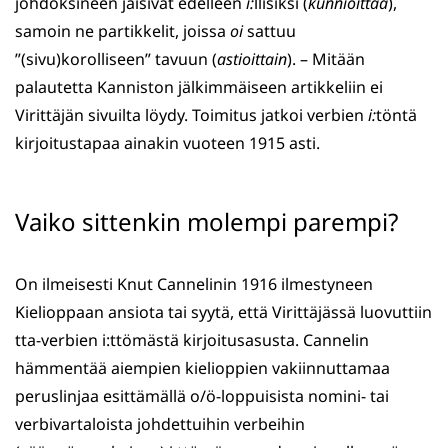
johdoksineen jäisivät edelleen
i:
llisiksi (
kunnioittaa
),
samoin ne partikkelit, joissa
oi
sattuu
”(sivu)korolliseen” tavuun (
astioittain
). – Mitään
palautetta Kanniston jälkimmäiseen artikkeliin ei
Virittäjän sivuilta löydy. Toimitus jatkoi verbien
i:
töntä
kirjoitustapaa ainakin vuoteen 1915 asti.
Vaiko sittenkin molempi parempi?
On ilmeisesti Knut Cannelinin 1916 ilmestyneen
Kielioppaan ansiota tai syytä, että Virittäjässä luovuttiin
tta-verbien i:ttömästä kirjoitusasusta. Cannelin
hämmentää aiempien kielioppien vakiinnuttamaa
peruslinjaa esittämällä o/ö-loppuisista nomini- tai
verbivartaloista johdettuihin verbeihin