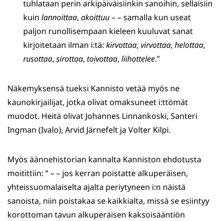
tuhlataan perin arkipäiväisiinkin sanoihin, sellaisiin
kuin
lannoittaa
,
akoittuu
– – samalla kun useat
paljon runollisempaan kieleen kuuluvat sanat
kirjoitetaan ilman i:tä:
kirvottaa
,
virvottaa
,
helottaa
,
rusottaa
,
sirottaa
,
toivottaa
,
liihottelee
.”
Näkemyksensä tueksi Kannisto vetää myös ne
kaunokirjailijat, jotka olivat omaksuneet i:ttömät
muodot. Heitä olivat Johannes Linnankoski, Santeri
Ingman (Ivalo), Arvid Järnefelt ja Volter Kilpi.
Myös äännehistorian kannalta Kanniston ehdotusta
moitittiin: ” – – jos kerran poistatte alkuperäisen,
yhteissuomalaiselta ajalta periytyneen i:n näistä
sanoista, niin poistakaa se kaikkialta, missä se esiintyy
korottoman tavun alkuperäisen kaksoisääntiön