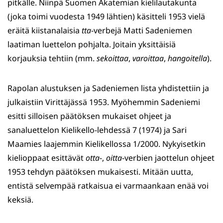
pitkälle. Niinpä Suomen Akatemian kielilautakunta
(joka toimi vuodesta 1949 lähtien) käsitteli 1953 vielä
eräitä kiistanalaisia
tta
-verbejä Matti Sadeniemen
laatiman luettelon pohjalta. Joitain yksittäisiä
korjauksia tehtiin (mm.
sekoittaa
,
varoittaa
,
hangoitella
).
Rapolan alustuksen ja Sadeniemen lista yhdistettiin ja
julkaistiin Virittäjässä 1953. Myöhemmin Sadeniemi
esitti silloisen päätöksen mukaiset ohjeet ja
sanaluettelon Kielikello-lehdessä 7 (1974) ja Sari
Maamies laajemmin Kielikellossa 1/2000. Nykyisetkin
kielioppaat esittävät
otta
-,
oitta
-verbien jaottelun ohjeet
1953 tehdyn päätöksen mukaisesti. Mitään uutta,
entistä selvempää ratkaisua ei varmaankaan enää voi
keksiä.