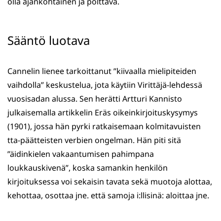
olla ajankohtainen ja polttava.
Sääntö luotava
Cannelin lienee tarkoittanut ”kiivaalla mielipiteiden
vaihdolla” keskustelua, jota käytiin Virittäjä-lehdessä
vuosisadan alussa. Sen herätti Artturi Kannisto
julkaisemalla artikkelin Eräs oikeinkirjoituskysymys
(1901), jossa hän pyrki ratkaisemaan kolmitavuisten
tta-päätteisten verbien ongelman. Hän piti sitä
”äidinkielen vakaantumisen pahimpana
loukkauskivenä”, koska samankin henkilön
kirjoituksessa voi sekaisin tavata sekä muotoja alottaa,
kehottaa, osottaa jne. että samoja i:llisinä: aloittaa jne.