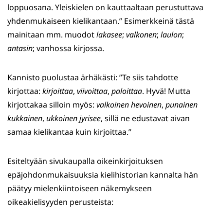
loppuosana. Yleiskielen on kauttaaltaan perustuttava
yhdenmukaiseen kielikantaan.” Esimerkkeinä tästä
mainitaan mm. muodot
lakasee
;
valkonen
;
laulon
;
antasin
; vanhossa kirjossa.
Kannisto puolustaa ärhäkästi: ”Te siis tahdotte
kirjottaa:
kirjoittaa
,
viivoittaa
,
paloittaa
. Hyvä! Mutta
kirjottakaa silloin myös:
valkoinen hevoinen
,
punainen
kukkainen
,
ukkoinen jyrisee
, sillä ne edustavat aivan
samaa kielikantaa kuin kirjoittaa.”
Esiteltyään sivukaupalla oikeinkirjoituksen
epäjohdonmukaisuuksia kielihistorian kannalta hän
päätyy mielenkiintoiseen näkemykseen
oikeakielisyyden perusteista: