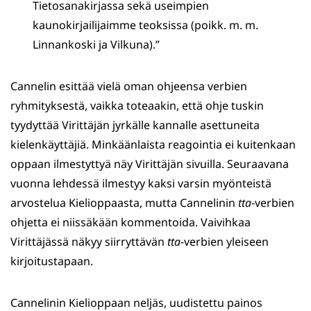
Tietosanakirjassa sekä useimpien
kaunokirjailijaimme teoksissa (poikk. m. m.
Linnankoski ja Vilkuna).”
Cannelin esittää vielä oman ohjeensa verbien
ryhmityksestä, vaikka toteaakin, että ohje tuskin
tyydyttää Virittäjän jyrkälle kannalle asettuneita
kielenkäyttäjiä. Minkäänlaista reagointia ei kuitenkaan
oppaan ilmestyttyä näy Virittäjän sivuilla. Seuraavana
vuonna lehdessä ilmestyy kaksi varsin myönteistä
arvostelua Kielioppaasta, mutta Cannelinin
tta
-verbien
ohjetta ei niissäkään kommentoida. Vaivihkaa
Virittäjässä näkyy siirryttävän
tta
-verbien yleiseen
kirjoitustapaan.
Cannelinin Kielioppaan neljäs, uudistettu painos