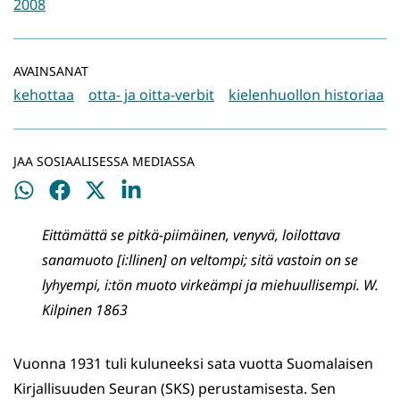
2008
AVAINSANAT
kehottaa
otta- ja oitta-verbit
kielenhuollon historiaa
JAA SOSIAALISESSA MEDIASSA
Jaa
Jaa
Jaa
Jaa
WhatsApissa
Facebookissa
Twitterissä
LinkedInissä
Eittämättä se pitkä-piimäinen, venyvä, loilottava
sanamuoto [i:llinen] on veltompi; sitä vastoin on se
lyhyempi, i:tön muoto virkeämpi ja miehuullisempi. W.
Kilpinen 1863
Vuonna 1931 tuli kuluneeksi sata vuotta Suomalaisen
Kirjallisuuden Seuran (SKS) perustamisesta. Sen