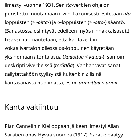
ilmestyi vuonna 1931. Sen
tta
-verbien ohje on
puristettu muutamaan riviin. Lakonisesti esitetään
a/ä
-
loppuisten (> -
oitta
-) ja
o
-loppuisten (> -
otta
-) sääntö.
(Sanastossa esiintyvät edelleen myös rinnakkaisasut.)
Lisäksi huomautetaan, että kantaverbin
vokaalivartalon ollessa
oa
-loppuinen käytetään
yksinomaan
i
:töntä asua (
kadottaa
<
katoa
-), samoin
deskriptiiviverbeissä (
töröttää
). Vanhahtavat sanat
säilytettäköön tyylisyistä kuitenkin
i
:llisinä
kantasanasta huolimatta, esim.
armoittaa
<
armo
.
Kanta vakiintuu
Pian Cannelinin Kielioppaan jälkeen ilmestyi Allan
Saratien opas Hyvää suomea (1917). Saratie päätyy