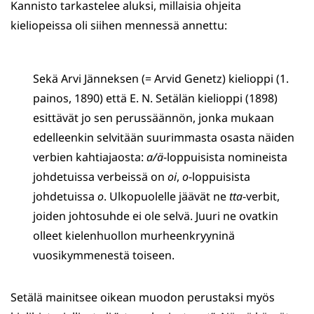
Kannisto tarkastelee aluksi, millaisia ohjeita
kieliopeissa oli siihen mennessä annettu:
Sekä Arvi Jänneksen (= Arvid Genetz) kielioppi (1.
painos, 1890) että E. N. Setälän kielioppi (1898)
esittävät jo sen perussäännön, jonka mukaan
edelleenkin selvitään suurimmasta osasta näiden
verbien kahtiajaosta:
a/ä
-loppuisista nomineista
johdetuissa verbeissä on
oi
,
o
-loppuisista
johdetuissa
o
. Ulkopuolelle jäävät ne
tta
-verbit,
joiden johtosuhde ei ole selvä. Juuri ne ovatkin
olleet kielenhuollon murheenkryyninä
vuosikymmenestä toiseen.
Setälä mainitsee oikean muodon perustaksi myös