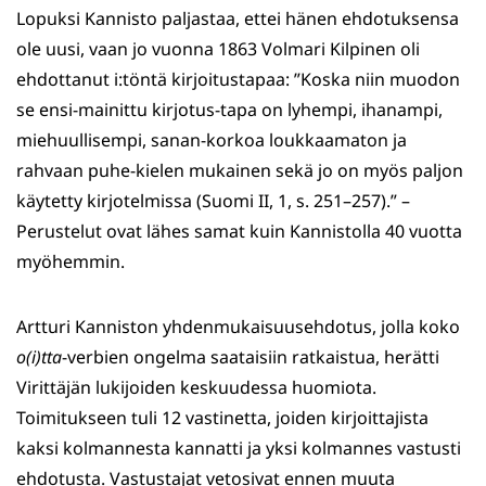
Lopuksi Kannisto paljastaa, ettei hänen ehdotuksensa
ole uusi, vaan jo vuonna 1863 Volmari Kilpinen oli
ehdottanut i:töntä kirjoitustapaa: ”Koska niin muodon
se ensi-mainittu kirjotus-tapa on lyhempi, ihanampi,
miehuullisempi, sanan-korkoa loukkaamaton ja
rahvaan puhe-kielen mukainen sekä jo on myös paljon
käytetty kirjotelmissa (Suomi II, 1, s. 251–257).” –
Perustelut ovat lähes samat kuin Kannistolla 40 vuotta
myöhemmin.
Artturi Kanniston yhdenmukaisuusehdotus, jolla koko
o(i)tta
-verbien ongelma saataisiin ratkaistua, herätti
Virittäjän lukijoiden keskuudessa huomiota.
Toimitukseen tuli 12 vastinetta, joiden kirjoittajista
kaksi kolmannesta kannatti ja yksi kolmannes vastusti
ehdotusta. Vastustajat vetosivat ennen muuta