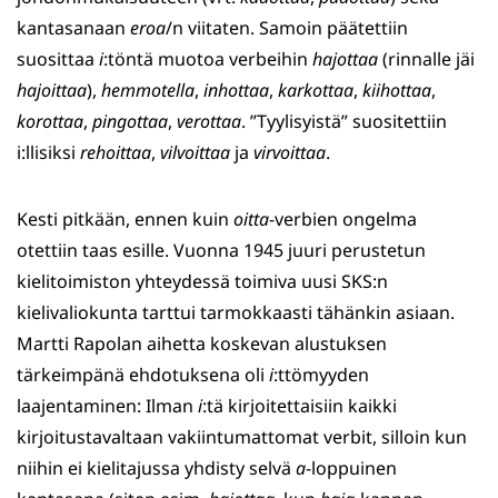
kantasanaan
eroa
/n viitaten. Samoin päätettiin
suosittaa
i
:töntä muotoa verbeihin
hajottaa
(rinnalle jäi
hajoittaa
),
hemmotella
,
inhottaa
,
karkottaa
,
kiihottaa
,
korottaa
,
pingottaa
,
verottaa
. ”Tyylisyistä” suositettiin
i:llisiksi
rehoittaa
,
vilvoittaa
ja
virvoittaa
.
Kesti pitkään, ennen kuin
oitta
-verbien ongelma
otettiin taas esille. Vuonna 1945 juuri perustetun
kielitoimiston yhteydessä toimiva uusi SKS:n
kielivaliokunta tarttui tarmokkaasti tähänkin asiaan.
Martti Rapolan aihetta koskevan alustuksen
tärkeimpänä ehdotuksena oli
i
:ttömyyden
laajentaminen: Ilman
i
:tä kirjoitettaisiin kaikki
kirjoitustavaltaan vakiintumattomat verbit, silloin kun
niihin ei kielitajussa yhdisty selvä
a
-loppuinen