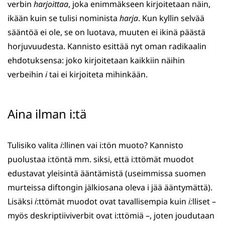
verbin
harjoittaa
, joka enimmäkseen kirjoitetaan näin,
ikään kuin se tulisi nominista
harja
. Kun kyllin selvää
sääntöä ei ole, se on luotava, muuten ei ikinä päästä
horjuvuudesta. Kannisto esittää nyt oman radikaalin
ehdotuksensa: joko kirjoitetaan kaikkiin näihin
verbeihin
i
tai ei kirjoiteta mihinkään.
Aina ilman i:tä
Tulisiko valita
i
:llinen vai i:tön muoto? Kannisto
puolustaa i:töntä mm. siksi, että i:ttömät muodot
edustavat yleisintä ääntämistä (useimmissa suomen
murteissa diftongin jälkiosana oleva i jää ääntymättä).
Lisäksi
i
:ttömät muodot ovat tavallisempia kuin
i:
lliset –
myös deskriptiiviverbit ovat i:ttömiä –, joten joudutaan