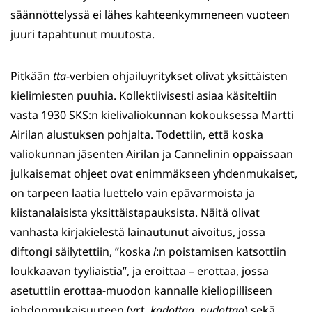
säännöttelyssä ei lähes kahteenkymmeneen vuoteen
juuri tapahtunut muutosta.
Pitkään
tta
-verbien ohjailuyritykset olivat yksittäisten
kielimiesten puuhia. Kollektiivisesti asiaa käsiteltiin
vasta 1930 SKS:n kielivaliokunnan kokouksessa Martti
Airilan alustuksen pohjalta. Todettiin, että koska
valiokunnan jäsenten Airilan ja Cannelinin oppaissaan
julkaisemat ohjeet ovat enimmäkseen yhdenmukaiset,
on tarpeen laatia luettelo vain epävarmoista ja
kiistanalaisista yksittäistapauksista. Näitä olivat
vanhasta kirjakielestä lainautunut aivoitus, jossa
diftongi säilytettiin, ”koska
i
:n poistamisen katsottiin
loukkaavan tyyliaistia”, ja eroittaa – erottaa, jossa
asetuttiin erottaa-muodon kannalle kieliopilliseen
johdonmukaisuuteen (vrt.
kadottaa
,
pudottaa
) sekä