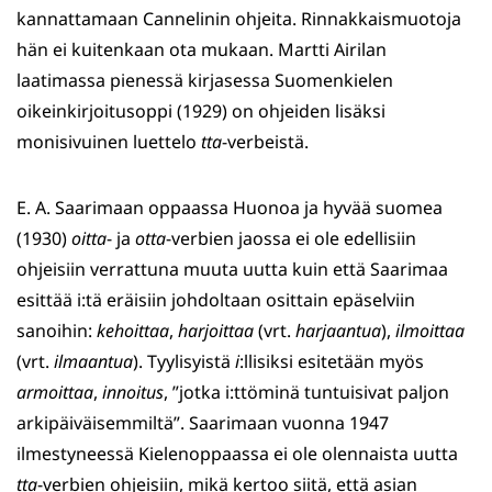
kannattamaan Cannelinin ohjeita. Rinnakkaismuotoja
hän ei kuitenkaan ota mukaan. Martti Airilan
laatimassa pienessä kirjasessa Suomenkielen
oikeinkirjoitusoppi (1929) on ohjeiden lisäksi
monisivuinen luettelo
tta
-verbeistä.
E. A. Saarimaan oppaassa Huonoa ja hyvää suomea
(1930)
oitta
- ja
otta
-verbien jaossa ei ole edellisiin
ohjeisiin verrattuna muuta uutta kuin että Saarimaa
esittää i:tä eräisiin johdoltaan osittain epäselviin
sanoihin:
kehoittaa
,
harjoittaa
(vrt.
harjaantua
),
ilmoittaa
(vrt.
ilmaantua
). Tyylisyistä
i
:llisiksi esitetään myös
armoittaa
,
innoitus
, ”jotka i:ttöminä tuntuisivat paljon
arkipäiväisemmiltä”. Saarimaan vuonna 1947
ilmestyneessä Kielenoppaassa ei ole olennaista uutta
tta
-verbien ohjeisiin, mikä kertoo siitä, että asian