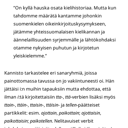
”On kyllä hauska osata kielihistoriaa. Mutta kun
tahdomme määrätä kantamme johonkin
suomenkielen oikeinkirjoituskysymykseen,
jätämme yhteissuomalaisen kielikannan ja
äännelaillisuuden syrjemmälle ja lähtökohdaksi
otamme nykyisen puhutun ja kirjotetun
yleiskielemme.”
Kannisto tarkastelee eri sanaryhmiä, joissa
painottomassa tavussa on jo vakiintuneesti oi. Hän
jättäisi i:n muihin tapauksiin mutta ehdottaa, että
ilman
i
:tä kirjoitettaisiin
tta
-,
ttä
-verbien lisäksi myös
ttain
-,
ttäin
-,
ttaisin
-,
ttäisin
- ja
tellen
-päätteiset
partikkelit: esim.
ajottain
,
paikottain
;
ajottaisin
,
paikottaisin
;
paikotellen
. Nelitavuiset verbit