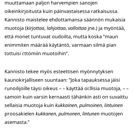
muuttamaan paljon harvempien sanojen
oikeinkirjoitusta kuin päinvastaisessa ratkaisussa.
Kannisto maistelee ehdottamansa säännön mukaisia
muotoja (
kirjottaa
,
lahjottaa
,
vallottaa
jne.) ja myöntää,
että monet tuntuvat oudoilta, mutta koska ”maun
enimmiten määrää käytäntö, varmaan silmä pian
tottuisi
i
:ttömiin muotoihin”.
Kannisto tekee myös esteettisen myönnytyksen
kaunokirjalliseen suuntaan: ”Joka tapauksessa jäisi
runoilijoille täysi oikeus – – käyttää oi:llisia muotoja, – –
samoin kuin varsin kernaasti tähänkin asti on suvaittu
sellaisia muotoja kuin
kukkainen
,
pulmoinen
,
lintuinen
proosakielen
kukkanen
,
pulmonen
,
lintunen
muotojen
asemasta.”