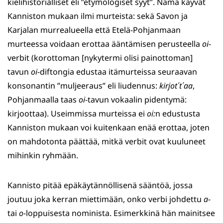
kielihistorialliset eli ”etymologiset syyt”. Nämä käyvät
Kanniston mukaan ilmi murteista: sekä Savon ja
Karjalan murrealueella että Etelä-Pohjanmaan
murteessa voidaan erottaa ääntämisen perusteella
oi
-
verbit (korottoman [nykytermi olisi painottoman]
tavun
oi
-diftongia edustaa itämurteissa seuraavan
konsonantin ”muljeeraus” eli liudennus:
kirjot΄t΄aa
,
Pohjanmaalla taas
oi
-tavun vokaalin pidentymä:
kirjoottaa). Useimmissa murteissa ei
oi:
n edustusta
Kanniston mukaan voi kuitenkaan enää erottaa, joten
on mahdotonta päättää, mitkä verbit ovat kuuluneet
mihinkin ryhmään.
Kannisto pitää epäkäytännöllisenä sääntöä, jossa
joutuu joka kerran miettimään, onko verbi johdettu
a
-
tai
o
-loppuisesta nominista. Esimerkkinä hän mainitsee