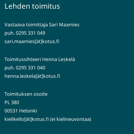
palveluun)
siirryt
Lehden toimitus
toiseen
palveluun)
Vastaava toimittaja Sari Maamies
puh. 0295 331 049
sari.maamies[ät]kotus.fi
Toimitussihteeri Henna Leskelä
puh. 0295 331 040
henna.leskela[ät]kotus.fi
Toimituksen osoite
PL 380
00531 Helsinki
kielikello[ät]kotus.fi (ei kielineuvontaa)