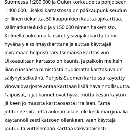
Suomessa 1:200 000 ja Oulun korkeudelta pohjoiseen
1:400 000. Lisäksi kartastossa on pääkaupunkiseudun
erillinen tiekartta, 50 kaupunkien kautta-ajokarttaa,
välimatkataulukko ja yli 50 000 nimen hake­misto.
Kolmella aukeamalla esitetty sivujakokartta toimii
hyvänä yleissilmäyskarttana ja auttaa käyttäjää
löytämään helposti tarvitsemansa karttasivun.
Ulkoasultaan kartasto on kaunis, ja paikoin melkein
liian runsaasta nimistöstä huolimatta karttakuva on
säilynyt selkeänä. Pohjois-Suomen kartoissa käytetty
vinovalovarjoste antaa karttaan lisää havainnollisuutta.
Taipuisat, lujat kan­net ovat hyvät mutta kesän käytön
jälkeen jo muusta karttaosas­ta irrallaan. Tämä
johtunee siitä, että aukeamalla ei ole keski­marginaalia
käytännöllisesti katsoen ollenkaan, vaan käyttäjä
joutuu taivuttelemaan karttaa väkivaltaisesti