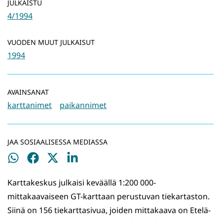
JULKAISTU
4/1994
VUODEN MUUT JULKAISUT
1994
AVAINSANAT
karttanimet
paikannimet
JAA SOSIAALISESSA MEDIASSA
Jaa
Jaa
Jaa
Jaa
WhatsApissa
Facebookissa
Twitterissä
LinkedInissä
Karttakeskus julkaisi keväällä 1:200 000-
mittakaavaiseen GT-karttaan perustuvan tiekartaston.
Siinä on 156 tiekarttasivua, joiden mittakaava on Etelä-