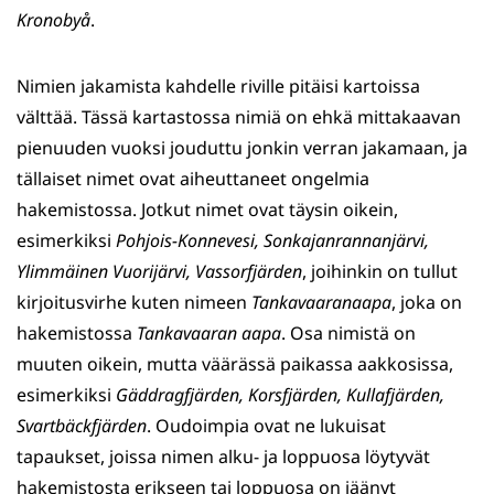
Kronobyå
.
Nimien jakamista kahdelle riville pitäisi kartoissa
välttää. Tässä kartastossa nimiä on ehkä mittakaavan
pienuuden vuoksi jouduttu jonkin verran jakamaan, ja
tällaiset nimet ovat aiheuttaneet ongelmia
hakemistossa. Jotkut nimet ovat täysin oikein,
esimerkiksi
Pohjois-Konnevesi,
Sonkajanrannanjärvi,
Ylimmäinen Vuorijärvi,
Vassorfjärden
, joihinkin on tullut
kirjoitusvirhe kuten nimeen
Tankavaaranaapa
, joka on
hakemistossa
Tankavaaran aapa
. Osa nimistä on
muuten oikein, mutta väärässä paikassa aakkosissa,
esimerkiksi
Gäddragfjärden,
Korsfjärden,
Kullafjärden,
Svartbäckfjärden
. Oudoimpia ovat ne lukuisat
tapaukset, joissa nimen alku- ja loppuosa löytyvät
hakemistosta erikseen tai loppuosa on jäänyt