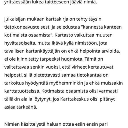
yrittäessään lukea taitteeseen jääviä nimiä.
Julkaisijan mukaan karttakirja on tehty täysin
tietokoneavusteisesti ja se edustaa ”kannesta kanteen
kotimaista osaamista”. Kartasto vaikuttaa muuten
hyvätasoiselta, mutta ikävä kyllä nimistöön, jota
tavallisen kartankäyttäjän on ehkä helpointa arvioida,
ei ole kiinnitetty tarpeeksi huomiota. Tämä on
valitettavaa senkin vuoksi, että virheet kertautuvat
helposti, sillä oletettavasti samaa tietokantaa on
tarkoitus hyödyntää myöhemminkin ja ehkä muissakin
karttatuotteissa. Kotimaista osaamista olisi varmasti
tälläkin alalla löytynyt, jos Karttakeskus olisi pitänyt
asiaa tärkeänä.
Nimien käsittelystä haluan ottaa esiin ensin pari