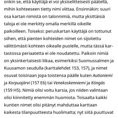
onkin se, että käyttäjä ei voi yksiselit­teisesti päätellä,
mihin kohteeseen tietty nimi viittaa. Ensinnäkin: suuri
osa kartan nimistä on talonnimiä, mutta yksittäisiä
taloja ei ole merkitty omalla merkillä oikeille
paikoilleen. Toiseksi: perus­kartan käyttäjä on tottunut
siihen, että pienten koh­tei­den nimet on sijoitet­tu
välittömästi kohteen oikealle puolel­le, mut­ta täs­sä kar­
tastossa periaatetta ei ole noudatettu. Paikoin nimiä
on yksin­kertaisesti liikaa, esimerkiksi Suomussalmen ja
Kuusamon seudul­la (karttalehdet 153, 157), ja nimet
osuvat toisinaan jopa toistensa päälle kuten
Autioniemi
ja
Kor­puajärvi
(157 E6) tai
Venekoskenniemi
ja
Köngäs
(159 H5). Nimiä olisi voitu karsia, jos niiden valintaan
olisi kiinnitetty enemmän huomiota. Toisaalta kaikki
kuntien nimet olisi pitänyt mahduttaa karttaan
kaikesta tilanpuutteesta huolimatta; nyt siitä puuttuvat