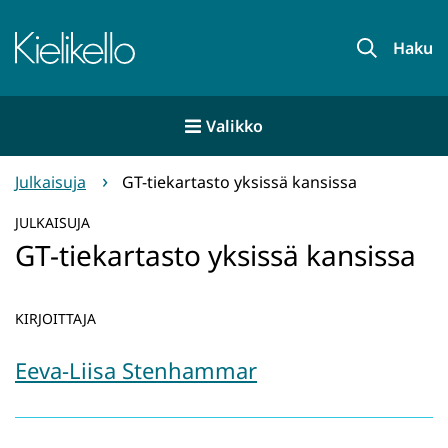
Siirry
sisältöön
Etusivu
Haku
Valikko
Julkaisuja
GT-tiekartasto yksissä kansissa
JULKAISUJA
GT-tiekartasto yksissä kansissa
KIRJOITTAJA
Eeva-Liisa Stenhammar