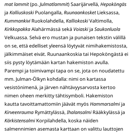
mat lammit
(po.
Julmatlammit
) Saarijärvellä,
Hepo­köngäs
ja
Kal­liuskoski
Puolangal­la,
Ruunaankosket
Lieksassa,
Kummankivi
Ruo­kolahdella,
Kal­liokoski
Valtimolla,
Kirkkopakka
Alahärmässä sekä
Voiaski
ja
Sau­konluola
Velkuassa. Selvä ero mus­tan ja pu­naisen tekstin välillä
on se, että edelliset yleensä löytyvät nimihake­mistosta,
jälkim­mäiset eivät. Ruunaankoskia tai Hepoköngästä ei
siis pysty löytämään kartan hakemiston avulla.
Parempi ja toimivampi tapa on se, jota on noudatettu
mm. Julman-Ölkyn kohdalla: nimi on kartassa
vesistönimenä, ja järven nähtävyysarvosta kertoo
nimen oheen merkitty tähtisymboli. Hakemiston
kautta tavoittamattomiin jäävät myös
Hammarsalmi
ja
Kirveenrauma
Rymättylässä,
Ihalansalmi
Rääkkylässä ja
Kärkistensalmi
Korpilahdella, koska näiden
salmennimien asemasta karttaan on valittu lauttojen