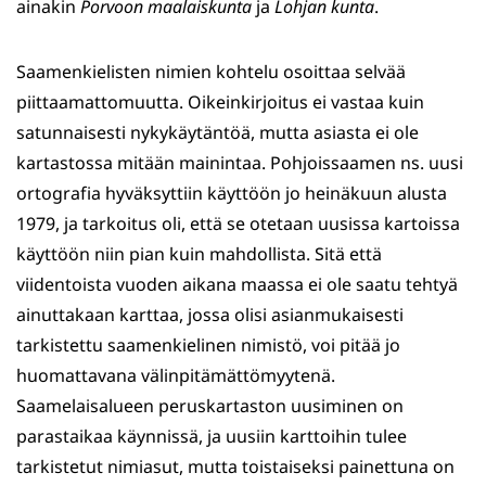
ainakin
Porvoon maalaiskunta
ja
Lohjan kunta
.
Saamenkielisten nimien kohtelu osoittaa selvää
piittaamattomuutta. Oikeinkirjoitus ei vastaa kuin
satunnaisesti nykykäytäntöä, mutta asiasta ei ole
kartastossa mitään mainintaa. Pohjoissaamen ns. uusi
ortografia hyväksyttiin käyttöön jo heinäkuun alusta
1979, ja tarkoitus oli, että se otetaan uusissa kartoissa
käyttöön niin pian kuin mahdollista. Sitä että
viidentoista vuoden aikana maassa ei ole saatu tehtyä
ainuttakaan karttaa, jossa olisi asianmukaisesti
tarkistettu saamenkielinen nimistö, voi pitää jo
huomattavana välinpitämättömyytenä.
Saamelaisalueen peruskartaston uusiminen on
parastaikaa käynnissä, ja uusiin karttoihin tulee
tarkistetut nimiasut, mutta toistaiseksi painettuna on