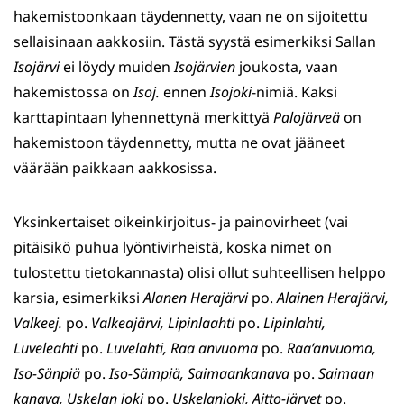
hakemistoonkaan täydennetty, vaan ne on sijoitettu
sellaisinaan aakkosiin. Tästä syystä esimerkiksi Sallan
Isojärvi
ei löydy muiden
Isojärvien
jou­kosta, vaan
hakemistossa on
Isoj.
ennen
Isojoki
-nimiä. Kaksi
karttapintaan lyhennettynä merkittyä
Palojärveä
on
hakemistoon täydennetty, mutta ne ovat jääneet
väärään paikkaan aakkosissa.
Yksinkertaiset oikeinkirjoitus- ja painovirheet (vai
pitäisikö puhua lyöntivirheistä, koska nimet on
tulostettu tietokannasta) olisi ollut suhteellisen helppo
karsia, esimerkiksi
Alanen Herajärvi
po.
Alai­nen Herajärvi,
Valkeej.
po.
Valkeajärvi,
Lipinlaahti
po.
Lipinlahti,
Luveleahti
po.
Luvelahti,
Raa an­vuoma
po.
Raa’anvuoma,
Iso-Sänpiä
po.
Iso-Sämpiä, Sai­maan­kanava
po.
Saimaan
kanava,
Uske­lan joki
po.
Uske­lanjoki,
Aitto-järvet
po.