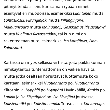
pitänyt tehdä silloin, kun saman rypään nimet
esiintyvät eri muodoissa, esimerkiksi
Laahtanen
mutta
Lahtaskoski,
Piltunginjoki
mutta
Pillungin­jär­vi,
Mainuanvaara
mutta
Mainuanaj.,
Gaskkamus Rievssatjávri
mutta
Vuolimus Rievassatjávri
, tai kun nimi on
rakenteeltaan outo, esimerkiksi
Iso Kotajärvet,
Ison-
Salonsaari
.
Kartassa on myös sellaisia virheitä, joita paikka­kunnan
nimikäytäntöä tunte­mattoman on vaikea havaita,
mutta jotka osaltaan horjuttavat luottamusta koko
karttaan, esimerkiksi
Nuotionranta
po.
Nuottionranta
Ylitorniolla,
Hyppälä
po.
Hyyppä­rä
Hyvinkäällä,
Kankia
po.
Lankia
ja
Iso Säynätjärvi
po.
Iso Säynjärvi
Joutsassa,
Kolistenmäki
po.
Kolistimenmäki
Tuusulassa,
Korvarengas