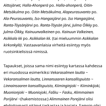
Aittojärvet,
Halla-Ahonperä
po.
Halla-ahonperä,
Oitin-
Metsäkulma
po.
Oitin Metsäkulma, Alapeurasuvanto
po.
Ala-Peurasuvan­to,
Iso-Hangasjärvi
po.
Iso Hangasjär­vi,
Ranta-Töysänjärvi
po.
Ranta-Töysän järvi,
Julma Ölkky
po.
Julma-Ölkky,
Kainuunvalkeinen
po.
Kainuun Valkeinen,
Asikkala kk
po.
Asikkalan kk.
(tai mieluummin
Asikkalan
kirkon­kylä)
. Vastaavanlaisia virheitä esiintyy myös
ruotsinkielisissä nimissä.
Tapaukset, joissa sama nimi esiintyy kartassa kahdessa
eri muo­dossa esimerkiksi
Veka­rasal­men lautta ~
Vekaran­sal­men lautta, Linnan­saaren kansal­lis­puisto ~
Linnainsaaren kansallispuisto, Kiimingin­jo­ki ~ Kiiminkijoki,
Muonionjoki ~ Muoniojoki
,
Fašku ~ Fasku,
Alimmainen
Porijärvi ~
(hakemistossa:)
Alimmainen Porejärvi
olisi
ehdottomasti pitänyt tarkastaa ja korjata. Samoin olisi