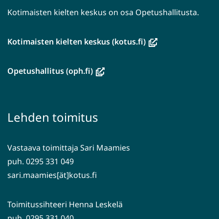
Kotimaisten kielten keskus on osa Opetushallitusta.
(avautuu
Kotimaisten kielten keskus (kotus.fi)
uuteen
ikkunaan,
(avautuu
Opetushallitus (oph.fi)
siirryt
uuteen
toiseen
ikkunaan,
palveluun)
siirryt
Lehden toimitus
toiseen
palveluun)
Vastaava toimittaja Sari Maamies
puh. 0295 331 049
sari.maamies[ät]kotus.fi
Toimitussihteeri Henna Leskelä
puh. 0295 331 040