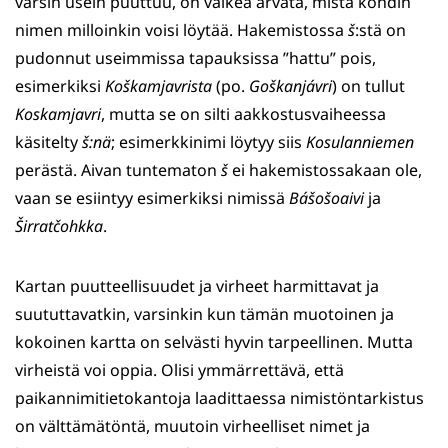
varsin usein puuttuu, on vaikea arvata, mistä kohdin
nimen milloinkin voisi löytää. Hakemistossa
š
:stä on
pudonnut useimmissa tapauksissa ”hattu” pois,
esimerkiksi
Koškamjavrista
(po.
Goškanjávri
) on tullut
Koskamjavri
, mutta se on silti aakkostusvaiheessa
käsitelty
š:nä
; esimerkkinimi löytyy siis
Kosulanniemen
perästä. Aivan tuntematon
š
ei hakemistossakaan ole,
vaan se esiintyy esimerkiksi nimissä
Bášošoaivi
ja
Širratčohkka
.
Kartan puutteellisuudet ja virheet harmittavat ja
suututtavatkin, varsinkin kun tämän muotoinen ja
kokoinen kartta on selvästi hyvin tarpeellinen. Mutta
virheistä voi oppia. Olisi ymmärrettävä, että
paikannimitietokantoja laadittaessa nimistöntarkistus
on välttämätöntä, muutoin virheelliset nimet ja