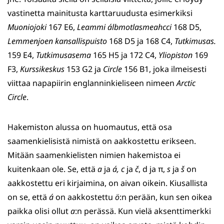
vastinetta mainitusta karttaruudusta esimerkiksi
Muoniojoki
167 E6,
Leammi álbmotlasmeahcci
168 D5,
Lemmenjoen kansallispuisto
168 D5 ja 168 C4,
Tutkimusas.
159 E4,
Tutkimusasema
165 H5 ja 172 C4,
Yliopiston
169
F3,
Kurssikeskus
153 G2 ja
Circle
156 B1, joka ilmeisesti
viittaa napapiirin englanninkieliseen nimeen
Arctic
Circle
.
Hakemiston alussa on huomautus, että osa
saamenkielisistä nimistä on aakkostettu erikseen.
Mitään saamenkielisten nimien hakemistoa ei
kuitenkaan ole. Se, että
a
ja
á,
c
ja
č
, d ja π,
s
ja
š
on
aakkostettu eri kirjaimina, on aivan oikein. Kiusallista
on se, että
á
on aakkostettu
ö
:n perään, kun sen oikea
paikka olisi ollut
a
:n perässä. Kun vielä aksenttimerkki