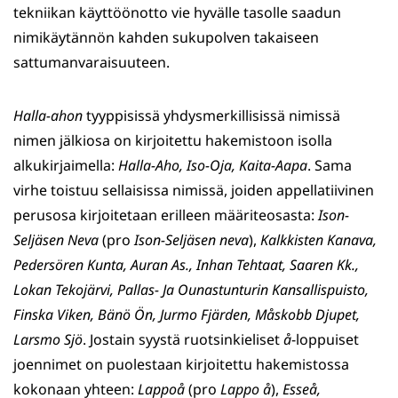
tekniikan käyttöönotto vie hyvälle tasolle saadun
nimikäytännön kahden sukupolven takaiseen
sattumanvaraisuuteen.
Halla-ahon
tyyppisissä yhdysmerkillisissä nimissä
nimen jälkiosa on kirjoitettu hakemistoon isolla
alkukirjaimella:
Halla-Aho,
Iso-Oja,
Kaita-Aapa
. Sama
virhe toistuu sellaisissa nimissä, joiden appellatiivinen
perusosa kirjoitetaan erilleen määriteosasta:
Ison-
Seljäsen Neva
(pro
Ison-Seljäsen neva
),
Kalkkisten Kanava,
Pedersören Kunta,
Auran As.,
Inhan Tehtaat,
Saaren Kk.,
Lokan Tekojärvi,
Pallas- Ja Ounastunturin Kansallispuisto,
Finska Viken,
Bänö Ön,
Jurmo Fjärden,
Måskobb Djupet,
Larsmo Sjö
. Jostain syystä ruotsinkieliset
å
-loppuiset
joennimet on puolestaan kirjoitettu hakemistossa
kokonaan yhteen:
Lappoå
(pro
Lappo å
),
Esseå,