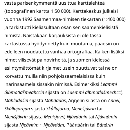
vasta parisenkymmentä uusittua karttalehteä
(topografinen kartta 1:50 000). Karttakeskus julkaisi
vuonna 1992 Saamenmaa-nimisen tiekartan (1:400 000)
ja tarkistutti kieliasultaan osan sen saamenkielisistä
nimistä. Näistäkään korjauksista ei ole tässä
kartastossa hyödynnetty kuin muutama, pääosin on
edelleen noudatettu vanhaa ortografiaa. Kaiken lisäksi
nimet vilisevät painovirheitä, ja suomen kielessä
esiintymättömät kirjaimet usein puuttuvat tai ne on
korvattu muilla niin pohjoissaamelaisissa kuin
inarinsaamelaisissakin nimissä. Esimerkiksi
Leammi
álbmotlašmeahccin
sijasta on
Laemmi álbmotlašmechcci,
Mahladašin
sijasta
Mahdadas
, Ȧŋŋelin sijasta on
Annel,
Skállujorŋan
sijasta
Skållujorna,
Menešjávrin
tai
Menišjävrin
sijasta
Menisjavri,
Njávdánin
tai
Njávπámin
sijasta
Njeävπ'm ~ Njeävdåm,
Pááπáárin tai
Báπárin