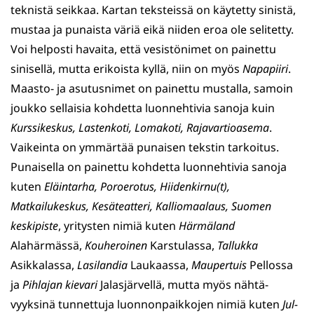
teknistä seikkaa. Kartan teksteissä on käy­tetty sinistä,
mustaa ja punaista väriä eikä niiden eroa ole selitetty.
Voi helposti havaita, että vesistönimet on painettu
sinisellä, mutta erikoista kyllä, niin on myös
Napapiiri
.
Maasto- ja asutusnimet on painettu mustalla, samoin
joukko sellaisia kohdetta luonnehtivia sanoja kuin
Kurssikeskus,
Lastenkoti,
Lomakoti,
Rajavartioasema
.
Vaikeinta on ymmärtää pu­naisen tekstin tarkoitus.
Punaisella on painettu kohdetta luonnehtivia sanoja
kuten
Eläintarha,
Poroerotus,
Hiidenkirnu(t),
Matkailukeskus,
Kesäteatteri,
Kalliomaalaus,
Suomen
keskipiste
, yritysten nimiä kuten
Härmäland
Alahärmässä,
Kouheroinen
Karstulassa,
Tallukka
Asikkalassa,
Lasilandia
Laukaassa,
Maupertuis
Pellossa
ja
Pihlajan kievari
Jalasjär­vellä, mutta myös nähtä­
vyyksinä tunnettuja luonnonpaikkojen ni­miä kuten
Jul­