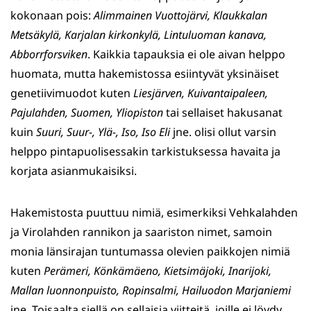
kokonaan pois:
Alimmainen Vuottojärvi,
Klaukkalan
Metsäkylä,
Karjalan kirkonkylä,
Lintuluoman kanava,
Abborrforsviken
. Kaikkia tapauksia ei ole aivan helppo
huomata, mutta hakemistossa esiintyvät yksinäiset
genetiivimuodot kuten
Liesjärven,
Kuivantaipaleen,
Pajulahden,
Suomen,
Yliopiston
tai sellaiset hakusanat
kuin
Suuri,
Suur-,
Ylä-,
Iso,
Iso Eli
jne. olisi ollut varsin
helppo pintapuolisessakin tarkistuksessa havaita ja
korjata asianmukaisiksi.
Hakemistosta puuttuu nimiä, esimerkiksi Vehkalahden
ja Virolahden rannikon ja saariston nimet, samoin
monia länsirajan tuntumassa olevien paikkojen nimiä
kuten
Perämeri,
Könkämäeno,
Kietsimäjoki,
Inarijoki,
Mallan luonnonpuisto,
Ropinsalmi,
Hailuodon
Marjaniemi
jne. Toisaalta siellä on sellaisia viitteitä, joille ei löydy