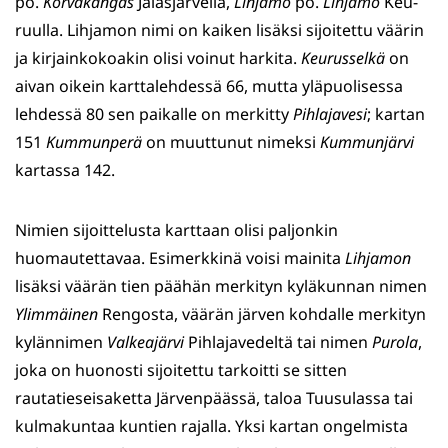
po.
Korvakangas
Jalasjärvellä,
Lin­jamo
po.
Lihja­mo
Keu­
ruulla. Lihjamon nimi on kaiken lisäksi sijoitettu väärin
ja kirjainkokoa­kin olisi voinut harkita.
Keurusselkä
on
aivan oikein karttalehdessä 66, mutta yläpuolisessa
lehdessä 80 sen paikalle on merkitty
Pihlajavesi
; kartan
151
Kummunperä
on muuttunut nimeksi
Kummunjärvi
kartassa 142.
Nimien sijoittelusta karttaan olisi paljonkin
huomautettavaa. Esimerkkinä voisi mai­nita
Lihjamon
lisäksi väärän tien päähän merkityn ky­läkunnan nimen
Ylimmäi­nen
Rengosta, väärän järven kohdalle mer­kityn
kylännimen
Val­keajärvi
Pihlajavedeltä tai nimen
Purola
,
joka on huonosti sijoitettu tarkoitti se sitten
rautatieseisaketta Järvenpäässä, taloa Tuusulassa tai
kulmakuntaa kuntien rajalla. Yksi kartan ongelmista