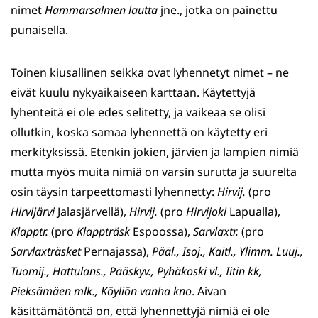
nimet
Hammarsalmen lautta
jne., jotka on painettu
punaisella.
Toinen kiusallinen seikka ovat lyhennetyt nimet – ne
eivät kuulu nykyaikaiseen karttaan. Käytettyjä
lyhenteitä ei ole edes selitetty, ja vaikeaa se olisi
ollutkin, koska samaa lyhennettä on käytetty eri
merkityk­sissä. Etenkin jokien, järvien ja lampien nimiä
mutta myös muita nimiä on varsin surutta ja suurelta
osin täysin tarpeettomasti lyhennetty:
Hirvij.
(pro
Hirvijärvi
Jalasjärvellä),
Hirvij.
(pro
Hirvijoki
Lapualla),
Klapptr.
(pro
Klappträsk
Espoossa),
Sarvlaxtr.
(pro
Sarvlaxträsket
Pernajas­sa),
Pääl.,
Isoj.,
Kaitl.,
Ylimm.
Luuj.,
Tuomij.,
Hattu­lans.,
Pääskyv.,
Pyhäkoski vl.,
Iitin kk,
Pieksämäen mlk.,
Köyliön vanha kno
. Aivan
käsittämätöntä on, että lyhennettyjä nimiä ei ole