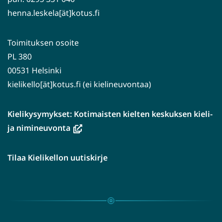
henna.leskela[ät]kotus.fi
Toimituksen osoite
PL 380
00531 Helsinki
kielikello[ät]kotus.fi (ei kielineuvontaa)
Kielikysymykset: Kotimaisten kielten keskuksen kieli-
(avautuu
ja nimineuvonta
uuteen
ikkunaan,
Tilaa Kielikellon uutiskirje
siirryt
toiseen
palveluun)