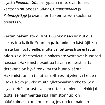
sijasta
Paaπaar
.
Gámas
-rypään nimet ovat tulleet
karttaan muodossa
Gámás, Gamasmohkki
ja
Kabmasjeäggi
ja ovat siten hakemistossa kaukana
toisistaan.
Kartan hakemisto olisi 50 000 nimineen voinut olla
aarreaitta kaikille Suomen paikannimien käyttäjille ja
niistä kiinnostuneille, mutta valitettavasti se ei täytä
odotuksia. Karttasivut ja hakemisto vastaavat huonosti
toisiaan. Hakemisto osoittaa havainnollisesti, että
tietokone on hyvä renki mutta huono isäntä.
Hakemistoon on tullut kartoilla esiintyvien virheiden
lisäksi koko joukko muita, yllättäviäkin virheitä. Sen
sijaan, että kartasto vakiinnuttaisi nimien oikeinkirjoi­
tusta, se hämmentää sitä. Nimistönhuollon
näkökulmasta on onnetonta, jos uuden mainion