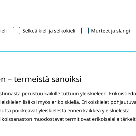
ieli
Selkeä kieli ja selkokieli
Murteet ja slangi
een – termeistä sanoiksi
tinnästä perustuu kaikille tuttuun yleiskieleen. Erikoistied
eiskielen lisäksi myös erikoiskieliä. Erikoiskielet pohjautuv
mutta poikkeavat yleiskielestä ennen kaikkea yleiskielestä
ikoissanaston muodostavat termit ovat erikoisalalla tärkei