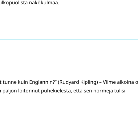
a ulkopuolista näkökulmaa.
ät tunne kuin Englannin?” (Rudyard Kipling) – Viime aikoina 
in paljon loitonnut puhekielestä, että sen normeja tulisi