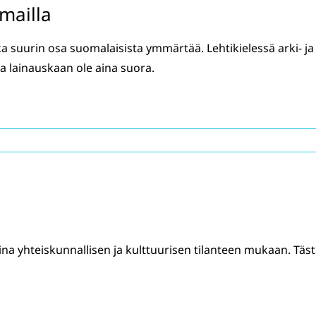
amailla
nka suurin osa suomalaisista ymmärtää. Lehtikielessä arki- ja
ra lainauskaan ole aina suora.
ina yhteiskunnallisen ja kulttuurisen tilanteen mukaan. Täs