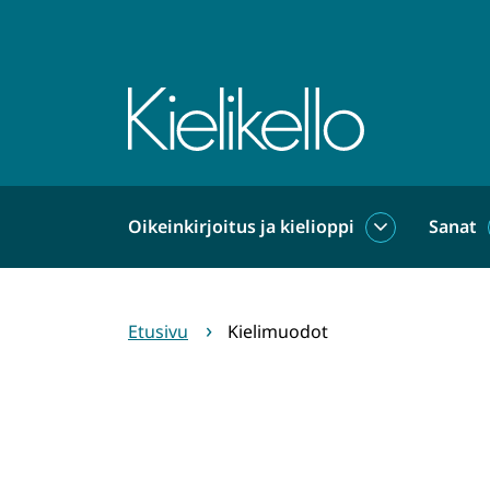
Siirry
sisältöön
Etusivu
Oikeinkirjoitus ja kielioppi
Sanat
Oikeinkirjoit
ja
kielioppi
alasivut
Etusivu
Kielimuodot