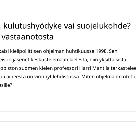
eli, kulutushyödyke vai suojelukohde?
n vastaanotosta
aisi kielipoliittisen ohjelman huhtikuussa 1998. Sen
eisön jäsenet keskustelemaan kielestä, niin yksittäisistä
yliopiston suomen kielen professori Harri Mantila tarkastele
lua aiheesta on virinnyt lehdistössä. Miten ohjelma on otett
sille?