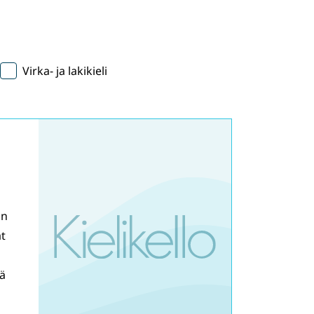
Virka- ja lakikieli
on
at
tä