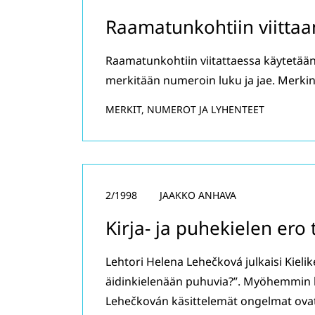
Raamatunkohtiin viitta
Raamatunkohtiin viitattaessa käytetään 
merkitään numeroin luku ja jae. Merkin
MERKIT, NUMEROT JA LYHENTEET
2/1998
JAAKKO ANHAVA
Kirja- ja puhekielen ero
Lehtori Helena Lehečková julkaisi Kiel
äidinkielenään puhuvia?”. Myöhemmin h
Lehečkován käsittelemät ongelmat ovat