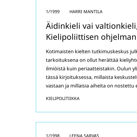
1/1999
HARRI MANTILA
Äidinkieli vai valtionki
Kielipoliittisen ohjelma
Kotimaisten kielten tutkimuskeskus julk
tarkoituksena on ollut herättää kieliyht
ilmiöistä kuin periaatteistakin. Oulun 
tässä kirjoituksessa, millaista keskuste
vastaan ja millaisia aiheita on nostettu e
KIELIPOLITIIKKA
1/1998
LEENA SARVAS