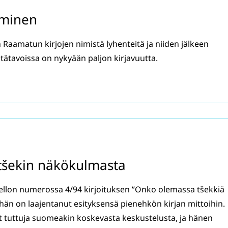
aminen
Raamatun kirjojen nimistä lyhenteitä ja niiden jälkeen
tätavoissa on nykyään paljon kirjavuutta.
 tšekin näkökulmasta
ikellon numerossa 4/94 kirjoituksen ”Onko olemassa tšekkiä
än on laajentanut esityksensä pienehkön kirjan mittoihin.
 tuttuja suomeakin koskevasta keskustelusta, ja hänen