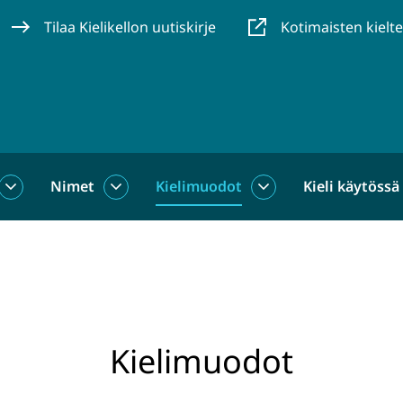
Tilaa Kielikellon uutiskirje
Kotimaisten kielt
Nimet
Kielimuodot
Kieli käytössä
us
Sanat
Nimet
Kielimuodot
alasivut
alasivut
alasivut
Kielimuodot