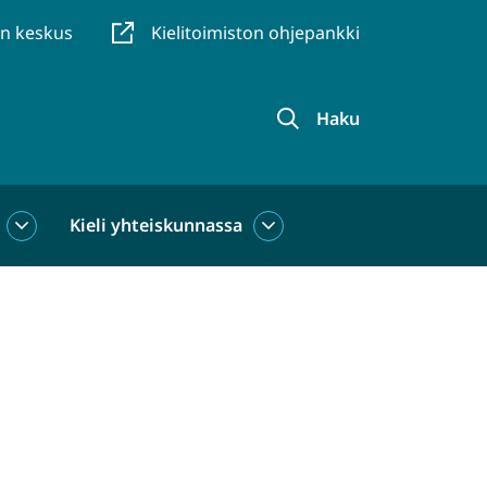
en keskus
Kielitoimiston ohjepankki
Haku
Kieli yhteiskunnassa
Kieli
Kieli
käytössä
yhteiskunnassa
alasivut
alasivut