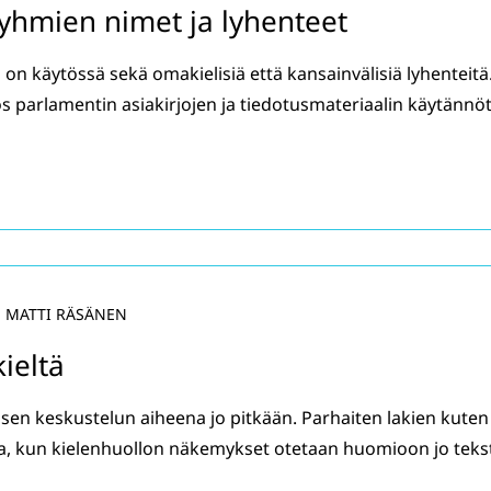
yhmien nimet ja lyhenteet
n käytössä sekä omakielisiä että kansainvälisiä lyhenteitä
yös parlamentin asiakirjojen ja tiedotusmateriaalin käytännö
, MATTI RÄSÄNEN
ieltä
isen keskustelun aiheena jo pitkään. Parhaiten lakien kuten
aa, kun kielenhuollon näkemykset otetaan huomioon jo teks