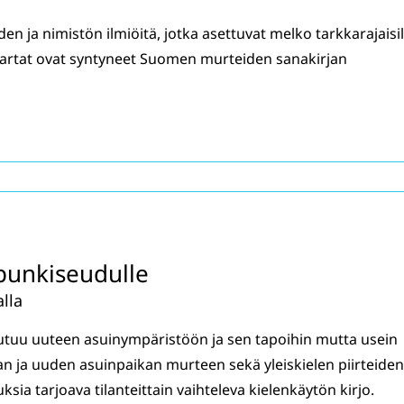
iden ja nimistön ilmiöitä, jotka asettuvat melko tarkkarajaisil
ikartat ovat syntyneet Suomen murteiden sanakirjan
punkiseudulle
lla
utuu uuteen asuinympäristöön ja sen tapoihin mutta usein
ja uuden asuinpaikan murteen sekä yleiskielen piirteiden
ia tarjoava tilanteittain vaihteleva kielenkäytön kirjo.