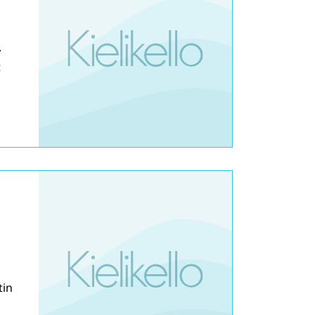
.
t
tin