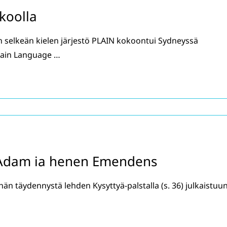
 koolla
 selkeän kielen järjestö PLAIN kokoontui Sydneyssä
Plain Language …
 Adam ia henen Emendens
hän täydennystä lehden Kysyttyä-palstalla (s. 36) julkaistuu