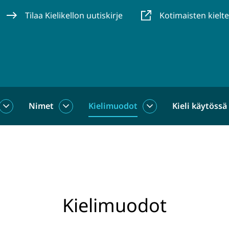
Tilaa Kielikellon uutiskirje
Kotimaisten kielt
Nimet
Kielimuodot
Kieli käytössä
us
Sanat
Nimet
Kielimuodot
alasivut
alasivut
alasivut
Kielimuodot