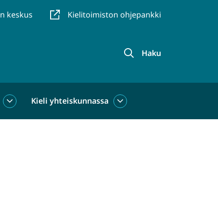
en keskus
Kielitoimiston ohjepankki
Haku
Kieli yhteiskunnassa
Kieli
Kieli
käytössä
yhteiskunnassa
alasivut
alasivut