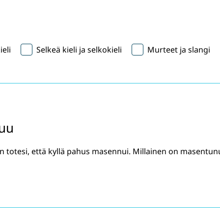
ieli
Selkeä kieli ja selkokieli
Murteet ja slangi
tuu
hän totesi, että kyllä pahus masennui. Millainen on masentun