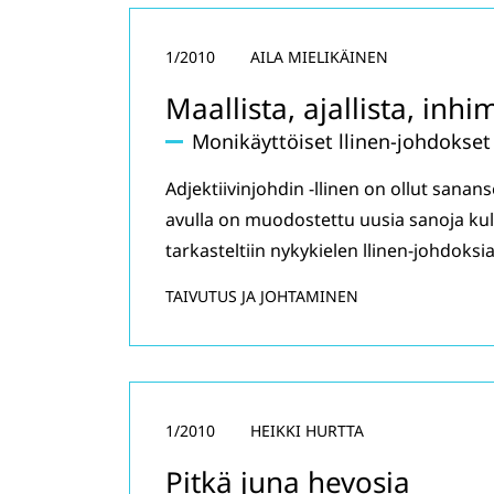
1/2010
AILA MIELIKÄINEN
Maallista, ajallista, inhim
Monikäyttöiset llinen-johdokset
Adjektiivinjohdin -llinen on ollut sana
avulla on muodostettu uusia sanoja kull
tarkasteltiin nykykielen llinen-johdoksi
TAIVUTUS JA JOHTAMINEN
1/2010
HEIKKI HURTTA
Pitkä juna hevosia