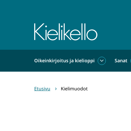
Siirry
sisältöön
Etusivu
Oikeinkirjoitus ja kielioppi
Sanat
Oikeinkirjoit
ja
kielioppi
alasivut
Etusivu
Kielimuodot