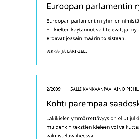
Euroopan parlamentin r
Euroopan parlamentin ryhmien nimistä o
Eri kielten käytännöt vaihtelevat, ja m
eroavat jossain määrin toisistaan.
VIRKA- JA LAKIKIELI
2/2009
SALLI KANKAANPÄÄ, AINO PIEHL
Kohti parempaa säädösk
Lakikielen ymmärrettävyys on ollut julk
muidenkin tekstien kieleen voi vaikutt
valmisteluvaiheessa.