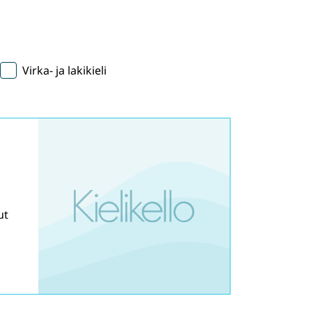
Virka- ja lakikieli
ut