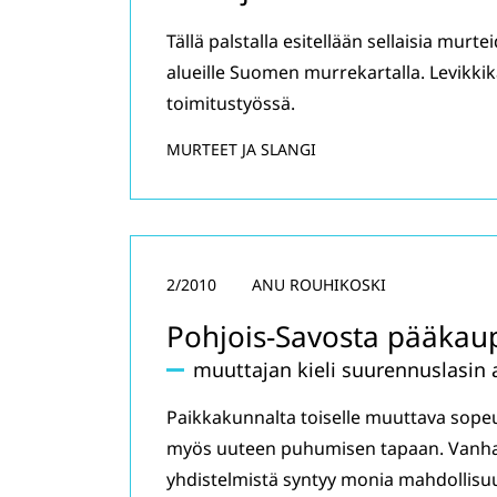
Tällä palstalla esitellään sellaisia murte
alueille Suomen murrekartalla. Levikk
toimitustyössä.
MURTEET JA SLANGI
2/2010
ANU ROUHIKOSKI
Pohjois-Savosta pääkau
muuttajan kieli suurennuslasin a
Paikkakunnalta toiselle muuttava sope
myös uuteen puhumisen tapaan. Vanhan 
yhdistelmistä syntyy monia mahdollisuuks