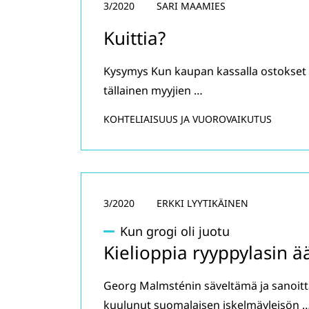
3/2020
SARI MAAMIES
Kuittia?
Kysymys Kun kaupan kassalla ostokset 
tällainen myyjien …
KOHTELIAISUUS JA VUOROVAIKUTUS
3/2020
ERKKI LYYTIKÄINEN
Kun grogi oli juotu
Kielioppia ryyppylasin ä
Georg Malmsténin säveltämä ja sanoi
kuulunut suomalaisen iskelmäyleisön 