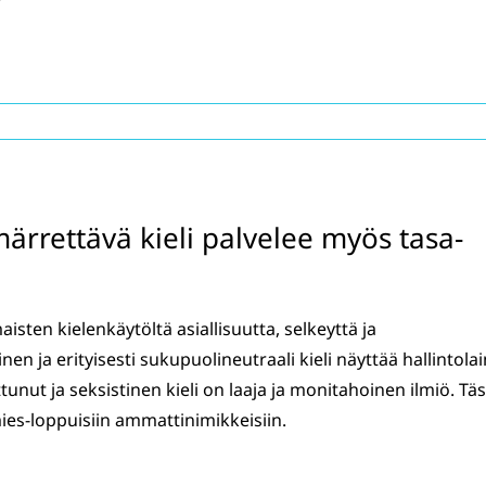
märrettävä kieli palvelee myös tasa-
aisten kielenkäytöltä asiallisuutta, selkeyttä ja
en ja erityisesti sukupuolineutraali kieli näyttää hallintolai
ut ja seksistinen kieli on laaja ja monitahoinen ilmiö. Tä
ies-loppuisiin ammattinimikkeisiin.