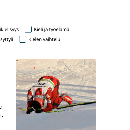
kielisyys
Kieli ja työelämä
syttyä
Kielen vaihtelu
iä
ta.