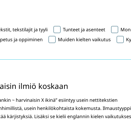
kstit, tekstilajit ja tyyli
Tunteet ja asenteet
Moni
opetus ja oppiminen
Muiden kielten vaikutus
Ky
naisin ilmiö koskaan
kin ~ harvinaisin X ikinä” esiintyy usein nettitekstien
inhimillistä, usein henkilökohtaista kokemusta. Ilmaustyypp
ää kärjistyksiä. Lisäksi se kielii englannin kielen vaikutukses