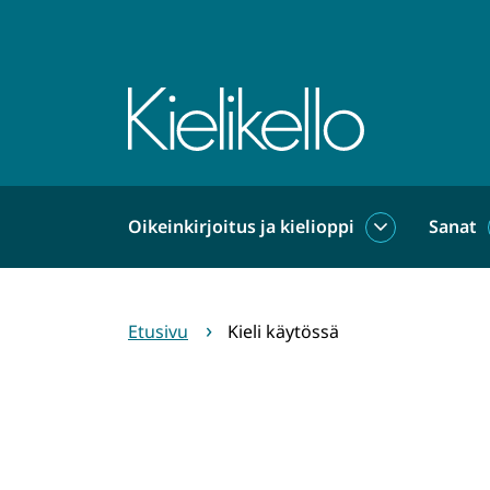
Siirry
sisältöön
Etusivu
Oikeinkirjoitus ja kielioppi
Sanat
Oikeinkirjoit
ja
kielioppi
alasivut
Etusivu
Kieli käytössä