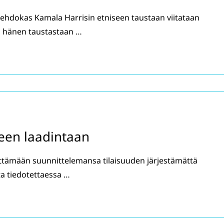
ehdokas Kamala Harrisin etniseen taustaan viitataan
ta hänen taustastaan …
een laadintaan
ättämään suunnittelemansa tilaisuuden järjestämättä
ta tiedotettaessa …