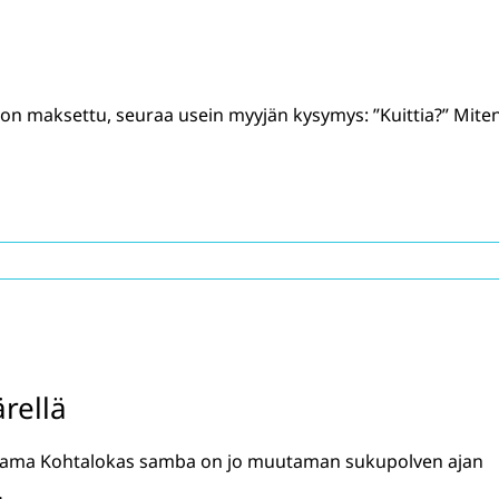
on maksettu, seuraa usein myyjän kysymys: ”Kuittia?” Mite
ärellä
ttama Kohtalokas samba on jo muutaman sukupolven ajan
…