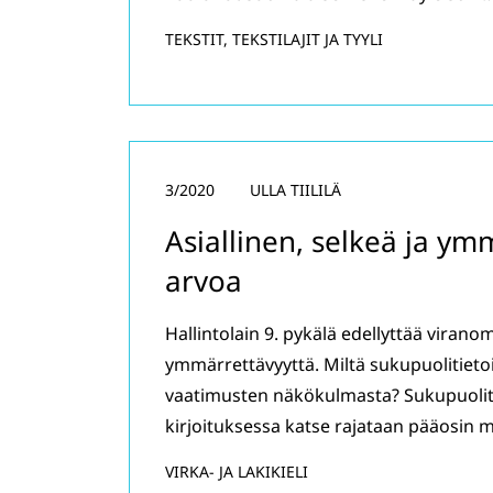
TEKSTIT, TEKSTILAJIT JA TYYLI
3/2020
ULLA TIILILÄ
Asiallinen, selkeä ja ym
arvoa
Hallintolain 9. pykälä edellyttää viranom
ymmärrettävyyttä. Miltä sukupuolitietoin
vaatimusten näkökulmasta? Sukupuolittun
kirjoituksessa katse rajataan pääosin m
VIRKA- JA LAKIKIELI