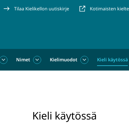
Tilaa Kielikellon uutiskirje
Kotimaisten kielt
Nimet
Kielimuodot
Kieli käytössä
us
Sanat
Nimet
Kielimuodot
alasivut
alasivut
alasivut
Kieli käytössä