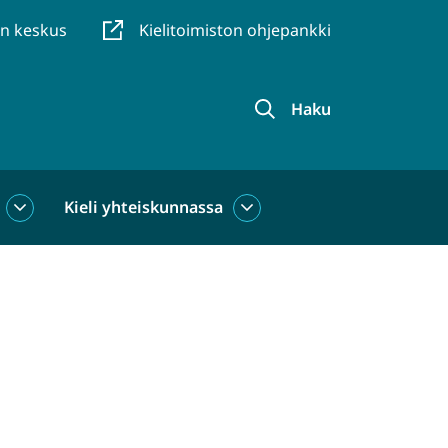
en keskus
Kielitoimiston ohjepankki
Haku
Kieli yhteiskunnassa
Kieli
Kieli
käytössä
yhteiskunnassa
alasivut
alasivut