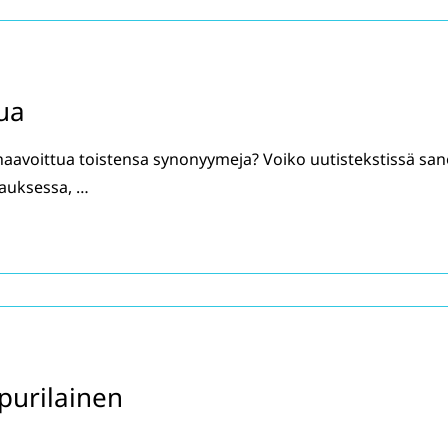
ua
aavoittua toistensa synonyymeja? Voiko uutistekstissä san
auksessa, …
purilainen