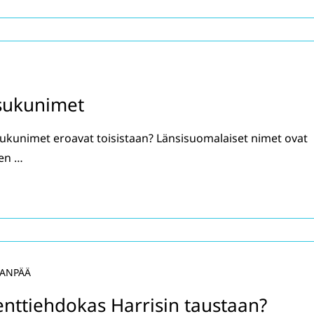
 sukunimet
 sukunimet eroavat toisistaan? Länsisuomalaiset nimet ovat
ten …
AANPÄÄ
enttiehdokas Harrisin taustaan?