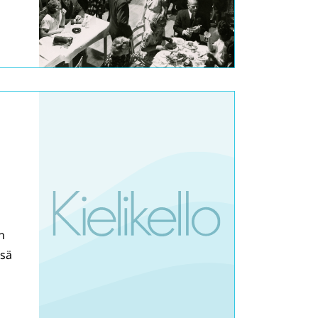
n
ssä