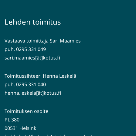
uuteen
toiseen
ikkunaan,
palveluun)
siirryt
Lehden toimitus
toiseen
palveluun)
Vastaava toimittaja Sari Maamies
puh. 0295 331 049
sari.maamies[ät]kotus.fi
Toimitussihteeri Henna Leskelä
puh. 0295 331 040
henna.leskela[ät]kotus.fi
Toimituksen osoite
PL 380
00531 Helsinki