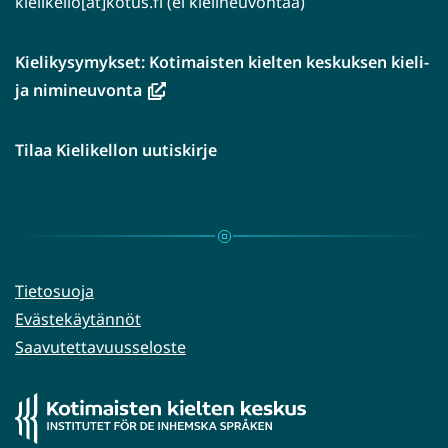
kielikello[ät]kotus.fi (ei kielineuvontaa)
Kielikysymykset: Kotimaisten kielten keskuksen kieli-
(avautuu
ja nimineuvonta
uuteen
ikkunaan,
Tilaa Kielikellon uutiskirje
siirryt
toiseen
palveluun)
Tietosuoja
Evästekäytännöt
Saavutettavuusseloste