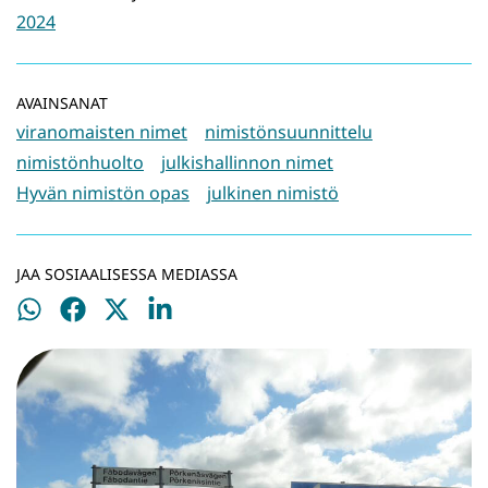
2024
AVAINSANAT
viranomaisten nimet
nimistönsuunnittelu
nimistönhuolto
julkishallinnon nimet
Hyvän nimistön opas
julkinen nimistö
JAA SOSIAALISESSA MEDIASSA
Jaa
Jaa
Jaa
Jaa
WhatsApissa
Facebookissa
Twitterissä
LinkedInissä