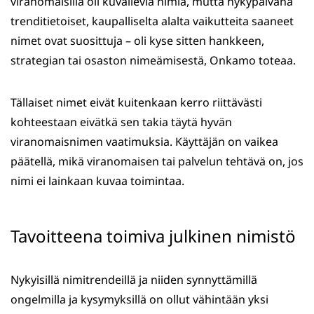
viranomaisilla oli kuvailevia nimiä, mutta nykypäivänä
trenditietoiset, kaupalliselta alalta vaikutteita saaneet
nimet ovat suosittuja – oli kyse sitten hankkeen,
strategian tai osaston nimeämisestä, Onkamo toteaa.
Tällaiset nimet eivät kuitenkaan kerro riittävästi
kohteestaan eivätkä sen takia täytä hyvän
viranomaisnimen vaatimuksia. Käyttäjän on vaikea
päätellä, mikä viranomaisen tai palvelun tehtävä on, jos
nimi ei lainkaan kuvaa toimintaa.
Tavoitteena toimiva julkinen nimistö
Nykyisillä nimitrendeillä ja niiden synnyttämillä
ongelmilla ja kysymyksillä on ollut vähintään yksi