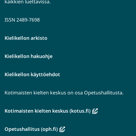
kaikkien luettavissa.
ISSN 2489-7698
Kielikellon arkisto
Kielikellon hakuohje
Kielikellon käyttöehdot
Kotimaisten kielten keskus on osa Opetushallitusta.
(avautuu
Kotimaisten kielten keskus (kotus.fi)
uuteen
ikkunaan,
(avautuu
Opetushallitus (oph.fi)
siirryt