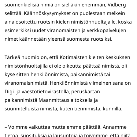
suomenkielisiä nimiä on sielläkin enemmän, Vidberg
selittää. Käännöskysymykset on puolestaan melkein
aina osoitettu ruotsin kielen nimistönhuoltajalle, koska
esimerkiksi uudet viranomaisten ja verkkopalvelujen
nimet käännetään yleensä suomesta ruotsiksi.
Tärkeä huomio on, että Kotimaisten kielten keskuksen
nimistönhuoltajilla ei ole oikeutta päättää nimistä, oli
kyse sitten henkilönnimistä, paikannimistä tai
viranomaisnimistä. Henkilönnimistä viimeinen sana on
Digi- ja väestötietovirastolla, peruskartan
paikannimistä Maanmittauslaitoksella ja
suunnitelluista nimistä, kuten tiennimistä, kunnilla.
– Voimme vaikuttaa mutta emme päättää. Annamme
tietoa, suosituksia ja lausuntoja ja toivomme, että niitä