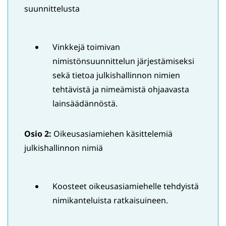
suunnittelusta
Vinkkejä toimivan
nimistönsuunnittelun järjestämiseksi
sekä tietoa julkishallinnon nimien
tehtävistä ja nimeämistä ohjaavasta
lainsäädännöstä.
Osio 2:
Oikeusasiamiehen käsittelemiä
julkishallinnon nimiä
Koosteet oikeusasiamiehelle tehdyistä
nimikanteluista ratkaisuineen.