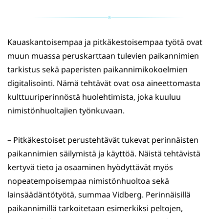
Kauaskantoisempaa ja pitkäkestoisempaa työtä ovat
muun muassa peruskarttaan tulevien paikannimien
tarkistus sekä paperisten paikannimikokoelmien
digitalisointi. Nämä tehtävät ovat osa aineettomasta
kulttuuriperinnöstä huolehtimista, joka kuuluu
nimistönhuoltajien työnkuvaan.
– Pitkäkestoiset perustehtävät tukevat perinnäisten
paikannimien säilymistä ja käyttöä. Näistä tehtävistä
kertyvä tieto ja osaaminen hyödyttävät myös
nopeatempoisempaa nimistönhuoltoa sekä
lainsäädäntötyötä, summaa Vidberg. Perinnäisillä
paikannimillä tarkoitetaan esimerkiksi peltojen,