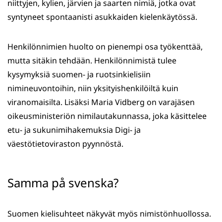
niittyjen, kylien, järvien ja saarten nimiä, jotka ovat
syntyneet spontaanisti asukkaiden kielenkäytössä.
Henkilönnimien huolto on pienempi osa työkenttää,
mutta sitäkin tehdään. Henkilönnimistä tulee
kysymyksiä suomen- ja ruotsinkielisiin
nimineuvontoihin, niin yksityishenkilöiltä kuin
viranomaisilta. Lisäksi Maria Vidberg on varajäsen
oikeusministeriön nimilautakunnassa, joka käsittelee
etu- ja sukunimihakemuksia Digi- ja
väestötietoviraston pyynnöstä.
Samma på svenska?
Suomen kielisuhteet näkyvät myös nimistönhuollossa.