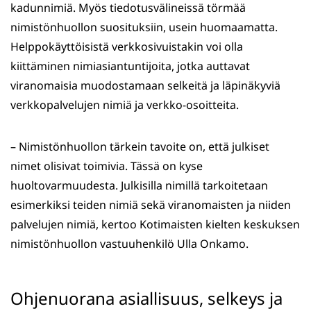
kadunnimiä. Myös tiedotusvälineissä törmää
nimistönhuollon suosituksiin, usein huomaamatta.
Helppokäyttöisistä verkkosivuistakin voi olla
kiittäminen nimiasiantuntijoita, jotka auttavat
viranomaisia muodostamaan selkeitä ja läpinäkyviä
verkkopalvelujen nimiä ja verkko-osoitteita.
– Nimistönhuollon tärkein tavoite on, että julkiset
nimet olisivat toimivia. Tässä on kyse
huoltovarmuudesta. Julkisilla nimillä tarkoitetaan
esimerkiksi teiden nimiä sekä viranomaisten ja niiden
palvelujen nimiä, kertoo Kotimaisten kielten keskuksen
nimistönhuollon vastuuhenkilö Ulla Onkamo.
Ohjenuorana asiallisuus, selkeys ja