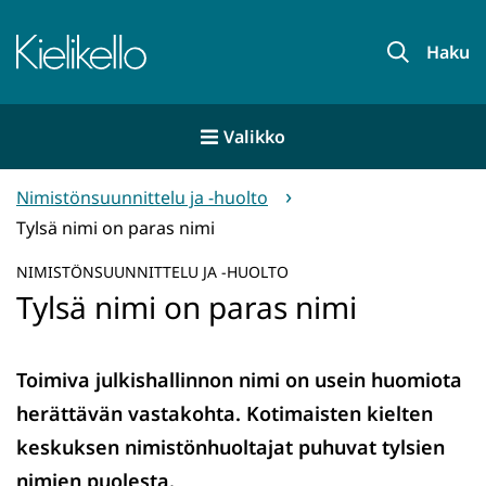
Siirry
sisältöön
Etusivu
Haku
Valikko
Nimistönsuunnittelu ja -huolto
Tylsä nimi on paras nimi
NIMISTÖNSUUNNITTELU JA -HUOLTO
Tylsä nimi on paras nimi
Toimiva julkishallinnon nimi on usein huomiota
herättävän vastakohta. Kotimaisten kielten
keskuksen nimistönhuoltajat puhuvat tylsien
nimien puolesta.