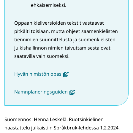
ehkäisemiseksi.
Oppaan kieliversioiden tekstit vastaavat
pitkälti toisiaan, mutta ohjeet saamenkielisten
tiennimien suunnittelusta ja suomenkielisten
julkishallinnon nimien taivuttamisesta ovat
saatavilla vain suomeksi.
(avautuu
Hyvän nimistön opas
uuteen
ikkunaan,
(avautuu
Namnplaneringsguiden
siirryt
uuteen
toiseen
ikkunaan,
palveluun)
siirryt
Suomennos: Henna Leskelä. Ruotsinkielinen
toiseen
haastattelu julkaistiin Språkbruk-lehdessä 1.2.2024:
palveluun)