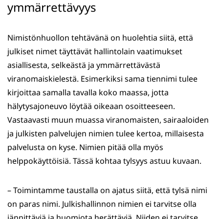
ymmärrettävyys
Nimistönhuollon tehtävänä on huolehtia siitä, että
julkiset nimet täyttävät hallintolain vaatimukset
asiallisesta, selkeästä ja ymmärrettävästä
viranomaiskielestä. Esimerkiksi sama tiennimi tulee
kirjoittaa samalla tavalla koko maassa, jotta
hälytysajoneuvo löytää oikeaan osoitteeseen.
Vastaavasti muun muassa viranomaisten, sairaaloiden
ja julkisten palvelujen nimien tulee kertoa, millaisesta
palvelusta on kyse. Nimien pitää olla myös
helppokäyttöisiä. Tässä kohtaa tylsyys astuu kuvaan.
– Toimintamme taustalla on ajatus siitä, että tylsä nimi
on paras nimi. Julkishallinnon nimien ei tarvitse olla
jännittäviä ja huomiota herättäviä. Niiden ei tarvitse