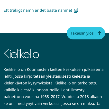
(avautuu
Ett tråkigt namn är det bästa namnet
uuteen
ikkunaan,
siirryt
Takaisin ylös
toiseen
palveluun)
Kielikello on Kotimaisten kielten keskuksen julkaisema
lehti, jossa kirjoitetaan yleistajuisesti kielestä ja
kielenkäytön kysymyksistä. Kielikello on tarkoitettu
kaikille kielestä kiinnostuneille. Lehti ilmestyi
painettuna vuosina 1968–2017. Vuodesta 2018 alkaen
se on ilmestynyt vain verkossa, jossa se on maksutta