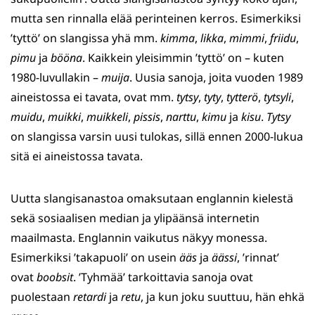
mutta sen rinnalla elää perinteinen kerros. Esimerkiksi
’tyttö’ on slangissa yhä mm.
kimma
,
likka
,
mimmi
,
friidu
,
pimu
ja
bööna
. Kaikkein yleisimmin ’tyttö’ on – kuten
1980-luvullakin –
muija
. Uusia sanoja, joita vuoden 1989
aineistossa ei tavata, ovat mm.
tytsy
,
tyty
,
tytterö
,
tytsyli
,
muidu
,
muikki
,
muikkeli
,
pissis
,
narttu
,
kimu
ja
kisu
.
Tytsy
on slangissa varsin uusi tulokas, sillä ennen 2000-lukua
sitä ei aineistossa tavata.
Uutta slangisanastoa omaksutaan englannin kielestä
sekä sosiaalisen median ja ylipäänsä internetin
maailmasta. Englannin vaikutus näkyy monessa.
Esimerkiksi ’takapuoli’ on usein
ääs
ja
äässi
, ’rinnat’
ovat
boobsit
. ’Tyhmää’ tarkoittavia sanoja ovat
puolestaan
retardi
ja
retu
, ja kun joku suuttuu, hän ehkä