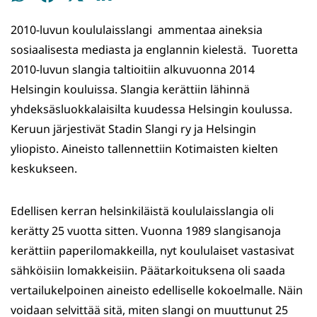
WhatsApissa
Facebookissa
Twitterissä
LinkedInissä
2010-luvun koululaisslangi ammentaa aineksia
sosiaalisesta mediasta ja englannin kielestä. Tuoretta
2010-luvun slangia taltioitiin alkuvuonna 2014
Helsingin kouluissa. Slangia kerättiin lähinnä
yhdeksäsluokkalaisilta kuudessa Helsingin koulussa.
Keruun järjestivät Stadin Slangi ry ja Helsingin
yliopisto. Aineisto tallennettiin Kotimaisten kielten
keskukseen.
Edellisen kerran helsinkiläistä koululaisslangia oli
kerätty 25 vuotta sitten. Vuonna 1989 slangisanoja
kerättiin paperilomakkeilla, nyt koululaiset vastasivat
sähköisiin lomakkeisiin. Päätarkoituksena oli saada
vertailukelpoinen aineisto edelliselle kokoelmalle. Näin
voidaan selvittää sitä, miten slangi on muuttunut 25