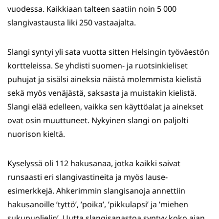
vuodessa. Kaikkiaan talteen saatiin noin 5 000
slangivastausta liki 250 vastaajalta.
Slangi syntyi yli sata vuotta sitten Helsingin työväestön
kortteleissa. Se yhdisti suomen- ja ruotsinkieliset
puhujat ja sisälsi aineksia näistä molemmista kielistä
sekä myös venäjästä, saksasta ja muistakin kielistä.
Slangi elää edelleen, vaikka sen käyttöalat ja ainekset
ovat osin muuttuneet. Nykyinen slangi on paljolti
nuorison kieltä.
Kyselyssä oli 112 hakusanaa, jotka kaikki saivat
runsaasti eri slangivastineita ja myös lause-
esimerkkejä. Ahkerimmin slangisanoja annettiin
hakusanoille ’tyttö’, ’poika’, ’pikkulapsi’ ja ’miehen
sukupuolielin’. Uutta slangisanastoa syntyy koko ajan,