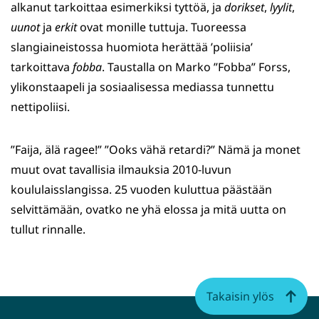
alkanut tarkoittaa esimerkiksi tyttöä, ja
dorikset
,
lyylit
,
uunot
ja
erkit
ovat monille tuttuja. Tuoreessa
slangiaineistossa huomiota herättää ’poliisia’
tarkoittava
fobba
. Taustalla on Marko ”Fobba” Forss,
ylikonstaapeli ja sosiaalisessa mediassa tunnettu
nettipoliisi.
”Faija, älä ragee!” ”Ooks vähä retardi?” Nämä ja monet
muut ovat tavallisia ilmauksia 2010-luvun
koululaisslangissa. 25 vuoden kuluttua päästään
selvittämään, ovatko ne yhä elossa ja mitä uutta on
tullut rinnalle.
Takaisin ylös