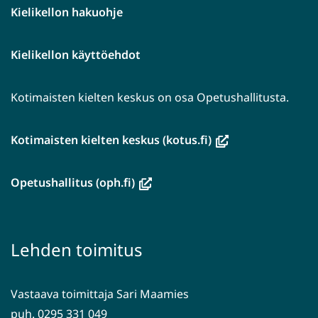
Kielikellon hakuohje
Kielikellon käyttöehdot
Kotimaisten kielten keskus on osa Opetushallitusta.
(avautuu
Kotimaisten kielten keskus (kotus.fi)
uuteen
ikkunaan,
(avautuu
Opetushallitus (oph.fi)
siirryt
uuteen
toiseen
ikkunaan,
palveluun)
siirryt
Lehden toimitus
toiseen
palveluun)
Vastaava toimittaja Sari Maamies
puh. 0295 331 049