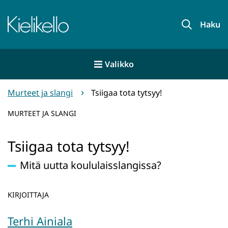
Siirry
sisältöön
Etusivu
Haku
Valikko
Murteet ja slangi
Tsiigaa tota tytsyy!
MURTEET JA SLANGI
Tsiigaa tota tytsyy!
Mitä uutta koululaisslangissa?
KIRJOITTAJA
Terhi Ainiala