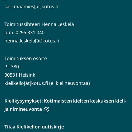
sari.maamies[ät]kotus.fi
Toimitussihteeri Henna Leskelä
puh. 0295 331 040
henna.leskela[ät]kotus.fi
Toimituksen osoite
PL 380
00531 Helsinki
kielikello[ät]kotus.fi (ei kielineuvontaa)
Kielikysymykset: Kotimaisten kielten keskuksen kieli-
(avautuu
ja nimineuvonta
uuteen
ikkunaan,
Tilaa Kielikellon uutiskirje