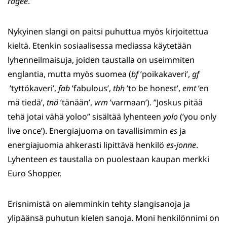
ragee
.
Nykyinen slangi on paitsi puhuttua myös kirjoitettua
kieltä. Etenkin sosiaalisessa mediassa käytetään
lyhenneilmaisuja, joiden taustalla on useimmiten
englantia, mutta myös suomea (
bf
’poikakaveri’,
gf
’tyttökaveri’,
fab
’fabulous’,
tbh
’to be honest’,
emt
’en
mä tiedä’,
tnä
’tänään’,
vrm
’varmaan’). ”Joskus pitää
tehä jotai vähä yoloo” sisältää lyhenteen
yolo
(’you only
live once’). Energiajuoma on tavallisimmin
es
ja
energiajuomia ahkerasti lipittävä henkilö
es-jonne
.
Lyhenteen
es
taustalla on puolestaan kaupan merkki
Euro Shopper.
Erisnimistä on aiemminkin tehty slangisanoja ja
ylipäänsä puhutun kielen sanoja. Moni henkilönnimi on