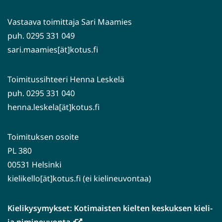
palveluun)
Vastaava toimittaja Sari Maamies
puh. 0295 331 049
sari.maamies[ät]kotus.fi
Toimitussihteeri Henna Leskelä
puh. 0295 331 040
henna.leskela[ät]kotus.fi
Toimituksen osoite
PL 380
00531 Helsinki
kielikello[ät]kotus.fi (ei kielineuvontaa)
Kielikysymykset: Kotimaisten kielten keskuksen kieli-
(avautuu