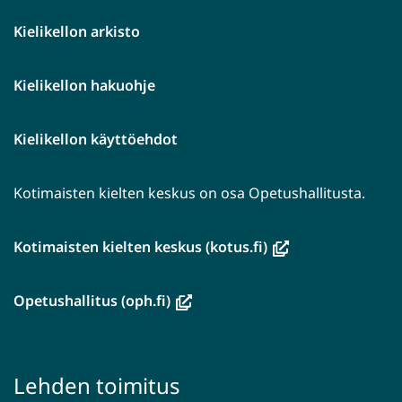
Kielikellon arkisto
Kielikellon hakuohje
Kielikellon käyttöehdot
Kotimaisten kielten keskus on osa Opetushallitusta.
(avautuu
Kotimaisten kielten keskus (kotus.fi)
uuteen
ikkunaan,
(avautuu
Opetushallitus (oph.fi)
siirryt
uuteen
toiseen
ikkunaan,
palveluun)
siirryt
Lehden toimitus
toiseen