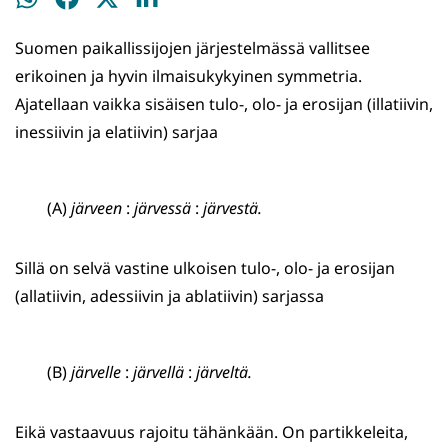
WhatsApissa
Facebookissa
Twitterissä
LinkedInissä
Suomen paikallissijojen järjestelmässä vallitsee
erikoinen ja hyvin ilmaisukykyinen symmetria.
Ajatellaan vaikka sisäisen tulo-, olo- ja erosijan (illatiivin,
inessiivin ja elatiivin) sarjaa
(A)
järveen
:
järvessä
:
järvestä.
Sillä on selvä vastine ulkoisen tulo-, olo- ja erosijan
(allatiivin, adessiivin ja ablatiivin) sarjassa
(B)
järvelle
:
järvellä
:
järveltä.
Eikä vastaavuus rajoitu tähänkään. On partikkeleita,