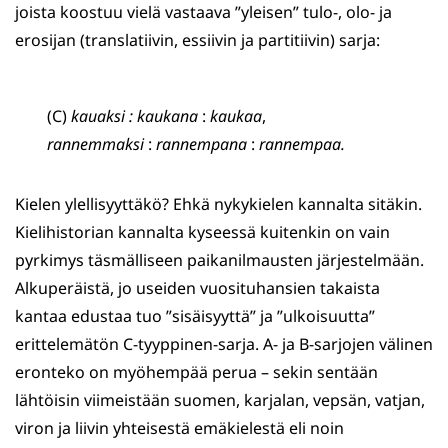
joista koostuu vielä vastaava ”yleisen” tulo-, olo- ja
erosijan (translatiivin, essiivin ja partitiivin) sarja:
(C)
kauaksi : kaukana
:
kaukaa
,
rannemmaksi
:
rannempana
:
rannempaa.
Kielen ylellisyyttäkö? Ehkä nykykielen kannalta sitäkin.
Kielihistorian kannalta kyseessä kuitenkin on vain
pyrkimys täsmälliseen paikanilmausten järjestelmään.
Alkuperäistä, jo useiden vuosituhansien takaista
kantaa edustaa tuo ”sisäisyyttä” ja ”ulkoisuutta”
erittelemätön C-tyyppinen-sarja. A- ja B-sarjojen välinen
eronteko on myöhempää perua – sekin sentään
lähtöisin viimeistään suomen, karjalan, vepsän, vatjan,
viron ja liivin yhteisestä emäkielestä eli noin