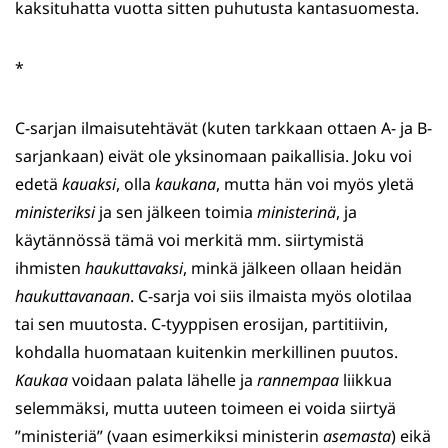
kaksituhatta vuotta sitten puhutusta kantasuomesta.
*
C-sarjan ilmaisutehtävät (kuten tarkkaan ottaen A- ja B-
sarjankaan) eivät ole yksinomaan paikallisia. Joku voi
edetä
kauaksi
, olla
kaukana
, mutta hän voi myös yletä
ministeriksi
ja sen jälkeen toimia
ministerinä
, ja
käytännössä tämä voi merkitä mm. siirtymistä
ihmisten
haukuttavaksi
, minkä jälkeen ollaan heidän
haukuttavanaan
. C-sarja voi siis ilmaista myös olotilaa
tai sen muutosta. C-tyyppisen erosijan, partitiivin,
kohdalla huomataan kuitenkin merkillinen puutos.
Kaukaa
voidaan palata lähelle ja
rannempaa
liikkua
selemmäksi, mutta uuteen toimeen ei voida siirtyä
”ministeriä” (vaan esimerkiksi ministerin
asemasta
) eikä