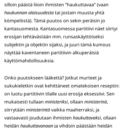
silloin päästä liioin ihmisten ”haukuttavaa” (vaan
haukunnan alaisuudesta
tai jostain muusta yhtä
kömpelöstä). Tämä puutos on sekin peräisin jo
kantasuomesta. Kantasuomessa partitiivi näet siirtyi
erosijan tehtävästään mm. runsaskäyttöiseksi
subjektin ja objektin sijaksi, ja juuri tämä kumous
näyttää kaventaneen partitiivin alkuperäisiä
käyttömahdollisuuksia.
Onko puutokseen lääkettä? Jotkut murteet ja
sukukieletkin ovat kehittäneet omatekoisen reseptin:
on luotu partitiivin tilalle uusi erosija eksessiivi. Sen
mukaisesti tullaan
ministeriksi
, ollaan
ministerinä
,
siirrytään
ministerintä
vaikka maaherraksi, ja
vastaavasti joudutaan ihmisten
haukuttavaksi
, ollaan
heidän
haukuttavanaan
ja vihdoin päästään heidän