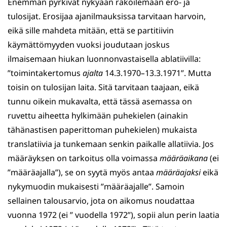
Enemmän pyrkivät nykyään rakoilemaan ero- ja
tulosijat. Erosijaa ajanilmauksissa tarvitaan harvoin,
eikä sille mahdeta mitään, että se partitiivin
käymättömyyden vuoksi joudutaan joskus
ilmaisemaan hiukan luonnonvastaisella ablatiivilla:
”toimintakertomus
ajalta
14.3.1970
–
13.3.1971”. Mutta
toisin on tulosijan laita. Sitä tarvitaan taajaan, eikä
tunnu oikein mukavalta, että tässä asemassa on
ruvettu aiheetta hylkimään puhekielen (ainakin
tähänastisen paperittoman puhekielen) mukaista
translatiivia ja tunkemaan senkin paikalle allatiivia. Jos
määräyksen on tarkoitus olla voimassa
määräaikana
(ei
”määräajalla”), se on syytä myös antaa
määräajaksi
eikä
nykymuodin mukaisesti ”määräajalle”. Samoin
sellainen talousarvio, jota on aikomus noudattaa
vuonna 1972 (ei ” vuodella 1972”), sopii alun perin laatia