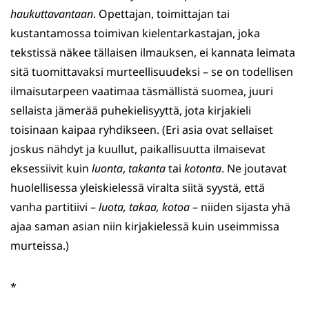
haukuttavantaan
. Opettajan, toimittajan tai
kustantamossa toimivan kielentarkastajan, joka
tekstissä näkee tällaisen ilmauksen, ei kannata leimata
sitä tuomittavaksi murteellisuudeksi – se on todellisen
ilmaisutarpeen vaatimaa täsmällistä suomea, juuri
sellaista jämerää puhekielisyyttä, jota kirjakieli
toisinaan kaipaa ryhdikseen. (Eri asia ovat sellaiset
joskus nähdyt ja kuullut, paikallisuutta ilmaisevat
eksessiivit kuin
luonta
,
takanta
tai
kotonta
. Ne joutavat
huolellisessa yleiskielessä viralta siitä syystä, että
vanha partitiivi –
luota, takaa, kotoa
– niiden sijasta yhä
ajaa saman asian niin kirjakielessä kuin useimmissa
murteissa.)
*