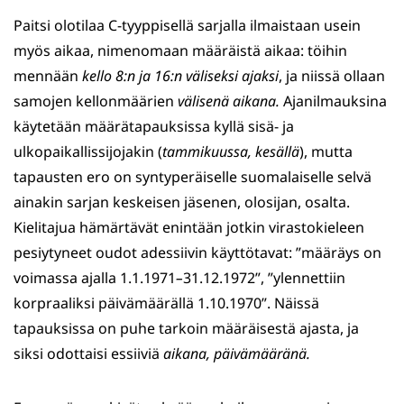
Paitsi olotilaa C-tyyppisellä sarjalla ilmaistaan usein
myös aikaa, nimenomaan määräistä aikaa: töihin
mennään
kello 8:n ja 16:n väliseksi ajaksi
, ja niissä ollaan
samojen kellonmäärien
välisenä aikana.
Ajanilmauksina
käytetään määrätapauksissa kyllä sisä- ja
ulkopaikallissijojakin (
tammikuussa, kesällä
), mutta
tapausten ero on syntyperäiselle suomalaiselle selvä
ainakin sarjan keskeisen jäsenen, olosijan, osalta.
Kielitajua hämärtävät enintään jotkin virastokieleen
pesiytyneet oudot adessiivin käyttötavat: ”määräys on
voimassa ajalla 1.1.1971
–
31.12.1972”, ”ylennettiin
korpraaliksi päivämäärällä 1.10.1970”. Näissä
tapauksissa on puhe tarkoin määräisestä ajasta, ja
siksi odottaisi essiiviä
aikana, päivämääränä.