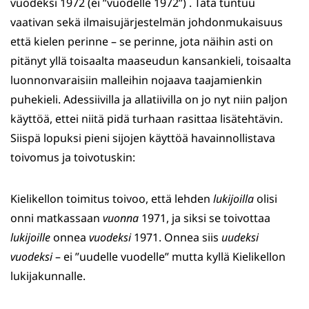
vuodeksi 1972 (ei ”vuodelle 1972”) . Tätä tuntuu
vaativan sekä ilmaisujärjestelmän johdonmukaisuus
että kielen perinne – se perinne, jota näihin asti on
pitänyt yllä toisaalta maaseudun kansankieli, toisaalta
luonnonvaraisiin malleihin nojaava taajamienkin
puhekieli. Adessiivilla ja allatiivilla on jo nyt niin paljon
käyttöä, ettei niitä pidä turhaan rasittaa lisätehtävin.
Siispä lopuksi pieni sijojen käyttöä havainnollistava
toivomus ja toivotuskin:
Kielikellon toimitus toivoo, että lehden
lukijoilla
olisi
onni matkassaan
vuonna
1971, ja siksi se toivottaa
lukijoille
onnea
vuodeksi
1971. Onnea siis
uudeksi
vuodeksi
– ei ”uudelle vuodelle” mutta kyllä Kielikellon
lukijakunnalle.