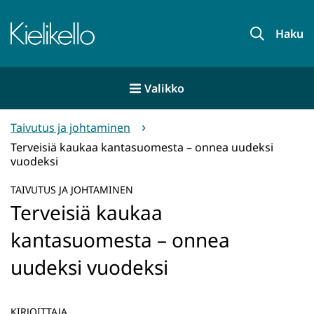
Siirry
sisältöön
Etusivu
Haku
Valikko
Taivutus ja johtaminen
Terveisiä kaukaa kantasuomesta – onnea uudeksi
vuodeksi
TAIVUTUS JA JOHTAMINEN
Terveisiä kaukaa
kantasuomesta – onnea
uudeksi vuodeksi
KIRJOITTAJA