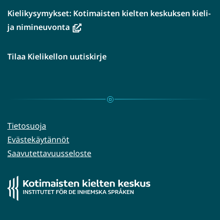
Kielikysymykset: Kotimaisten kielten keskuksen kieli-
(avautuu
ja nimineuvonta
uuteen
ikkunaan,
Tilaa Kielikellon uutiskirje
siirryt
toiseen
palveluun)
Tietosuoja
Evästekäytännöt
Saavutettavuusseloste