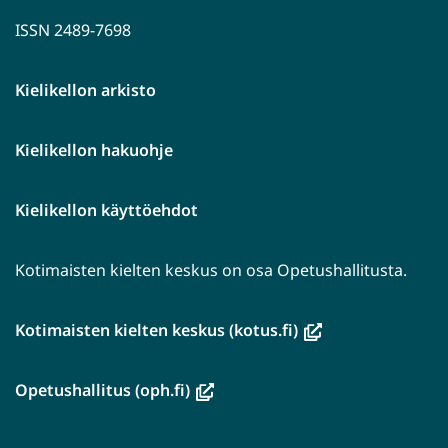
ISSN 2489-7698
Kielikellon arkisto
Kielikellon hakuohje
Kielikellon käyttöehdot
Kotimaisten kielten keskus on osa Opetushallitusta.
(avautuu
Kotimaisten kielten keskus (kotus.fi)
uuteen
ikkunaan,
(avautuu
Opetushallitus (oph.fi)
siirryt
uuteen
toiseen
ikkunaan,