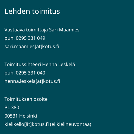
palveluun)
siirryt
Lehden toimitus
toiseen
palveluun)
Vastaava toimittaja Sari Maamies
puh. 0295 331 049
sari.maamies[ät]kotus.fi
Toimitussihteeri Henna Leskelä
puh. 0295 331 040
henna.leskela[ät]kotus.fi
Toimituksen osoite
PL 380
00531 Helsinki
kielikello[ät]kotus.fi (ei kielineuvontaa)