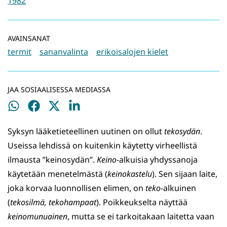
1982
AVAINSANAT
termit
sananvalinta
erikoisalojen kielet
JAA SOSIAALISESSA MEDIASSA
Jaa
Jaa
Jaa
Jaa
WhatsApissa
Facebookissa
Twitterissä
LinkedInissä
Syksyn lääketieteellinen uutinen on ollut
tekosydän
.
Useissa lehdissä on kuitenkin käytetty virheellistä
ilmausta ”keinosydän”.
Keino
-alkuisia yhdyssanoja
käytetään menetelmästä (
keinokastelu
). Sen sijaan laite,
joka korvaa luonnollisen elimen, on
teko-
alkuinen
(
tekosilmä, tekohampaat
). Poikkeukselta näyttää
keinomunuainen
, mutta se ei tarkoitakaan laitetta vaan