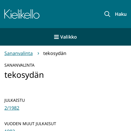
Siirry
sisältöön
Etusivu
Haku
Valikko
Sananvalinta
tekosydän
SANANVALINTA
tekosydän
JULKAISTU
2/1982
VUODEN MUUT JULKAISUT