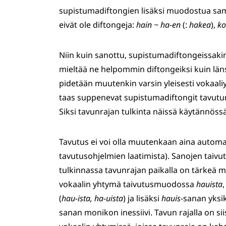
supistumadiftongien lisäksi muodostua samoi
eivät ole diftongeja:
hain ~ ha-en
(:
hakea
),
ko
Niin kuin sanottu, supistumadiftongeissaki
mieltää ne helpommin diftongeiksi kuin län
pidetään muutenkin varsin yleisesti vokaal
taas suppenevat supistumadiftongit tavutu
Siksi tavunrajan tulkinta näissä käytännöss
Tavutus ei voi olla muutenkaan aina automa
tavutusohjelmien laatimista). Sanojen taivu
tulkinnassa tavunrajan paikalla on tärkeä 
vokaalin yhtymä taivutusmuodossa
hauista
,
(
hau-ista, ha-uista
) ja lisäksi
hauis
-sanan yksi
sanan monikon inessiivi. Tavun rajalla on s