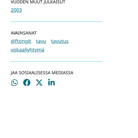
VUODEN MUUT JULKAISUT
2003
AVAINSANAT
diftongit
tavu
tavutus
vokaaliyhtymä
JAA SOSIAALISESSA MEDIASSA
Jaa
Jaa
Jaa
Jaa
WhatsApissa
Facebookissa
Twitterissä
LinkedInissä