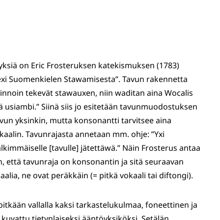
yksiä on Eric Frosteruksen katekismuksen (1783)
exi Suomenkielen Stawamisesta”. Tavun rakennetta
rinnoin tekevät stawauxen, niin waditan aina Wocalis
 usiambi.” Siinä siis jo esitetään tavunmuodostuksen
vun yksinkin, mutta konsonantti tarvitsee aina
alin. Tavunrajasta annetaan mm. ohje: ”Yxi
lkimmäiselle [tavulle] jätettäwä.” Näin Frosterus antaa
 että tavunraja on konsonantin ja sitä seuraavan
alia, ne ovat peräkkäin (= pitkä vokaali tai diftongi).
pitkään vallalla kaksi tarkastelukulmaa, foneettinen ja
kuvattu tietynlaiseksi ääntöyksiköksi. Setälän