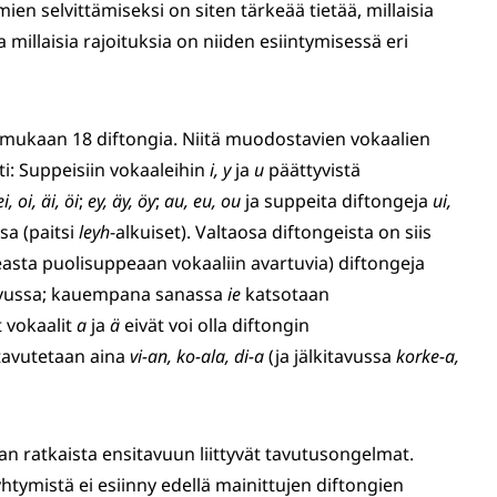
en selvittämiseksi on siten tärkeää tietää, millaisia
 millaisia rajoituksia on niiden esiintymisessä eri
 mukaan 18 diftongia. Niitä muodostavien vokaalien
: Suppeisiin vokaaleihin
i, y
ja
u
päättyvistä
ei, oi, äi, öi
;
ey, äy, öy
;
au, eu, ou
ja suppeita diftongeja
ui,
sa (paitsi
leyh
-alkuiset). Valtaosa diftongeista on siis
easta puolisuppeaan vokaaliin avartuvia) diftongeja
tavussa; kauempana sanassa
ie
katsotaan
ät vokaalit
a
ja
ä
eivät voi olla diftongin
 tavutetaan aina
vi-an, ko-ala, di-a
(ja jälkitavussa
korke-a,
an ratkaista ensitavuun liittyvät tavutusongelmat.
tymistä ei esiinny edellä mainittujen diftongien