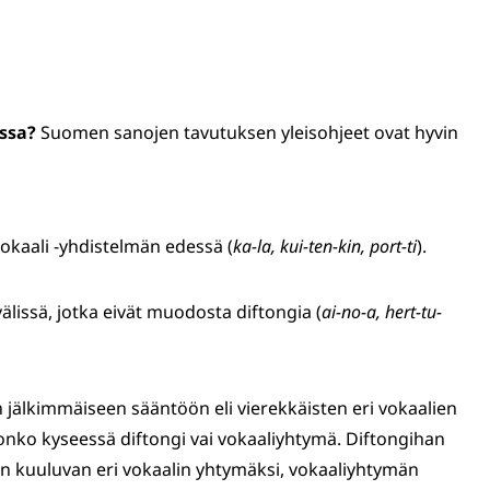
ssa?
Suomen sanojen tavutuksen yleisohjeet ovat hyvin
okaali -yhdistelmän edessä (
ka-la, kui-ten-kin, port-ti
).
älissä, jotka eivät muodosta diftongia (
ai-no-a, hert-tu-
jälkimmäiseen sääntöön eli vierekkäisten eri vokaalien
nko kyseessä diftongi vai vokaaliyhtymä. Diftongihan
n kuuluvan eri vokaalin yhtymäksi, vokaaliyhtymän