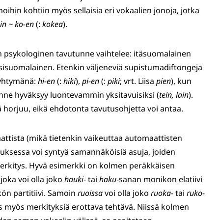
hin kohtiin myös sellaisia eri vokaalien jonoja, jotka
in ~ ko-en
(:
kokea
).
n psykologinen tavutunne vaihtelee: itäsuomalainen
sisuomalainen. Etenkin väljeneviä supistumadiftongeja
iyhtymänä:
hi-en
(:
hiki
),
pi-en
(:
piki
; vrt. Liisa
pien
), kun
nne hyväksyy luontevammin yksitavuisiksi (
tein, lain
).
ä horjuu, eikä ehdotonta tavutusohjetta voi antaa.
attista (mikä tietenkin vaikeuttaa automaattisten
tuksessa voi syntyä samannäköisiä asuja, joiden
merkitys. Hyvä esimerkki on kolmen peräkkäisen
 joka voi olla joko
hauki
- tai
haku
-sanan monikon elatiivi
kön partitiivi. Samoin
ruoissa
voi olla joko
ruoka
- tai
ruko
-
iis myös merkityksiä erottava tehtävä. Niissä kolmen