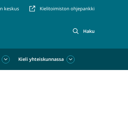
en keskus
Kielitoimiston ohjepankki
Haku
Kieli yhteiskunnassa
Kieli
Kieli
käytössä
yhteiskunnassa
alasivut
alasivut