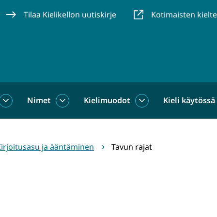
Tilaa Kielikellon uutiskirje
Kotimaisten kielt
Nimet
Kielimuodot
Kieli käytössä
us
Sanat
Nimet
Kielimuodot
alasivut
alasivut
alasivut
irjoitusasu ja ääntäminen
Tavun rajat