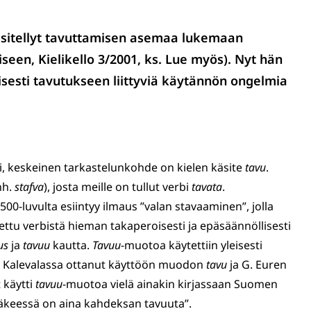
sitellyt tavuttamisen asemaa lukemaan
een, Kielikello 3/2001, ks. Lue myös). Nyt hän
isesti tavutukseen liittyviä käytännön ongelmia
i, keskeinen tarkastelunkohde on kielen käsite
tavu
.
nh.
stafva
), josta meille on tullut verbi
tavata
.
luvulta esiintyy ilmaus ”valan stavaaminen”, jolla
ttu verbistä hieman takaperoisesti ja epäsäännöllisesti
us
ja
tavuu
kautta.
Tavuu
-muotoa käytettiin yleisesti
835 Kalevalassa ottanut käyttöön muodon
tavu
ja G. Euren
 käytti
tavuu
-muotoa vielä ainakin kirjassaan Suomen
äkeessä on aina kahdeksan tavuuta”.