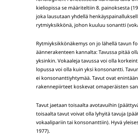
kieliopissa se määriteltiin 8. painoksesta (1
joka lausutaan yhdellä henkäyspainalluksell
rytmiyksikkönä, johon kuuluu sonantti (vokaa
Rytmiyksikkönäkemys on jo lähellä tavun fon
äännerakenteen kannalta: Tavussa pitää olla
yksinkin. Vokaaleja tavussa voi olla korkeinta
lopussa voi olla kuin yksi konsonantti. Tavun
ei konsonanttiyhtymää. Tavut ovat enintään
rakennepiirteet koskevat omaperäisten sano
Tavut jaetaan toisaalta avotavuihin (päättyv
toisaalta tavut voivat olla lyhyitä tavuja (pää
vokaalipariin tai konsonanttiin). Hyvä yleises
1977).