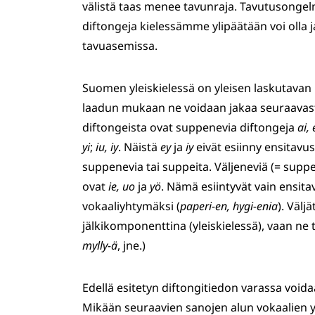
välistä taas menee tavunraja. Tavutusongelmi
diftongeja kielessämme ylipäätään voi olla ja
tavuasemissa.
Suomen yleiskielessä on yleisen laskutavan
laadun mukaan ne voidaan jakaa seuraavasti
diftongeista ovat suppenevia diftongeja
ai, 
yi
;
iu, iy
. Näistä
ey
ja
iy
eivät esiinny ensitavus
suppenevia tai suppeita. Väljeneviä (= supp
ovat
ie, uo
ja
yö
. Nämä esiintyvät vain ensi
vokaaliyhtymäksi (
paperi-en, hygi-enia
). Välj
jälkikomponenttina (yleiskielessä), vaan ne
mylly-ä
, jne.)
Edellä esitetyn diftongitiedon varassa voida
Mikään seuraavien sanojen alun vokaalien yh