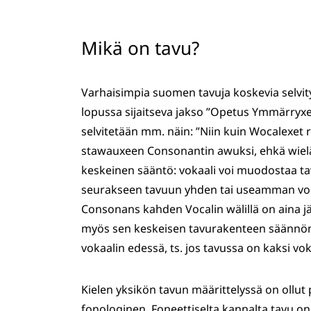
Mikä on tavu?
Varhaisimpia suomen tavuja koskevia selvit
lopussa sijaitseva jakso ”Opetus Ymmärryx
selvitetään mm. näin: ”Niin kuin Wocalexet 
stawauxeen Consonantin awuksi, ehkä wielä
keskeinen sääntö: vokaali voi muodostaa ta
seurakseen tavuun yhden tai useamman voka
Consonans kahden Vocalin wälillä on aina jä
myös sen keskeisen tavurakenteen säännön,
vokaalin edessä, ts. jos tavussa on kaksi voka
Kielen yksikön tavun määrittelyssä on ollut 
fonologinen. Foneettiselta kannalta tavu on 