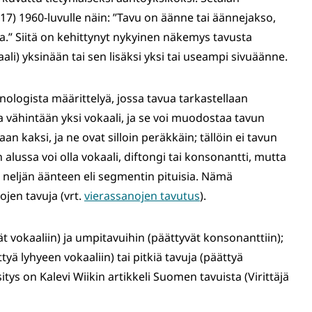
917) 1960-luvulle näin: ”Tavu on äänne tai äännejakso,
a.” Siitä on kehittynyt nykyinen näkemys tavusta
li) yksinään tai sen lisäksi yksi tai useampi sivuäänne.
ologista määrittelyä, jossa tavua tarkastellaan
 vähintään yksi vokaali, ja se voi muodostaa tavun
an kaksi, ja ne ovat silloin peräkkäin; tällöin ei tavun
 alussa voi olla vokaali, diftongi tai konsonantti, mutta
 neljän äänteen eli segmentin pituisia. Nämä
jen tavuja (vrt.
vierassanojen tavutus
).
ät vokaaliin) ja umpitavuihin (päättyvät konsonanttiin);
ttyä lyhyeen vokaaliin) tai pitkiä tavuja (päättyä
itys on Kalevi Wiikin artikkeli Suomen tavuista (Virittäjä