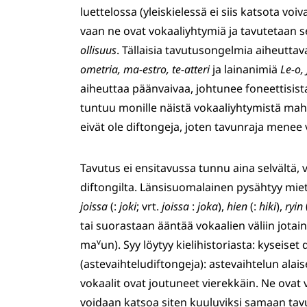
luettelossa (yleiskielessä ei siis katsota voivan
vaan ne ovat vokaaliyhtymiä ja tavutetaan
ollisuus
. Tällaisia tavutusongelmia aiheuttav
ometria, ma-estro, te-atteri
ja lainanimiä
Le-o, 
aiheuttaa päänvaivaa, johtunee foneettisist
tuntuu monille näistä vokaaliyhtymistä mah
eivät ole diftongeja, joten tavunraja menee v
Tavutus ei ensitavussa tunnu aina selvältä, 
diftongilta. Länsisuomalainen pysähtyy mi
joissa
(:
joki
; vrt.
joissa
:
joka
),
hien
(:
hiki
),
ryin
tai suorastaan ääntää vokaalien väliin jotai
v
ma
un). Syy löytyy kielihistoriasta: kyseise
(astevaihteludiftongeja): astevaihtelun alai
vokaalit ovat joutuneet vierekkäin. Ne ovat 
voidaan katsoa siten kuuluviksi samaan tav