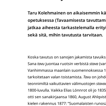
Taru Kolehmainen on aikaisemmin kä
opetuksessa (Tavaamisesta tavuttamis
jatkaa aiheesta tarkastelemalla erity
sekä sitä, mihin tavutusta tarvitaan.
Koska tavutus on sanojen jakamista tavuiks
Sana
tavu
juontaa ruotsin verbistä
stava
(va
Vanhimmassa maanlain suomennoksessa 1500-
tarkoitetaan valan toistamista.
Tavu
on johde
teonnimiltä vaikuttavien välimuotojen
stava
1800-luvulla. Vaikka Elias Lönnrot oli jo 1
otti sen sanakirjaansa 1860, August Ahlqvist
kielen rakennus 1877: ”Suomalaisten runos