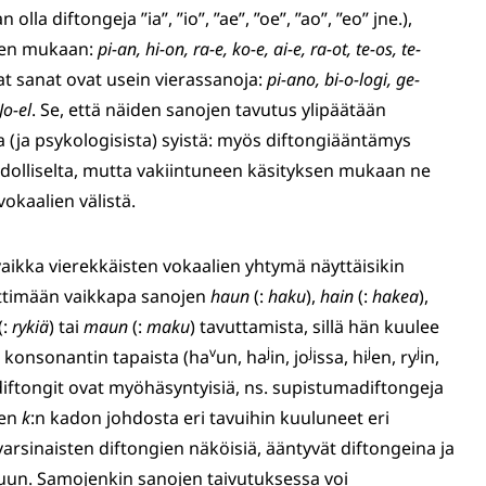
 olla diftongeja ”ia”, ”io”, ”ae”, ”oe”, ”ao”, ”eo” jne.),
 sen mukaan:
pi-an, hi-on, ra-e, ko-e, ai-e, ra-ot, te-os, te-
at sanat ovat usein vierassanoja:
pi-ano, bi-o-logi, ge-
Jo-el
. Se, että näiden sanojen tavutus ylipäätään
a (ja psykologisista) syistä: myös diftongiääntämys
dolliselta, mutta vakiintuneen käsityksen mukaan ne
okaalien välistä.
vaikka vierekkäisten vokaalien yhtymä näyttäisikin
ettimään vaikkapa sanojen
haun
(:
haku
),
hain
(:
hakea
),
(:
rykiä
) tai
maun
(:
maku
) tavuttamista, sillä hän kuulee
v
j
j
j
j
n konsonantin tapaista (ha
un, ha
in, jo
issa, hi
en, ry
in,
t diftongit ovat myöhäsyntyisiä, ns. supistumadiftongeja
sen
k
:n kadon johdosta eri tavuihin kuuluneet eri
varsinaisten diftongien näköisiä, ääntyvät diftongeina ja
uun. Samojenkin sanojen taivutuksessa voi