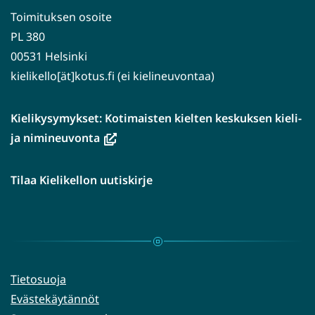
Toimituksen osoite
PL 380
00531 Helsinki
kielikello[ät]kotus.fi (ei kielineuvontaa)
Kielikysymykset: Kotimaisten kielten keskuksen kieli-
(avautuu
ja nimineuvonta
uuteen
ikkunaan,
Tilaa Kielikellon uutiskirje
siirryt
toiseen
palveluun)
Tietosuoja
Evästekäytännöt