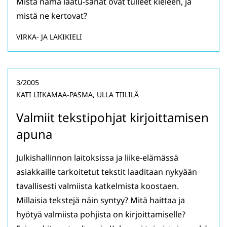
Mistä nämä laatu-sanat ovat tulleet kieleen, ja
mistä ne kertovat?
VIRKA- JA LAKIKIELI
3/2005
KATI LIIKAMAA-PASMA, ULLA TIILILÄ
Valmiit tekstipohjat kirjoittamisen
apuna
Julkishallinnon laitoksissa ja liike-elämässä
asiakkaille tarkoitetut tekstit laaditaan nykyään
tavallisesti valmiista katkelmista koostaen.
Millaisia tekstejä näin syntyy? Mitä haittaa ja
hyötyä valmiista pohjista on kirjoittamiselle?