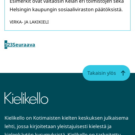
Esimerkit ovat valtaosin Kelan eri toimistojen sekä
Helsingin kaupungin sosiaaliviraston päätöksistä.
VIRKA- JA LAKIKIELI
1
2
3
Seuraava
Takaisin ylös
Kielikello on Kotimaisten kielten keskuksen julkaisema
lehti, jossa kirjoitetaan yleistajuisesti kielestä ja
kielenkäytön kysymyksistä. Kielikello on tarkoitettu