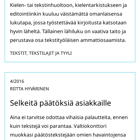
Kielen- tai tekstinhuoltoon, kielentarkistukseen ja
editointiinkin kuuluu väistämättä omanlaisensa
lukutapa, jossa työstettävää kirjoitusta katsotaan
hyvin läheltä. Tällainen lähiluku on vaativa taito ja
perustava osa tekstityöläisen ammattiosaamista.
TEKSTIT, TEKSTILAJIT JA TYYLI
4/2016
RIITTA HYVÄRINEN
Selkeitä päätöksiä asiakkaille
Aina ei tarvitse odottaa vihaisia palautteita, ennen
kuin tekstejä voi parantaa. Valtiokonttori
muokkasi päätöstekstejään omien havaintojensa