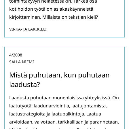
toimintakyvyn heiketessäkin. Tärkeä osa
kotihoidon työtä on asiakaskäynneistä
kirjoittaminen. Millaista on tekstien kieli?
VIRKA- JA LAKIKIELI
4/2008
SALLA NIEMI
Mistä puhutaan, kun puhutaan
laadusta?
Laadusta puhutaan monenlaisissa yhteyksissä. On
laatutyötä, laadunarviointia, laatujohtamista,
laatustrategioita ja laatupalkintoja. Laatua
arvioidaan, valvotaan, tarkkaillaan ja parannetaan.