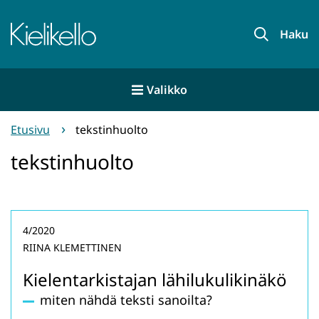
Siirry
sisältöön
Etusivu
Haku
Valikko
Etusivu
tekstinhuolto
tekstinhuolto
4/2020
RIINA KLEMETTINEN
Kielentarkistajan lähilukulikinäkö
miten nähdä teksti sanoilta?