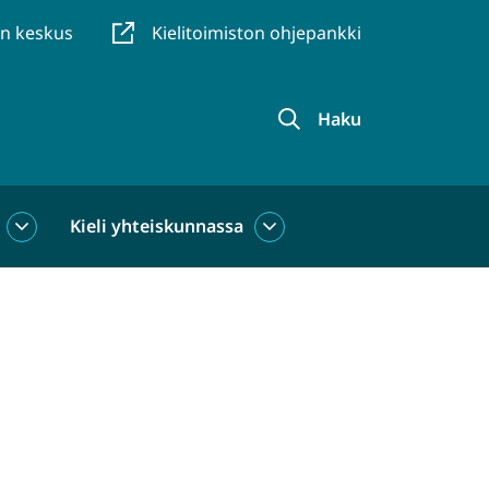
en keskus
Kielitoimiston ohjepankki
Haku
Kieli yhteiskunnassa
Kieli
Kieli
käytössä
yhteiskunnassa
alasivut
alasivut