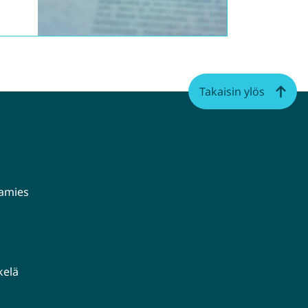
Takaisin ylös
aamies
kelä