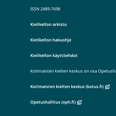
ISSN 2489-7698
Kielikellon arkisto
Kielikellon hakuohje
Kielikellon käyttöehdot
Kotimaisten kielten keskus on osa Opetushal
(avau
Kotimaisten kielten keskus (kotus.fi)
uutee
ikkun
(avautuu
Opetushallitus (oph.fi)
siirryt
uuteen
toise