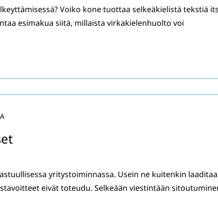
lkeyttämisessä? Voiko kone tuottaa selkeäkielistä tekstiä it
ntaa esimakua siitä, millaista virkakielenhuolto voi
LA
set
stuullisessa yritystoiminnassa. Usein ne kuitenkin laadita
suustavoitteet eivät toteudu. Selkeään viestintään sitoutumine