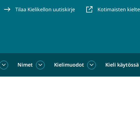
Tilaa Kielikellon uutiskirje
Kotimaisten kielt
Nimet
Kielimuodot
Kieli käytössä
us
Sanat
Nimet
Kielimuodot
alasivut
alasivut
alasivut