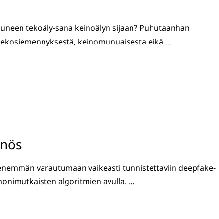
tuneen tekoäly-sana keinoälyn sijaan? Puhutaanhan
 tekosiemennyksestä, keinomunuaisesta eikä …
nnös
emmän varautumaan vaikeasti tunnistettaviin deepfake-
monimutkaisten algoritmien avulla. …