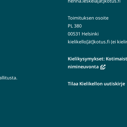
henna.leskela[ät]kotus.fi
Toimituksen osoite
PL 380
00531 Helsinki
kielikello[ät]kotus.fi (ei kie
Kielikysymykset: Kotimaiste
(avautuu
nimineuvonta
uuteen
litusta.
ikkunaan,
Tilaa Kielikellon uutiskirje
siirryt
tuu
toiseen
n
palveluun)
aan,
en