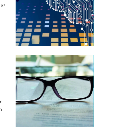
se?
an
n