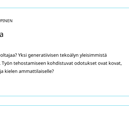
PPINEN
na
uoltajaa? Yksi generatiivisen tekoälyn yleisimmistä
. Työn tehostamiseen kohdistuvat odotukset ovat kovat,
a kielen ammattilaiselle?