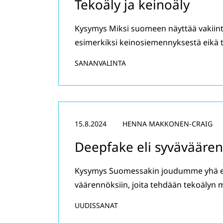
Tekoäly ja keinoäly
Kysymys Miksi suomeen näyttää vakiin
esimerkiksi keinosiemennyksestä eikä
SANANVALINTA
15.8.2024
HENNA MAKKONEN-CRAIG
Deepfake eli syvävääre
Kysymys Suomessakin joudumme yhä en
väärennöksiin, joita tehdään tekoälyn 
UUDISSANAT