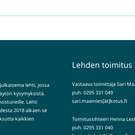
Lehden toimitus
Vastaava toimittaja Sari M
julkaisema lehti, jossa
puh. 0295 331 049
nkäytön kysymyksistä.
sari.maamies[ät]kotus.fi
nostuneille. Lehti
desta 2018 alkaen se
ksutta kaikkien
Toimitussihteeri Henna Les
puh. 0295 331 040