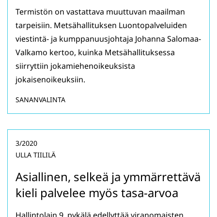
Termistön on vastattava muuttuvan maailman
tarpeisiin. Metsähallituksen Luontopalveluiden
viestintä- ja kumppanuusjohtaja Johanna Salomaa-
Valkamo kertoo, kuinka Metsähallituksessa
siirryttiin jokamiehenoikeuksista
jokaisenoikeuksiin.
SANANVALINTA
3/2020
ULLA TIILILÄ
Asiallinen, selkeä ja ymmärrettävä
kieli palvelee myös tasa-arvoa
Hallintolain 9. pykälä edellyttää viranomaisten