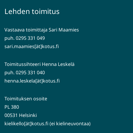
palveluun)
siirryt
Lehden toimitus
toiseen
palveluun)
Vastaava toimittaja Sari Maamies
puh. 0295 331 049
sari.maamies[ät]kotus.fi
Toimitussihteeri Henna Leskelä
puh. 0295 331 040
henna.leskela[ät]kotus.fi
Toimituksen osoite
PL 380
00531 Helsinki
kielikello[ät]kotus.fi (ei kielineuvontaa)