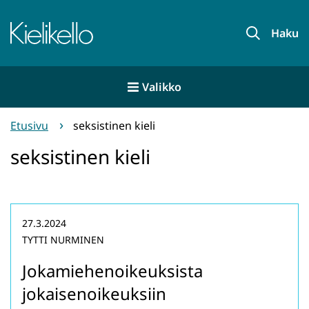
Siirry
sisältöön
Etusivu
Haku
Valikko
Etusivu
seksistinen kieli
seksistinen kieli
27.3.2024
TYTTI NURMINEN
Jokamiehenoikeuksista
jokaisenoikeuksiin