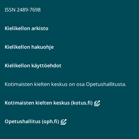
ISSN 2489-7698
Kielikellon arkisto
Kielikellon hakuohje
Kielikellon käyttöehdot
Kotimaisten kielten keskus on osa Opetushallitusta.
(avautuu
Kotimaisten kielten keskus (kotus.fi)
uuteen
ikkunaan,
(avautuu
Opetushallitus (oph.fi)
siirryt
uuteen
toiseen
ikkunaan,