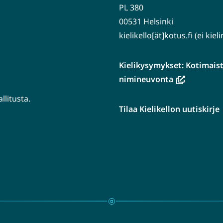
PL 380
00531 Helsinki
kielikello[ät]kotus.fi (ei kie
Kielikysymykset: Kotimaiste
(avautuu
nimineuvonta
uuteen
litusta.
ikkunaan,
Tilaa Kielikellon uutiskirje
siirryt
tuu
toiseen
n
palveluun)
aan,
en
luun)