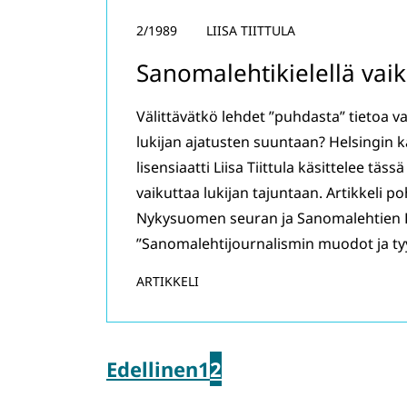
2/1989
LIISA TIITTULA
Sanomalehtikielellä vai
Välittävätkö lehdet ”puhdasta” tietoa va
lukijan ajatusten suuntaan? Helsingin k
lisensiaatti Liisa Tiittula käsittelee täs
vaikuttaa lukijan tajuntaan. Artikkeli po
Nykysuomen seuran ja Sanomalehtien L
”Sanomalehtijournalismin muodot ja tyyl
ARTIKKELI
Edellinen
1
2