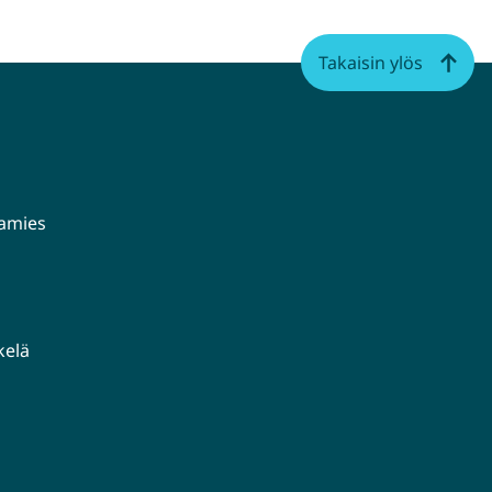
Takaisin ylös
aamies
kelä