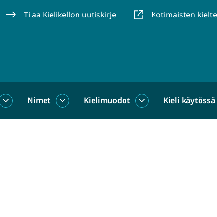
Tilaa Kielikellon uutiskirje
Kotimaisten kielt
Nimet
Kielimuodot
Kieli käytössä
us
Sanat
Nimet
Kielimuodot
alasivut
alasivut
alasivut