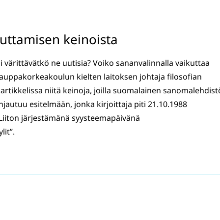
kuttamisen keinoista
i värittävätkö ne uutisia? Voiko sananvalinnalla vaikuttaa
auppakorkeakoulun kielten laitoksen johtaja filosofian
sä artikkelissa niitä keinoja, joilla suomalainen sanomalehdist
hjautuu esitelmään, jonka kirjoittaja piti 21.10.1988
iiton järjestämänä syysteemapäivänä
it”.