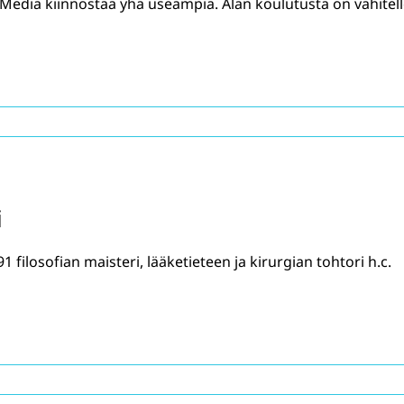
edia kiinnostaa yhä useampia. Alan koulutusta on vähitel
i
91 filosofian maisteri, lääketieteen ja kirurgian tohtori h.c.