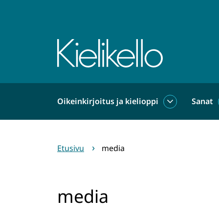
Siirry
sisältöön
Etusivu
Oikeinkirjoitus ja kielioppi
Sanat
Oikeinkirjoit
ja
kielioppi
alasivut
Etusivu
media
media