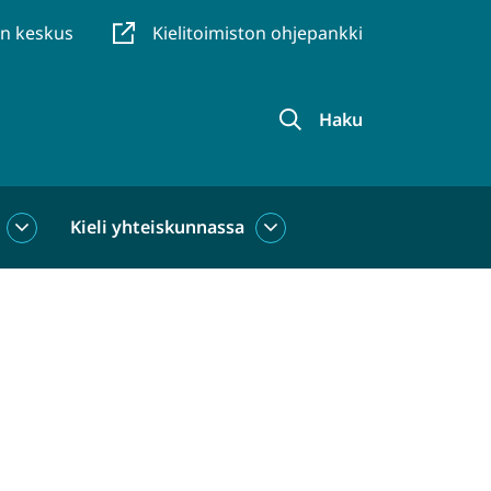
en keskus
Kielitoimiston ohjepankki
Haku
Kieli yhteiskunnassa
Kieli
Kieli
käytössä
yhteiskunnassa
alasivut
alasivut