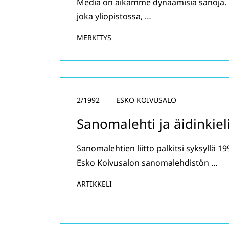
Media on aikamme dynaamisia sanoja. M
joka yliopistossa, …
MERKITYS
2/1992
ESKO KOIVUSALO
Sanomalehti ja äidinkiel
Sanomalehtien liitto palkitsi syksyllä 19
Esko Koivusalon sanomalehdistön …
ARTIKKELI