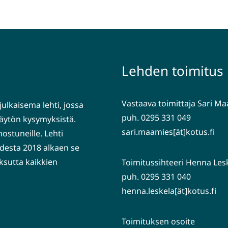
Lehden toimitus
Vastaava toimittaja Sari M
julkaisema lehti, jossa
puh. 0295 331 049
nkäytön kysymyksistä.
sari.maamies[ät]kotus.fi
nostuneille. Lehti
desta 2018 alkaen se
ksutta kaikkien
Toimitussihteeri Henna Les
puh. 0295 331 040
henna.leskela[ät]kotus.fi
Toimituksen osoite