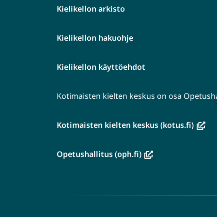
Kielikellon arkisto
Kielikellon hakuohje
Kielikellon käyttöehdot
Kotimaisten kielten keskus on osa Opetushal
(avau
Kotimaisten kielten keskus (kotus.fi)
uutee
ikkun
(avautuu
Opetushallitus (oph.fi)
siirryt
uuteen
toise
ikkunaan,
palve
siirryt
toiseen