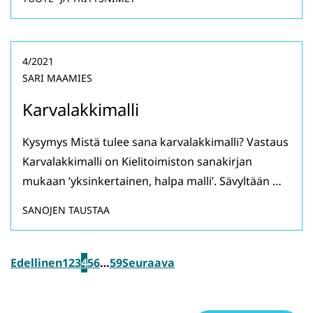
4/2021
SARI MAAMIES
Karvalakkimalli
Kysymys Mistä tulee sana karvalakkimalli? Vastaus
Karvalakkimalli on Kielitoimiston sanakirjan
mukaan ’yksinkertainen, halpa malli’. Sävyltään …
SANOJEN TAUSTAA
Edellinen
1
2
3
4
5
6
…
59
Seuraava