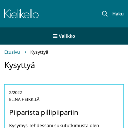
Siirry
sisältöön
Etusivu
Haku
Valikko
Etusivu
Kysyttyä
Kysyttyä
2/2022
ELINA HEIKKILÄ
Piiparista pillipiipariin
Kysymys Tehdessäni sukututkimusta olen