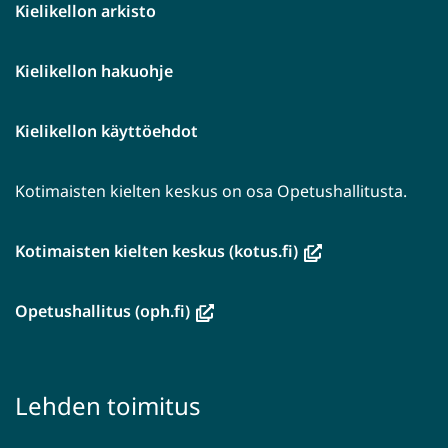
Kielikellon arkisto
Kielikellon hakuohje
Kielikellon käyttöehdot
Kotimaisten kielten keskus on osa Opetushallitusta.
(avautuu
Kotimaisten kielten keskus (kotus.fi)
uuteen
ikkunaan,
(avautuu
Opetushallitus (oph.fi)
siirryt
uuteen
toiseen
ikkunaan,
palveluun)
siirryt
Lehden toimitus
toiseen