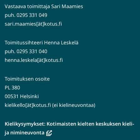
palveluun)
Vastaava toimittaja Sari Maamies
puh. 0295 331 049
sari.maamies[ät]kotus.fi
Toimitussihteeri Henna Leskelä
puh. 0295 331 040
henna.leskela[ät]kotus.fi
Toimituksen osoite
PL 380
00531 Helsinki
kielikello[ät]kotus.fi (ei kielineuvontaa)
Kielikysymykset: Kotimaisten kielten keskuksen kieli-
(avautuu
ja nimineuvonta