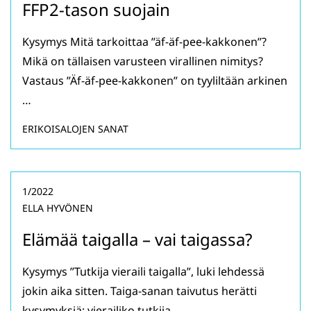
FFP2-tason suojain
Kysymys Mitä tarkoittaa ”äf-äf-pee-kakkonen”?
Mikä on tällaisen varusteen virallinen nimitys?
Vastaus ”Äf-äf-pee-kakkonen” on tyyliltään arkinen
…
ERIKOISALOJEN SANAT
1/2022
ELLA HYVÖNEN
Elämää taigalla – vai taigassa?
Kysymys ”Tutkija vieraili taigalla”, luki lehdessä
jokin aika sitten. Taiga-sanan taivutus herätti
kysymyksiä: vierailiko tutkija …